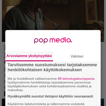
Arvostamme yksityisyyttäsi
Valintasi
Tarvitsemme suostumuksesi tarjotaksemme
henkilökohtaisen käyttökokemuksen
Me ja huolellisesti valitsemamme
88 teknologiakumppania
hyödynnämme henkilötietoja tarjotaksemme paremman
käyttäjäkokemuksen sekä kohdentaaksemme sisältöä ja
mainoksia.
Hyväksymällä suostut tietojesi käyttöön seuraavasti
Käytämme laitetunnisteita ja tallennamme evästeitä