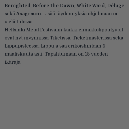
Benighted
,
Before the Dawn
,
White Ward
,
Déluge
sekä
Asagraum
. Lisää täydennyksiä ohjelmaan on
vielä tulossa.
Hellsinki Metal Festivalin kaikki ennakkolipputyypit
ovat nyt myynnissä Tiketissä, Ticketmasterissa sekä
Lippupisteessä. Lippuja saa erikoishintaan 6.
maaliskuuta asti. Tapahtumaan on 18 vuoden
ikäraja.