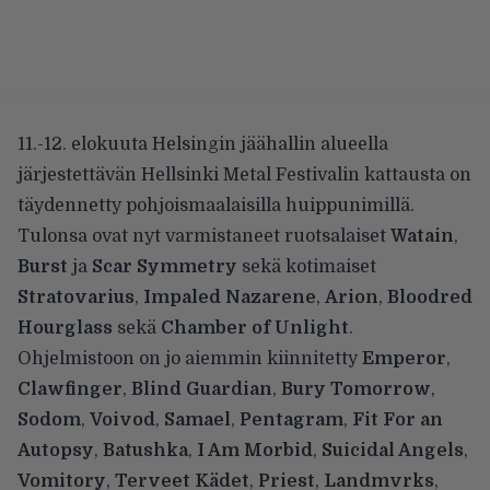
11.-12. elokuuta Helsingin jäähallin alueella
järjestettävän
Hellsinki Metal Festivalin
kattausta on
täydennetty pohjoismaalaisilla huippunimillä.
Tulonsa ovat nyt varmistaneet ruotsalaiset
Watain
,
Burst
ja
Scar Symmetry
sekä kotimaiset
Stratovarius
,
Impaled Nazarene
,
Arion
,
Bloodred
Hourglass
sekä
Chamber of Unlight
.
Ohjelmistoon on jo aiemmin kiinnitetty
Emperor
,
Clawfinger
,
Blind Guardian
,
Bury Tomorrow
,
Sodom
,
Voivod
,
Samael
,
Pentagram
,
Fit For an
Autopsy
,
Batushka
,
I Am Morbid
,
Suicidal Angels
,
Vomitory
,
Terveet Kädet
,
Priest
,
Landmvrks
,