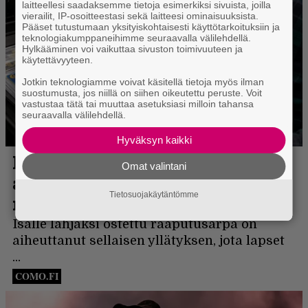
laitteellesi saadaksemme tietoja esimerkiksi sivuista, joilla
vierailit, IP-osoitteestasi sekä laitteesi ominaisuuksista.
Pääset tutustumaan yksityiskohtaisesti käyttötarkoituksiin ja
teknologiakumppaneihimme seuraavalla välilehdellä.
Hylkääminen voi vaikuttaa sivuston toimivuuteen ja
käytettävyyteen.
Jotkin teknologiamme voivat käsitellä tietoja myös ilman
suostumusta, jos niillä on siihen oikeutettu peruste. Voit
vastustaa tätä tai muuttaa asetuksiasi milloin tahansa
seuraavalla välilehdellä.
Hyväksyn kaikki
Omat valintani
Tietosuojakäytäntömme