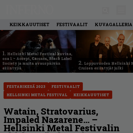
KEIKKAUUTISET
FESTIVAALIT
KUVAGALLERIA
1.
Hellsinki Metal Festival kuvina,
osa 1 – Accept, Carcass, Black Label
2.
Society ja muita avauspäivän
Loppuvuoden Hellsinki 
esiintyjiä
Cruisen esiintyjät julki
FESTARIKESÄ 2023
FESTIVAALIT
HELLSINKI METAL FESTIVAL
KEIKKAUUTISET
Watain, Stratovarius,
Impaled Nazarene… –
Hellsinki Metal Festivalin