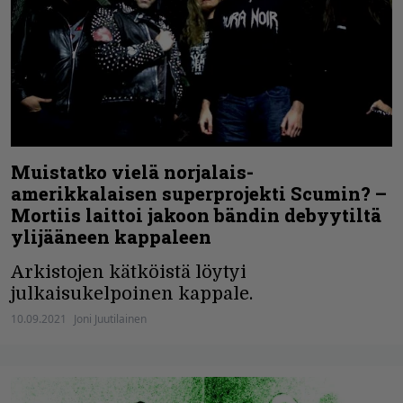
Muistatko vielä norjalais-
amerikkalaisen superprojekti Scumin? –
Mortiis laittoi jakoon bändin debyytiltä
ylijääneen kappaleen
Arkistojen kätköistä löytyi
julkaisukelpoinen kappale.
10.09.2021
Joni Juutilainen