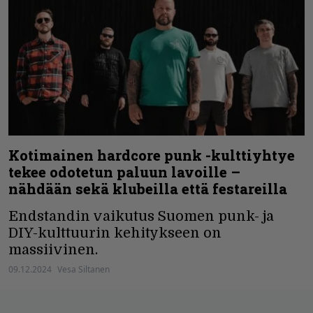
Kotimainen hardcore punk -kulttiyhtye
tekee odotetun paluun lavoille –
nähdään sekä klubeilla että festareilla
Endstandin vaikutus Suomen punk- ja
DIY-kulttuurin kehitykseen on
massiivinen.
09.12.2024
Vesa Siltanen