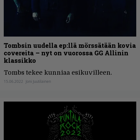
Tombsin uudella ep:llä mörssätään kovia
covereita – nyt on vuorossa GG Allinin
klassikko
Tombs tekee kunniaa esikuvilleen.
15.06.2022
Joni Juutilainen