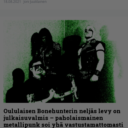
18.08.2021
Joni Juutilainen
Oululaisen Bonehunterin neljäs levy on
julkaisuvalmis – paholaismainen
metallipunk soi yhä vastustamattomasti