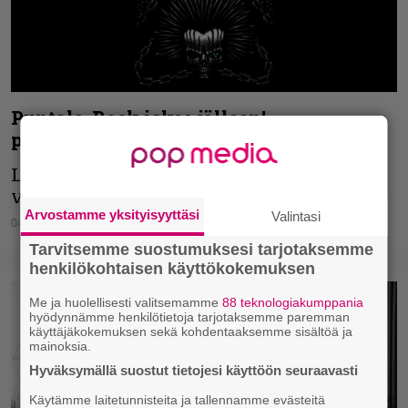
Puntala-Rock iskee jälleen! –
punkfestivaalin artistikattaus julki
Lempäälässä tömisee tanner taas kahden
vuoden tauon jälkeen.
Arvostamme yksityisyyttäsi
Valintasi
04.05.2022
Vesa Siltanen
Tarvitsemme suostumuksesi tarjotaksemme
henkilökohtaisen käyttökokemuksen
Me ja huolellisesti valitsemamme
88 teknologiakumppania
hyödynnämme henkilötietoja tarjotaksemme paremman
käyttäjäkokemuksen sekä kohdentaaksemme sisältöä ja
mainoksia.
Hyväksymällä suostut tietojesi käyttöön seuraavasti
Käytämme laitetunnisteita ja tallennamme evästeitä