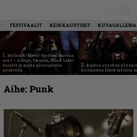
FESTIVAALIT
KEIKKAUUTISET
KUVAGALLERIA
1.
Hellsinki Metal Festival kuvina,
osa 1 – Accept, Carcass, Black Label
2.
Society ja muita avauspäivän
Espoon syyskuu käynni
esiintyjiä
kotimaisen black metalin m
Aihe:
Punk