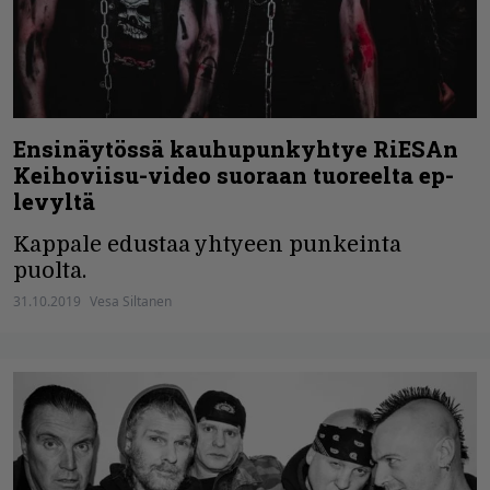
Ensinäytössä kauhupunkyhtye RiESAn
Keihoviisu-video suoraan tuoreelta ep-
levyltä
Kappale edustaa yhtyeen punkeinta
puolta.
31.10.2019
Vesa Siltanen