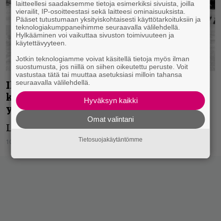
laitteellesi saadaksemme tietoja esimerkiksi sivuista, joilla
vierailit, IP-osoitteestasi sekä laitteesi ominaisuuksista.
Pääset tutustumaan yksityiskohtaisesti käyttötarkoituksiin ja
teknologiakumppaneihimme seuraavalla välilehdellä.
Hylkääminen voi vaikuttaa sivuston toimivuuteen ja
käytettävyyteen.
Jotkin teknologiamme voivat käsitellä tietoja myös ilman
suostumusta, jos niillä on siihen oikeutettu peruste. Voit
vastustaa tätä tai muuttaa asetuksiasi milloin tahansa
seuraavalla välilehdellä.
Ihmiskunta kaivaa itselleen lohdutonta
kuoppaa – Hermoromahdus esittelee
Hyväksyn kaikki
yhteiskuntakriittistä pienjulkaisuaan
Omat valintani
Luomakunnan kruunu -ep ilmestyy 1.4.
Tietosuojakäytäntömme
10.03.2022
Vesa Siltanen