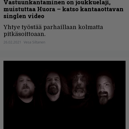
Vastuunkantaminen on joukkuelaji,
muistuttaa Huora – katso kantaaottavan
singlen video
Yhtye työstää parhaillaan kolmatta
pitkäsoittoaan.
26.02.2021
Vesa Siltanen