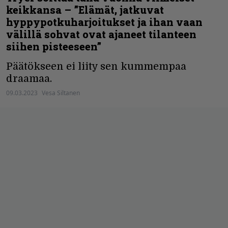
keikkansa – ”Elämät, jatkuvat
hyppypotkuharjoitukset ja ihan vaan
välillä sohvat ovat ajaneet tilanteen
siihen pisteeseen”
Päätökseen ei liity sen kummempaa
draamaa.
09.03.2023
Vesa Siltanen