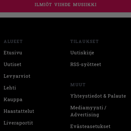
ILMIÖT
VIIHDE
MUSIIKKI
Footer
ALUEET
TILAUKSET
Etusivu
Uutiskirje
Uutiset
RSS-syötteet
Levyarviot
MUUT
Lehti
Yhteystiedot & Palaute
Kauppa
Mediamyynti /
Haastattelut
Advertising
Liveraportit
Evästeasetukset