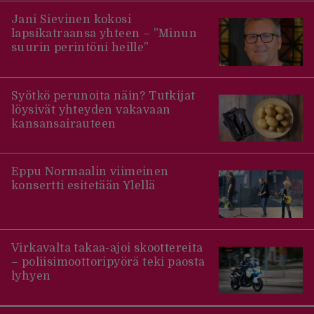
Jani Sievinen kokosi
lapsikatraansa yhteen – ”Minun
suurin perintöni heille”
Syötkö perunoita näin? Tutkijat
löysivät yhteyden vakavaan
kansansairauteen
Eppu Normaalin viimeinen
konsertti esitetään Ylellä
Virkavalta takaa-ajoi skoottereita
– poliisimoottoripyörä teki paosta
lyhyen