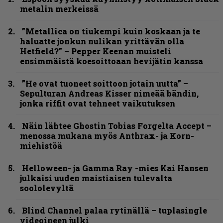
metalin merkeissä
”Metallica on tiukempi kuin koskaan ja te
haluatte jonkun nulikan yrittävän olla
Hetfield?” – Pepper Keenan muisteli
ensimmäistä koesoittoaan hevijätin kanssa
”He ovat tuoneet soittoon jotain uutta” –
Sepulturan Andreas Kisser nimeää bändin,
jonka riffit ovat tehneet vaikutuksen
Näin lähtee Ghostin Tobias Forgelta Accept –
menossa mukana myös Anthrax- ja Korn-
miehistöä
Helloween- ja Gamma Ray -mies Kai Hansen
julkaisi uuden maistiaisen tulevalta
soololevyltä
Blind Channel palaa rytinällä – tuplasingle
videoineen julki