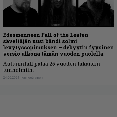
Edesmenneen Fall of the Leafen
säveltäjän uusi bändi solmi
levytyssopimuksen – debyytin fyysinen
versio ulkona tämän vuoden puolella
Autumnfall palaa 25 vuoden takaisiin
tunnelmiin.
24.06.2021
Joni Juutilainen