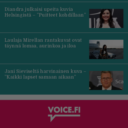
Diandra julkaisi upeita kuvia
Helsingistä – ”Puitteet kohdillaan”
Laulaja Mirellan rantakuvat ovat
täynnä lomaa, aurinkoa ja iloa
Jani Sieviseltä harvinainen kuva –
”Kaikki lapset samaan aikaan”