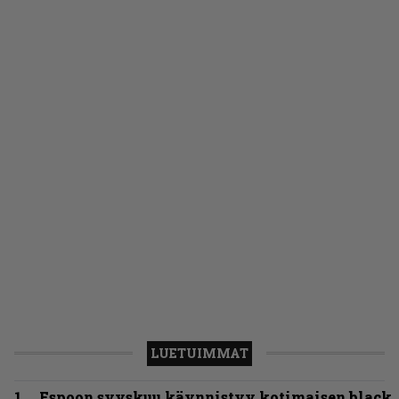
LUETUIMMAT
Espoon syyskuu käynnistyy kotimaisen black