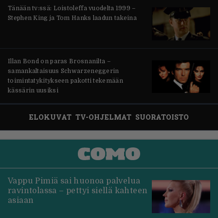
Tänään tv:ssä: Loistoleffa vuodelta 1999 –
Stephen King ja Tom Hanks laadun takeina
Illan Bond on paras Brosnanilta –
samankaltaisuus Schwarzeneggerin
toimintatykitykseen pakotti tekemään
kässärin uusiksi
ELOKUVAT
TV-OHJELMAT
SUORATOISTO
Vappu Pimiä sai huonoa palvelua
ravintolassa – pettyi siellä kahteen
asiaan