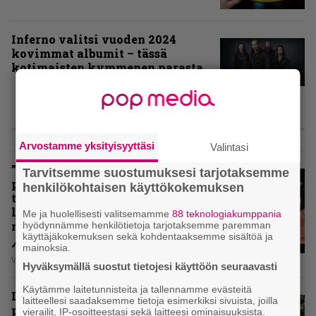
Inferno valitsi vuoden 2024
kovimmat albumit – tässä
kotimaisten kymmenen parasta
ARVIOT
Arvostamme yksityisyyttäsi
Valintasi
”Metallica ei ole koskaan
Tarvitsemme suostumuksesi tarjotaksemme
pelännyt kehittyä ja muuttua” –
henkilökohtaisen käyttökokemuksen
tarkistelussa 30 vuotta täyttävä
levy, joka jakaa fanien
Me ja huolellisesti valitsemamme
88 teknologiakumppania
mielipiteet
hyödynnämme henkilötietoja tarjotaksemme paremman
käyttäjäkokemuksen sekä kohdentaaksemme sisältöä ja
mainoksia.
Vesa Siltanen
Hyväksymällä suostut tietojesi käyttöön seuraavasti
Käytämme laitetunnisteita ja tallennamme evästeitä
Levyarvio: Coronerin
laitteellesi saadaksemme tietoja esimerkiksi sivuista, joilla
paluualbumi 32 vuotta edellisen
vierailit, IP-osoitteestasi sekä laitteesi ominaisuuksista.