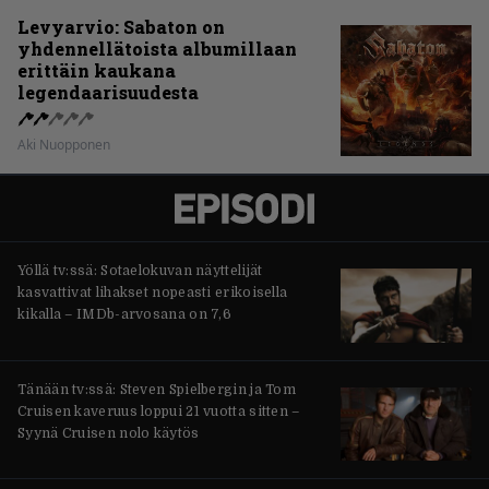
Levyarvio: Sabaton on
yhdennellätoista albumillaan
erittäin kaukana
legendaarisuudesta
Aki Nuopponen
Yöllä tv:ssä: Sotaelokuvan näyttelijät
kasvattivat lihakset nopeasti erikoisella
kikalla – IMDb-arvosana on 7,6
Tänään tv:ssä: Steven Spielbergin ja Tom
Cruisen kaveruus loppui 21 vuotta sitten –
Syynä Cruisen nolo käytös