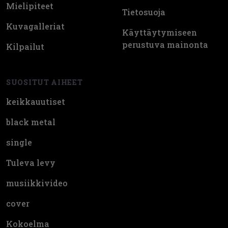
Mielipiteet
Tietosuoja
Kuvagalleriat
Käyttäytymiseen
perustuva mainonta
Kilpailut
SUOSITUT AIHEET
keikkauutiset
black metal
single
Tuleva levy
musiikkivideo
cover
Kokoelma