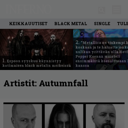
KEIKKAUUTISET
BLACK METAL
SINGLE
TUL
2.
”Metallica on tiukempi 
koskaan ja te haluatte jonk
nulikan yrittävän olla Hetfi
Pepper Keenan muisteli
1.
Espoon syyskuu käynnistyy
ensimmäistä koesoittoaan 
kotimaisen black metalin merkeissä
kanssa
Artistit:
Autumnfall