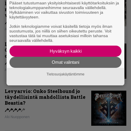
levytyksen jälkeen ei voi
Pääset tutustumaan yksityiskohtaisesti käyttötarkoituksiin ja
teknologiakumppaneihimme seuraavalla välilehdellä.
mitenkään täyttää odotuksia. Vai
Hylkääminen voi vaikuttaa sivuston toimivuuteen ja
voiko?
käytettävyyteen.
Jotkin teknologiamme voivat käsitellä tietoja myös ilman
Aki Nuopponen
suostumusta, jos niillä on siihen oikeutettu peruste. Voit
vastustaa tätä tai muuttaa asetuksiasi milloin tahansa
seuraavalla välilehdellä.
Levyarvio: Dirkschneider & The
Old Gang -albumista ei aina tiedä,
Hyväksyn kaikki
onko se tosissaan tehty vai ei
Omat valintani
Aki Nuopponen
Tietosuojakäytäntömme
Levyarvio: Onko Steelbound jo
täydellisintä mahdollista Battle
Beastia?
Aki Nuopponen