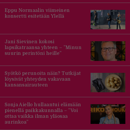
Eppu Normaalin viimeinen
konsertti esitetään Ylellä
Jani Sievinen kokosi
lapsikatraansa yhteen – ”Minun
suurin perintöni heille”
Syötkö perunoita näin? Tutkijat
löysivät yhteyden vakavaan
kansansairauteen
Sonja Aiello hullaantui elämään
pienellä paikkakunnalla – ”Voi
ottaa vaikka ilman yläosaa
aurinkoa”