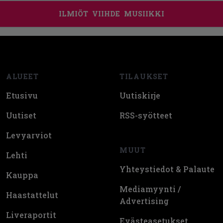
ILMIÖT
VIIHDE
MUSIIKKI
Footer
ALUEET
TILAUKSET
Etusivu
Uutiskirje
Uutiset
RSS-syötteet
Levyarviot
MUUT
Lehti
Yhteystiedot & Palaute
Kauppa
Mediamyynti /
Haastattelut
Advertising
Liveraportit
Evästeasetukset