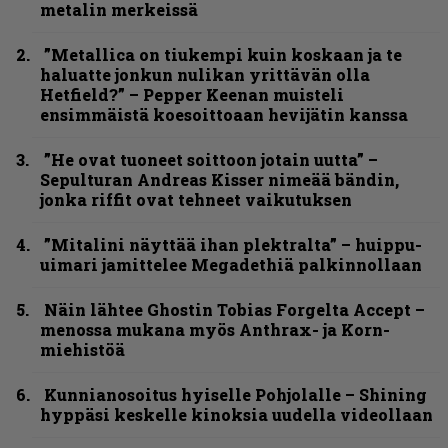
metalin merkeissä
”Metallica on tiukempi kuin koskaan ja te
haluatte jonkun nulikan yrittävän olla
Hetfield?” – Pepper Keenan muisteli
ensimmäistä koesoittoaan hevijätin kanssa
”He ovat tuoneet soittoon jotain uutta” –
Sepulturan Andreas Kisser nimeää bändin,
jonka riffit ovat tehneet vaikutuksen
”Mitalini näyttää ihan plektralta” – huippu-
uimari jamittelee Megadethiä palkinnollaan
Näin lähtee Ghostin Tobias Forgelta Accept –
menossa mukana myös Anthrax- ja Korn-
miehistöä
Kunnianosoitus hyiselle Pohjolalle – Shining
hyppäsi keskelle kinoksia uudella videollaan