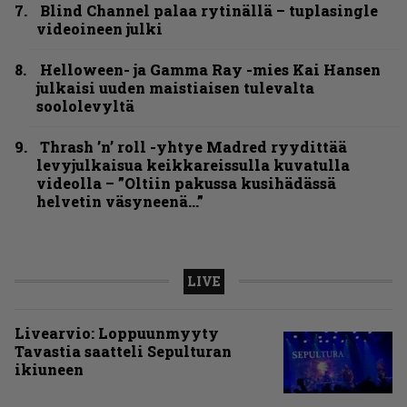
Blind Channel palaa rytinällä – tuplasingle
videoineen julki
Helloween- ja Gamma Ray -mies Kai Hansen
julkaisi uuden maistiaisen tulevalta
soololevyltä
Thrash ’n’ roll -yhtye Madred ryydittää
levyjulkaisua keikkareissulla kuvatulla
videolla – ”Oltiin pakussa kusihädässä
helvetin väsyneenä…”
LIVE
Livearvio: Loppuunmyyty
Tavastia saatteli Sepulturan
ikiuneen