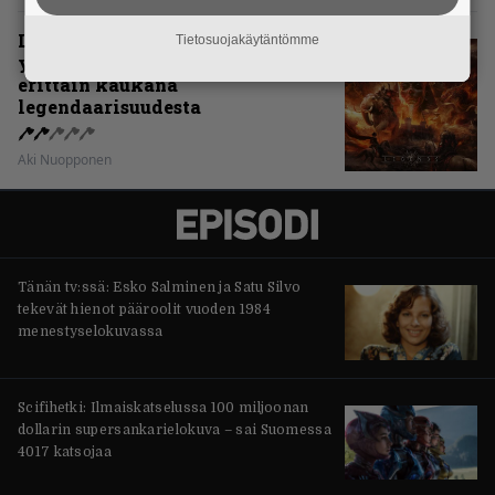
Levyarvio: Sabaton on
Tietosuojakäytäntömme
yhdennellätoista albumillaan
erittäin kaukana
legendaarisuudesta
Aki Nuopponen
Tänän tv:ssä: Esko Salminen ja Satu Silvo
tekevät hienot pääroolit vuoden 1984
menestyselokuvassa
Scifihetki: Ilmaiskatselussa 100 miljoonan
dollarin supersankarielokuva – sai Suomessa
4017 katsojaa