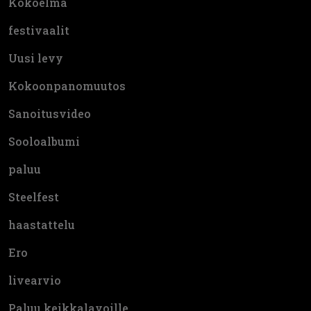
Kokoelma
festivaalit
Uusi levy
Kokoonpanomuutos
Sanoitusvideo
Sooloalbumi
paluu
Steelfest
haastattelu
Ero
livearvio
Paluu keikkalavoille