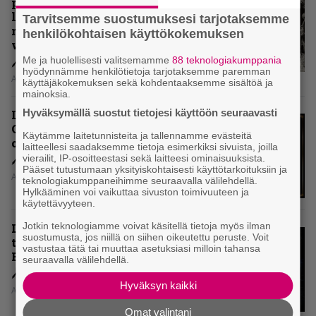
paluualbumi 32 vuotta edellisen
levytyksen jälkeen ei voi
Tarvitsemme suostumuksesi tarjotaksemme
mitenkään täyttää odotuksia. Vai
henkilökohtaisen käyttökokemuksen
voiko?
Me ja huolellisesti valitsemamme
88 teknologiakumppania
hyödynnämme henkilötietoja tarjotaksemme paremman
Aki Nuopponen
käyttäjäkokemuksen sekä kohdentaaksemme sisältöä ja
mainoksia.
Hyväksymällä suostut tietojesi käyttöön seuraavasti
Levyarvio: Dirkschneider & The
Old Gang -albumista ei aina tiedä,
Käytämme laitetunnisteita ja tallennamme evästeitä
onko se tosissaan tehty vai ei
laitteellesi saadaksemme tietoja esimerkiksi sivuista, joilla
vierailit, IP-osoitteestasi sekä laitteesi ominaisuuksista.
Pääset tutustumaan yksityiskohtaisesti käyttötarkoituksiin ja
Aki Nuopponen
teknologiakumppaneihimme seuraavalla välilehdellä.
Hylkääminen voi vaikuttaa sivuston toimivuuteen ja
käytettävyyteen.
Jotkin teknologiamme voivat käsitellä tietoja myös ilman
Levyarvio: Onko Steelbound jo
suostumusta, jos niillä on siihen oikeutettu peruste. Voit
täydellisintä mahdollista Battle
vastustaa tätä tai muuttaa asetuksiasi milloin tahansa
Beastia?
seuraavalla välilehdellä.
Hyväksyn kaikki
Aki Nuopponen
Omat valintani