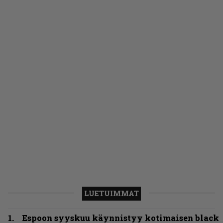
LUETUIMMAT
Espoon syyskuu käynnistyy kotimaisen black