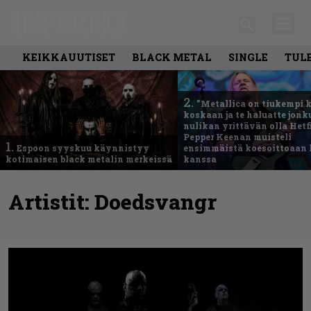
KEIKKAUUTISET
BLACK METAL
SINGLE
TUL
2.
”Metallica on tiukempi 
koskaan ja te haluatte jonk
nulikan yrittävän olla Hetfi
Pepper Keenan muisteli
1.
Espoon syyskuu käynnistyy
ensimmäistä koesoittoaan 
kotimaisen black metalin merkeissä
kanssa
Artistit:
Doedsvangr