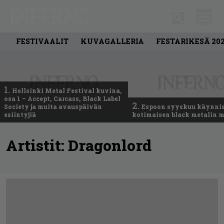
FESTIVAALIT
KUVAGALLERIA
FESTARIKESÄ 20
1.
Hellsinki Metal Festival kuvina,
osa 1 – Accept, Carcass, Black Label
2.
Society ja muita avauspäivän
Espoon syyskuu käynni
esiintyjiä
kotimaisen black metalin m
Artistit:
Dragonlord