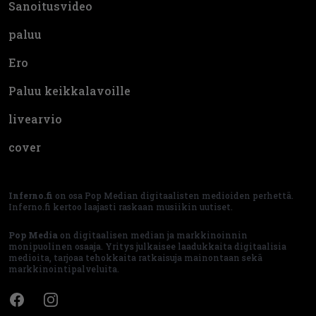
Sanoitusvideo
paluu
Ero
Paluu keikkalavoille
livearvio
cover
Inferno.fi
on osa Pop Median digitaalisten medioiden perhettä.
Inferno.fi kertoo laajasti raskaan musiikin uutiset.
Pop Media
on digitaalisen median ja markkinoinnin
monipuolinen osaaja. Yritys julkaisee laadukkaita digitaalisia
medioita, tarjoaa tehokkaita ratkaisuja mainontaan sekä
markkinointipalveluita.
Facebook
Instagram