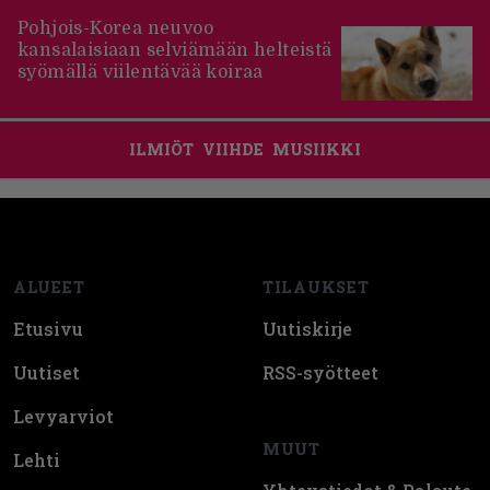
Pohjois-Korea neuvoo
kansalaisiaan selviämään helteistä
syömällä viilentävää koiraa
ILMIÖT
VIIHDE
MUSIIKKI
Footer
ALUEET
TILAUKSET
Etusivu
Uutiskirje
Uutiset
RSS-syötteet
Levyarviot
MUUT
Lehti