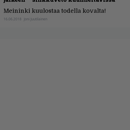
Meininki kuulostaa todella kovalta!
16.06.2018
Joni Juutilainen