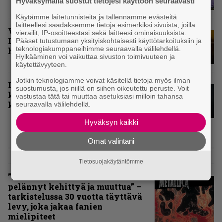
Hyväksymällä suostut tietojesi käyttöön seuraavasti
Käytämme laitetunnisteita ja tallennamme evästeitä
laitteellesi saadaksemme tietoja esimerkiksi sivuista, joilla
Vuoden 2024 raskaimmat – tässä
vierailit, IP-osoitteestasi sekä laitteesi ominaisuuksista.
Infernon toimituskunnan
Pääset tutustumaan yksityiskohtaisesti käyttötarkoituksiin ja
teknologiakumppaneihimme seuraavalla välilehdellä.
henkilökohtaiset kärkiviisikot
Hylkääminen voi vaikuttaa sivuston toimivuuteen ja
käytettävyyteen.
Jotkin teknologiamme voivat käsitellä tietoja myös ilman
Inferno valitsi vuoden 2024
suostumusta, jos niillä on siihen oikeutettu peruste. Voit
kovimmat albumit – tässä
vastustaa tätä tai muuttaa asetuksiasi milloin tahansa
kotimaisten kymmenen parasta
seuraavalla välilehdellä.
Hyväksyn kaikki
Omat valintani
ARVIOT
Tietosuojakäytäntömme
”Metallica ei ole koskaan
pelännyt kehittyä ja muuttua” –
tarkistelussa 30 vuotta täyttävä
levy, joka jakaa fanien
mielipiteet