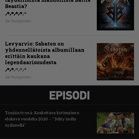
Beastia?
Aki Nuopponen
Levyarvio: Sabaton on
yhdennellätoista albumillaan
erittäin kaukana
legendaarisuudesta
Aki Nuopponen
Tänään tv:ssä: Koskettava kotimainen
elokuva vuodelta 2020 – ”Tehty isolla
sydämellä”