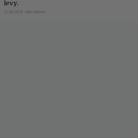
levy.
22.08.2018
Niko Ikonen