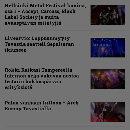
Hellsinki Metal Festival kuvina,
osa 1 – Accept, Carcass, Black
Label Society ja muita
avauspäivän esiintyjiä
Livearvio: Loppuunmyyty
Tavastia saatteli Sepulturan
ikiuneen
Rokki Raikasi Tampereella –
Infernon neljä väkevää nostoa
festarin kakkospäivän
esityksistä
Paluu vanhaan liittoon – Arch
Enemy Tavastialla