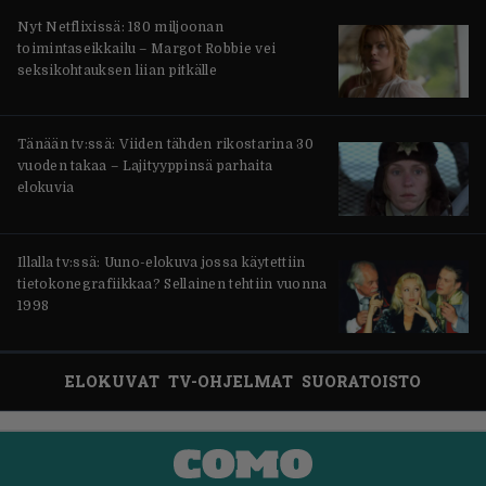
Nyt Netflixissä: 180 miljoonan
toimintaseikkailu – Margot Robbie vei
seksikohtauksen liian pitkälle
Tänään tv:ssä: Viiden tähden rikostarina 30
vuoden takaa – Lajityyppinsä parhaita
elokuvia
Illalla tv:ssä: Uuno-elokuva jossa käytettiin
tietokonegrafiikkaa? Sellainen tehtiin vuonna
1998
ELOKUVAT
TV-OHJELMAT
SUORATOISTO