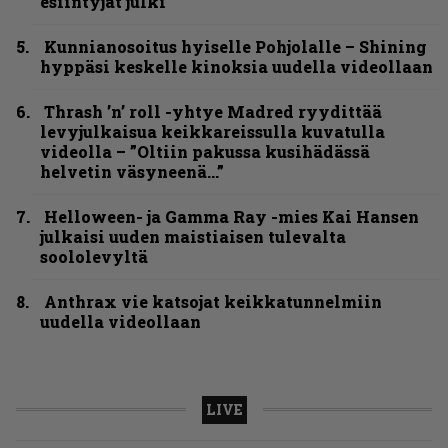
esiintyjät julki
Kunnianosoitus hyiselle Pohjolalle – Shining
hyppäsi keskelle kinoksia uudella videollaan
Thrash ’n’ roll -yhtye Madred ryydittää
levyjulkaisua keikkareissulla kuvatulla
videolla – ”Oltiin pakussa kusihädässä
helvetin väsyneenä…”
Helloween- ja Gamma Ray -mies Kai Hansen
julkaisi uuden maistiaisen tulevalta
soololevyltä
Anthrax vie katsojat keikkatunnelmiin
uudella videollaan
LIVE