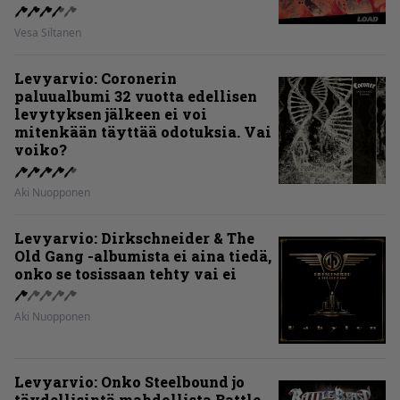
Vesa Siltanen
Levyarvio: Coronerin
paluualbumi 32 vuotta edellisen
levytyksen jälkeen ei voi
mitenkään täyttää odotuksia. Vai
voiko?
Aki Nuopponen
Levyarvio: Dirkschneider & The
Old Gang -albumista ei aina tiedä,
onko se tosissaan tehty vai ei
Aki Nuopponen
Levyarvio: Onko Steelbound jo
täydellisintä mahdollista Battle