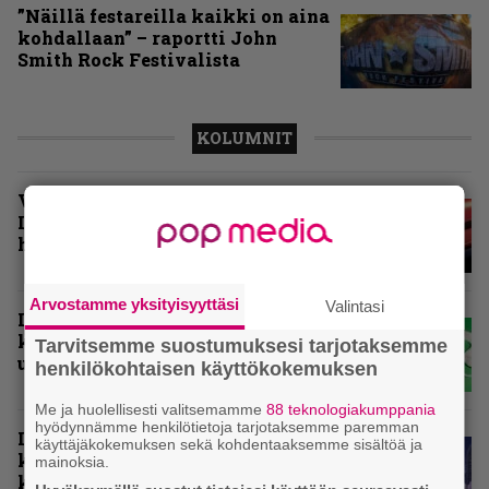
”Näillä festareilla kaikki on aina
kohdallaan” – raportti John
Smith Rock Festivalista
KOLUMNIT
Vuoden 2025 raskaimmat –
Infernon toimituskunnan
henkilökohtaiset suosikit
Arvostamme yksityisyyttäsi
Valintasi
Inferno valikoi vuoden 2025
kovimmat levyt – tässä
Tarvitsemme suostumuksesi tarjotaksemme
ulkomaisten kärkikymmenikkö
henkilökohtaisen käyttökokemuksen
Me ja huolellisesti valitsemamme
88 teknologiakumppania
hyödynnämme henkilötietoja tarjotaksemme paremman
Inferno valitsi vuoden 2025
käyttäjäkokemuksen sekä kohdentaaksemme sisältöä ja
kovimmat levyt – tässä kotimaan
mainoksia.
kärkikymmenikkö