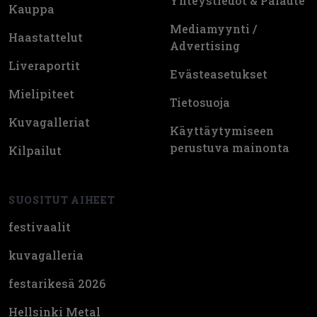
Yhteystiedot & Palaute
Kauppa
Mediamyynti /
Haastattelut
Advertising
Liveraportit
Evästeasetukset
Mielipiteet
Tietosuoja
Kuvagalleriat
Käyttäytymiseen
perustuva mainonta
Kilpailut
SUOSITUT AIHEET
festivaalit
kuvagalleria
festarikesä 2026
Hellsinki Metal