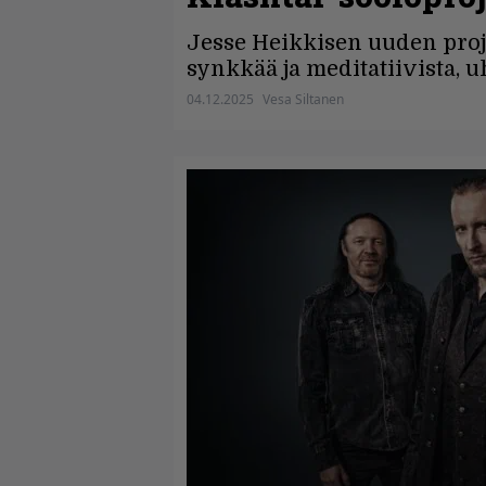
Jesse Heikkisen uuden pro
synkkää ja meditatiivista, u
04.12.2025
Vesa Siltanen