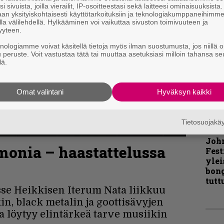
i sivuista, joilla vierailit, IP-osoitteestasi sekä laitteesi ominaisuuksista
an yksityiskohtaisesti käyttötarkoituksiin ja teknologiakumppaneihimm
Pal
la välilehdellä. Hylkääminen voi vaikuttaa sivuston toimivuuteen ja
liit
yyteen.
Ene
knologiamme voivat käsitellä tietoja myös ilman suostumusta, jos niillä o
u peruste. Voit vastustaa tätä tai muuttaa asetuksiasi milloin tahansa se
lä.
”Näi
kaik
Omat valintani
Hyväksyn kaikki
kohd
rapo
Rock
Tietosuojak
Joh
onia – haastattelussa
Fest
ylei
bong
tutt
se Heikkisen Iterum Nata liikkuu
n, black metalin ja goottisävyjen
a löytyy elintärkeä tarve musiikin