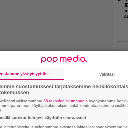
K
m
s
Live
Lop
Tava
vostamme yksityisyyttäsi
Valintasi
Sepu
semme suostumuksesi tarjotaksemme henkilökohtai
Rok
ökokemuksen
Tamp
Infe
lellisesti valitsemamme
88 teknologiakumppania
hyödynnämme henkilö
semme paremman käyttäjäkokemuksen sekä kohdentaaksemme sisältöä
väk
a.
fest
ällä suostut tietojesi käyttöön seuraavasti
kak
esit
laitetunnisteita ja tallennamme evästeitä laitteellesi saadaksemme tie