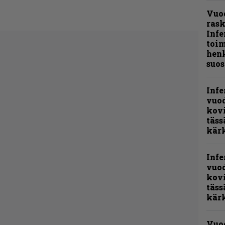
Vuo
ras
Infe
toi
henk
suos
Infe
vuo
kov
täss
kär
Infe
vuo
kov
täss
kär
Vuo