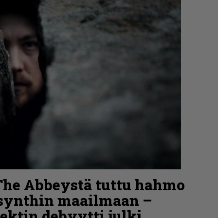
 The Abbeystä tuttu hahmo
 synthin maailmaan –
ektin debyytti julki