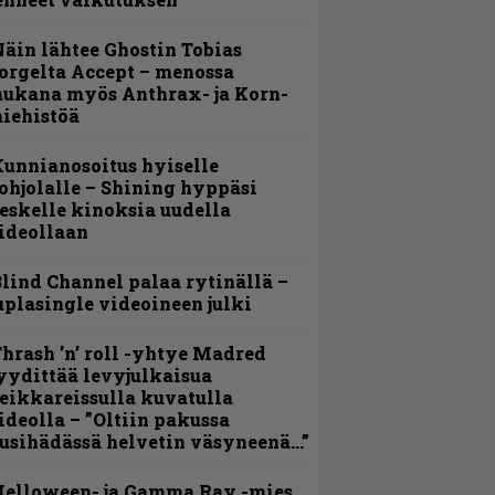
äin lähtee Ghostin Tobias
orgelta Accept – menossa
ukana myös Anthrax- ja Korn-
iehistöä
unnianosoitus hyiselle
ohjolalle – Shining hyppäsi
eskelle kinoksia uudella
ideollaan
lind Channel palaa rytinällä –
uplasingle videoineen julki
hrash ’n’ roll -yhtye Madred
yydittää levyjulkaisua
eikkareissulla kuvatulla
ideolla – ”Oltiin pakussa
usihädässä helvetin väsyneenä…”
Helloween- ja Gamma Ray -mies