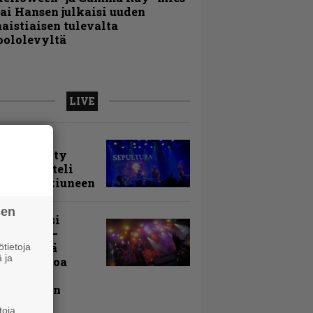
ai Hansen julkaisi uuden
aistiaisen tulevalta
oololevyltä
LIVE
arvio:
puunmyyty
stia saatteli
lturan ikiuneen
sen
ki Raikasi
ereella –
rnon neljä
tietoja
 ja
evää nostoa
arin
kospäivän
yksistä
toja