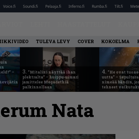
Voice.fi
Soundi.fi
Pelaaja.fi
Inferno.fi
Rumba.fi
Tilt.fi
Metel
ARVIOT
LEHTI
HAASTATTELUT
KAUP
IIKKIVIDEO
TULEVA LEVY
COVER
KOKOELMA
kuin
un
3.
4.
eld?” –
”Mitalini näyttää ihan
”He ovat tuonee
plektralta” – huippu-uimari
uutta” – Sepultur
hevijätin
jamittelee Megadethiä
nimeää bändin, jon
palkinnollaan
tehneet vaikutuk
terum Nata