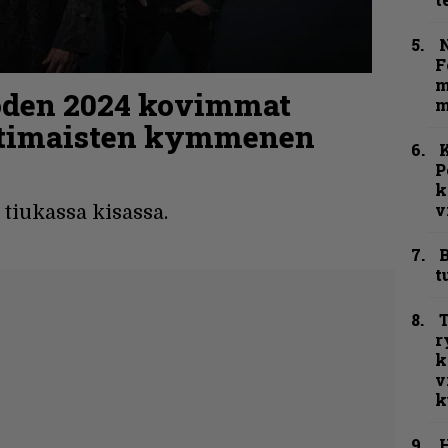
N
F
m
uoden 2024 kovimmat
m
kotimaisten kymmenen
K
P
k
v
tiukassa kisassa.
B
t
T
r
k
v
k