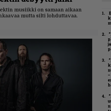
jektin musiikki on samaan aikaan
hkaavaa mutta silti lohduttavaa.
k
m
”
p
j
p
”
k
n
–
e
h
”
u
n
t