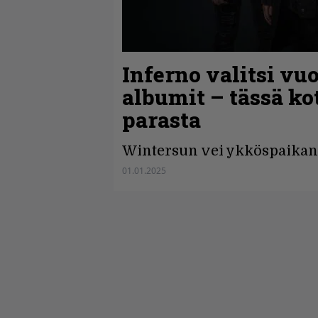
Inferno valitsi v
albumit – tässä 
parasta
Wintersun vei ykköspaikan 
01.01.2025