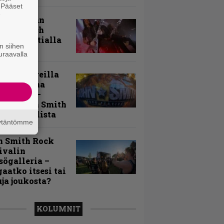
. Pääset
e
uu vanhaan
toon – Arch
my Tavastialla
n siihen
uraavalla
llä festareilla
ki on aina
allaan” –
rtti John Smith
 Festivalista
äytäntömme
n Smith Rock
ivalin
sögalleria –
aatko itsesi tai
uja joukosta?
KOLUMNIT