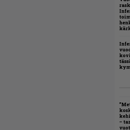
rask
Infe
toi
henk
kärk
Infe
vuo
kov
täss
kym
”Met
kos
kehi
– ta
vuot