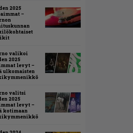
den 2025
kaimmat –
rnon
mituskunnan
ilökohtaiset
ikit
rno valikoi
den 2025
immat levyt –
ä ulkomaisten
kikymmenikkö
rno valitsi
den 2025
immat levyt –
ä kotimaan
kikymmenikkö
den 2024