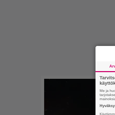
Ar
Tarvit
käytt
Me ja huo
tarjotak
mainoksi
Hyväksym
Käytämme 