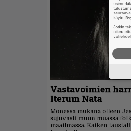
esimerkiks
tutustuma
seuraaval
käytettäv
Jotkin te
oikeutett
välilehdel
Vastavoimien harm
Iterum Nata
Monessa mukana olleen Jes
sujuvasti muun muassa folki
maailmassa. Kaiken taustalt