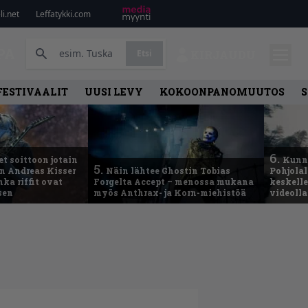
i.net
Leffatykki.com
PA
Etsi
KIRJAUDU
FESTIVAALIT
UUSI LEVY
KOKOONPANOMUUTOS
S
6.
t soittoon jotain
Kunni
5.
an Andreas Kisser
Näin lähtee Ghostin Tobias
Pohjolal
ka riffit ovat
Forgelta Accept – menossa mukana
keskelle
sen
myös Anthrax- ja Korn-miehistöä
videoll