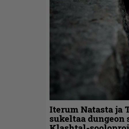
Iterum Natasta ja
sukeltaa dungeon
Klashtal-sooloproj