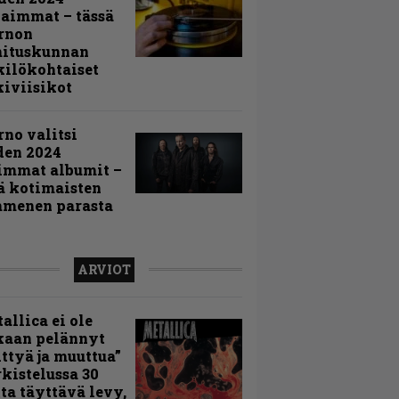
aimmat – tässä
rnon
mituskunnan
ilökohtaiset
iviisikot
rno valitsi
den 2024
immat albumit –
ä kotimaisten
menen parasta
ARVIOT
allica ei ole
kaan pelännyt
ttyä ja muuttua”
rkistelussa 30
ta täyttävä levy,