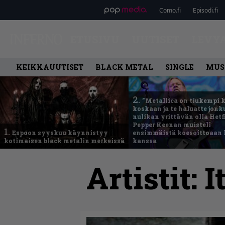
Como.fi
Episodi.fi
ETUSIVU
UUTISET
LEVY
KEIKKAUUTISET
BLACK METAL
SINGLE
MUS
2.
”Metallica on tiukempi 
koskaan ja te haluatte jonk
nulikan yrittävän olla Hetfi
Pepper Keenan muisteli
1.
Espoon syyskuu käynnistyy
ensimmäistä koesoittoaan 
kotimaisen black metalin merkeissä
kanssa
Artistit:
I