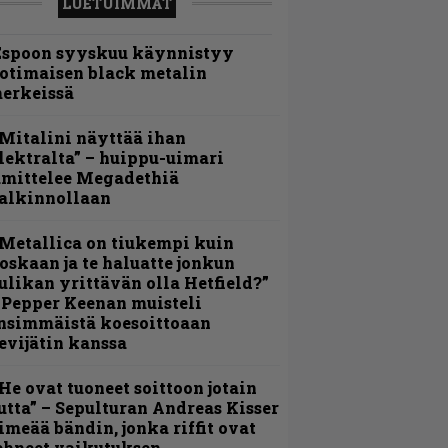
LUETUIMMAT
Espoon syyskuu käynnistyy
otimaisen black metalin
erkeissä
Mitalini näyttää ihan
lektralta” – huippu-uimari
amittelee Megadethiä
alkinnollaan
Metallica on tiukempi kuin
oskaan ja te haluatte jonkun
ulikan yrittävän olla Hetfield?”
 Pepper Keenan muisteli
nsimmäistä koesoittoaan
evijätin kanssa
He ovat tuoneet soittoon jotain
utta” – Sepulturan Andreas Kisser
imeää bändin, jonka riffit ovat
ehneet vaikutuksen