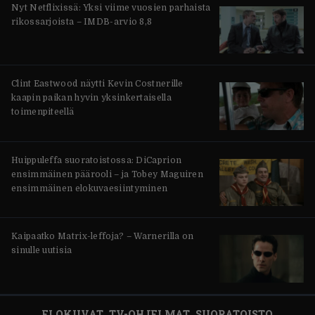
Nyt Netflixissä: Yksi viime vuosien parhaista
rikossarjoista – IMDB-arvio 8,8
Clint Eastwood näytti Kevin Costnerille
kaapin paikan hyvin yksinkertaisella
toimenpiteellä
Huippuleffa suoratoistossa: DiCaprion
ensimmäinen päärooli – ja Tobey Maguiren
ensimmäinen elokuvaesiintyminen
Kaipaatko Matrix-leffoja? – Warnerilla on
sinulle uutisia
ELOKUVAT
TV-OHJELMAT
SUORATOISTO