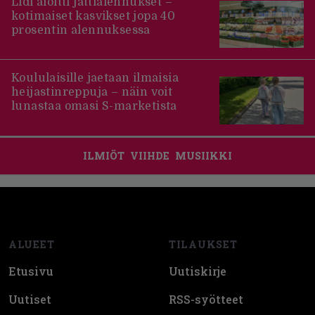
Lidl aloitti jättialennukset –
kotimaiset kasvikset jopa 40
prosentin alennuksessa
Koululaisille jaetaan ilmaisia
heijastinreppuja – näin voit
lunastaa omasi S-marketista
ILMIÖT
VIIHDE
MUSIIKKI
Footer
ALUEET
TILAUKSET
Etusivu
Uutiskirje
Uutiset
RSS-syötteet