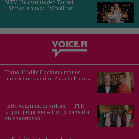
MTV: He ovat uudet Tanssii
Tähtien Kanssa -kilpailijat!
Uuno: Hjallis Harkimo menee
naimisiin Jasmine Pajarin kanssa
”Että semmonen sirkus” – TTK-
kilpailijat julkistettiin ja kansalla
on sanottavaa