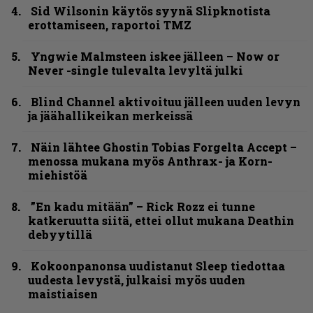
Sid Wilsonin käytös syynä Slipknotista
erottamiseen, raportoi TMZ
Yngwie Malmsteen iskee jälleen – Now or
Never -single tulevalta levyltä julki
Blind Channel aktivoituu jälleen uuden levyn
ja jäähallikeikan merkeissä
Näin lähtee Ghostin Tobias Forgelta Accept –
menossa mukana myös Anthrax- ja Korn-
miehistöä
”En kadu mitään” – Rick Rozz ei tunne
katkeruutta siitä, ettei ollut mukana Deathin
debyytillä
Kokoonpanonsa uudistanut Sleep tiedottaa
uudesta levystä, julkaisi myös uuden
maistiaisen