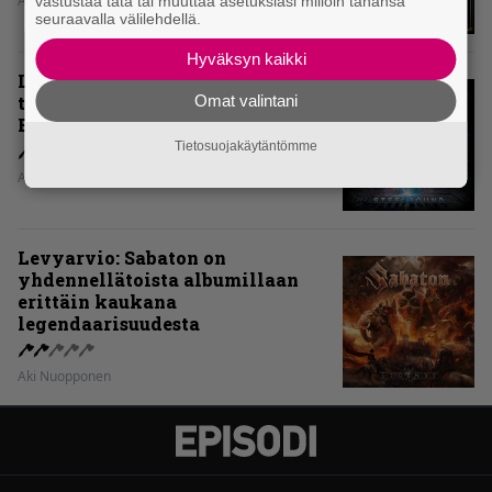
Aki Nuopponen
vastustaa tätä tai muuttaa asetuksiasi milloin tahansa
seuraavalla välilehdellä.
Hyväksyn kaikki
Levyarvio: Onko Steelbound jo
Omat valintani
täydellisintä mahdollista Battle
Beastia?
Tietosuojakäytäntömme
Aki Nuopponen
Levyarvio: Sabaton on
yhdennellätoista albumillaan
erittäin kaukana
legendaarisuudesta
Aki Nuopponen