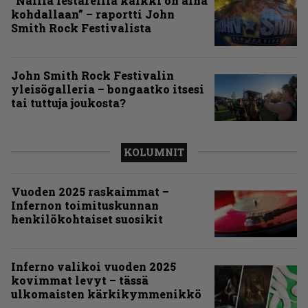
”Näillä festareilla kaikki on aina
kohdallaan” – raportti John
Smith Rock Festivalista
John Smith Rock Festivalin
yleisögalleria – bongaatko itsesi
tai tuttuja joukosta?
KOLUMNIT
Vuoden 2025 raskaimmat –
Infernon toimituskunnan
henkilökohtaiset suosikit
Inferno valikoi vuoden 2025
kovimmat levyt – tässä
ulkomaisten kärkikymmenikkö