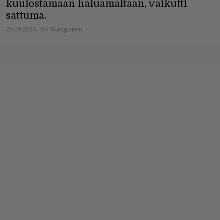
kuulostamaan haluamaltaan, vaikutti
sattuma.
28.09.2024
Aki Nuopponen