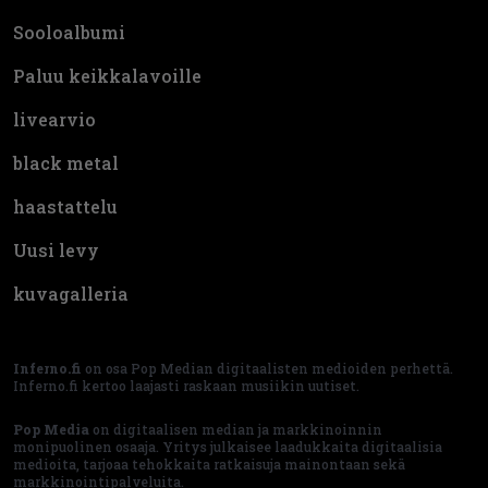
Sooloalbumi
Paluu keikkalavoille
livearvio
black metal
haastattelu
Uusi levy
kuvagalleria
Inferno.fi
on osa Pop Median digitaalisten medioiden perhettä.
Inferno.fi kertoo laajasti raskaan musiikin uutiset.
Pop Media
on digitaalisen median ja markkinoinnin
monipuolinen osaaja. Yritys julkaisee laadukkaita digitaalisia
medioita, tarjoaa tehokkaita ratkaisuja mainontaan sekä
markkinointipalveluita.