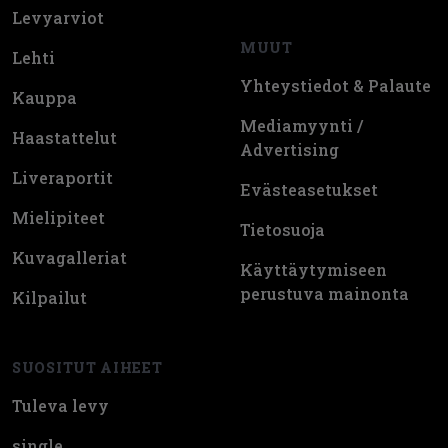
Levyarviot
MUUT
Lehti
Yhteystiedot & Palaute
Kauppa
Mediamyynti /
Haastattelut
Advertising
Liveraportit
Evästeasetukset
Mielipiteet
Tietosuoja
Kuvagalleriat
Käyttäytymiseen
perustuva mainonta
Kilpailut
SUOSITUT AIHEET
Tuleva levy
single