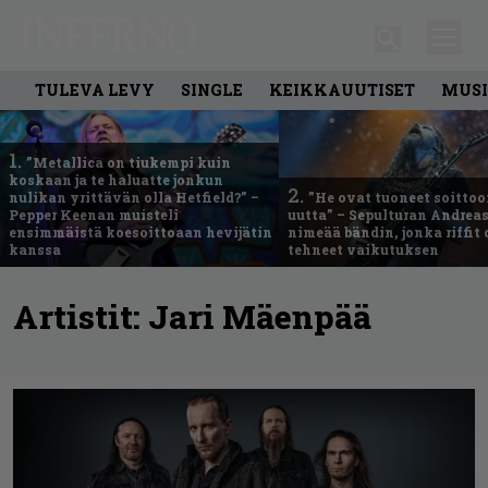
TULEVA LEVY
SINGLE
KEIKKAUUTISET
MUSI
1.
”Metallica on tiukempi kuin
koskaan ja te haluatte jonkun
2.
nulikan yrittävän olla Hetfield?” –
”He ovat tuoneet soittoo
Pepper Keenan muisteli
uutta” – Sepulturan Andreas
ensimmäistä koesoittoaan hevijätin
nimeää bändin, jonka riffit
kanssa
tehneet vaikutuksen
Artistit:
Jari Mäenpää