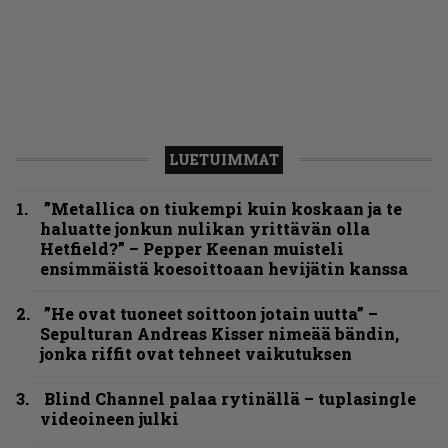
LUETUIMMAT
”Metallica on tiukempi kuin koskaan ja te
haluatte jonkun nulikan yrittävän olla
Hetfield?” – Pepper Keenan muisteli
ensimmäistä koesoittoaan hevijätin kanssa
”He ovat tuoneet soittoon jotain uutta” –
Sepulturan Andreas Kisser nimeää bändin,
jonka riffit ovat tehneet vaikutuksen
Blind Channel palaa rytinällä – tuplasingle
videoineen julki