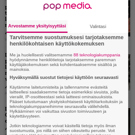
”Metallica ei ole koskaan
pelännyt kehittyä ja muuttua” –
tarkistelussa 30 vuotta täyttävä
levy, joka jakaa fanien
mielipiteet
Arvostamme yksityisyyttäsi
Valintasi
Tarvitsemme suostumuksesi tarjotaksemme
Vesa Siltanen
henkilökohtaisen käyttökokemuksen
Levyarvio: Coronerin
Me ja huolellisesti valitsemamme
88 teknologiakumppania
hyödynnämme henkilötietoja tarjotaksemme paremman
paluualbumi 32 vuotta edellisen
käyttäjäkokemuksen sekä kohdentaaksemme sisältöä ja
levytyksen jälkeen ei voi
mainoksia.
mitenkään täyttää odotuksia. Vai
Hyväksymällä suostut tietojesi käyttöön seuraavasti
voiko?
Käytämme laitetunnisteita ja tallennamme evästeitä
laitteellesi saadaksemme tietoja esimerkiksi sivuista, joilla
Aki Nuopponen
vierailit, IP-osoitteestasi sekä laitteesi ominaisuuksista.
Pääset tutustumaan yksityiskohtaisesti käyttötarkoituksiin ja
teknologiakumppaneihimme seuraavalla välilehdellä.
Levyarvio: Dirkschneider & The
Hylkääminen voi vaikuttaa sivuston toimivuuteen ja
Old Gang -albumista ei aina tiedä,
käytettävyyteen.
onko se tosissaan tehty vai ei
Jotkin teknologiamme voivat käsitellä tietoja myös ilman
suostumusta, jos niillä on siihen oikeutettu peruste. Voit