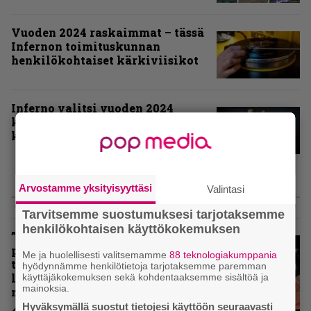
Vuoden 2024 raskaimmat – tässä
Infernon toimituskunnan
henkilökohtaiset kärkiviisikot
Inferno valitsi vuoden 2024
kovimmat albumit – tässä
kotimaisten kymmenen parasta
Arvostamme yksityisyyttäsi
Valintasi
ARVIOT
Tarvitsemme suostumuksesi tarjotaksemme
henkilökohtaisen käyttökokemuksen
”Metallica ei ole koskaan
pelännyt kehittyä ja muuttua” –
Me ja huolellisesti valitsemamme
88 teknologiakumppania
tarkistelussa 30 vuotta täyttävä
hyödynnämme henkilötietoja tarjotaksemme paremman
levy, joka jakaa fanien
käyttäjäkokemuksen sekä kohdentaaksemme sisältöä ja
mainoksia.
mielipiteet
Hyväksymällä suostut tietojesi käyttöön seuraavasti