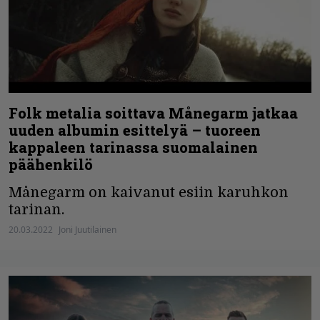
Folk metalia soittava Månegarm jatkaa
uuden albumin esittelyä – tuoreen
kappaleen tarinassa suomalainen
päähenkilö
Månegarm on kaivanut esiin karuhkon
tarinan.
20.03.2022
Joni Juutilainen