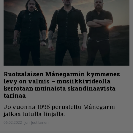
Ruotsalaisen Månegarmin kymmenes
levy on valmis – musiikkivideolla
kerrotaan muinaista skandinaavista
tarinaa
Jo vuonna 1995 perustettu Månegarm
jatkaa tutulla linjalla.
06.02.2022
Joni Juutilainen