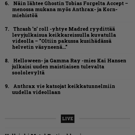
Näin lähtee Ghostin Tobias Forgelta Accept –
menossa mukana myös Anthrax- ja Korn-
miehistöä
Thrash ’n’ roll -yhtye Madred ryydittää
levyjulkaisua keikkareissulla kuvatulla
videolla – ”Oltiin pakussa kusihädässä
helvetin väsyneenä…”
Helloween- ja Gamma Ray -mies Kai Hansen
julkaisi uuden maistiaisen tulevalta
soololevyltä
Anthrax vie katsojat keikkatunnelmiin
uudella videollaan
LIVE