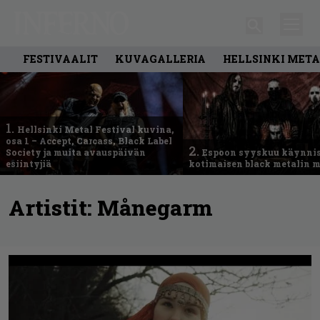
FESTIVAALIT
KUVAGALLERIA
HELLSINKI META
1.
Hellsinki Metal Festival kuvina,
osa 1 – Accept, Carcass, Black Label
2.
Society ja muita avauspäivän
Espoon syyskuu käynni
esiintyjiä
kotimaisen black metalin m
Artistit:
Månegarm