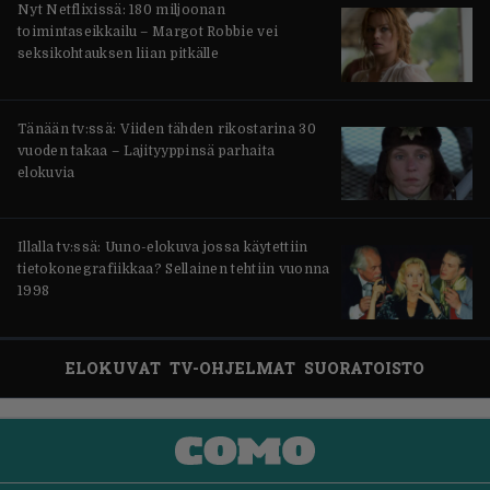
Nyt Netflixissä: 180 miljoonan
toimintaseikkailu – Margot Robbie vei
seksikohtauksen liian pitkälle
Tänään tv:ssä: Viiden tähden rikostarina 30
vuoden takaa – Lajityyppinsä parhaita
elokuvia
Illalla tv:ssä: Uuno-elokuva jossa käytettiin
tietokonegrafiikkaa? Sellainen tehtiin vuonna
1998
ELOKUVAT
TV-OHJELMAT
SUORATOISTO