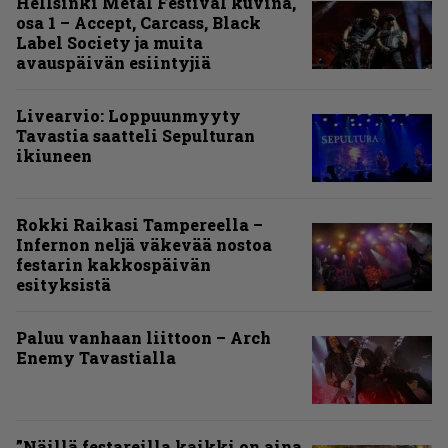
Hellsinki Metal Festival kuvina,
osa 1 – Accept, Carcass, Black
Label Society ja muita
avauspäivän esiintyjiä
Livearvio: Loppuunmyyty
Tavastia saatteli Sepulturan
ikiuneen
Rokki Raikasi Tampereella –
Infernon neljä väkevää nostoa
festarin kakkospäivän
esityksistä
Paluu vanhaan liittoon – Arch
Enemy Tavastialla
”Näillä festareilla kaikki on aina