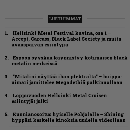
LUETUIMMAT
Hellsinki Metal Festival kuvina, osa 1 –
Accept, Carcass, Black Label Society ja muita
avauspäivän esiintyjiä
Espoon syyskuu käynnistyy kotimaisen black
metalin merkeissä
”Mitalini näyttää ihan plektralta” – huippu-
uimari jamittelee Megadethiä palkinnollaan
Loppuvuoden Hellsinki Metal Cruisen
esiintyjät julki
Kunnianosoitus hyiselle Pohjolalle – Shining
hyppäsi keskelle kinoksia uudella videollaan