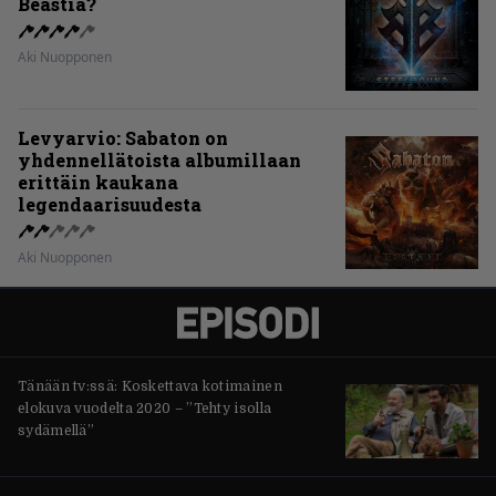
Beastia?
Aki Nuopponen
Levyarvio: Sabaton on
yhdennellätoista albumillaan
erittäin kaukana
legendaarisuudesta
Aki Nuopponen
Tänään tv:ssä: Koskettava kotimainen
elokuva vuodelta 2020 – ”Tehty isolla
sydämellä”