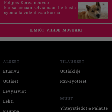
Pohjois-Korea neuvoo
kansalaisiaan selviämään helteistä
syömällä viilentävää koiraa
ILMIÖT
VIIHDE
MUSIIKKI
Footer
ALUEET
TILAUKSET
Etusivu
Uutiskirje
Uutiset
RSS-syötteet
Levyarviot
MUUT
Lehti
Yhteystiedot & Palaute
Kauppa