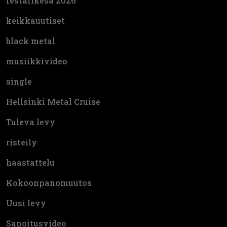
festarikesä 2026
keikkauutiset
black metal
musiikkivideo
single
Hellsinki Metal Cruise
Tuleva levy
risteily
haastattelu
Kokoonpanomuutos
Uusi levy
Sanoitusvideo