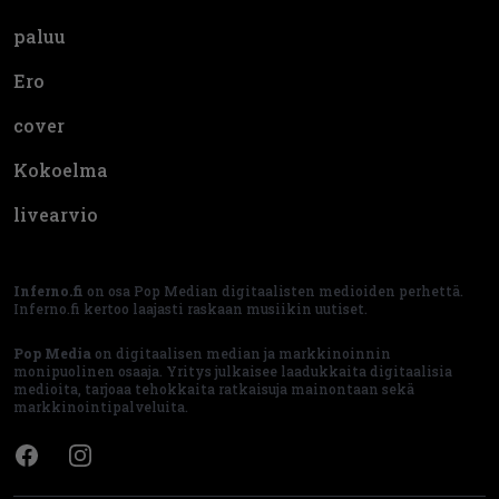
paluu
Ero
cover
Kokoelma
livearvio
Inferno.fi
on osa Pop Median digitaalisten medioiden perhettä.
Inferno.fi kertoo laajasti raskaan musiikin uutiset.
Pop Media
on digitaalisen median ja markkinoinnin
monipuolinen osaaja. Yritys julkaisee laadukkaita digitaalisia
medioita, tarjoaa tehokkaita ratkaisuja mainontaan sekä
markkinointipalveluita.
Facebook
Instagram