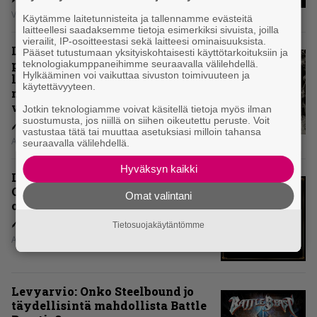
Vesa Siltanen
Käytämme laitetunnisteita ja tallennamme evästeitä
laitteellesi saadaksemme tietoja esimerkiksi sivuista, joilla
vierailit, IP-osoitteestasi sekä laitteesi ominaisuuksista.
Levyarvio: Coronerin
Pääset tutustumaan yksityiskohtaisesti käyttötarkoituksiin ja
paluualbumi 32 vuotta edellisen
teknologiakumppaneihimme seuraavalla välilehdellä.
Hylkääminen voi vaikuttaa sivuston toimivuuteen ja
levytyksen jälkeen ei voi
käytettävyyteen.
mitenkään täyttää odotuksia. Vai
voiko?
Jotkin teknologiamme voivat käsitellä tietoja myös ilman
suostumusta, jos niillä on siihen oikeutettu peruste. Voit
vastustaa tätä tai muuttaa asetuksiasi milloin tahansa
Aki Nuopponen
seuraavalla välilehdellä.
Hyväksyn kaikki
Levyarvio: Dirkschneider & The
Old Gang -albumista ei aina tiedä,
Omat valintani
onko se tosissaan tehty vai ei
Tietosuojakäytäntömme
Aki Nuopponen
Levyarvio: Onko Steelbound jo
täydellisintä mahdollista Battle