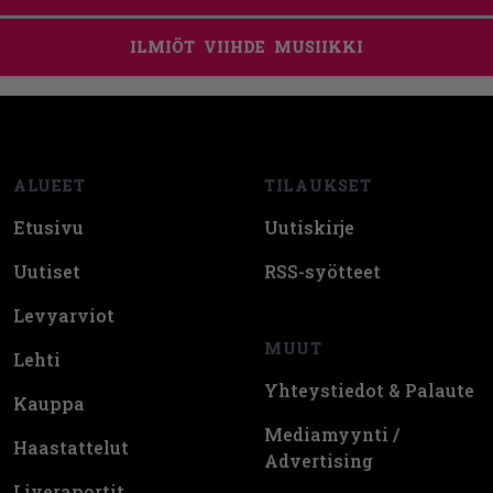
ILMIÖT
VIIHDE
MUSIIKKI
Footer
ALUEET
TILAUKSET
Etusivu
Uutiskirje
Uutiset
RSS-syötteet
Levyarviot
MUUT
Lehti
Yhteystiedot & Palaute
Kauppa
Mediamyynti /
Haastattelut
Advertising
Liveraportit