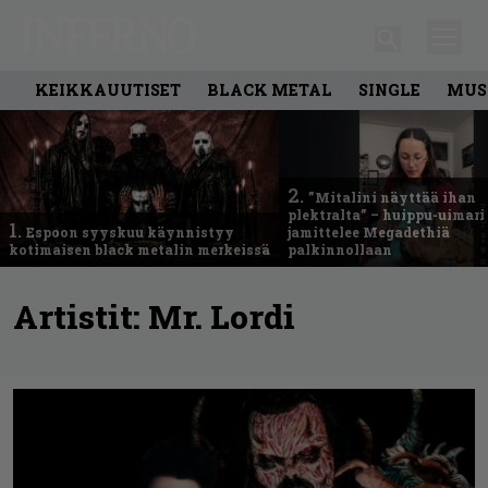
KEIKKAUUTISET
BLACK METAL
SINGLE
MUS
2.
”Mitalini näyttää ihan
plektralta” – huippu-uimari
1.
Espoon syyskuu käynnistyy
jamittelee Megadethiä
kotimaisen black metalin merkeissä
palkinnollaan
Artistit:
Mr. Lordi