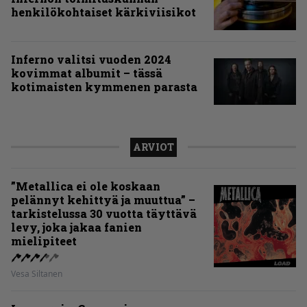
henkilökohtaiset kärkiviisikot
Inferno valitsi vuoden 2024
kovimmat albumit – tässä
kotimaisten kymmenen parasta
ARVIOT
”Metallica ei ole koskaan
pelännyt kehittyä ja muuttua” –
tarkistelussa 30 vuotta täyttävä
levy, joka jakaa fanien
mielipiteet
Vesa Siltanen