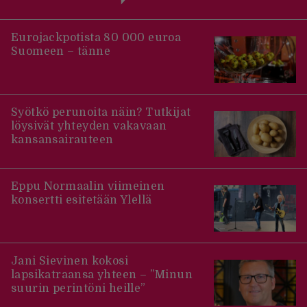
Eurojackpotista 80 000 euroa
Suomeen – tänne
Syötkö perunoita näin? Tutkijat
löysivät yhteyden vakavaan
kansansairauteen
Eppu Normaalin viimeinen
konsertti esitetään Ylellä
Jani Sievinen kokosi
lapsikatraansa yhteen – ”Minun
suurin perintöni heille”