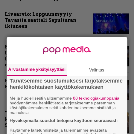
Livearvio: Loppuunmyyty
Tavastia saatteli Sepulturan
ikiuneen
Rokki Raikasi Tampereella –
Infernon neljä väkevää nostoa
festarin kakkospäivän
esityksistä
Arvostamme yksityisyyttäsi
Valintasi
Paluu vanhaan liittoon – Arch
Tarvitsemme suostumuksesi tarjotaksemme
Enemy Tavastialla
henkilökohtaisen käyttökokemuksen
Me ja huolellisesti valitsemamme
88 teknologiakumppania
hyödynnämme henkilötietoja tarjotaksemme paremman
käyttäjäkokemuksen sekä kohdentaaksemme sisältöä ja
”Näillä festareilla kaikki on aina
mainoksia.
kohdallaan” – raportti John
Hyväksymällä suostut tietojesi käyttöön seuraavasti
Smith Rock Festivalista
Käytämme laitetunnisteita ja tallennamme evästeitä