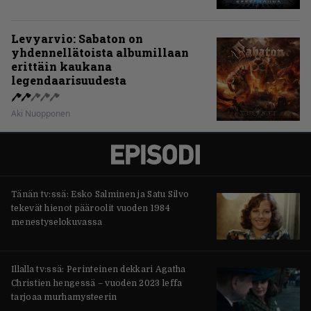
Levyarvio: Sabaton on
yhdennellätoista albumillaan
erittäin kaukana
legendaarisuudesta
Aki Nuopponen
Tänän tv:ssä: Esko Salminen ja Satu Silvo
tekevät hienot pääroolit vuoden 1984
menestyselokuvassa
Illalla tv:ssä: Perinteinen dekkari Agatha
Christien hengessä – vuoden 2023 leffa
tarjoaa murhamysteerin