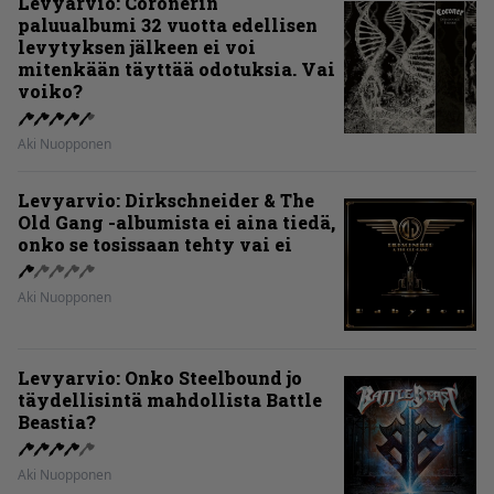
Levyarvio: Coronerin
paluualbumi 32 vuotta edellisen
levytyksen jälkeen ei voi
mitenkään täyttää odotuksia. Vai
voiko?
Aki Nuopponen
Levyarvio: Dirkschneider & The
Old Gang -albumista ei aina tiedä,
onko se tosissaan tehty vai ei
Aki Nuopponen
Levyarvio: Onko Steelbound jo
täydellisintä mahdollista Battle
Beastia?
Aki Nuopponen