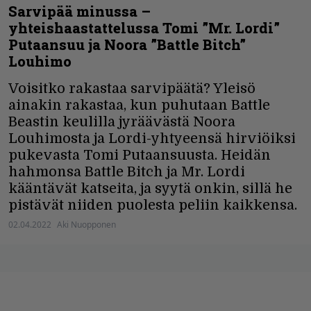
Sarvipää minussa –
yhteishaastattelussa Tomi ”Mr. Lordi”
Putaansuu ja Noora ”Battle Bitch”
Louhimo
Voisitko rakastaa sarvipäätä? Yleisö
ainakin rakastaa, kun puhutaan Battle
Beastin keulilla jyräävästä Noora
Louhimosta ja Lordi-yhtyeensä hirviöiksi
pukevasta Tomi Putaansuusta. Heidän
hahmonsa Battle Bitch ja Mr. Lordi
kääntävät katseita, ja syytä onkin, sillä he
pistävät niiden puolesta peliin kaikkensa.
02.04.2022
Aki Nuopponen