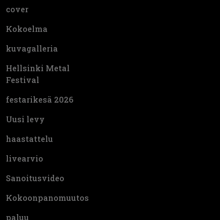
cover
Kokoelma
kuvagalleria
Hellsinki Metal
Festival
festarikesä 2026
Uusi levy
haastattelu
livearvio
Sanoitusvideo
Kokoonpanomuutos
paluu