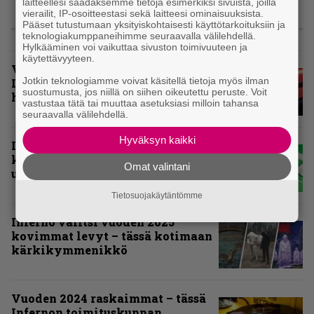
laitteellesi saadaksemme tietoja esimerkiksi sivuista, joilla
vierailit, IP-osoitteestasi sekä laitteesi ominaisuuksista.
Pääset tutustumaan yksityiskohtaisesti käyttötarkoituksiin ja
KOLUMNIT
teknologiakumppaneihimme seuraavalla välilehdellä.
Hylkääminen voi vaikuttaa sivuston toimivuuteen ja
käytettävyyteen.
Vuoden 2025 raskaimmat –
Jotkin teknologiamme voivat käsitellä tietoja myös ilman
Infernon toimituskunnan
suostumusta, jos niillä on siihen oikeutettu peruste. Voit
henkilökohtaiset suosikit
vastustaa tätä tai muuttaa asetuksiasi milloin tahansa
seuraavalla välilehdellä.
Hyväksyn kaikki
Inferno valikoi vuoden 2025
kovimmat levyt – tässä
Omat valintani
ulkomaisten kärkikymmenikkö
Tietosuojakäytäntömme
Inferno valitsi vuoden 2025
kovimmat levyt – tässä kotimaan
kärkikymmenikkö
Vuoden 2024 raskaimmat – tässä
Infernon toimituskunnan