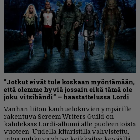
”Jotkut eivät tule koskaan myöntämään,
että olemme hyviä jossain eikä tämä ole
joku vitsibändi” – haastattelussa Lordi
Vanhan liiton kauhuelokuvien ympärille
rakentuva Screem Writers Guild on
kahdeksas Lordi-albumi alle puoleentoista
vuoteen. Uudella kitaristilla vahvistettu,
intoa puhkuva yhtye keikkailee keväällä