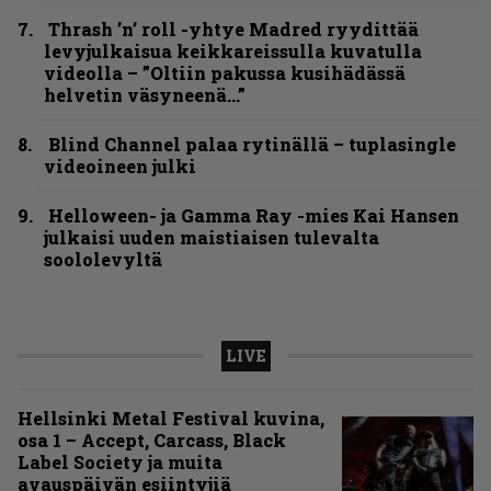
Thrash ’n’ roll -yhtye Madred ryydittää
levyjulkaisua keikkareissulla kuvatulla
videolla – ”Oltiin pakussa kusihädässä
helvetin väsyneenä…”
Blind Channel palaa rytinällä – tuplasingle
videoineen julki
Helloween- ja Gamma Ray -mies Kai Hansen
julkaisi uuden maistiaisen tulevalta
soololevyltä
LIVE
Hellsinki Metal Festival kuvina,
osa 1 – Accept, Carcass, Black
Label Society ja muita
avauspäivän esiintyjiä