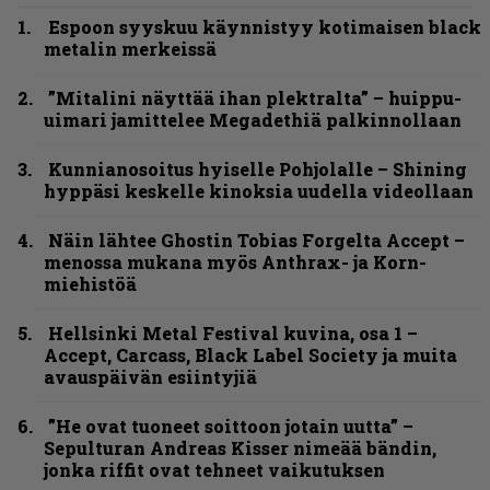
Espoon syyskuu käynnistyy kotimaisen black
metalin merkeissä
”Mitalini näyttää ihan plektralta” – huippu-
uimari jamittelee Megadethiä palkinnollaan
Kunnianosoitus hyiselle Pohjolalle – Shining
hyppäsi keskelle kinoksia uudella videollaan
Näin lähtee Ghostin Tobias Forgelta Accept –
menossa mukana myös Anthrax- ja Korn-
miehistöä
Hellsinki Metal Festival kuvina, osa 1 –
Accept, Carcass, Black Label Society ja muita
avauspäivän esiintyjiä
”He ovat tuoneet soittoon jotain uutta” –
Sepulturan Andreas Kisser nimeää bändin,
jonka riffit ovat tehneet vaikutuksen