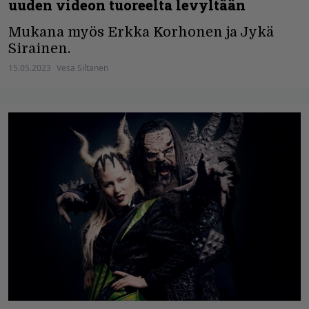
uuden videon tuoreelta levyltään
Mukana myös Erkka Korhonen ja Jykä
Sirainen.
15.05.2023
Vesa Siltanen