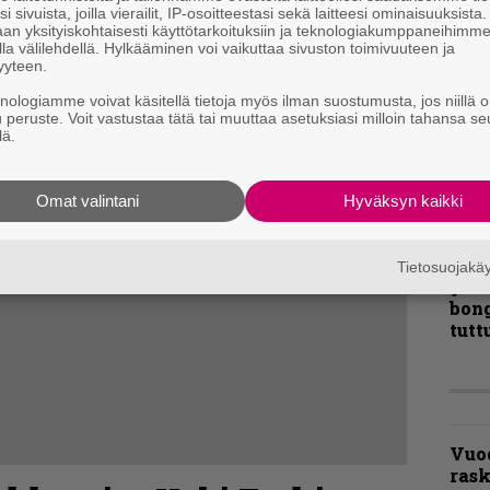
i sivuista, joilla vierailit, IP-osoitteestasi sekä laitteesi ominaisuuksista
Ene
an yksityiskohtaisesti käyttötarkoituksiin ja teknologiakumppaneihimm
la välilehdellä. Hylkääminen voi vaikuttaa sivuston toimivuuteen ja
yyteen.
”Näi
knologiamme voivat käsitellä tietoja myös ilman suostumusta, jos niillä o
kaik
u peruste. Voit vastustaa tätä tai muuttaa asetuksiasi milloin tahansa se
lä.
kohd
rapo
Rock
Omat valintani
Hyväksyn kaikki
Joh
Fest
Tietosuojak
ylei
bong
tutt
Vuo
ras