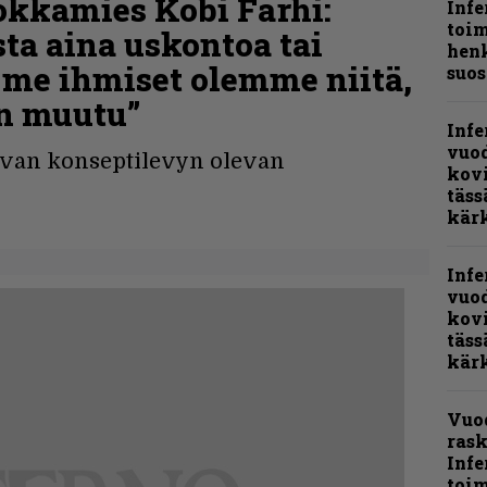
kkamies Kobi Farhi:
Infe
toi
a aina uskontoa tai
henk
a me ihmiset olemme niitä,
suos
an muutu”
Infe
vuo
evan konseptilevyn olevan
kov
täss
kär
Infe
vuo
kov
täss
kär
Vuo
rask
Infe
toi