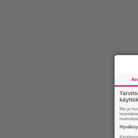
Ar
Tarvit
käytt
Me ja huo
tarjotak
mainoksi
Hyväksym
Käytämme 