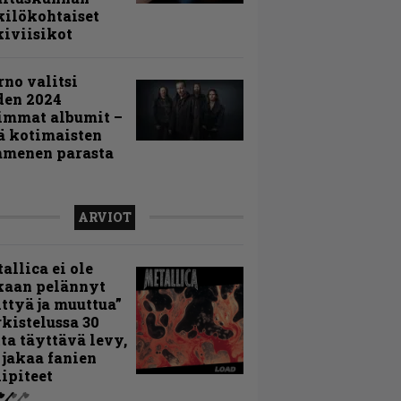
ilökohtaiset
iviisikot
rno valitsi
den 2024
immat albumit –
ä kotimaisten
menen parasta
ARVIOT
allica ei ole
kaan pelännyt
ttyä ja muuttua”
rkistelussa 30
ta täyttävä levy,
 jakaa fanien
ipiteet