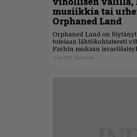
vihollisen välillä
musiikkia tai urhe
Orphaned Land
Orphaned Land on löytänyt m
toisiaan lähtökohtaisesti v
Farhin mukaan israelilaisyh
03.06.2018
Tapio Ahola