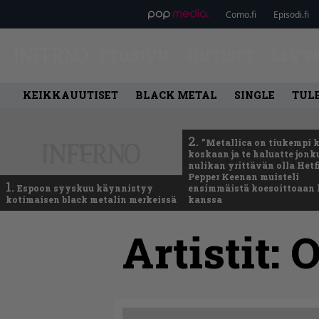
Como.fi
Episodi.fi
ETUSIVU
UUTISET
LEVY
KEIKKAUUTISET
BLACK METAL
SINGLE
TUL
2.
”Metallica on tiukempi 
koskaan ja te haluatte jonk
nulikan yrittävän olla Hetfi
Pepper Keenan muisteli
1.
Espoon syyskuu käynnistyy
ensimmäistä koesoittoaan 
kotimaisen black metalin merkeissä
kanssa
Artistit:
O