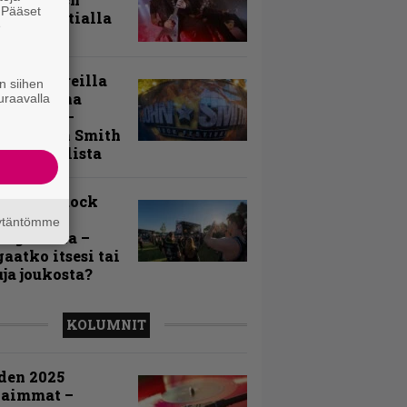
. Pääset
my Tavastialla
e
llä festareilla
n siihen
ki on aina
uraavalla
allaan” –
rtti John Smith
 Festivalista
n Smith Rock
ivalin
äytäntömme
sögalleria –
aatko itsesi tai
uja joukosta?
KOLUMNIT
den 2025
kaimmat –