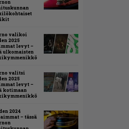
rnon
mituskunnan
ilökohtaiset
ikit
rno valikoi
den 2025
immat levyt –
ä ulkomaisten
kikymmenikkö
rno valitsi
den 2025
immat levyt –
ä kotimaan
kikymmenikkö
den 2024
aimmat – tässä
rnon
mituskunnan