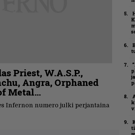
K
m
s
B
t
”
as Priest, W.A.S.P.,
p
j
nchu, Angra, Orphaned
p
of Metal…
A
k
 Infernon numero julki perjantaina
v
t
m