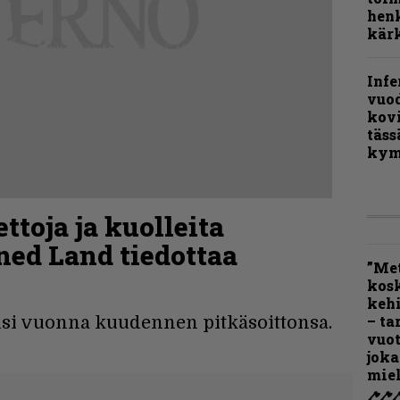
henk
kärk
Infe
vuo
kov
täss
kym
ttoja ja kuolleita
ned Land tiedottaa
”Met
kos
kehi
– ta
ensi vuonna kuudennen pitkäsoittonsa.
vuot
joka
miel