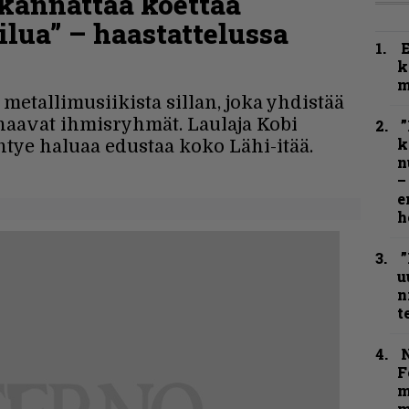
, kannattaa koettaa
ilua” – haastattelussa
k
m
etallimusiikista sillan, joka yhdistää
ihaavat ihmisryhmät. Laulaja Kobi
”
k
tye haluaa edustaa koko Lähi-itää.
n
–
e
h
”
u
n
t
N
F
m
m