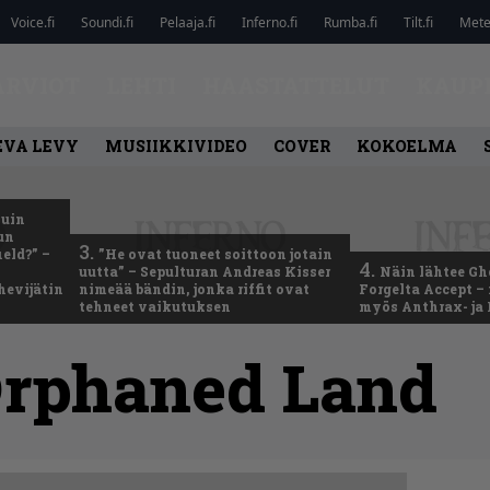
Voice.fi
Soundi.fi
Pelaaja.fi
Inferno.fi
Rumba.fi
Tilt.fi
Metel
ARVIOT
LEHTI
HAASTATTELUT
KAUP
EVA LEVY
MUSIIKKIVIDEO
COVER
KOKOELMA
kuin
un
3.
eld?” –
”He ovat tuoneet soittoon jotain
4.
uutta” – Sepulturan Andreas Kisser
Näin lähtee Gh
hevijätin
nimeää bändin, jonka riffit ovat
Forgelta Accept 
tehneet vaikutuksen
myös Anthrax- ja
rphaned Land