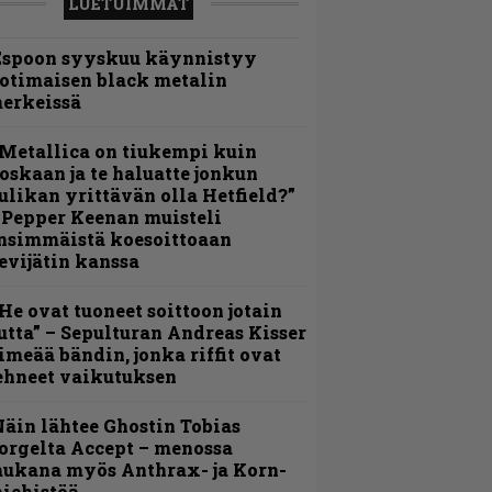
LUETUIMMAT
Espoon syyskuu käynnistyy
otimaisen black metalin
erkeissä
Metallica on tiukempi kuin
oskaan ja te haluatte jonkun
ulikan yrittävän olla Hetfield?”
 Pepper Keenan muisteli
nsimmäistä koesoittoaan
evijätin kanssa
He ovat tuoneet soittoon jotain
utta” – Sepulturan Andreas Kisser
imeää bändin, jonka riffit ovat
ehneet vaikutuksen
äin lähtee Ghostin Tobias
orgelta Accept – menossa
ukana myös Anthrax- ja Korn-
iehistöä