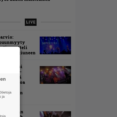
LIVE
arvio:
puunmyyty
stia saatteli
lturan ikiuneen
ki Raikasi
ereella –
rnon neljä
sen
evää nostoa
arin
kospäivän
tietoja
 ja
yksistä
uu vanhaan
toja
toon – Arch