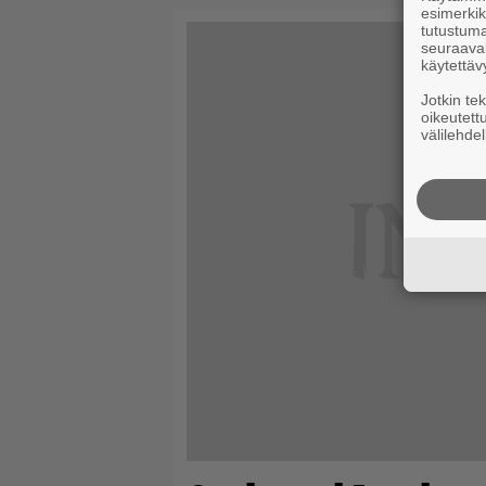
esimerkiks
tutustuma
seuraaval
käytettäv
Jotkin te
oikeutett
välilehdel