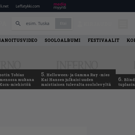
i.net
Leffatykki.com
PA
Etsi
KIRJAUDU
SANOITUSVIDEO
SOOLOALBUMI
FESTIVAALIT
KO
5.
ostin Tobias
Helloween- ja Gamma Ray -mies
6.
– menossa mukana
Kai Hansen julkaisi uuden
Blind
 Korn-miehistöä
maistiaisen tulevalta soololevyltä
tuplasin