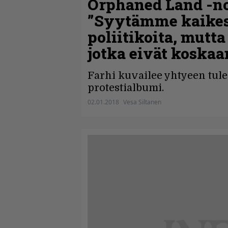
Orphaned Land -no
”Syytämme kaikest
poliitikoita, mutt
jotka eivät koska
Farhi kuvailee yhtyeen tul
protestialbumi.
02.01.2018
Vesa Siltanen