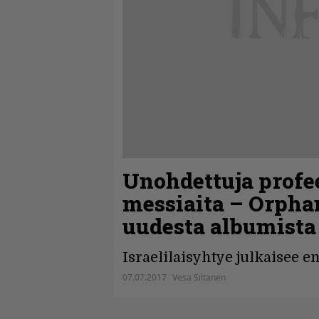
Unohdettuja profee
messiaita – Orpha
uudesta albumista
Israelilaisyhtye julkaisee 
07.07.2017
Vesa Siltanen