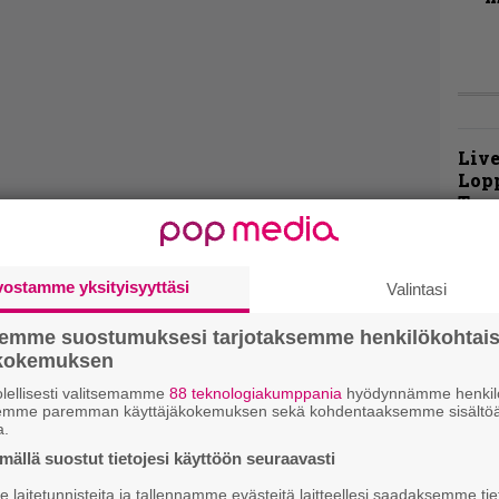
Live
Lop
Tava
Sepu
Rok
vostamme yksityisyyttäsi
Valintasi
Tamp
Infe
semme suostumuksesi tarjotaksemme henkilökohtai
väk
ökokemuksen
fest
kak
lellisesti valitsemamme
88 teknologiakumppania
hyödynnämme henkilö
semme paremman käyttäjäkokemuksen sekä kohdentaaksemme sisältöä
esit
a.
ällä suostut tietojesi käyttöön seuraavasti
Pal
laitetunnisteita ja tallennamme evästeitä laitteellesi saadaksemme tie
liit