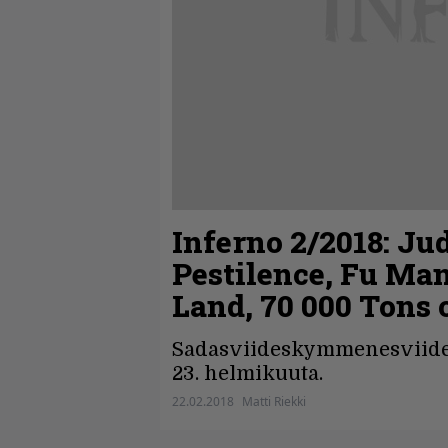
Inferno 2/2018: Jud
Pestilence, Fu Ma
Land, 70 000 Tons 
Sadasviideskymmenesviides
23. helmikuuta.
22.02.2018
Matti Riekki