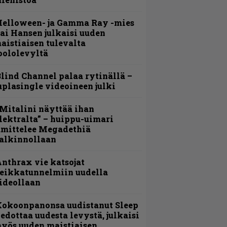
Helloween- ja Gamma Ray -mies
ai Hansen julkaisi uuden
aistiaisen tulevalta
oololevyltä
lind Channel palaa rytinällä –
uplasingle videoineen julki
Mitalini näyttää ihan
lektralta” – huippu-uimari
amittelee Megadethiä
alkinnollaan
nthrax vie katsojat
eikkatunnelmiin uudella
ideollaan
Kokoonpanonsa uudistanut Sleep
iedottaa uudesta levystä, julkaisi
yös uuden maistiaisen