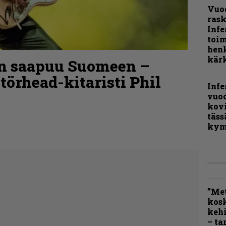
Vuo
rask
Infe
toi
henk
kärk
n saapuu Suomeen –
örhead-kitaristi Phil
Infe
vuo
kov
täss
kym
”Met
kos
kehi
– ta