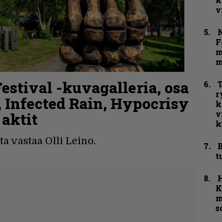
v
N
F
m
m
stival -kuvagalleria, osa
T
r
, Infected Rain, Hypocrisy
k
v
 aktit
k
a vastaa Olli Leino.
B
t
K
m
s