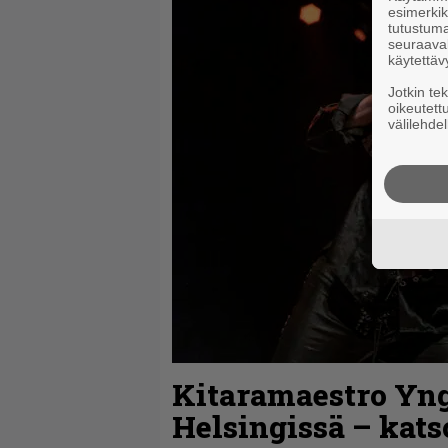
esimerkiks
tutustuma
seuraaval
käytettäv
Jotkin te
oikeutett
välilehdel
Kitaramaestro Yn
Helsingissä – kats