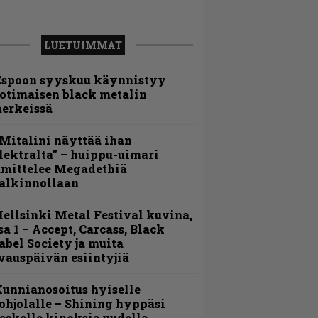
LUETUIMMAT
Espoon syyskuu käynnistyy
otimaisen black metalin
erkeissä
Mitalini näyttää ihan
lektralta” – huippu-uimari
amittelee Megadethiä
alkinnollaan
ellsinki Metal Festival kuvina,
sa 1 – Accept, Carcass, Black
abel Society ja muita
vauspäivän esiintyjiä
unnianosoitus hyiselle
ohjolalle – Shining hyppäsi
eskelle kinoksia uudella