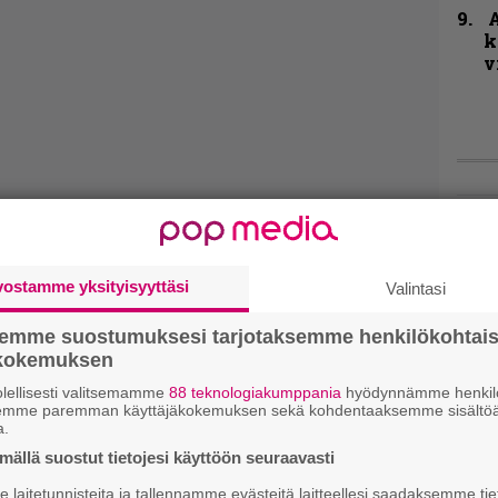
A
k
v
Hell
Fest
1 – 
vostamme yksityisyyttäsi
Valintasi
Blac
ja m
esii
semme suostumuksesi tarjotaksemme henkilökohtai
ökokemuksen
Live
lellisesti valitsemamme
88 teknologiakumppania
hyödynnämme henkilö
semme paremman käyttäjäkokemuksen sekä kohdentaaksemme sisältöä
Lop
a.
Tava
ällä suostut tietojesi käyttöön seuraavasti
Sepu
laitetunnisteita ja tallennamme evästeitä laitteellesi saadaksemme tie