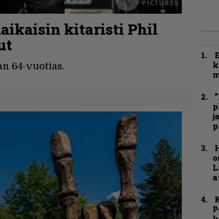
ikaisin kitaristi Phil
ut
k
an 64-vuotias.
m
”
p
j
p
H
o
L
a
K
P
k