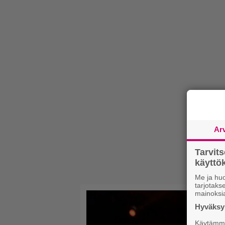
Ar
Tarvit
käytt
Me ja huo
tarjotak
mainoksi
Hyväksym
Käytämme 