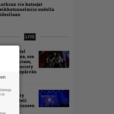
nthrax vie katsojat
eikkatunnelmiin uudella
ideollaan
LIVE
sinki Metal
ival kuvina, osa
Accept, Carcass,
k Label Society
uita avauspäivän
ntyjiä
sen
arvio:
tietoja
 ja
puunmyyty
stia saatteli
lturan ikiuneen
toja