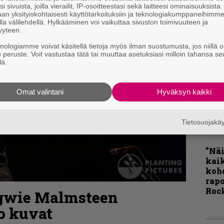
i sivuista, joilla vierailit, IP-osoitteestasi sekä laitteesi ominaisuuksista
Rok
an yksityiskohtaisesti käyttötarkoituksiin ja teknologiakumppaneihimm
Tamp
la välilehdellä. Hylkääminen voi vaikuttaa sivuston toimivuuteen ja
Infe
yyteen.
väk
knologiamme voivat käsitellä tietoja myös ilman suostumusta, jos niillä o
fest
u peruste. Voit vastustaa tätä tai muuttaa asetuksiasi milloin tahansa se
kak
lä.
esit
Omat valintani
Hyväksyn kaikki
Pal
liit
Ene
Tietosuojak
”Näi
kaik
kohd
rapo
Rock
gwie Malmsteen
o kuvat