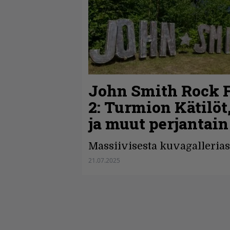
John Smith Rock Fe
2: Turmion Kätilöt
ja muut perjantain
Massiivisesta kuvagalleriast
21.07.2025