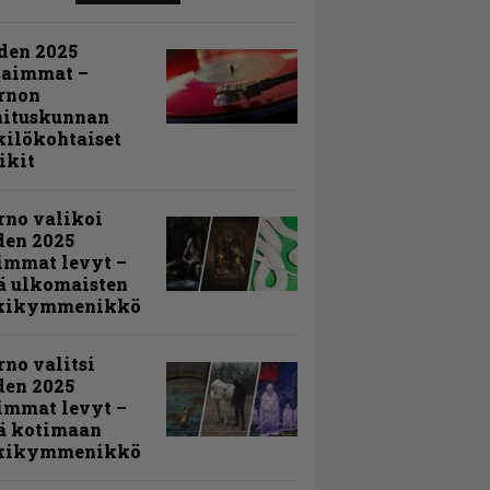
den 2025
kaimmat –
rnon
mituskunnan
ilökohtaiset
ikit
rno valikoi
den 2025
immat levyt –
ä ulkomaisten
kikymmenikkö
rno valitsi
den 2025
immat levyt –
ä kotimaan
kikymmenikkö