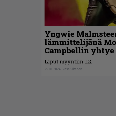
Yngwie Malmstee
lämmittelijänä Mot
Campbellin yhtye
Liput myyntiin 1.2.
29.01.2024
Vesa Siltanen