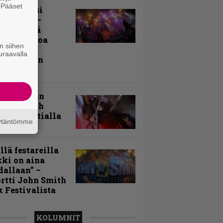
. Pääset
ki Raikasi
e
ereella –
rnon neljä
evää nostoa
n siihen
arin
uraavalla
kospäivän
yksistä
uu vanhaan
toon – Arch
my Tavastialla
äytäntömme
llä festareilla
ki on aina
allaan” –
rtti John Smith
 Festivalista
KOLUMNIT