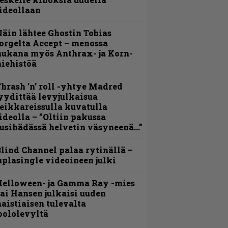
ideollaan
äin lähtee Ghostin Tobias
orgelta Accept – menossa
ukana myös Anthrax- ja Korn-
iehistöä
hrash ’n’ roll -yhtye Madred
yydittää levyjulkaisua
eikkareissulla kuvatulla
ideolla – ”Oltiin pakussa
usihädässä helvetin väsyneenä…”
lind Channel palaa rytinällä –
uplasingle videoineen julki
Helloween- ja Gamma Ray -mies
ai Hansen julkaisi uuden
aistiaisen tulevalta
oololevyltä