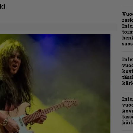
ki
Vuo
ras
Infe
toi
henk
suos
Infe
vuo
kov
täss
kär
Infe
vuo
kov
täss
kär