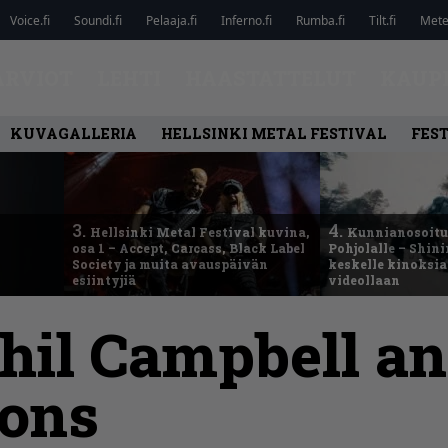
Voice.fi
Soundi.fi
Pelaaja.fi
Inferno.fi
Rumba.fi
Tilt.fi
Metel
ARVIOT
LEHTI
HAASTATTELUT
KAUP
KUVAGALLERIA
HELLSINKI METAL FESTIVAL
FEST
3.
4.
Hellsinki Metal Festival kuvina,
Kunnianosoitus
osa 1 – Accept, Carcass, Black Label
Pohjolalle – Shin
Society ja muita avauspäivän
keskelle kinoksia
esiintyjiä
videollaan
hil Campbell an
Sons