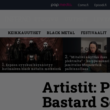
Como.fi
Episodi.fi
ETUSIVU
UUTISET
LEVY
KEIKKAUUTISET
BLACK METAL
FESTIVAALIT
2.
”Mitalini näyttää ihan
plektralta” – huippu-uimari
1.
Espoon syyskuu käynnistyy
jamittelee Megadethiä
kotimaisen black metalin merkeissä
palkinnollaan
Artistit:
P
Bastard 