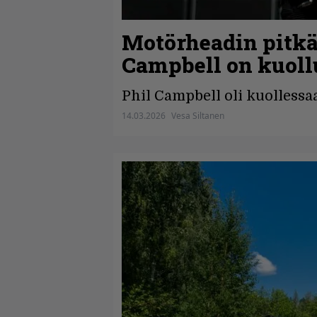
Motörheadin pitkäa
Campbell on kuoll
Phil Campbell oli kuollessa
14.03.2026
Vesa Siltanen