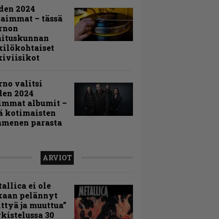
den 2024
aimmat – tässä
rnon
mituskunnan
ilökohtaiset
iviisikot
rno valitsi
den 2024
immat albumit –
ä kotimaisten
menen parasta
ARVIOT
allica ei ole
kaan pelännyt
ttyä ja muuttua”
rkistelussa 30