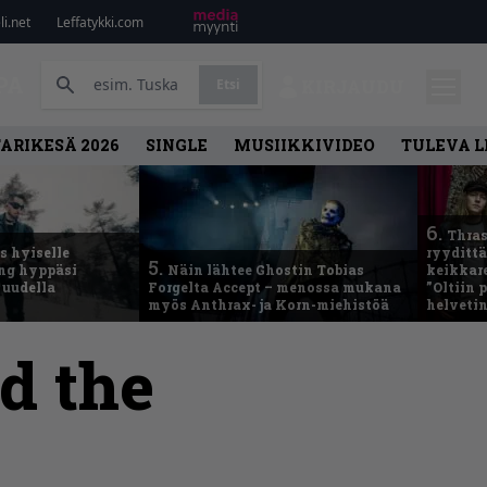
i.net
Leffatykki.com
PA
Etsi
KIRJAUDU
ARIKESÄ 2026
SINGLE
MUSIIKKIVIDEO
TULEVA 
6.
Thras
 hyiselle
ryydittä
5.
ing hyppäsi
Näin lähtee Ghostin Tobias
keikkare
 uudella
Forgelta Accept – menossa mukana
”Oltiin
myös Anthrax- ja Korn-miehistöä
helveti
d the