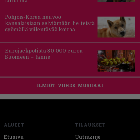
laiturilla
Pohjois-Korea neuvoo
kansalaisiaan selviämään helteistä
syömällä viilentävää koiraa
Eurojackpotista 80 000 euroa
Suomeen – tänne
ILMIÖT
VIIHDE
MUSIIKKI
Footer
ALUEET
TILAUKSET
Etusivu
Uutiskirje