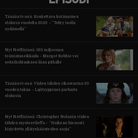
Tänään tv:ssä: Koskettava kotimainen
elokuva vuodelta 2020 – ”Tehty isolla
sydämellä”
Nyt Netflixissä: 180 miljoonan
toimintaseikkailu – Margot Robbie vei
seksikohtauksen liian pitkälle
Tänään tv:ssä: Viiden tähden rikostarina 30
vuoden takaa – Lajityyppinsä parhaita
elokuvia
Nyt Netflixissä: Christopher Nolanin viiden
tähden mysteerileffa – ”Huikean hienosti
kirjoitettu yllätyskäänteiden sarja”