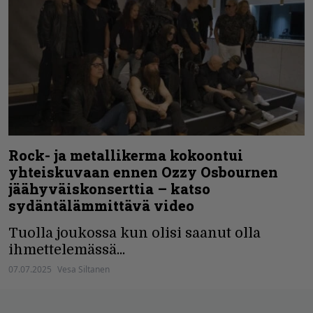
Rock- ja metallikerma kokoontui
yhteiskuvaan ennen Ozzy Osbournen
jäähyväiskonserttia – katso
sydäntälämmittävä video
Tuolla joukossa kun olisi saanut olla
ihmettelemässä...
07.07.2025
Vesa Siltanen