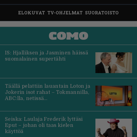
ELOKUVAT
TV-OHJELMAT
SUORATOISTO
IS: Hjalliksen ja Jasminen häissä
suomalainen supertähti
Täällä pelattiin lauantain Loton ja
Jokerin isot rahat – Tokmannilla,
ABC:lla, netissä…
Seiska: Laulaja Frederik lyttäsi
Eput – johan oli taas kielen
käyttöä