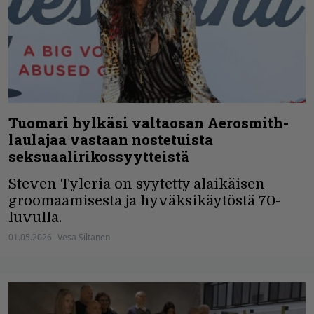
Tuomari hylkäsi valtaosan Aerosmith-
laulajaa vastaan nostetuista
seksuaalirikossyytteistä
Steven Tyleria on syytetty alaikäisen
groomaamisesta ja hyväksikäytöstä 70-
luvulla.
01.05.2026
Vesa Siltanen