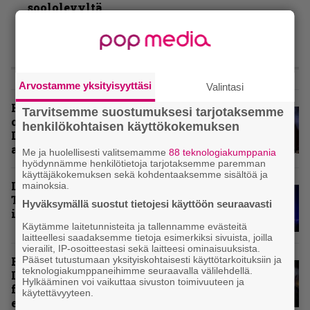
soololevyltä
LIVE
Arvostamme yksityisyyttäsi
Valintasi
Hellsinki Metal Festival kuvina,
Tarvitsemme suostumuksesi tarjotaksemme
osa 1 – Accept, Carcass, Black
henkilökohtaisen käyttökokemuksen
Label Society ja muita
avauspäivän esiintyjiä
Me ja huolellisesti valitsemamme
88 teknologiakumppania
hyödynnämme henkilötietoja tarjotaksemme paremman
käyttäjäkokemuksen sekä kohdentaaksemme sisältöä ja
Livearvio: Loppuunmyyty
mainoksia.
Tavastia saatteli Sepulturan
Hyväksymällä suostut tietojesi käyttöön seuraavasti
ikiuneen
Käytämme laitetunnisteita ja tallennamme evästeitä
laitteellesi saadaksemme tietoja esimerkiksi sivuista, joilla
vierailit, IP-osoitteestasi sekä laitteesi ominaisuuksista.
Pääset tutustumaan yksityiskohtaisesti käyttötarkoituksiin ja
Rokki Raikasi Tampereella –
teknologiakumppaneihimme seuraavalla välilehdellä.
Infernon neljä väkevää nostoa
Hylkääminen voi vaikuttaa sivuston toimivuuteen ja
festarin kakkospäivän
käytettävyyteen.
esityksistä