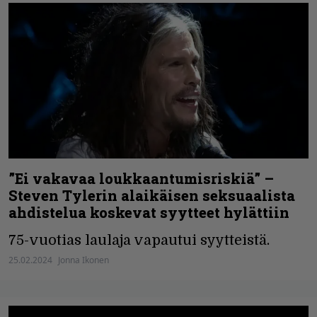
”Ei vakavaa loukkaantumisriskiä” –
Steven Tylerin alaikäisen seksuaalista
ahdistelua koskevat syytteet hylättiin
75-vuotias laulaja vapautui syytteistä.
25.02.2024
Jonna Ikonen