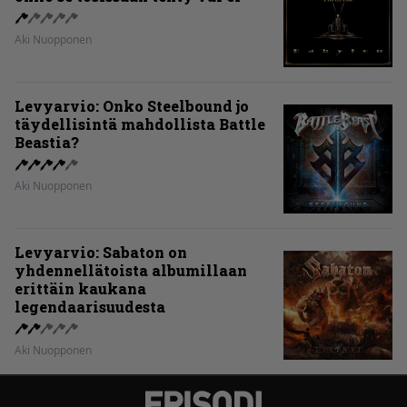
Aki Nuopponen
Levyarvio: Onko Steelbound jo
täydellisintä mahdollista Battle
Beastia?
Aki Nuopponen
Levyarvio: Sabaton on
yhdennellätoista albumillaan
erittäin kaukana
legendaarisuudesta
Aki Nuopponen