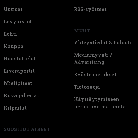
Uutiset
RSS-syötteet
Levyarviot
MUUT
Lehti
Yhteystiedot & Palaute
Kauppa
Mediamyynti /
Haastattelut
Advertising
Liveraportit
Evästeasetukset
Mielipiteet
Tietosuoja
Kuvagalleriat
Käyttäytymiseen
perustuva mainonta
Kilpailut
SUOSITUT AIHEET