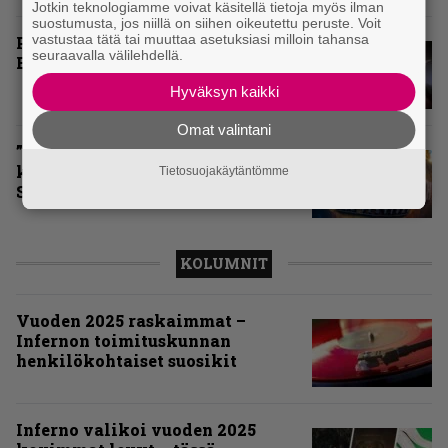
Jotkin teknologiamme voivat käsitellä tietoja myös ilman
suostumusta, jos niillä on siihen oikeutettu peruste. Voit
vastustaa tätä tai muuttaa asetuksiasi milloin tahansa
Paluu vanhaan liittoon – Arch
seuraavalla välilehdellä.
Enemy Tavastialla
Hyväksyn kaikki
Omat valintani
”Näillä festareilla kaikki on aina
kohdallaan” – raportti John
Tietosuojakäytäntömme
Smith Rock Festivalista
KOLUMNIT
Vuoden 2025 raskaimmat –
Infernon toimituskunnan
henkilökohtaiset suosikit
Inferno valikoi vuoden 2025