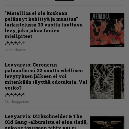
”Metallica ei ole koskaan
pelännyt kehittyä ja muuttua” –
tarkistelussa 30 vuotta täyttävä
levy, joka jakaa fanien
mielipiteet
Vesa Siltanen
Levyarvio: Coronerin
paluualbumi 32 vuotta edellisen
levytyksen jälkeen ei voi
mitenkään täyttää odotuksia. Vai
voiko?
Aki Nuopponen
Levyarvio: Dirkschneider & The
Old Gang -albumista ei aina tiedä,
onko se tosissaan tehty vai ei