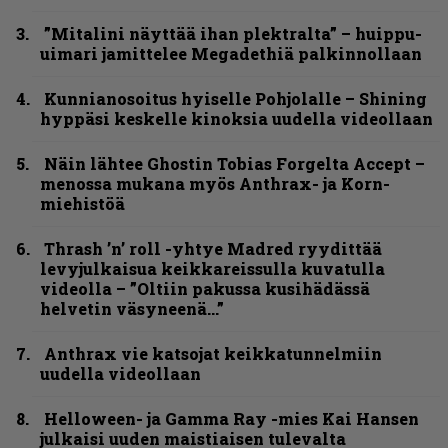
”Mitalini näyttää ihan plektralta” – huippu-
uimari jamittelee Megadethiä palkinnollaan
Kunnianosoitus hyiselle Pohjolalle – Shining
hyppäsi keskelle kinoksia uudella videollaan
Näin lähtee Ghostin Tobias Forgelta Accept –
menossa mukana myös Anthrax- ja Korn-
miehistöä
Thrash ’n’ roll -yhtye Madred ryydittää
levyjulkaisua keikkareissulla kuvatulla
videolla – ”Oltiin pakussa kusihädässä
helvetin väsyneenä…”
Anthrax vie katsojat keikkatunnelmiin
uudella videollaan
Helloween- ja Gamma Ray -mies Kai Hansen
julkaisi uuden maistiaisen tulevalta