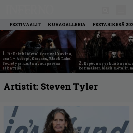
FESTIVAALIT
KUVAGALLERIA
FESTARIKESÄ 20
1.
Hellsinki Metal Festival kuvina,
osa 1 – Accept, Carcass, Black Label
2.
Society ja muita avauspäivän
Espoon syyskuu käynni
esiintyjiä
kotimaisen black metalin m
Artistit:
Steven Tyler