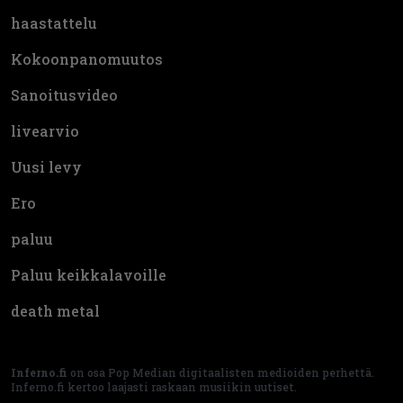
haastattelu
Kokoonpanomuutos
Sanoitusvideo
livearvio
Uusi levy
Ero
paluu
Paluu keikkalavoille
death metal
Inferno.fi
on osa Pop Median digitaalisten medioiden perhettä.
Inferno.fi kertoo laajasti raskaan musiikin uutiset.