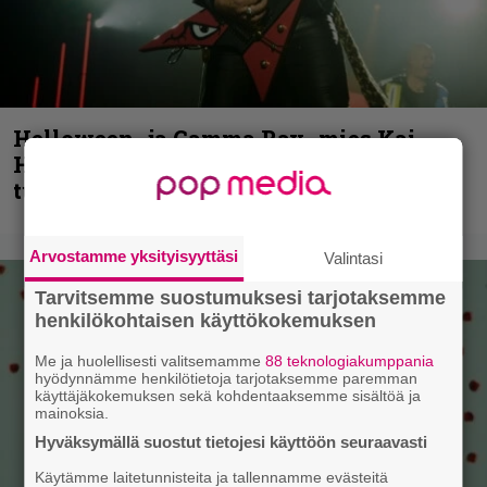
Helloween- ja Gamma Ray -mies Kai
Hansen julkaisi uuden maistiaisen
tulevalta soololevyltä
Arvostamme yksityisyyttäsi
Valintasi
Tarvitsemme suostumuksesi tarjotaksemme
henkilökohtaisen käyttökokemuksen
Me ja huolellisesti valitsemamme
88 teknologiakumppania
hyödynnämme henkilötietoja tarjotaksemme paremman
käyttäjäkokemuksen sekä kohdentaaksemme sisältöä ja
mainoksia.
Hyväksymällä suostut tietojesi käyttöön seuraavasti
Käytämme laitetunnisteita ja tallennamme evästeitä