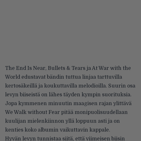
The End Is Near, Bullets & Tears ja At War with the
World edustavat bändin tuttua linjaa tarttuvilla
kertosäkeillä ja koukuttavilla melodioilla. Suurin osa
levyn biiseistä on lähes täyden kympin suorituksia.
Jopa kymmenen minuutin maagisen rajan ylittävä
We Walk without Fear pitää monipuolisuudellaan
kuulijan mielenkiinnon yllä loppuun asti ja on
kenties koko albumin vaikuttavin kappale.
Hyvän levyn tunnistaa siitä, että viimeisen biisin