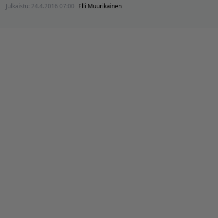
Julkaistu:
24.4.2016 07:00
Elli Muurikainen