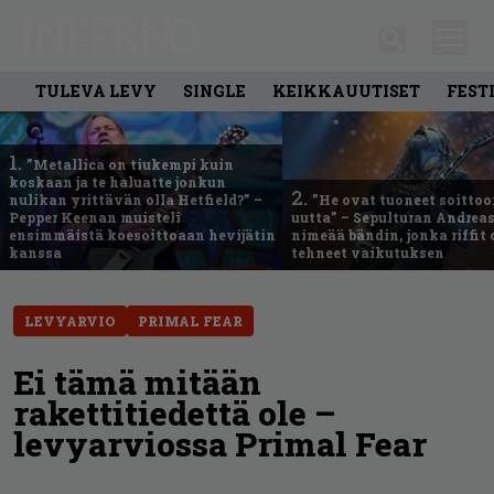
TULEVA LEVY
SINGLE
KEIKKAUUTISET
FEST
1.
”Metallica on tiukempi kuin
koskaan ja te haluatte jonkun
2.
nulikan yrittävän olla Hetfield?” –
”He ovat tuoneet soittoo
Pepper Keenan muisteli
uutta” – Sepulturan Andreas
ensimmäistä koesoittoaan hevijätin
nimeää bändin, jonka riffit
kanssa
tehneet vaikutuksen
LEVYARVIO
PRIMAL FEAR
Ei tämä mitään
rakettitiedettä ole –
levyarviossa Primal Fear