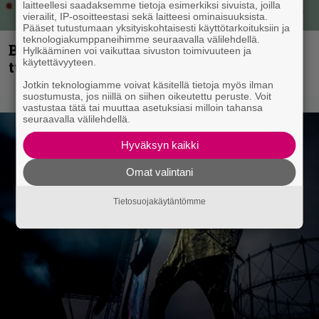
laitteellesi saadaksemme tietoja esimerkiksi sivuista, joilla
vierailit, IP-osoitteestasi sekä laitteesi ominaisuuksista.
Pääset tutustumaan yksityiskohtaisesti käyttötarkoituksiin ja
teknologiakumppaneihimme seuraavalla välilehdellä.
Blind Channel palaa rytinällä –
Hylkääminen voi vaikuttaa sivuston toimivuuteen ja
käytettävyyteen.
tuplasingle videoineen julki
Jotkin teknologiamme voivat käsitellä tietoja myös ilman
suostumusta, jos niillä on siihen oikeutettu peruste. Voit
vastustaa tätä tai muuttaa asetuksiasi milloin tahansa
seuraavalla välilehdellä.
Hyväksyn kaikki
Omat valintani
Tietosuojakäytäntömme