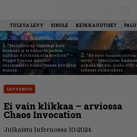
TULEVA LEVY
SINGLE
KEIKKAUUTISET
PALU
1.
”Metallica on tiukempi kuin
koskaan ja te haluatte jonkun
2.
nulikan yrittävän olla Hetfield?” –
”He ovat tuoneet soittoo
Pepper Keenan muisteli
uutta” – Sepulturan Andreas
ensimmäistä koesoittoaan hevijätin
nimeää bändin, jonka riffit
kanssa
tehneet vaikutuksen
LEVYARVIO
Ei vain klikkaa – arviossa
Chaos Invocation
Julkaistu Infernossa 10/2024.