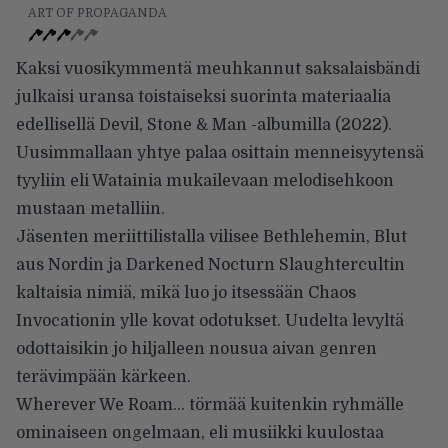
ART OF PROPAGANDA
Kaksi vuosikymmentä meuhkannut saksalaisbändi
julkaisi uransa toistaiseksi suorinta materiaalia
edellisellä Devil, Stone & Man -albumilla (2022).
Uusimmallaan yhtye palaa osittain menneisyytensä
tyyliin eli Watainia mukailevaan melodisehkoon
mustaan metalliin.
Jäsenten meriittilistalla vilisee Bethlehemin, Blut
aus Nordin ja Darkened Nocturn Slaughtercultin
kaltaisia nimiä, mikä luo jo itsessään Chaos
Invocationin ylle kovat odotukset. Uudelta levyltä
odottaisikin jo hiljalleen nousua aivan genren
terävimpään kärkeen.
Wherever We Roam… törmää kuitenkin ryhmälle
ominaiseen ongelmaan, eli musiikki kuulostaa