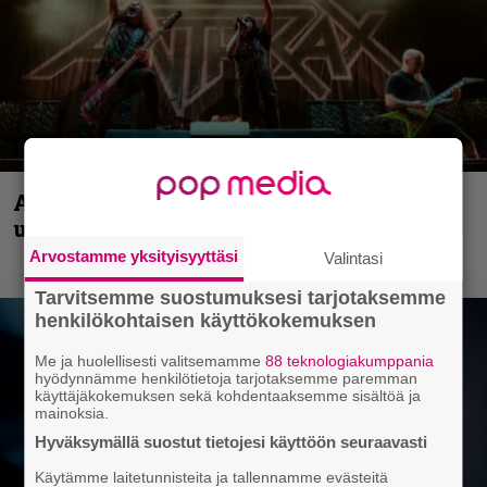
Anthrax vie katsojat keikkatunnelmiin
uudella videollaan
Arvostamme yksityisyyttäsi
Valintasi
Tarvitsemme suostumuksesi tarjotaksemme
henkilökohtaisen käyttökokemuksen
Me ja huolellisesti valitsemamme
88 teknologiakumppania
hyödynnämme henkilötietoja tarjotaksemme paremman
käyttäjäkokemuksen sekä kohdentaaksemme sisältöä ja
mainoksia.
Hyväksymällä suostut tietojesi käyttöön seuraavasti
Käytämme laitetunnisteita ja tallennamme evästeitä