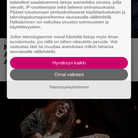
laitteellesi saadaksemme tietoja esimerkiksi sivuista, joilla
vierailit, IP-osoitteestasi sekä laitteesi ominaisuuksista.
Pääset tutustumaan yksityiskohtaisesti käyttötarkoituksiin ja
teknologiakumppaneihimme seuraavalla välilehdellä.
Hylkääminen voi vaikuttaa sivuston toimivuuteen ja
käytettävyyteen.
Jotkin teknologiamme voivat käsitellä tietoja myös ilman
suostumusta, jos niillä on siihen oikeutettu peruste. Voit
Näin lähtee Ghostin Tobias Forgelta
vastustaa tätä tai muuttaa asetuksiasi milloin tahansa
seuraavalla välilehdellä.
Accept – menossa mukana myös
Anthrax- ja Korn-miehistöä
Hyväksyn kaikki
Omat valintani
Tietosuojakäytäntömme