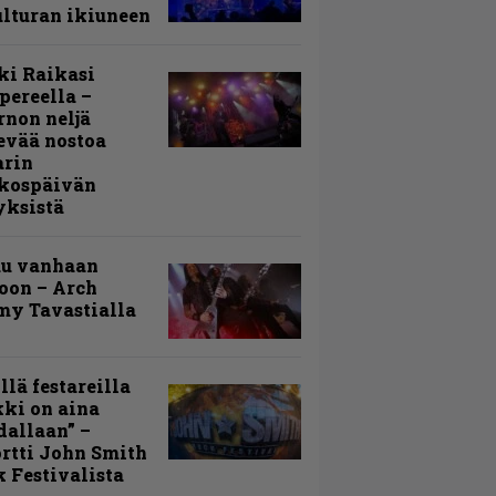
lturan ikiuneen
ki Raikasi
ereella –
rnon neljä
evää nostoa
arin
kospäivän
yksistä
uu vanhaan
toon – Arch
my Tavastialla
llä festareilla
ki on aina
allaan” –
rtti John Smith
 Festivalista