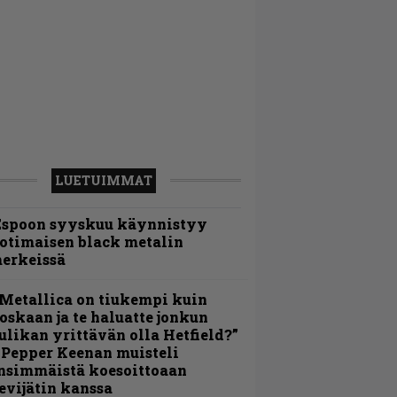
LUETUIMMAT
Espoon syyskuu käynnistyy
otimaisen black metalin
erkeissä
Metallica on tiukempi kuin
oskaan ja te haluatte jonkun
ulikan yrittävän olla Hetfield?”
 Pepper Keenan muisteli
nsimmäistä koesoittoaan
evijätin kanssa