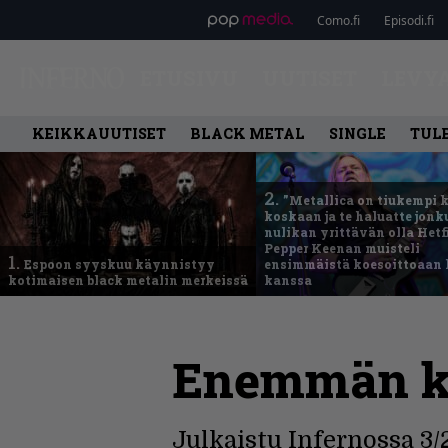
Como.fi
Episodi.fi
ETUSIVU
UUTISET
LEVY
KEIKKAUUTISET
BLACK METAL
SINGLE
TUL
2.
”Metallica on tiukempi 
koskaan ja te haluatte jonk
nulikan yrittävän olla Hetfi
Pepper Keenan muisteli
1.
Espoon syyskuu käynnistyy
ensimmäistä koesoittoaan 
kotimaisen black metalin merkeissä
kanssa
Enemmän ka
Julkaistu Infernossa 3/