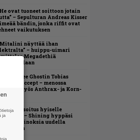
He ovat tuoneet soittoon jotain
utta” – Sepulturan Andreas Kisser
imeää bändin, jonka riffit ovat
ehneet vaikutuksen
Mitalini näyttää ihan
lektralta” – huippu-uimari
amittelee Megadethiä
alkinnollaan
äin lähtee Ghostin Tobias
orgelta Accept – menossa
ukana myös Anthrax- ja Korn-
sen
iehistöä
unnianosoitus hyiselle
tietoja
ohjolalle – Shining hyppäsi
 ja
eskelle kinoksia uudella
ideollaan
toja