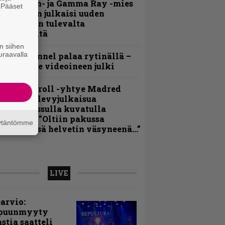
Helloween- ja Gamma Ray -mies
. Pääset
ai Hansen julkaisi uuden
e
aistiaisen tulevalta
oololevyltä
n siihen
uraavalla
lind Channel palaa rytinällä –
uplasingle videoineen julki
hrash ’n’ roll -yhtye Madred
yydittää levyjulkaisua
eikkareissulla kuvatulla
ideolla – ”Oltiin pakussa
äytäntömme
usihädässä helvetin väsyneenä…”
LIVE
arvio:
puunmyyty
stia saatteli