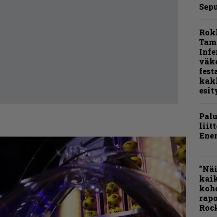
Sepu
Rok
Tamp
Infe
väk
fest
kak
esit
Pal
liit
Ene
”Näi
kaik
kohd
rapo
Rock