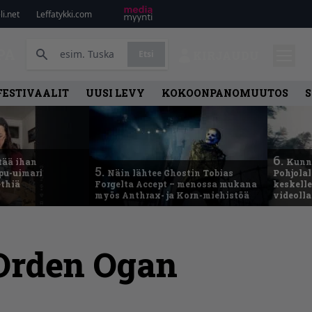
i.net
Leffatykki.com
PA
Etsi
KIRJAUDU
FESTIVAALIT
UUSI LEVY
KOKOONPANOMUUTOS
S
6.
tää ihan
Kunni
5.
ppu-uimari
Näin lähtee Ghostin Tobias
Pohjolal
ethiä
Forgelta Accept – menossa mukana
keskelle
myös Anthrax- ja Korn-miehistöä
videoll
Orden Ogan