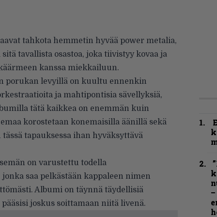
 osaavat tahkota hemmetin hyvää power metalia,
itä tavallista osastoa, joka tiivistyy kovaa ja
ikäärmeen kanssa miekkailuun.
 porukan levyillä on kuultu ennenkin
rkestraatioita ja mahtipontisia sävellyksiä,
lbumilla tätä kaikkea on enemmän kuin
eemaa korostetaan konemaisilla äänillä sekä
k
on tässä tapauksessa ihan hyväksyttävä
m
tsemän on varustettu todella
”
k
, jonka saa pelkästään kappaleen nimen
n
tömästi. Albumi on täynnä täydellisiä
–
e
pääsisi joskus soittamaan niitä livenä.
h