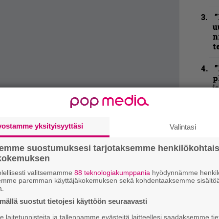
”
u
n
t
”
p
j
p
N
vostamme yksityisyyttäsi
Valintasi
F
m
semme suostumuksesi tarjotaksemme henkilökohtai
m
ökokemuksen
K
lellisesti valitsemamme
88 teknologiakumppania
hyödynnämme henkilö
P
semme paremman käyttäjäkokemuksen sekä kohdentaaksemme sisältöä
a.
k
v
ällä suostut tietojesi käyttöön seuraavasti
laitetunnisteita ja tallennamme evästeitä laitteellesi saadaksemme tie