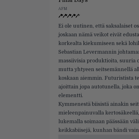
Final Days
AFM
Ei ole uutinen, että saksalaiset
joskaan nämä veikot eivät edusta s
korkealta kiekumiseen sekä loh
Sebastian Levermannin johtaman
massiivisia produktioita, suuria o
mutta yhtyeen seitsemännellä a
koskaan aiemmin. Futuristista t
ajoittain jopa autotunella, joka 
elementti.
Kymmenestä biisistä ainakin sei
mieleenpainuvalla kertosäkeellä
lukemalla soimaan päässään välit
keikkabiisejä, kunhan bändi vain 