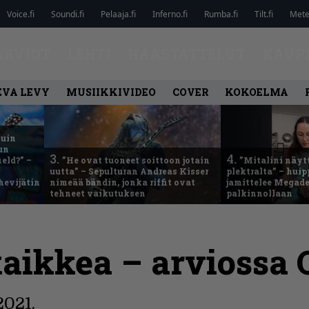
Voice.fi
Soundi.fi
Pelaaja.fi
Inferno.fi
Rumba.fi
Tilt.fi
Metel
ARVIOT
LEHTI
HAASTATTELUT
KAUP
EVA LEVY
MUSIIKKIVIDEO
COVER
KOKOELMA
kuin
un
3.
4.
eld?” –
”He ovat tuoneet soittoon jotain
”Mitalini näyt
uutta” – Sepulturan Andreas Kisser
plektralta” – hui
hevijätin
nimeää bändin, jonka riffit ovat
jamittelee Megad
tehneet vaikutuksen
palkinnollaan
ikkea – arviossa 
2021.