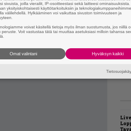
ailijaa, joista tunnetumpi, Firewindkepittäjä
i sivuista, joilla vierailit, IP-osoitteestasi sekä laitteesi ominaisuuksista
K
an yksityiskohtaisesti käyttötarkoituksiin ja teknologiakumppaneihimm
een soolon. Kitaristi ei valitettavasti tuo
la välilehdellä. Hylkääminen voi vaikuttaa sivuston toimivuuteen ja
m
hänen tyylinsä tai panoksensa ole niin erottuva,
yyteen.
s
kopuolista tekijää. Brothers of Metal -yhtyeen
knologiamme voivat käsitellä tietoja myös ilman suostumusta, jos niillä o
u peruste. Voit vastustaa tätä tai muuttaa asetuksiasi milloin tahansa se
B
in the Dark -duetto sen sijaan toimii todella
lä.
t
llisena hetkenä paukutuksen keskellä.
n hienoimmaksi teokseksi myös vuoden
T
Omat valintani
Hyväksyn kaikki
r
aikalle. Tästä on vaikea pistää paremmaksi.
k
v
Tietosuojak
k
Live
Lop
Tava