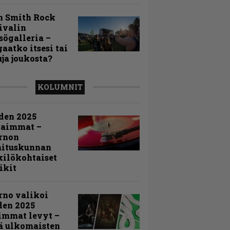
n Smith Rock
ivalin
sögalleria –
aatko itsesi tai
uja joukosta?
KOLUMNIT
den 2025
kaimmat –
rnon
mituskunnan
ilökohtaiset
ikit
rno valikoi
den 2025
immat levyt –
ä ulkomaisten