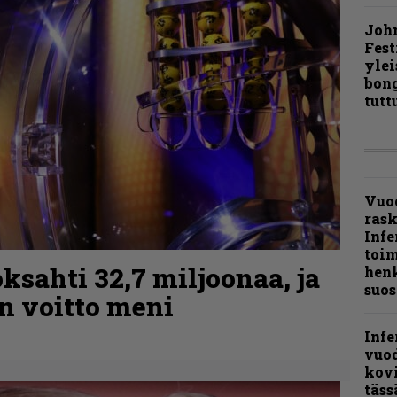
Joh
Fest
ylei
bong
tutt
Vuo
ras
Infe
toi
ksahti 32,7 miljoonaa, ja
henk
suos
n voitto meni
Infe
vuo
kov
täss