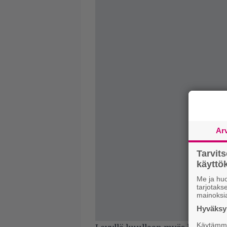
Ar
Tarvit
käytt
Me ja huo
tarjotak
mainoksi
Hyväksym
Käytämme 