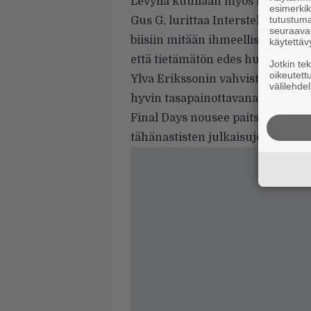
Levyllä kuullaan myös kahta vier
esimerkiks
tutustuma
Gus G, lurittaa Interstellar-kappal
seuraaval
biisiin mitään ihmeellistä, eikä 
käytettäv
että tietämätön edes huomaisi ul
Jotkin te
oikeutett
Ylva Erikssonin vahvistama Alone 
välilehdel
hyvin tasapainottavana ja rauha
Final Days nousee paitsi ryhmä
tähänastisten julkaisujen kärkip