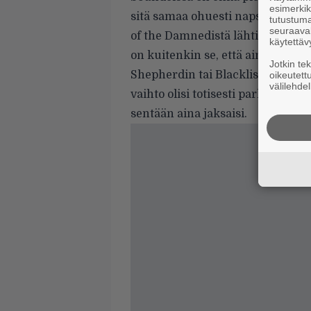
esimerkiks
sitä samaa ohuesti napsuvaa ja k
tutustuma
seuraaval
of the Damnedistä lähtien. Tuo
käytettäv
on kuitenkin se, että ainuttakaa
Jotkin te
Shepherdin tai Blacklistin verois
oikeutett
välilehdel
vaihto olisi totisesti parhaillaan.
sentään aina jaksaisi.