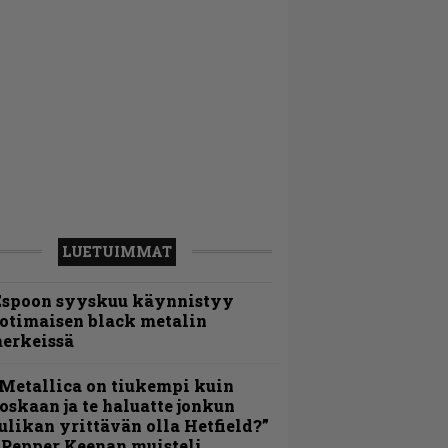
LUETUIMMAT
Espoon syyskuu käynnistyy
otimaisen black metalin
erkeissä
Metallica on tiukempi kuin
oskaan ja te haluatte jonkun
ulikan yrittävän olla Hetfield?”
 Pepper Keenan muisteli