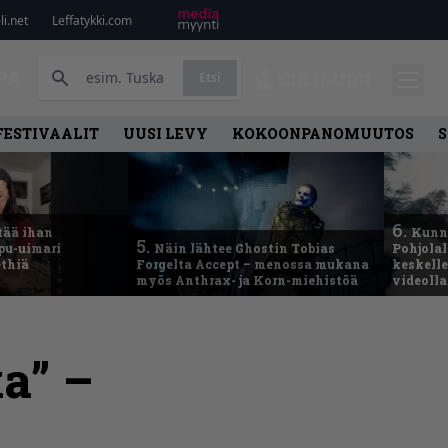
i.net
Leffatykki.com
PA
Etsi
KIRJAUDU
FESTIVAALIT
UUSI LEVY
KOKOONPANOMUUTOS
S
6.
tää ihan
Kunni
5.
ppu-uimari
Näin lähtee Ghostin Tobias
Pohjolal
ethiä
Forgelta Accept – menossa mukana
keskelle
myös Anthrax- ja Korn-miehistöä
videoll
a” –