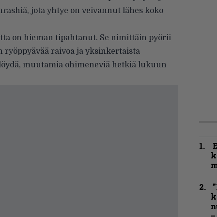
rashiä, jota yhtye on veivannut lähes koko
tta on hieman tipahtanut. Se nimittäin pyörii
 ryöppyävää raivoa ja yksinkertaista
n löydä, muutamia ohimeneviä hetkiä lukuun
k
m
”
k
n
–