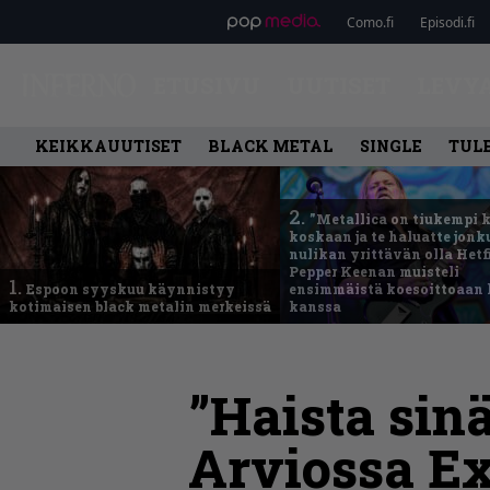
Como.fi
Episodi.fi
ETUSIVU
UUTISET
LEVY
KEIKKAUUTISET
BLACK METAL
SINGLE
TUL
2.
”Metallica on tiukempi 
koskaan ja te haluatte jonk
nulikan yrittävän olla Hetfi
Pepper Keenan muisteli
1.
Espoon syyskuu käynnistyy
ensimmäistä koesoittoaan 
kotimaisen black metalin merkeissä
kanssa
”Haista sin
Arviossa E