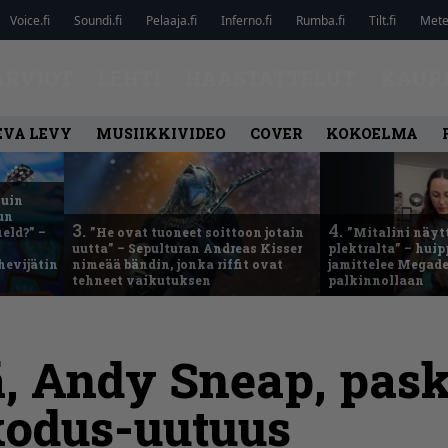
Voice.fi
Soundi.fi
Pelaaja.fi
Inferno.fi
Rumba.fi
Tilt.fi
Metel
ARVIOT
LEHTI
HAASTATTELUT
KAUP
EVA LEVY
MUSIIKKIVIDEO
COVER
KOKOELMA
kuin
un
3.
4.
eld?” –
”He ovat tuoneet soittoon jotain
”Mitalini näyt
uutta” – Sepulturan Andreas Kisser
plektralta” – hui
hevijätin
nimeää bändin, jonka riffit ovat
jamittelee Megad
tehneet vaikutuksen
palkinnollaan
ä, Andy Sneap, pask
xodus-uutuus