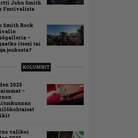
rtti John Smith
 Festivalista
n Smith Rock
ivalin
sögalleria –
aatko itsesi tai
uja joukosta?
KOLUMNIT
den 2025
kaimmat –
rnon
mituskunnan
ilökohtaiset
ikit
rno valikoi
den 2025