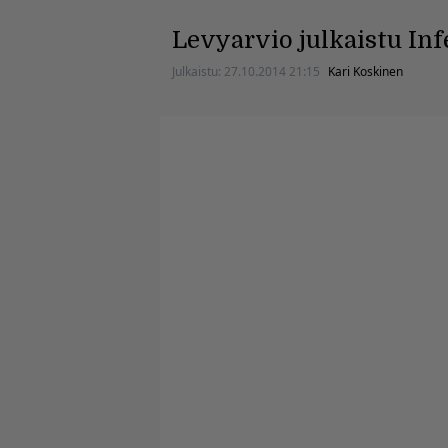
Levyarvio julkaistu Inf
Julkaistu:
27.10.2014 21:15
Kari Koskinen