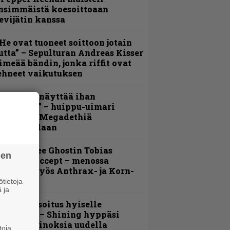
nsimmäistä koesoittoaan
evijätin kanssa
He ovat tuoneet soittoon jotain
utta” – Sepulturan Andreas Kisser
imeää bändin, jonka riffit ovat
ehneet vaikutuksen
Mitalini näyttää ihan
lektralta” – huippu-uimari
amittelee Megadethiä
alkinnollaan
äin lähtee Ghostin Tobias
sen
orgelta Accept – menossa
ukana myös Anthrax- ja Korn-
iehistöä
tietoja
 ja
unnianosoitus hyiselle
ohjolalle – Shining hyppäsi
eskelle kinoksia uudella
toja