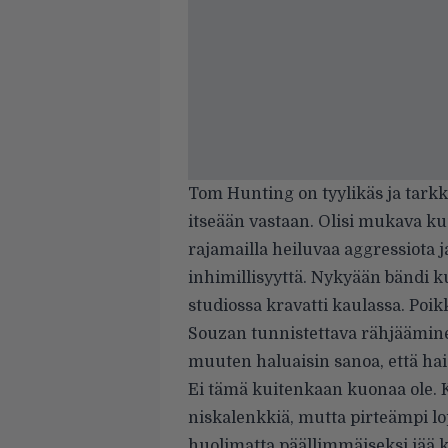
Tom Hunting on tyylikäs ja tark
itseään vastaan. Olisi mukava ku
rajamailla heiluvaa aggressiota j
inhimillisyyttä. Nykyään bändi ku
studiossa kravatti kaulassa. Poi
Souzan tunnistettava rähjäämine
muuten haluaisin sanoa, että hai
Ei tämä kuitenkaan kuonaa ole. K
niskalenkkiä, mutta pirteämpi lop
huolimatta päällimmäiseksi jää k