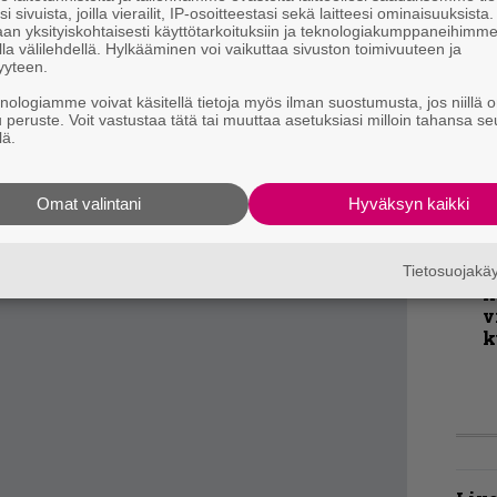
v
i sivuista, joilla vierailit, IP-osoitteestasi sekä laitteesi ominaisuuksista
liinistä nakutusta, jota bändi on tehnyt Tempo
an yksityiskohtaisesti käyttötarkoituksiin ja teknologiakumppaneihimm
la välilehdellä. Hylkääminen voi vaikuttaa sivuston toimivuuteen ja
hon mainioon paluulevyyn verrattuna poikkeus
yyteen.
K
n Scar Spangled Bannerin, War Is My
knologiamme voivat käsitellä tietoja myös ilman suostumusta, jos niillä o
m
ta kappaletta ei löydy. Tuottajan ja tekotavan
u peruste. Voit vastustaa tätä tai muuttaa asetuksiasi milloin tahansa se
s
lä.
 Kabanossi on hyvää, mutta ei sitä helvetti
B
t
Omat valintani
Hyväksyn kaikki
T
r
Tietosuojak
k
v
k