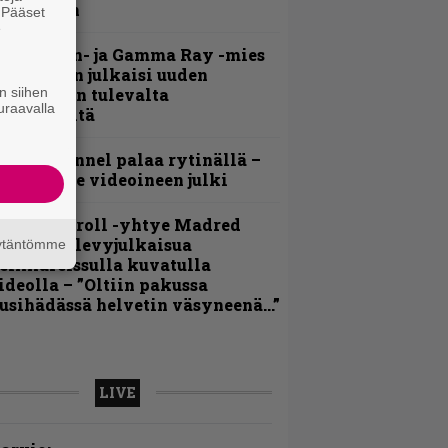
ideollaan
. Pääset
e
Helloween- ja Gamma Ray -mies
ai Hansen julkaisi uuden
n siihen
aistiaisen tulevalta
uraavalla
oololevyltä
lind Channel palaa rytinällä –
uplasingle videoineen julki
hrash ’n’ roll -yhtye Madred
yydittää levyjulkaisua
äytäntömme
eikkareissulla kuvatulla
ideolla – ”Oltiin pakussa
usihädässä helvetin väsyneenä…”
LIVE