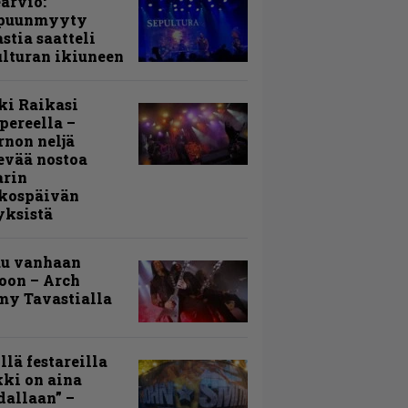
arvio:
puunmyyty
stia saatteli
lturan ikiuneen
ki Raikasi
ereella –
rnon neljä
evää nostoa
arin
kospäivän
yksistä
uu vanhaan
toon – Arch
my Tavastialla
llä festareilla
ki on aina
allaan” –