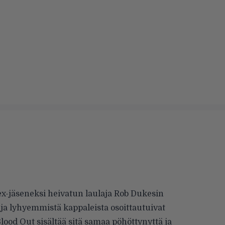
-jäseneksi heivatun laulaja Rob Dukesin
a lyhyemmistä kappaleista osoittautuivat
Blood Out sisältää sitä samaa pöhöttynyttä ja