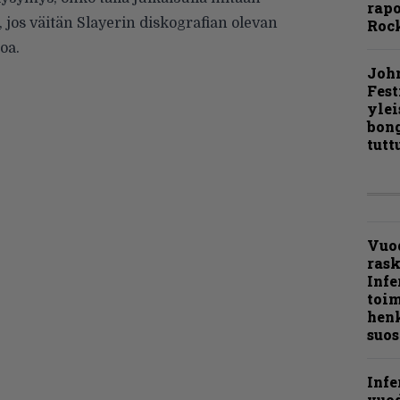
rapo
, jos väitän Slayerin diskografian olevan
Rock
oa.
Joh
Fest
ylei
bong
tutt
Vuo
ras
Infe
toi
henk
suos
Infe
vuo