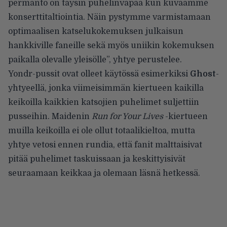
permanto on täysin puhelinvapaa kun kuvaamme
konserttitaltiointia. Näin pystymme varmistamaan
optimaalisen katselukokemuksen julkaisun
hankkiville faneille sekä myös uniikin kokemuksen
paikalla olevalle yleisölle”, yhtye perustelee.
Yondr-pussit ovat olleet käytössä esimerkiksi
Ghost
-
yhtyeellä, jonka viimeisimmän kiertueen kaikilla
keikoilla kaikkien katsojien puhelimet suljettiin
pusseihin. Maidenin
Run for Your Lives
-kiertueen
muilla keikoilla ei ole ollut totaalikieltoa, mutta
yhtye
vetosi ennen rundia
, että fanit malttaisivat
pitää puhelimet taskuissaan ja keskittyisivät
seuraamaan keikkaa ja olemaan läsnä hetkessä.