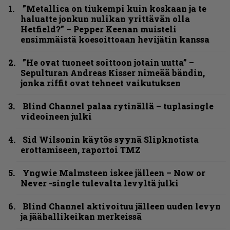
”Metallica on tiukempi kuin koskaan ja te
haluatte jonkun nulikan yrittävän olla
Hetfield?” – Pepper Keenan muisteli
ensimmäistä koesoittoaan hevijätin kanssa
”He ovat tuoneet soittoon jotain uutta” –
Sepulturan Andreas Kisser nimeää bändin,
jonka riffit ovat tehneet vaikutuksen
Blind Channel palaa rytinällä – tuplasingle
videoineen julki
Sid Wilsonin käytös syynä Slipknotista
erottamiseen, raportoi TMZ
Yngwie Malmsteen iskee jälleen – Now or
Never -single tulevalta levyltä julki
Blind Channel aktivoituu jälleen uuden levyn
ja jäähallikeikan merkeissä