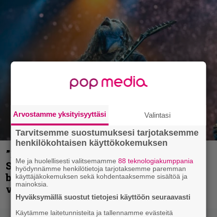
Arvostamme yksityisyyttäsi
Valintasi
Tarvitsemme suostumuksesi tarjotaksemme
henkilökohtaisen käyttökokemuksen
”He ovat tuoneet soittoon jotain uutta” –
Me ja huolellisesti valitsemamme
88 teknologiakumppania
Sepulturan Andreas Kisser nimeää
hyödynnämme henkilötietoja tarjotaksemme paremman
bändin, jonka riffit ovat tehneet
käyttäjäkokemuksen sekä kohdentaaksemme sisältöä ja
mainoksia.
vaikutuksen
Hyväksymällä suostut tietojesi käyttöön seuraavasti
Käytämme laitetunnisteita ja tallennamme evästeitä