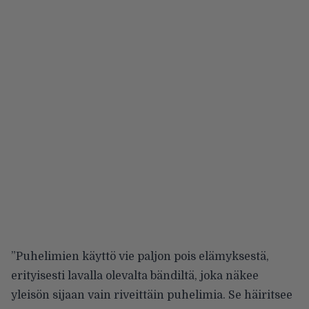
”Puhelimien käyttö vie paljon pois elämyksestä,
erityisesti lavalla olevalta bändiltä, joka näkee
yleisön sijaan vain riveittäin puhelimia. Se häiritsee