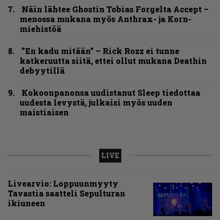
Näin lähtee Ghostin Tobias Forgelta Accept –
menossa mukana myös Anthrax- ja Korn-
miehistöä
”En kadu mitään” – Rick Rozz ei tunne
katkeruutta siitä, ettei ollut mukana Deathin
debyytillä
Kokoonpanonsa uudistanut Sleep tiedottaa
uudesta levystä, julkaisi myös uuden
maistiaisen
LIVE
Livearvio: Loppuunmyyty
Tavastia saatteli Sepulturan
ikiuneen