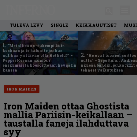
TULEVA LEVY
SINGLE
KEIKKAUUTISET
MUSI
1.
”Metallica on tiukempi kuin
koskaan ja te haluatte jonkun
2.
nulikan yrittävän olla Hetfield?” –
”He ovat tuoneet soittoo
Pepper Keenan muisteli
uutta” – Sepulturan Andreas
ensimmäistä koesoittoaan hevijätin
nimeää bändin, jonka riffit
kanssa
tehneet vaikutuksen
IRON MAIDEN
Iron Maiden ottaa Ghostista
mallia Pariisin-keikallaan –
taustalla faneja ilahduttava
syy