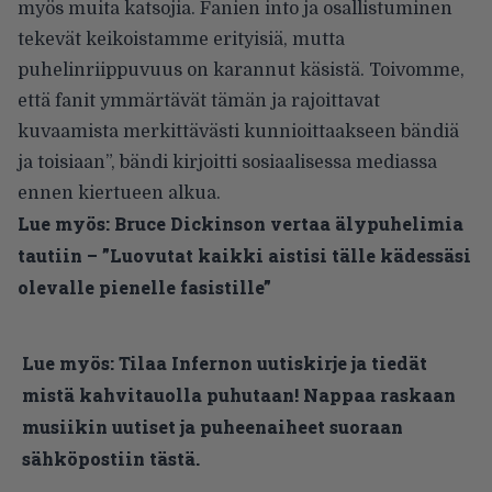
myös muita katsojia. Fanien into ja osallistuminen
tekevät keikoistamme erityisiä, mutta
puhelinriippuvuus on karannut käsistä. Toivomme,
että fanit ymmärtävät tämän ja rajoittavat
kuvaamista merkittävästi kunnioittaakseen bändiä
ja toisiaan”, bändi kirjoitti sosiaalisessa mediassa
ennen kiertueen alkua.
Lue myös:
Bruce Dickinson vertaa älypuhelimia
tautiin – ”Luovutat kaikki aistisi tälle kädessäsi
olevalle pienelle fasistille”
Lue myös:
Tilaa Infernon uutiskirje ja tiedät
mistä kahvitauolla puhutaan! Nappaa raskaan
musiikin uutiset ja puheenaiheet suoraan
sähköpostiin tästä.