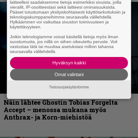
laitteellesi saadaksemme tietoja esimerkiksi sivuista, joilla
vierailit, IP-osoitteestasi sekä laitteesi ominaisuuksista.
Pääset tutustumaan yksityiskohtaisesti käyttötarkoituksiin ja
teknologiakumppaneihimme seuraavalla välilehdellä.
Hylkääminen voi vaikuttaa sivuston toimivuuteen ja
käytettävyyteen.
Jotkin teknologiamme voivat käsitellä tietoja myös ilman
suostumusta, jos niillä on siihen oikeutettu peruste. Voit
vastustaa tätä tai muuttaa asetuksiasi milloin tahansa
seuraavalla välilehdellä.
Hyväksyn kaikki
Omat valintani
Tietosuojakäytäntömme
Näin lähtee Ghostin Tobias Forgelta
Accept – menossa mukana myös
Anthrax- ja Korn-miehistöä