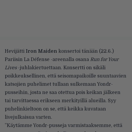
Hevijätti
Iron Maiden
konsertoi tänään (22.6.)
Pariisin La Défense -areenalla osana
Run for Your
Lives
-juhlakiertuettaan. Konsertti on sikäli
poikkeuksellinen, että seisomapaikoille suuntaavien
katsojien puhelimet tullaan sulkemaan Yondr-
pusseihin, josta ne saa otettua pois keikan jälkeen
tai tarvittaessa erikseen merkityillä alueilla. Syy
puhelinkieltoon on se, että keikka kuvataan
livejulkaisua varten.
”Käytämme Yondr-pusseja varmistaaksemme, että