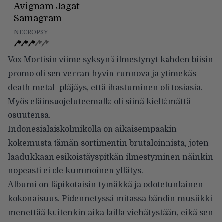
Avignam Jagat
Samagram
NECROPSY
Vox Mortisin viime syksynä ilmestynyt kahden biisin
promo oli sen verran hyvin runnova ja ytimekäs
death metal -pläjäys, että ihastuminen oli tosiasia.
Myös eläinsuojeluteemalla oli siinä kieltämättä
osuutensa.
Indonesialaiskolmikolla on aikaisempaakin
kokemusta tämän sortimentin brutaloinnista, joten
laadukkaan esikoistäyspitkän ilmestyminen näinkin
nopeasti ei ole kummoinen yllätys.
Albumi on läpikotaisin tymäkkä ja odotetunlainen
kokonaisuus. Pidennetyssä mitassa bändin musiikki
menettää kuitenkin aika lailla viehätystään, eikä sen