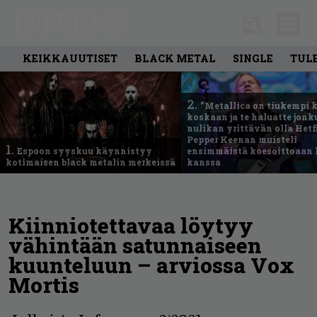
KEIKKAUUTISET
BLACK METAL
SINGLE
TUL
2.
”Metallica on tiukempi 
koskaan ja te haluatte jonk
nulikan yrittävän olla Hetfi
Pepper Keenan muisteli
1.
Espoon syyskuu käynnistyy
ensimmäistä koesoittoaan 
kotimaisen black metalin merkeissä
kanssa
Kiinniotettavaa löytyy
vähintään satunnaiseen
kuunteluun – arviossa Vox
Mortis