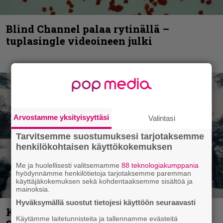
Blind Channel palaa rytinällä –
tuplasingle videoineen julki
Arvostamme yksityisyyttäsi
Valintasi
Tarvitsemme suostumuksesi tarjotaksemme
henkilökohtaisen käyttökokemuksen
Me ja huolellisesti valitsemamme
88 teknologiakumppania
hyödynnämme henkilötietoja tarjotaksemme paremman
käyttäjäkokemuksen sekä kohdentaaksemme sisältöä ja
mainoksia.
Hyväksymällä suostut tietojesi käyttöön seuraavasti
Kunnianosoitus hyiselle Pohjolalle –
Käytämme laitetunnisteita ja tallennamme evästeitä