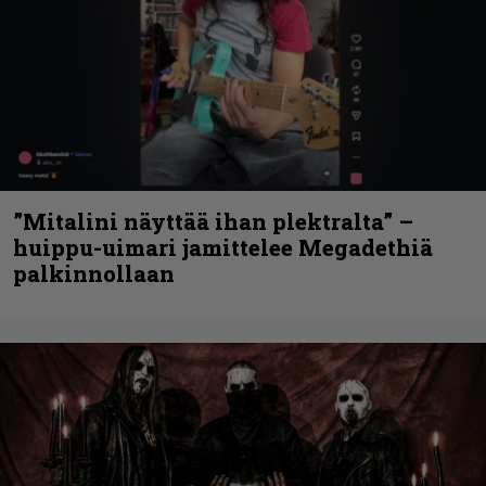
”Mitalini näyttää ihan plektralta” –
huippu-uimari jamittelee Megadethiä
palkinnollaan