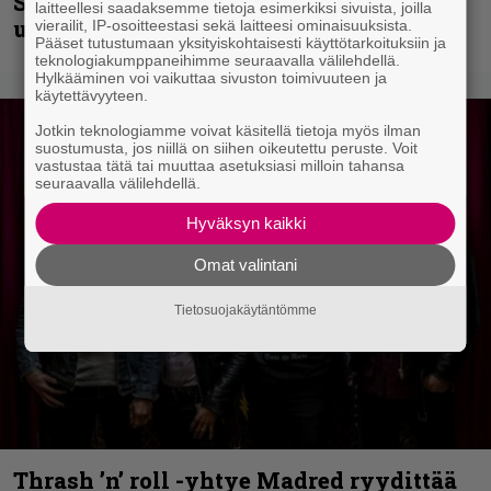
Shining hyppäsi keskelle kinoksia
laitteellesi saadaksemme tietoja esimerkiksi sivuista, joilla
uudella videollaan
vierailit, IP-osoitteestasi sekä laitteesi ominaisuuksista.
Pääset tutustumaan yksityiskohtaisesti käyttötarkoituksiin ja
teknologiakumppaneihimme seuraavalla välilehdellä.
Hylkääminen voi vaikuttaa sivuston toimivuuteen ja
käytettävyyteen.
Jotkin teknologiamme voivat käsitellä tietoja myös ilman
suostumusta, jos niillä on siihen oikeutettu peruste. Voit
vastustaa tätä tai muuttaa asetuksiasi milloin tahansa
seuraavalla välilehdellä.
Hyväksyn kaikki
Omat valintani
Tietosuojakäytäntömme
Thrash ’n’ roll -yhtye Madred ryydittää