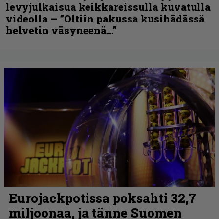
levyjulkaisua keikkareissulla kuvatulla
videolla – ”Oltiin pakussa kusihädässä
helvetin väsyneenä…”