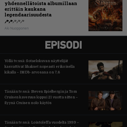
yhdennellätoista albumillaan
erittäin kaukana
legendaarisuudesta
Aki Nuopponen
Yöllä tv:ssä: Sotaelokuvan näyttelijät
kasvattivat lihakset nopeasti erikoisella
kikalla – IMDb-arvosana on 7,6
Tänään tv:ssä: Steven Spielbergin ja Tom
Cruisen kaveruus loppui 21 vuotta sitten –
Syynä Cruisen nolo käytös
Tänään tv:ssä: Loistoleffa vuodelta 1999 –