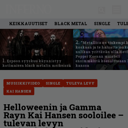
KEIKKAUUTISET
BLACK METAL
SINGLE
TUL
2.
”Metallica on tiukempi 
koskaan ja te haluatte jonk
nulikan yrittävän olla Hetfi
Pepper Keenan muisteli
1.
Espoon syyskuu käynnistyy
ensimmäistä koesoittoaan 
kotimaisen black metalin merkeissä
kanssa
MUSIIKKIVIDEO
SINGLE
TULEVA LEVY
KAI HANSEN
Helloweenin ja Gamma
Rayn Kai Hansen sooloilee –
tulevan levyn