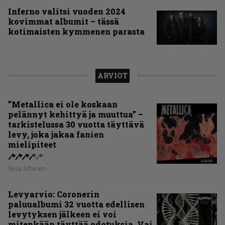
Inferno valitsi vuoden 2024
kovimmat albumit – tässä
kotimaisten kymmenen parasta
ARVIOT
”Metallica ei ole koskaan
pelännyt kehittyä ja muuttua” –
tarkistelussa 30 vuotta täyttävä
levy, joka jakaa fanien
mielipiteet
Vesa Siltanen
Levyarvio: Coronerin
paluualbumi 32 vuotta edellisen
levytyksen jälkeen ei voi
mitenkään täyttää odotuksia. Vai