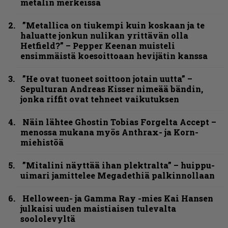
metalin merkeissä
”Metallica on tiukempi kuin koskaan ja te
haluatte jonkun nulikan yrittävän olla
Hetfield?” – Pepper Keenan muisteli
ensimmäistä koesoittoaan hevijätin kanssa
”He ovat tuoneet soittoon jotain uutta” –
Sepulturan Andreas Kisser nimeää bändin,
jonka riffit ovat tehneet vaikutuksen
Näin lähtee Ghostin Tobias Forgelta Accept –
menossa mukana myös Anthrax- ja Korn-
miehistöä
”Mitalini näyttää ihan plektralta” – huippu-
uimari jamittelee Megadethiä palkinnollaan
Helloween- ja Gamma Ray -mies Kai Hansen
julkaisi uuden maistiaisen tulevalta
soololevyltä