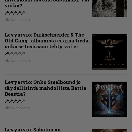
voiko?
Aki Nuopponen
Levyarvio: Dirkschneider & The
Old Gang -albumista ei aina tiedä,
onko se tosissaan tehty vai ei
Aki Nuopponen
Levyarvio: Onko Steelbound jo
täydellisintä mahdollista Battle
Beastia?
Aki Nuopponen
Levyarvio: Sabaton on