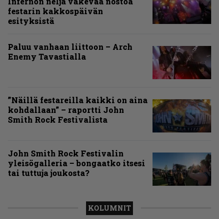
Infernon neljä väkevää nostoa
festarin kakkospäivän
esityksistä
Paluu vanhaan liittoon – Arch
Enemy Tavastialla
”Näillä festareilla kaikki on aina
kohdallaan” – raportti John
Smith Rock Festivalista
John Smith Rock Festivalin
yleisögalleria – bongaatko itsesi
tai tuttuja joukosta?
KOLUMNIT