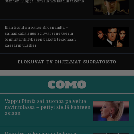
Stephen King ja Tom Hanks laadun takeina
Illan Bond on paras Brosnanilta –
samankaltaisuus Schwarzeneggerin
toimintatykitykseen pakotti tekemään
kässärin uusiksi
ELOKUVAT
TV-OHJELMAT
SUORATOISTO
Vappu Pimiä sai huonoa palvelua
ravintolassa – pettyi siellä kahteen
asiaan
Diandra julkaisi upeita kuvia