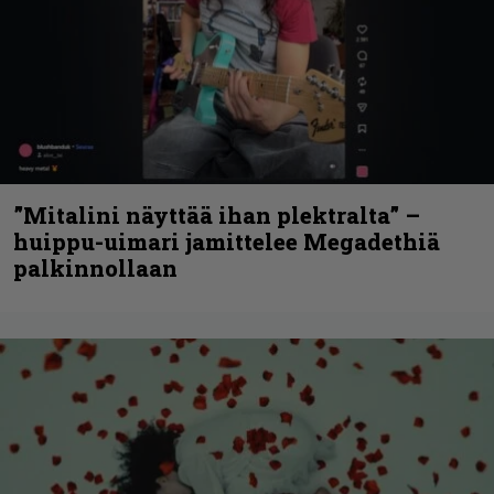
”Mitalini näyttää ihan plektralta” –
huippu-uimari jamittelee Megadethiä
palkinnollaan