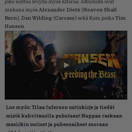
joka soittaa levyllä myös kitaraa. Albumilla ovat
mukana myös
Alexander Dietz
(
Heaven Shall
Burn
),
Dan Wilding
(
Carcass
) sekä Kain poika
Tim
Hansen
.
Lue myös:
Tilaa Infernon uutiskirje ja tiedät
mistä kahvitauolla puhutaan! Nappaa raskaan
musiikin uutiset ja puheenaiheet suoraan