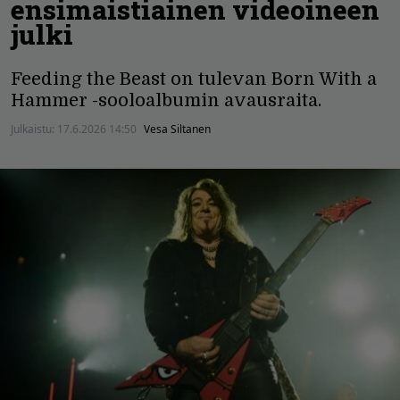
ensimaistiainen videoineen
julki
Feeding the Beast on tulevan Born With a
Hammer -sooloalbumin avausraita.
Julkaistu:
17.6.2026 14:50
Vesa Siltanen