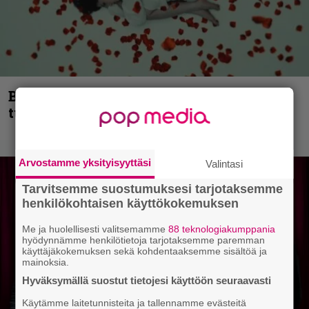
Blind Channel palaa rytinällä –
tuplasingle videoineen julki
Arvostamme yksityisyyttäsi
Valintasi
Tarvitsemme suostumuksesi tarjotaksemme
henkilökohtaisen käyttökokemuksen
Me ja huolellisesti valitsemamme
88 teknologiakumppania
hyödynnämme henkilötietoja tarjotaksemme paremman
käyttäjäkokemuksen sekä kohdentaaksemme sisältöä ja
mainoksia.
Hyväksymällä suostut tietojesi käyttöön seuraavasti
Käytämme laitetunnisteita ja tallennamme evästeitä