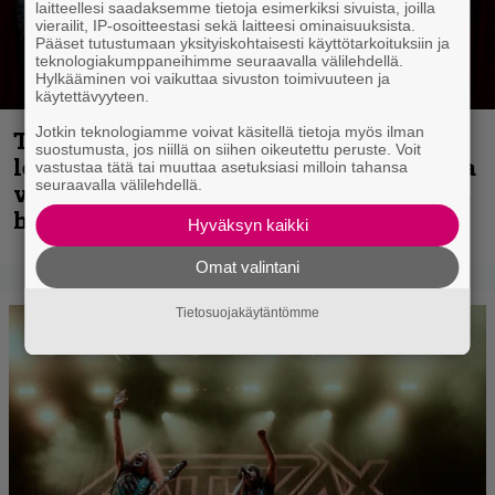
laitteellesi saadaksemme tietoja esimerkiksi sivuista, joilla
vierailit, IP-osoitteestasi sekä laitteesi ominaisuuksista.
Pääset tutustumaan yksityiskohtaisesti käyttötarkoituksiin ja
teknologiakumppaneihimme seuraavalla välilehdellä.
Hylkääminen voi vaikuttaa sivuston toimivuuteen ja
käytettävyyteen.
Jotkin teknologiamme voivat käsitellä tietoja myös ilman
Thrash ’n’ roll -yhtye Madred ryydittää
suostumusta, jos niillä on siihen oikeutettu peruste. Voit
levyjulkaisua keikkareissulla kuvatulla
vastustaa tätä tai muuttaa asetuksiasi milloin tahansa
seuraavalla välilehdellä.
videolla – ”Oltiin pakussa kusihädässä
helvetin väsyneenä…”
Hyväksyn kaikki
Omat valintani
Tietosuojakäytäntömme