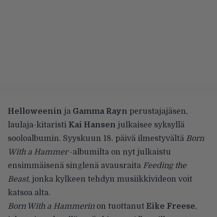
Helloweenin
ja
Gamma Rayn
perustajajäsen,
laulaja-kitaristi
Kai Hansen
julkaisee syksyllä
sooloalbumin. Syyskuun 18. päivä ilmestyvältä
Born
With a Hammer
-albumilta on nyt julkaistu
ensimmäisenä singlenä avausraita
Feeding the
Beast
, jonka kylkeen tehdyn musiikkivideon voit
katsoa alta.
Born With a Hammerin
on tuottanut
Eike Freese
,