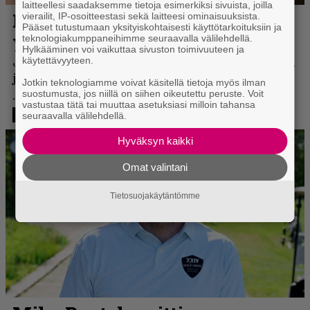
laitteellesi saadaksemme tietoja esimerkiksi sivuista, joilla
vierailit, IP-osoitteestasi sekä laitteesi ominaisuuksista.
Pääset tutustumaan yksityiskohtaisesti käyttötarkoituksiin ja
teknologiakumppaneihimme seuraavalla välilehdellä.
Hylkääminen voi vaikuttaa sivuston toimivuuteen ja
käytettävyyteen.
Jotkin teknologiamme voivat käsitellä tietoja myös ilman
suostumusta, jos niillä on siihen oikeutettu peruste. Voit
vastustaa tätä tai muuttaa asetuksiasi milloin tahansa
seuraavalla välilehdellä.
Hyväksyn kaikki
Omat valintani
Tietosuojakäytäntömme