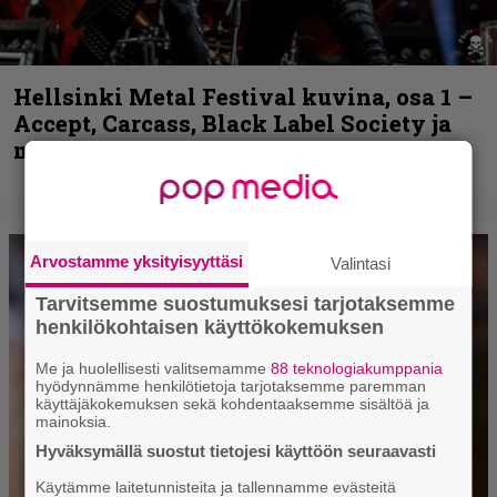
Hellsinki Metal Festival kuvina, osa 1 –
Accept, Carcass, Black Label Society ja
muita avauspäivän esiintyjiä
Arvostamme yksityisyyttäsi
Valintasi
Tarvitsemme suostumuksesi tarjotaksemme
henkilökohtaisen käyttökokemuksen
Me ja huolellisesti valitsemamme
88 teknologiakumppania
hyödynnämme henkilötietoja tarjotaksemme paremman
käyttäjäkokemuksen sekä kohdentaaksemme sisältöä ja
mainoksia.
Hyväksymällä suostut tietojesi käyttöön seuraavasti
Käytämme laitetunnisteita ja tallennamme evästeitä