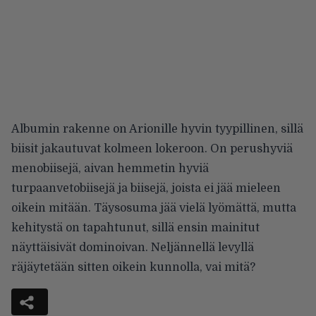
Albumin rakenne on Arionille hyvin tyypillinen, sillä
biisit jakautuvat kolmeen lokeroon. On perushyviä
menobiisejä, aivan hemmetin hyviä
turpaanvetobiisejä ja biisejä, joista ei jää mieleen
oikein mitään. Täysosuma jää vielä lyömättä, mutta
kehitystä on tapahtunut, sillä ensin mainitut
näyttäisivät dominoivan. Neljännellä levyllä
räjäytetään sitten oikein kunnolla, vai mitä?