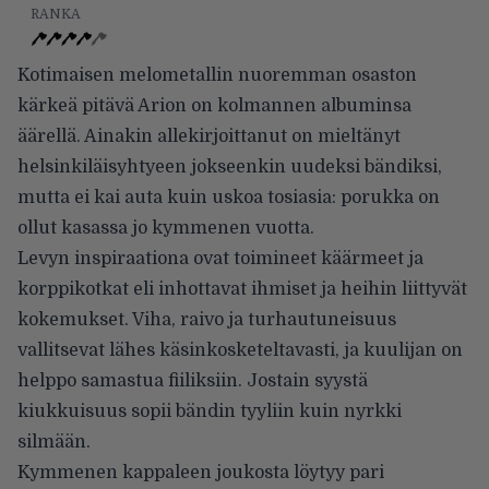
RANKA
Kotimaisen melometallin nuoremman osaston
kärkeä pitävä Arion on kolmannen albuminsa
äärellä. Ainakin allekirjoittanut on mieltänyt
helsinkiläisyhtyeen jokseenkin uudeksi bändiksi,
mutta ei kai auta kuin uskoa tosiasia: porukka on
ollut kasassa jo kymmenen vuotta.
Levyn inspiraationa ovat toimineet käärmeet ja
korppikotkat eli inhottavat ihmiset ja heihin liittyvät
kokemukset. Viha, raivo ja turhautuneisuus
vallitsevat lähes käsinkosketeltavasti, ja kuulijan on
helppo samastua fiiliksiin. Jostain syystä
kiukkuisuus sopii bändin tyyliin kuin nyrkki
silmään.
Kymmenen kappaleen joukosta löytyy pari