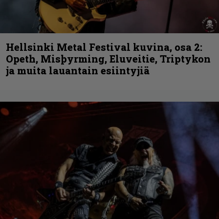
Hellsinki Metal Festival kuvina, osa 2:
Opeth, Misþyrming, Eluveitie, Triptykon
ja muita lauantain esiintyjiä