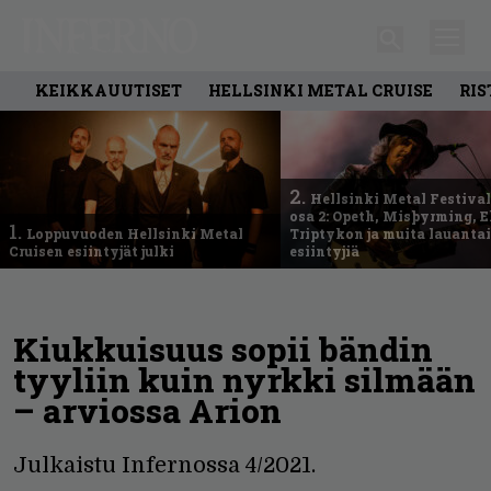
KEIKKAUUTISET
HELLSINKI METAL CRUISE
RIS
2.
Hellsinki Metal Festival
osa 2: Opeth, Misþyrming, E
1.
Loppuvuoden Hellsinki Metal
Triptykon ja muita lauanta
Cruisen esiintyjät julki
esiintyjiä
Kiukkuisuus sopii bändin
tyyliin kuin nyrkki silmään
– arviossa Arion
Julkaistu Infernossa 4/2021.