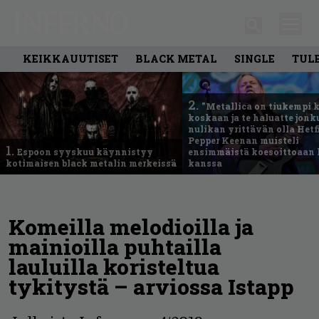
KEIKKAUUTISET
BLACK METAL
SINGLE
TUL
2.
”Metallica on tiukempi 
koskaan ja te haluatte jonk
nulikan yrittävän olla Hetfi
Pepper Keenan muisteli
1.
Espoon syyskuu käynnistyy
ensimmäistä koesoittoaan 
kotimaisen black metalin merkeissä
kanssa
Komeilla melodioilla ja
mainioilla puhtailla
lauluilla koristeltua
tykitystä – arviossa Istapp