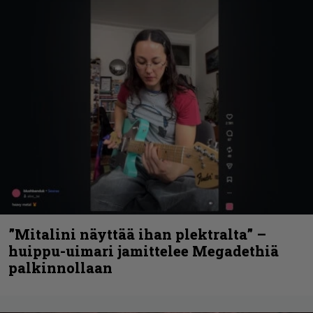
”Mitalini näyttää ihan plektralta” –
huippu-uimari jamittelee Megadethiä
palkinnollaan