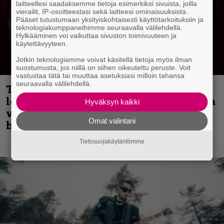
laitteellesi saadaksemme tietoja esimerkiksi sivuista, joilla
vierailit, IP-osoitteestasi sekä laitteesi ominaisuuksista.
Pääset tutustumaan yksityiskohtaisesti käyttötarkoituksiin ja
teknologiakumppaneihimme seuraavalla välilehdellä.
Hylkääminen voi vaikuttaa sivuston toimivuuteen ja
käytettävyyteen.
Jotkin teknologiamme voivat käsitellä tietoja myös ilman
suostumusta, jos niillä on siihen oikeutettu peruste. Voit
vastustaa tätä tai muuttaa asetuksiasi milloin tahansa
seuraavalla välilehdellä.
Thrash ’n’ roll -yhtye Madred ryydittää
levyjulkaisua keikkareissulla kuvatulla
Hyväksyn kaikki
videolla – ”Oltiin pakussa kusihädässä
Omat valintani
helvetin väsyneenä…”
Tietosuojakäytäntömme