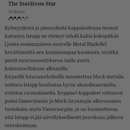
The Insidious Star
Trollzorn
Kylmyydestä ja pimeydestä kappaleidensa teemat
kahmiva Istapp on ehtinyt tehdä kaksi kokopitkää
(joista ensimmäisen suurelle Metal Bladelle)
herättämättä sen kummempaa huomiota, eivätkä
portit suurmenestykseen taida aueta
kolmannellakaan albumilla.
Kirpeillä kitaramelodioilla maustettua black metalia
soittava Istapp kuulostaa hyvin skandinaaviselta,
eritoten ruotsalaiselta. Eeppiset kappaleet viittaavat
paitsi Dissectioniin ja Mörk Gryningin alkuvuosien
tuotoksiin myös Vintersorgiin, ja on huomattavaa,
että Istapp ei jää sävellyksellisesti juurikaan jälkeen
verrokeistaan.