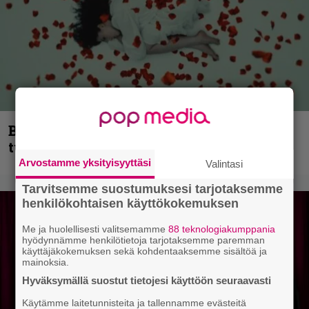
Blind Channel palaa rytinällä –
tuplasingle videoineen julki
Arvostamme yksityisyyttäsi
Valintasi
Tarvitsemme suostumuksesi tarjotaksemme
henkilökohtaisen käyttökokemuksen
Me ja huolellisesti valitsemamme
88 teknologiakumppania
hyödynnämme henkilötietoja tarjotaksemme paremman
käyttäjäkokemuksen sekä kohdentaaksemme sisältöä ja
mainoksia.
Hyväksymällä suostut tietojesi käyttöön seuraavasti
Käytämme laitetunnisteita ja tallennamme evästeitä