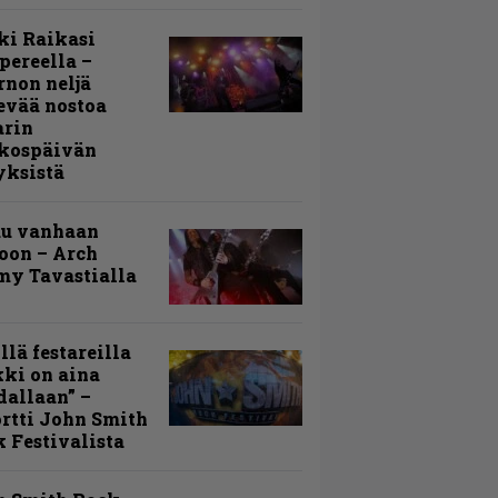
ki Raikasi
ereella –
rnon neljä
evää nostoa
arin
kospäivän
yksistä
uu vanhaan
toon – Arch
my Tavastialla
llä festareilla
ki on aina
allaan” –
rtti John Smith
 Festivalista