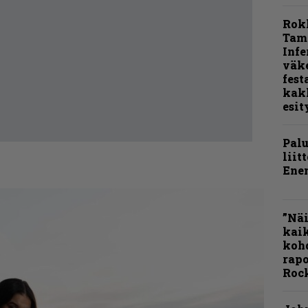
Rok
Tamp
Infe
väk
fest
kak
esit
Pal
liit
Ene
”Näi
kaik
kohd
rapo
Rock