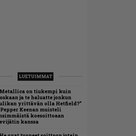
LUETUIMMAT
Metallica on tiukempi kuin
oskaan ja te haluatte jonkun
ulikan yrittävän olla Hetfield?”
 Pepper Keenan muisteli
nsimmäistä koesoittoaan
evijätin kanssa
He ovat tuoneet soittoon jotain