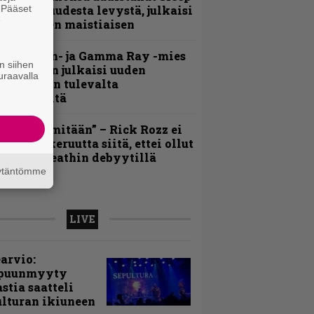
. Pääset
iedottaa uudesta levystä, julkaisi
e
yös uuden maistiaisen
Helloween- ja Gamma Ray -mies
n siihen
ai Hansen julkaisi uuden
uraavalla
aistiaisen tulevalta
oololevyltä
En kadu mitään” – Rick Rozz ei
unne katkeruutta siitä, ettei ollut
ukana Deathin debyytillä
äytäntömme
LIVE
arvio:
puunmyyty
stia saatteli
lturan ikiuneen