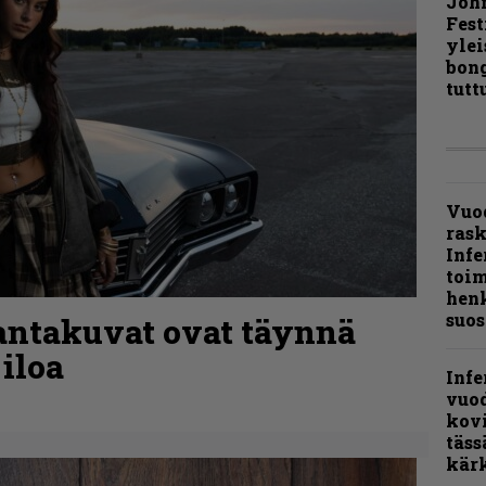
Joh
Fest
ylei
bong
tutt
Vuo
ras
Infe
toi
henk
suos
rantakuvat ovat täynnä
 iloa
Infe
vuo
kov
täss
kär