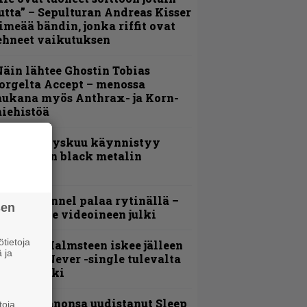
utta” – Sepulturan Andreas Kisser
imeää bändin, jonka riffit ovat
ehneet vaikutuksen
äin lähtee Ghostin Tobias
orgelta Accept – menossa
ukana myös Anthrax- ja Korn-
iehistöä
Espoon syyskuu käynnistyy
otimaisen black metalin
erkeissä
lind Channel palaa rytinällä –
sen
uplasingle videoineen julki
tietoja
ngwie Malmsteen iskee jälleen
 ja
 Now or Never -single tulevalta
evyltä julki
Kokoonpanonsa uudistanut Sleep
toja