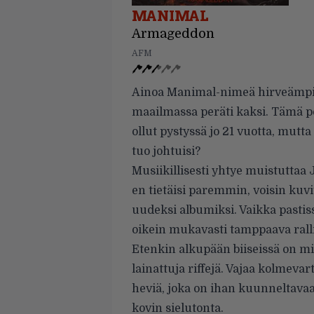
MANIMAL
Armageddon
AFM
Ainoa Manimal-nimeä hirveämpi a
maailmassa peräti kaksi. Tämä p
ollut pystyssä jo 21 vuotta, mut
tuo johtuisi?
Musiikillisesti yhtye muistuttaa 
en tietäisi paremmin, voisin ku
uudeksi albumiksi. Vaikka pastis
oikein mukavasti tamppaava ralli
Etenkin alkupään biiseissä on mi
lainattuja riffejä. Vajaa kolmev
heviä, joka on ihan kuunneltavaa
kovin sielutonta.