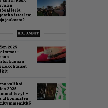
n Smith Rock
ivalin
sögalleria –
aatko itsesi tai
uja joukosta?
KOLUMNIT
den 2025
kaimmat –
rnon
mituskunnan
ilökohtaiset
ikit
rno valikoi
den 2025
immat levyt –
ä ulkomaisten
kikymmenikkö