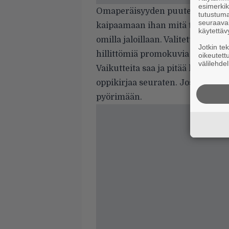
esimerkiks
Omaperäisyyden puute onkin sel
tutustuma
seuraaval
kaipaamaan ihan mitä tahansa, 
käytettäv
omilla jaloillaan. Valitettavasti
Jotkin te
hillittömiä promokuvia ottaessa.
oikeutett
välilehdel
Vaikutteita saa ja pitää hyödyntä
oppikirjaa seuraten. Jos copy/pas
pyörimään.