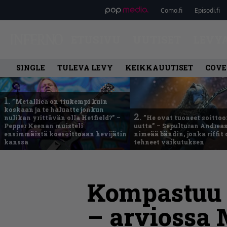
Como.fi
Episodi.fi
ETUSIVU
UUTISET
LEVY
SINGLE
TULEVA LEVY
KEIKKAUUTISET
COVE
1.
”Metallica on tiukempi kuin
koskaan ja te haluatte jonkun
2.
nulikan yrittävän olla Hetfield?” –
”He ovat tuoneet soittoo
Pepper Keenan muisteli
uutta” – Sepulturan Andreas
ensimmäistä koesoittoaan hevijätin
nimeää bändin, jonka riffit
kanssa
tehneet vaikutuksen
Kompastuu 
– arviossa