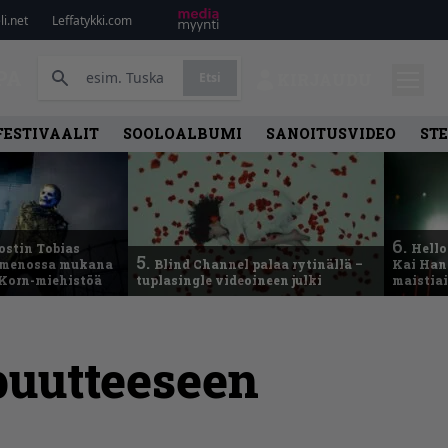
i.net
Leffatykki.com
PA
Etsi
KIRJAUDU
FESTIVAALIT
SOOLOALBUMI
SANOITUSVIDEO
ST
6.
ostin Tobias
Hello
5.
– menossa mukana
Blind Channel palaa rytinällä –
Kai Hans
 Korn-miehistöä
tuplasingle videoineen julki
maistiai
uutteeseen