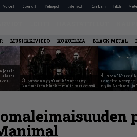
Voice.fi
Soundi.fi
Pelaaja.fi
Inferno.fi
Rumba.fi
Tilt.fi
Metel
ARVIOT
LEHTI
HAASTATTELUT
KAUP
R
MUSIIKKIVIDEO
KOKOELMA
BLACK METAL
n jotain
4.
 Kisser
Näin lähtee Gh
3.
 ovat
Espoon syyskuu käynnistyy
Forgelta Accept 
kotimaisen black metalin merkeissä
myös Anthrax- ja
omaleimaisuuden p
 Manimal