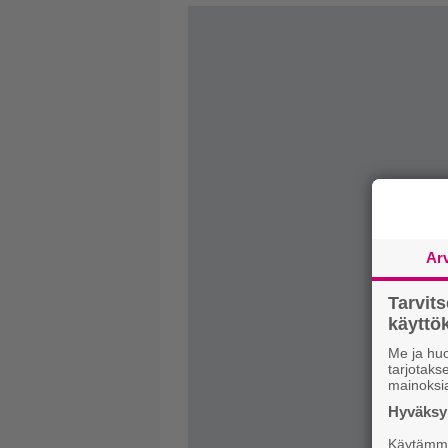
Ar
Tarvit
käytt
Me ja huo
tarjotak
mainoksi
Hyväksym
Käytämme 