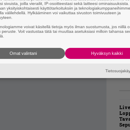
i sivuista, joilla vierailit, IP-osoitteestasi sekä laitteesi ominaisuuksista
t
keästi bändin suurin kompastuskivi. Jään
an yksityiskohtaisesti käyttötarkoituksiin ja teknologiakumppaneihimm
m
la välilehdellä. Hylkääminen voi vaikuttaa sivuston toimivuuteen ja
mikä osoittaisi ryhmän kykenevän seisomaan
yyteen.
 kaikki omaleimaisuuden rippeet on käytetty
knologiamme voivat käsitellä tietoja myös ilman suostumusta, jos niillä o
K
u peruste. Voit vastustaa tätä tai muuttaa asetuksiasi milloin tahansa se
m
lä.
ä, mutta nyt mennään aivan liian tarkasti
s
te-meininki ei haittaa, ei muuta kuin levy
”
Omat valintani
Hyväksyn kaikki
t
m
Tietosuojak
Live
Lop
Tava
Sepu