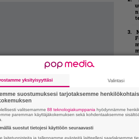
u
n
t
N
F
m
m
k
m
vostamme yksityisyyttäsi
Valintasi
B
semme suostumuksesi tarjotaksemme henkilökohtai
t
ökokemuksen
lellisesti valitsemamme
88 teknologiakumppania
hyödynnämme henkilö
Y
semme paremman käyttäjäkokemuksen sekä kohdentaaksemme sisältöä
–
a.
l
ällä suostut tietojesi käyttöön seuraavasti
laitetunnisteita ja tallennamme evästeitä laitteellesi saadaksemme tie