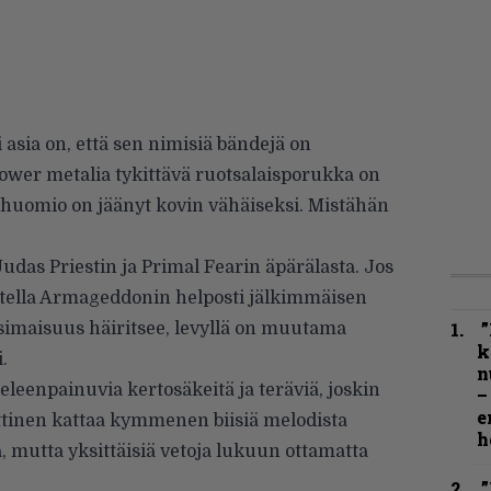
sia on, että sen nimisiä bändejä on
ower metalia tykittävä ruotsalaisporukka on
ta huomio on jäänyt kovin vähäiseksi. Mistähän
Judas Priestin ja Primal Fearin äpärälasta. Jos
vitella Armageddonin helposti jälkimmäisen
”
simaisuus häiritsee, levyllä on muutama
k
.
n
eleenpainuvia kertosäkeitä ja teräviä, joskin
–
e
arttinen kattaa kymmenen biisiä melodista
h
, mutta yksittäisiä vetoja lukuun ottamatta
”