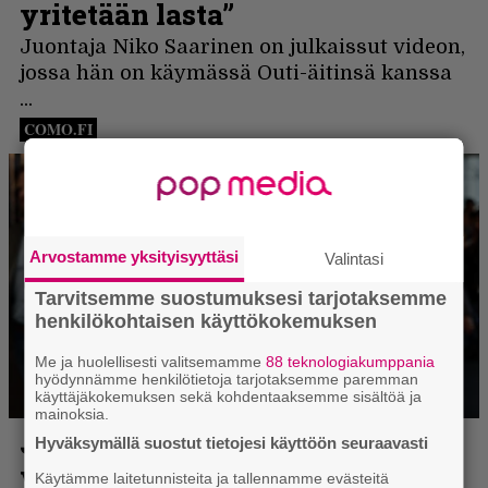
Arvostamme yksityisyyttäsi
Valintasi
Tarvitsemme suostumuksesi tarjotaksemme
henkilökohtaisen käyttökokemuksen
Me ja huolellisesti valitsemamme
88 teknologiakumppania
hyödynnämme henkilötietoja tarjotaksemme paremman
käyttäjäkokemuksen sekä kohdentaaksemme sisältöä ja
mainoksia.
Hyväksymällä suostut tietojesi käyttöön seuraavasti
Käytämme laitetunnisteita ja tallennamme evästeitä