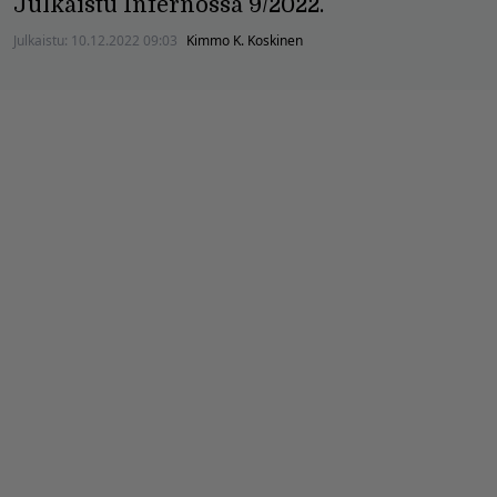
Julkaistu Infernossa 9/2022.
Julkaistu:
10.12.2022 09:03
Kimmo K. Koskinen