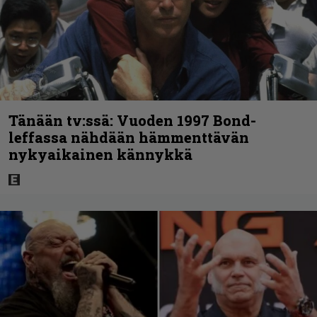
Tänään tv:ssä: Vuoden 1997 Bond-
leffassa nähdään hämmenttävän
nykyaikainen kännykkä