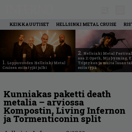
KEIKKAUUTISET
HELLSINKI METAL CRUISE
RIS
2.
Hellsinki Metal Festival
osa 2: Opeth, Misþyrming, E
1.
Loppuvuoden Hellsinki Metal
Triptykon ja muita lauanta
Cruisen esiintyjät julki
esiintyjiä
Kunniakas paketti death
metalia – arviossa
Kompostin, Living Infernon
ja Tormenticonin split