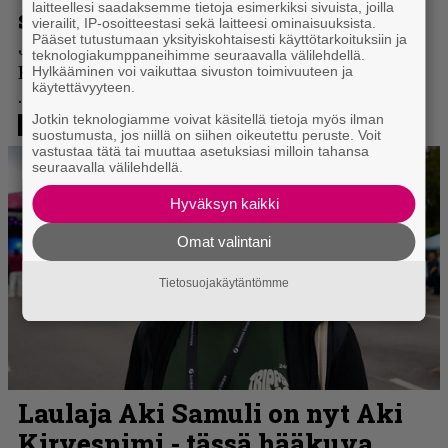
laitteellesi saadaksemme tietoja esimerkiksi sivuista, joilla
vierailit, IP-osoitteestasi sekä laitteesi ominaisuuksista.
Pääset tutustumaan yksityiskohtaisesti käyttötarkoituksiin ja
teknologiakumppaneihimme seuraavalla välilehdellä.
Hylkääminen voi vaikuttaa sivuston toimivuuteen ja
käytettävyyteen.
Jotkin teknologiamme voivat käsitellä tietoja myös ilman
suostumusta, jos niillä on siihen oikeutettu peruste. Voit
vastustaa tätä tai muuttaa asetuksiasi milloin tahansa
seuraavalla välilehdellä.
Hyväksyn kaikki
Omat valintani
Tietosuojakäytäntömme