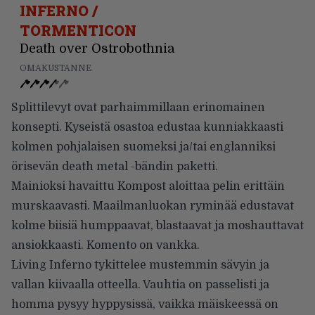
INFERNO /
TORMENTICON
Death over Ostrobothnia
OMAKUSTANNE
Splittilevyt ovat parhaimmillaan erinomainen
konsepti. Kyseistä osastoa edustaa kunniakkaasti
kolmen pohjalaisen suomeksi ja/tai englanniksi
örisevän death metal -bändin paketti.
Mainioksi havaittu Kompost aloittaa pelin erittäin
murskaavasti. Maailmanluokan ryminää edustavat
kolme biisiä humppaavat, blastaavat ja moshauttavat
ansiokkaasti. Komento on vankka.
Living Inferno tykittelee mustemmin sävyin ja
vallan kiivaalla otteella. Vauhtia on passelisti ja
homma pysyy hyppysissä, vaikka mäiskeessä on