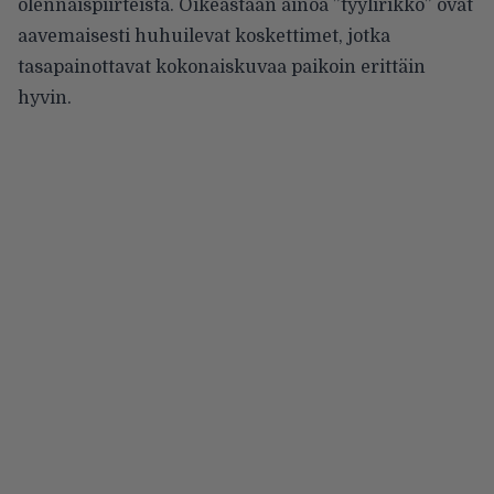
olennaispiirteistä. Oikeastaan ainoa ”tyylirikko” ovat
aavemaisesti huhuilevat koskettimet, jotka
tasapainottavat kokonaiskuvaa paikoin erittäin
hyvin.