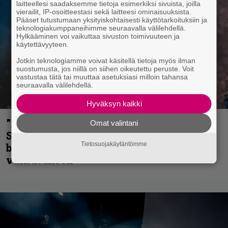
laitteellesi saadaksemme tietoja esimerkiksi sivuista, joilla
vierailit, IP-osoitteestasi sekä laitteesi ominaisuuksista.
Pääset tutustumaan yksityiskohtaisesti käyttötarkoituksiin ja
teknologiakumppaneihimme seuraavalla välilehdellä.
Hylkääminen voi vaikuttaa sivuston toimivuuteen ja
käytettävyyteen.
Jotkin teknologiamme voivat käsitellä tietoja myös ilman
suostumusta, jos niillä on siihen oikeutettu peruste. Voit
vastustaa tätä tai muuttaa asetuksiasi milloin tahansa
seuraavalla välilehdellä.
Hyväksyn kaikki
”He ovat tuoneet soittoon jotain uutta” –
Omat valintani
Sepulturan Andreas Kisser nimeää
Tietosuojakäytäntömme
bändin, jonka riffit ovat tehneet
vaikutuksen