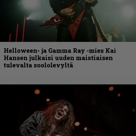
Helloween- ja Gamma Ray -mies Kai
Hansen julkaisi uuden maistiaisen
tulevalta soololevyltä