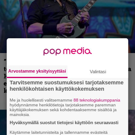
”Metallica on tiukempi kuin koskaan ja
te haluatte jonkun nulikan yrittävän olla
Arvostamme yksityisyyttäsi
Valintasi
Hetfield?” – Pepper Keenan muisteli
ensimmäistä koesoittoaan hevijätin
Tarvitsemme suostumuksesi tarjotaksemme
henkilökohtaisen käyttökokemuksen
kanssa
Me ja huolellisesti valitsemamme
88 teknologiakumppania
hyödynnämme henkilötietoja tarjotaksemme paremman
käyttäjäkokemuksen sekä kohdentaaksemme sisältöä ja
mainoksia.
Hyväksymällä suostut tietojesi käyttöön seuraavasti
Käytämme laitetunnisteita ja tallennamme evästeitä