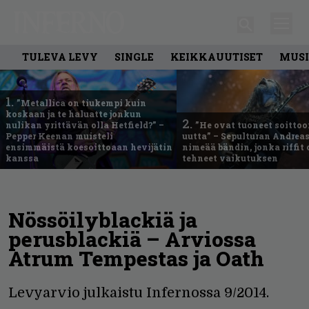
TULEVA LEVY
SINGLE
KEIKKAUUTISET
MUSI
1.
”Metallica on tiukempi kuin
koskaan ja te haluatte jonkun
2.
nulikan yrittävän olla Hetfield?” –
”He ovat tuoneet soittoo
Pepper Keenan muisteli
uutta” – Sepulturan Andreas
ensimmäistä koesoittoaan hevijätin
nimeää bändin, jonka riffit
kanssa
tehneet vaikutuksen
Nössöilyblackiä ja
perusblackiä – Arviossa
Atrum Tempestas ja Oath
Levyarvio julkaistu Infernossa 9/2014.