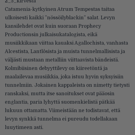
Catamenia-kytkyinen Atrum Tempestas taitaa
ulkoisesti kaikki ”nössöilyblackin” salat. Levyn
kansilehdet ovat kuin suoraan Prophecy
Productionsin julkaisukatalogista, eikä
musiikkikaan viittaa kauaksi Agallochista, vanhasta
Alcestista, Lantlôsista ja muista tunnelmallisista ja
väljästi mustaan metalliin viittaavista bändeistä.
Kolmibiisinen debyyttilevy on kiireetöntä ja
maalailevaa musiikkia, joka istuu hyvin syksyisiin
tunnelmiin. Jokainen kappaleista on nimetty tietysti
ranskaksi, mutta itse sanoitukset ovat pääosin
englantia, paria lyhyttä suomenkielistä pätkää
lukuun ottamatta. Viimeistään ne todistavat, että
levyn synkkä tunnelma ei pureudu todellakaan
luuytimeen asti.