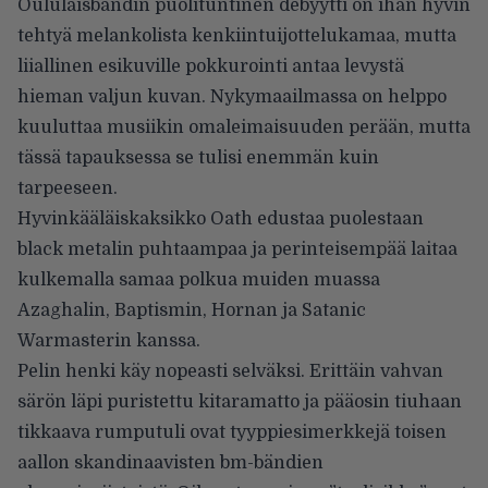
Oululaisbändin puolituntinen debyytti on ihan hyvin
tehtyä melankolista kenkiintuijottelukamaa, mutta
liiallinen esikuville pokkurointi antaa levystä
hieman valjun kuvan. Nykymaailmassa on helppo
kuuluttaa musiikin omaleimaisuuden perään, mutta
tässä tapauksessa se tulisi enemmän kuin
tarpeeseen.
Hyvinkääläiskaksikko Oath edustaa puolestaan
black metalin puhtaampaa ja perinteisempää laitaa
kulkemalla samaa polkua muiden muassa
Azaghalin, Baptismin, Hornan ja Satanic
Warmasterin kanssa.
Pelin henki käy nopeasti selväksi. Erittäin vahvan
särön läpi puristettu kitaramatto ja pääosin tiuhaan
tikkaava rumputuli ovat tyyppiesimerkkejä toisen
aallon skandinaavisten bm-bändien