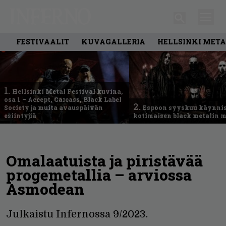
FESTIVAALIT
KUVAGALLERIA
HELLSINKI META
1.
Hellsinki Metal Festival kuvina,
osa 1 – Accept, Carcass, Black Label
2.
Society ja muita avauspäivän
Espoon syyskuu käynni
esiintyjiä
kotimaisen black metalin m
Omalaatuista ja piristävää
progemetallia – arviossa
Asmodean
Julkaistu Infernossa 9/2023.