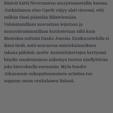
löisivät kättä Nevermoren murjotusmetallin kanssa.
Jonkinlainen etno-Opeth väijyy alati vieressä, että
milloin tässä päästään fiilistelemään.
Valoisimmillaan suorastaan leijutaan ja
suoraviivaisimmillaan kuulostetaan siltä kuin
Mastodon soittaisi Danko Jonesia. Ensikuuntelulla ei
ikinä tiedä, mitä seuraavan sointukäännöksen
takana piileksii, mutta kuuntelukertojen kertyessä
bändin omaleimainen näkemys tuntuu miellyttävän
joka kierroksella enemmän. Myös Sondre
Johansenin mikepattonmainen artistius tuo
soppaan oman venkulaisen lisänsä.