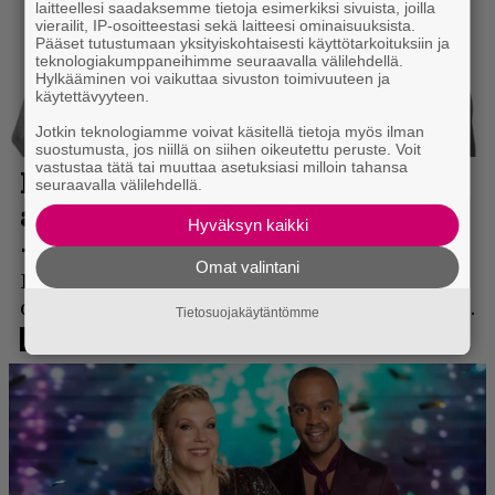
laitteellesi saadaksemme tietoja esimerkiksi sivuista, joilla
vierailit, IP-osoitteestasi sekä laitteesi ominaisuuksista.
Pääset tutustumaan yksityiskohtaisesti käyttötarkoituksiin ja
teknologiakumppaneihimme seuraavalla välilehdellä.
Hylkääminen voi vaikuttaa sivuston toimivuuteen ja
käytettävyyteen.
Jotkin teknologiamme voivat käsitellä tietoja myös ilman
suostumusta, jos niillä on siihen oikeutettu peruste. Voit
vastustaa tätä tai muuttaa asetuksiasi milloin tahansa
seuraavalla välilehdellä.
Hyväksyn kaikki
Omat valintani
Tietosuojakäytäntömme