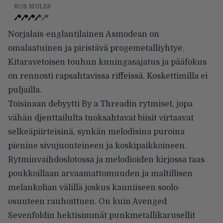
ROB MULES
Norjalais-englantilainen Asmodean on
omalaatuinen ja piristävä progemetalliyhtye.
Kitaravetoisen touhun kuningasajatus ja pääfokus
on rennosti rapsahtavissa riffeissä. Koskettimilla ei
puljailla.
Toisinaan debyytti By a Threadin rytmiset, jopa
vähän djenttailulta tuoksahtavat biisit virtaavat
selkeäpiirteisinä, synkän melodisina puroina
pienine sivujuonteineen ja koskipaikkoineen.
Rytminvaihdoslotossa ja melodioiden kirjossa taas
poukkoillaan arvaamattomuuden ja maltillisen
melankolian välillä joskus kauniiseen soolo-
osuuteen rauhoittuen. On kuin Avenged
Sevenfoldin hektisimmät punkmetallikarusellit