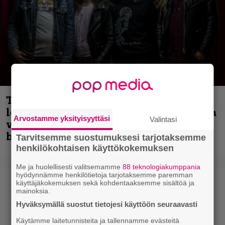
Thrash ’n’ roll -yhtye Madred ryydittää
levyjulkaisua keikkareissulla kuvatulla
Arvostamme yksityisyyttäsi
Valintasi
videolla – ”Oltiin pakussa kusihädässä
helvetin väsyneenä…”
Tarvitsemme suostumuksesi tarjotaksemme
henkilökohtaisen käyttökokemuksen
Me ja huolellisesti valitsemamme
88 teknologiakumppania
hyödynnämme henkilötietoja tarjotaksemme paremman
käyttäjäkokemuksen sekä kohdentaaksemme sisältöä ja
mainoksia.
Hyväksymällä suostut tietojesi käyttöön seuraavasti
Käytämme laitetunnisteita ja tallennamme evästeitä