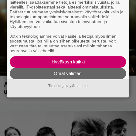
laitteellesi saadaksemme tietoja esimerkiksi sivuista, joilla
vierailit, IP-osoitteestasi sekä laitteesi ominaisuuksista.
Pääset tutustumaan yksityiskohtaisesti käyttötarkoituksiin ja
teknologiakumppaneihimme seuraavalla välilehdellä.
Hylkääminen voi vaikuttaa sivuston toimivuuteen ja
käytettävyyteen.
Jotkin teknologiamme voivat käsitellä tietoja myös ilman
suostumusta, jos niillä on siihen oikeutettu peruste. Voit
vastustaa tätä tai muuttaa asetuksiasi milloin tahansa
seuraavalla välilehdellä.
Hyväksyn kaikki
Omat valintani
Anthrax vie katsojat keikkatunnelmiin
Tietosuojakäytäntömme
uudella videollaan