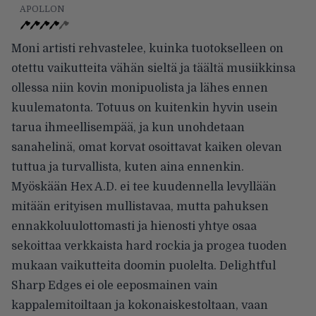
APOLLON
Moni artisti rehvastelee, kuinka tuotokselleen on
otettu vaikutteita vähän sieltä ja täältä musiikkinsa
ollessa niin kovin monipuolista ja lähes ennen
kuulematonta. Totuus on kuitenkin hyvin usein
tarua ihmeellisempää, ja kun unohdetaan
sanahelinä, omat korvat osoittavat kaiken olevan
tuttua ja turvallista, kuten aina ennenkin.
Myöskään Hex A.D. ei tee kuudennella levyllään
mitään erityisen mullistavaa, mutta pahuksen
ennakkoluulottomasti ja hienosti yhtye osaa
sekoittaa verkkaista hard rockia ja progea tuoden
mukaan vaikutteita doomin puolelta. Delightful
Sharp Edges ei ole eeposmainen vain
kappalemitoiltaan ja kokonaiskestoltaan, vaan