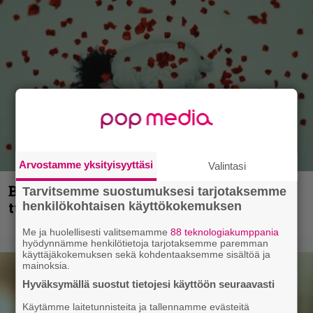
Arvostamme yksityisyyttäsi
Valintasi
Blind Channel palaa rytinällä –
Tarvitsemme suostumuksesi tarjotaksemme
tuplasingle videoineen julki
henkilökohtaisen käyttökokemuksen
Me ja huolellisesti valitsemamme
88 teknologiakumppania
hyödynnämme henkilötietoja tarjotaksemme paremman
käyttäjäkokemuksen sekä kohdentaaksemme sisältöä ja
mainoksia.
Hyväksymällä suostut tietojesi käyttöön seuraavasti
Käytämme laitetunnisteita ja tallennamme evästeitä