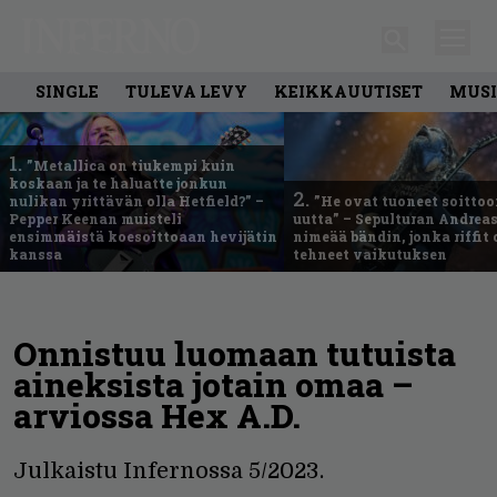
SINGLE
TULEVA LEVY
KEIKKAUUTISET
MUSI
1.
”Metallica on tiukempi kuin
koskaan ja te haluatte jonkun
2.
nulikan yrittävän olla Hetfield?” –
”He ovat tuoneet soittoo
Pepper Keenan muisteli
uutta” – Sepulturan Andreas
ensimmäistä koesoittoaan hevijätin
nimeää bändin, jonka riffit
kanssa
tehneet vaikutuksen
Onnistuu luomaan tutuista
aineksista jotain omaa –
arviossa Hex A.D.
Julkaistu Infernossa 5/2023.