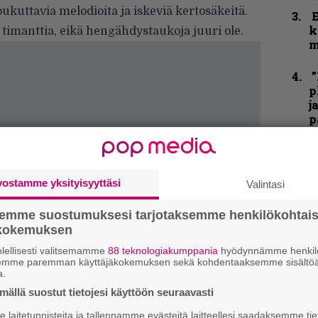
ukuttavia melodioita ja iskeviä kertosäkeitä.
k
 timanttia, eikä hengähdystaukoja juuri ole.
m
”
p
j
p
K
P
k
vostamme yksityisyyttäsi
Valintasi
v
semme suostumuksesi tarjotaksemme henkilökohtai
T
ökokemuksen
r
lellisesti valitsemamme
88 teknologiakumppania
hyödynnämme henkilö
k
semme paremman käyttäjäkokemuksen sekä kohdentaaksemme sisältöä
v
a.
k
ällä suostut tietojesi käyttöön seuraavasti
laitetunnisteita ja tallennamme evästeitä laitteellesi saadaksemme tie