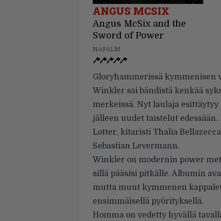
ANGUS MCSIX
Angus McSix and the
Sword of Power
NAPALM
Gloryhammerissä kymmenisen vu
Winkler sai bändistä kenkää syks
merkeissä. Nyt laulaja esittäyty
jälleen uudet taistelut edessää
Lotter, kitaristi Thalia Bellazecca 
Sebastian Levermann.
Winkler on modernin power metal
sillä pääsisi pitkälle. Albumin av
mutta muut kymmenen kappaletta
ensimmäisellä pyörityksellä.
Homma on vedetty hyvällä taval