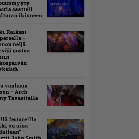
puunmyyty
stia saatteli
lturan ikiuneen
ki Raikasi
ereella –
rnon neljä
evää nostoa
arin
kospäivän
yksistä
uu vanhaan
toon – Arch
my Tavastialla
llä festareilla
ki on aina
allaan” –
rtti John Smith