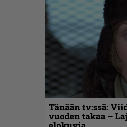
Tänään tv:ssä: Vii
vuoden takaa – La
elokuvia