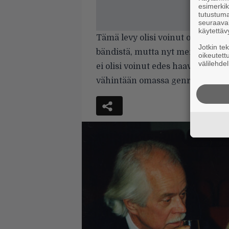
esimerkiks
tutustuma
seuraaval
käytettäv
Tämä levy olisi voinut olla käppä
Jotkin te
bändistä, mutta nyt mentiinkin 
oikeutett
välilehdel
ei olisi voinut edes haaveilla. T
vähintään omassa genressään.