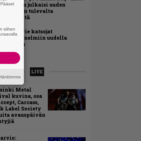
. Pääset
ai Hansen julkaisi uuden
e
aistiaisen tulevalta
oololevyltä
n siihen
nthrax vie katsojat
uraavalla
eikkatunnelmiin uudella
ideollaan
LIVE
äytäntömme
sinki Metal
ival kuvina, osa
Accept, Carcass,
k Label Society
uita avauspäivän
ntyjiä
arvio: