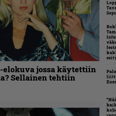
Lop
Tava
Sepu
Rok
Tamp
Infe
väk
fest
kak
esit
o-elokuva jossa käytettiin
Pal
a? Sellainen tehtiin
liit
Ene
”Näi
kaik
kohd
rapo