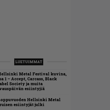
LUETUIMMAT
ellsinki Metal Festival kuvina,
sa 1 – Accept, Carcass, Black
abel Society ja muita
vauspäivän esiintyjiä
Loppuvuoden Hellsinki Metal
ruisen esiintyjät julki