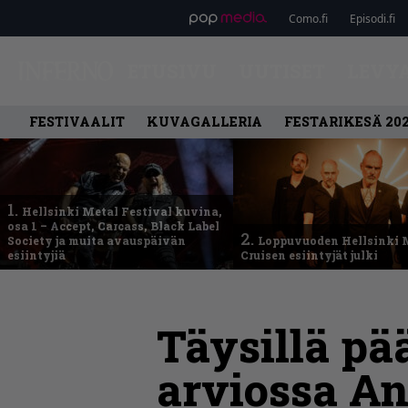
Como.fi
Episodi.fi
ETUSIVU
UUTISET
LEVY
FESTIVAALIT
KUVAGALLERIA
FESTARIKESÄ 20
1.
Hellsinki Metal Festival kuvina,
osa 1 – Accept, Carcass, Black Label
2.
Society ja muita avauspäivän
Loppuvuoden Hellsinki 
esiintyjiä
Cruisen esiintyjät julki
Täysillä p
arviossa A