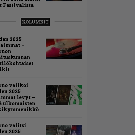
 Festivalista
KOLUMNIT
den 2025
kaimmat –
rnon
mituskunnan
ilökohtaiset
ikit
rno valikoi
den 2025
immat levyt –
ä ulkomaisten
kikymmenikkö
rno valitsi
den 2025