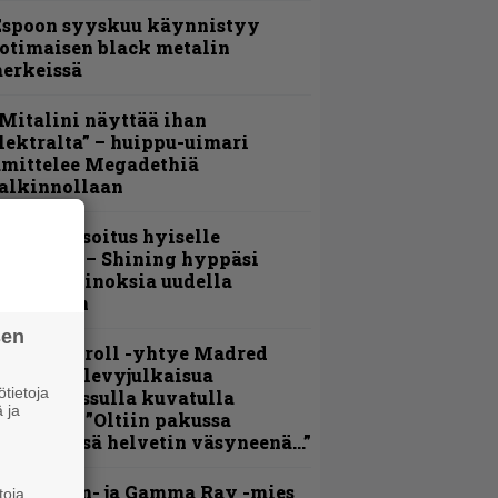
Espoon syyskuu käynnistyy
otimaisen black metalin
erkeissä
Mitalini näyttää ihan
lektralta” – huippu-uimari
amittelee Megadethiä
alkinnollaan
unnianosoitus hyiselle
ohjolalle – Shining hyppäsi
eskelle kinoksia uudella
ideollaan
sen
hrash ’n’ roll -yhtye Madred
yydittää levyjulkaisua
tietoja
eikkareissulla kuvatulla
 ja
ideolla – ”Oltiin pakussa
usihädässä helvetin väsyneenä…”
Helloween- ja Gamma Ray -mies
toja