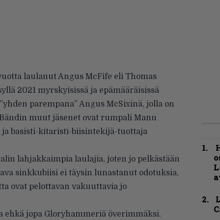
otta laulanut Angus McFife eli Thomas
yllä 2021 myrskyisissä ja epämääräisissä
y ”yhden parempana” Angus McSixinä, jolla on
n. Bändin muut jäsenet ovat rumpali Manu
ja basisti-kitaristi-biisintekijä-tuottaja
H
o
in lahjakkaimpia laulajia, joten jo pelkästään
L
aava sinkkubiisi ei täysin lunastanut odotuksia,
a
 ovat pelottavan vakuuttavia jo
C
la ehkä jopa Gloryhammeriä överimmäksi.