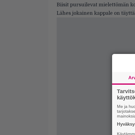
Biisit pursuilevat mielettömän ko
Lähes jokainen kappale on täyttä
Ar
Tarvit
käytt
Me ja huo
tarjotak
mainoksi
Hyväksym
Käytämme 