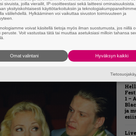
i sivuista, joilla vierailit, IP-osoitteestasi sekä laitteesi ominaisuuksista
K
an yksityiskohtaisesti käyttötarkoituksiin ja teknologiakumppaneihimm
m
la välilehdellä. Hylkääminen voi vaikuttaa sivuston toimivuuteen ja
s
yyteen.
istä b-luokan toisintoa solistin aiemmasta
knologiamme voivat käsitellä tietoja myös ilman suostumusta, jos niillä o
A
täysillä päätyyn. Komeammasta comebackistä
u peruste. Voit vastustaa tätä tai muuttaa asetuksiasi milloin tahansa se
k
lä.
ämän on oltava vuoden kovimpia levyjä,
v
Omat valintani
Hyväksyn kaikki
Tietosuojak
Hell
Fest
1 – 
Blac
ja m
esii
Live