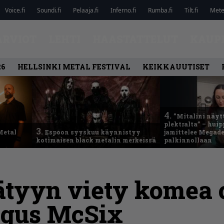
Voice.fi
Soundi.fi
Pelaaja.fi
Inferno.fi
Rumba.fi
Tilt.fi
Metel
ARVIOT
LEHTI
HAASTATTELUT
KAUP
26
HELLSINKI METAL FESTIVAL
KEIKKAUUTISET
4.
”Mitalini näyt
plektralta” – hui
3.
Metal
Espoon syyskuu käynnistyy
jamittelee Megad
kotimaisen black metalin merkeissä
palkinnollaan
äätyyn viety komea
ngus McSix