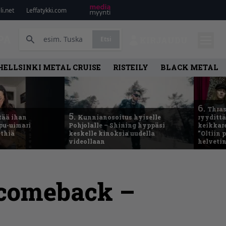
i.net
Leffatykki.com
PA
Etsi
KIRJAUDU
HELLSINKI METAL CRUISE
RISTEILY
BLACK METAL
6.
Thras
5.
tää ihan
Kunnianosoitus hyiselle
ryydittä
ppu-uimari
Pohjolalle – Shining hyppäsi
keikkare
ethiä
keskelle kinoksia uudella
”Oltiin
videollaan
helveti
 comeback –