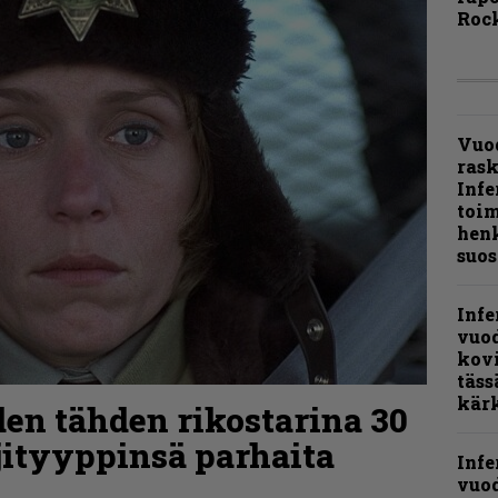
Rock
Vuo
ras
Infe
toi
henk
suos
Infe
vuo
kov
täss
kär
den tähden rikostarina 30
jityyppinsä parhaita
Infe
vuo