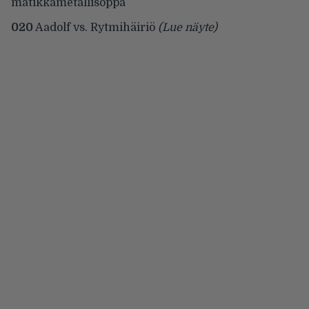
matikkametallisoppa
020
Aadolf vs. Rytmihäiriö
(Lue näyte)