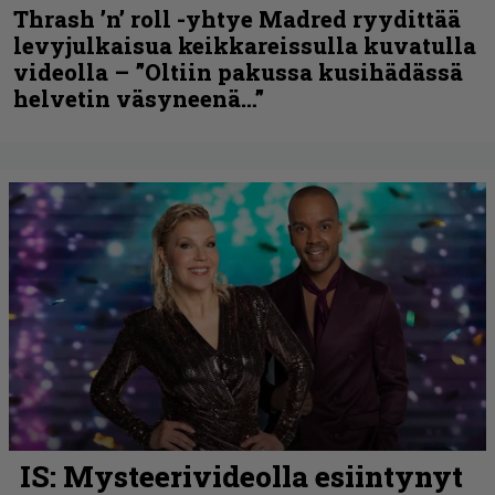
Thrash ’n’ roll -yhtye Madred ryydittää
levyjulkaisua keikkareissulla kuvatulla
videolla – ”Oltiin pakussa kusihädässä
helvetin väsyneenä…”