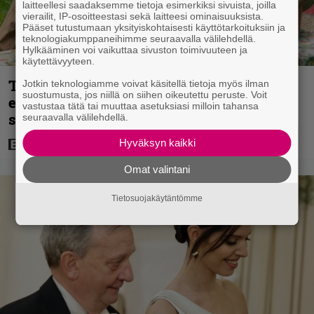
laitteellesi saadaksemme tietoja esimerkiksi sivuista, joilla
vierailit, IP-osoitteestasi sekä laitteesi ominaisuuksista.
Pääset tutustumaan yksityiskohtaisesti käyttötarkoituksiin ja
teknologiakumppaneihimme seuraavalla välilehdellä.
Hylkääminen voi vaikuttaa sivuston toimivuuteen ja
käytettävyyteen.
Tänään tv:ssä: Koskettava kotimainen
Jotkin teknologiamme voivat käsitellä tietoja myös ilman
suostumusta, jos niillä on siihen oikeutettu peruste. Voit
elokuva vuodelta 2020 – ”Tehty isolla
vastustaa tätä tai muuttaa asetuksiasi milloin tahansa
sydämellä”
seuraavalla välilehdellä.
Hyväksyn kaikki
Omat valintani
Tietosuojakäytäntömme