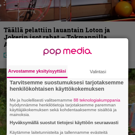
Täällä pelattiin lauantain Loton ja
Jokerin isot rahat – Tokmannilla,
ABC:lla, netissä…
Arvostamme yksityisyyttäsi
Valintasi
Tarvitsemme suostumuksesi tarjotaksemme
henkilökohtaisen käyttökokemuksen
Me ja huolellisesti valitsemamme
88 teknologiakumppania
hyödynnämme henkilötietoja tarjotaksemme paremman
käyttäjäkokemuksen sekä kohdentaaksemme sisältöä ja
mainoksia.
Hyväksymällä suostut tietojesi käyttöön seuraavasti
Käytämme laitetunnisteita ja tallennamme evästeitä