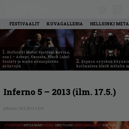
FESTIVAALIT
KUVAGALLERIA
HELLSINKI META
1.
Hellsinki Metal Festival kuvina,
osa 1 – Accept, Carcass, Black Label
2.
Society ja muita avauspäivän
Espoon syyskuu käynni
esiintyjiä
kotimaisen black metalin m
Inferno 5 – 2013 (ilm. 17.5.)
Julkaistu:
16.5.2013 13:37