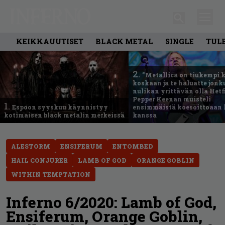
KEIKKAUUTISET
BLACK METAL
SINGLE
TUL
2.
”Metallica on tiukempi 
koskaan ja te haluatte jonk
nulikan yrittävän olla Hetfi
Pepper Keenan muisteli
1.
Espoon syyskuu käynnistyy
ensimmäistä koesoittoaan 
kotimaisen black metalin merkeissä
kanssa
ALESTORM
ENSIFERUM
ENTOMBED
HAIL CONJURER
LAMB OF GOD
ORANGE GOBLIN
WITHIN TEMPTATION
Inferno 6/2020: Lamb of God,
Ensiferum, Orange Goblin,