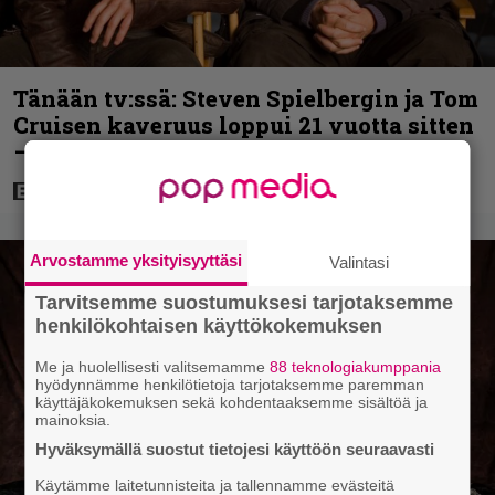
Tänään tv:ssä: Steven Spielbergin ja Tom
Cruisen kaveruus loppui 21 vuotta sitten
– Syynä Cruisen nolo käytös
Arvostamme yksityisyyttäsi
Valintasi
Tarvitsemme suostumuksesi tarjotaksemme
henkilökohtaisen käyttökokemuksen
Me ja huolellisesti valitsemamme
88 teknologiakumppania
hyödynnämme henkilötietoja tarjotaksemme paremman
käyttäjäkokemuksen sekä kohdentaaksemme sisältöä ja
mainoksia.
Hyväksymällä suostut tietojesi käyttöön seuraavasti
Käytämme laitetunnisteita ja tallennamme evästeitä