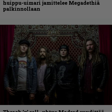
huippu-uimari jamittelee Megadethiä
palkinnollaan
Thrash ’n’ roll -yhtye Madred ryydittää