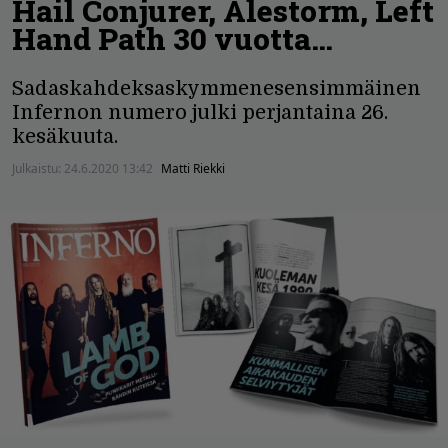
Hail Conjurer, Alestorm, Left
Hand Path 30 vuotta…
Sadaskahdeksaskymmenesensimmäinen
Infernon numero julki perjantaina 26.
kesäkuuta.
Julkaistu:
24.6.2020 13:42
Matti Riekki