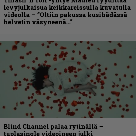
levyjulkaisua keikkareissulla kuvatulla
videolla – ”Oltiin pakussa kusihädässä
helvetin väsyneenä…”
Blind Channel palaa rytinällä –
tuplasingle videoineen julki