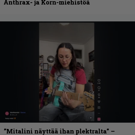
Anthrax- ja Korn-miehistöä
”Mitalini näyttää ihan plektralta” –