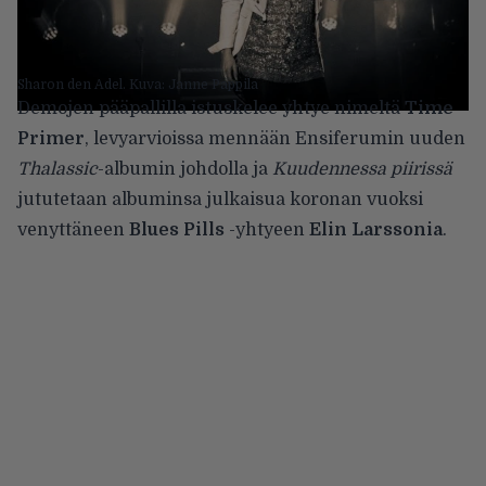
Sharon den Adel. Kuva: Janne Pappila
Demojen pääpallilla istuskelee yhtye nimeltä
Time
Primer
, levyarvioissa mennään Ensiferumin uuden
Thalassic
-albumin johdolla ja
Kuudennessa piirissä
jututetaan albuminsa julkaisua koronan vuoksi
venyttäneen
Blues Pills
-yhtyeen
Elin Larssonia
.