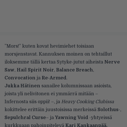
”Mors!” kuten kovat hevimiehet toisiaan
morsjenstavat. Kannuksen moinen on tehtaillut
iloksemme tällä kertaa Sytyke-jutut aiheista
Nerve
Saw
,
Hail Spirit Noir
,
Balance Breach
,
Convocation
ja
Re-Armed
.
Jukka Hätinen
sanailee kolumnissaan asioista,
joista yli nelivitonen ei ymmärrä mitään –
Infernosta siis oppii! –, ja
Heavy Cooking Clubissa
kokittelee erittäin juustoisissa merkeissä
Solothus
-,
Sepulchral Curse
– ja
Yawning Void
-yhtyeissä
kurkkuaan pahoinpitelevä
Kari Kankaanpää.