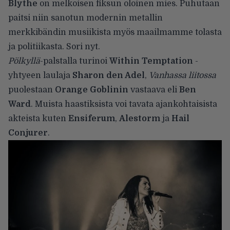
Blythe
on melkoisen fiksun oloinen mies. Puhutaan
paitsi niin sanotun modernin metallin
merkkibändin musiikista myös maailmamme tolasta
ja politiikasta. Sori nyt.
Pölkyllä
-palstalla turinoi
Within Temptation
-
yhtyeen laulaja
Sharon den Adel
,
Vanhassa liitossa
puolestaan
Orange Goblinin
vastaava eli
Ben
Ward
. Muista haastiksista voi tavata ajankohtaisista
akteista kuten
Ensiferum
,
Alestorm
ja
Hail
Conjurer
.