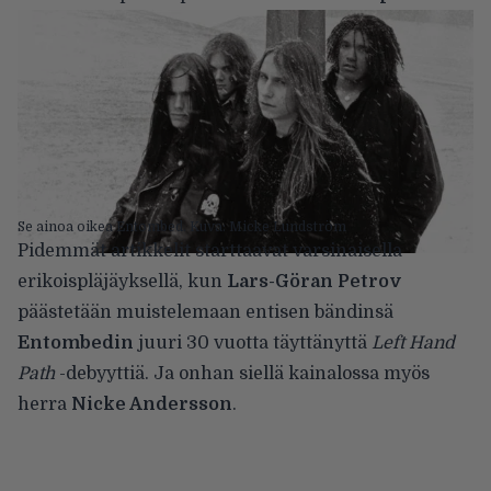
Se ainoa oikea Entombed. Kuva: Micke Lundström
Pidemmät artikkelit starttaavat varsinaisella
erikoispläjäyksellä, kun
Lars-Göran Petrov
päästetään muistelemaan entisen bändinsä
Entombedin
juuri 30 vuotta täyttänyttä
Left Hand
Path
-debyyttiä. Ja onhan siellä kainalossa myös
herra
Nicke Andersson
.