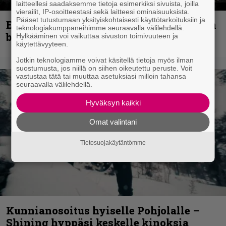
laitteellesi saadaksemme tietoja esimerkiksi sivuista, joilla
vierailit, IP-osoitteestasi sekä laitteesi ominaisuuksista.
Pääset tutustumaan yksityiskohtaisesti käyttötarkoituksiin ja
Espoon syyskuu käynnistyy kotimaisen
teknologiakumppaneihimme seuraavalla välilehdellä.
black metalin merkeissä
Hylkääminen voi vaikuttaa sivuston toimivuuteen ja
käytettävyyteen.
Jotkin teknologiamme voivat käsitellä tietoja myös ilman
suostumusta, jos niillä on siihen oikeutettu peruste. Voit
vastustaa tätä tai muuttaa asetuksiasi milloin tahansa
seuraavalla välilehdellä.
Hyväksyn kaikki
Omat valintani
Tietosuojakäytäntömme
Kunnianosoitus hyiselle Pohjolalle –
Shining hyppäsi keskelle kinoksia