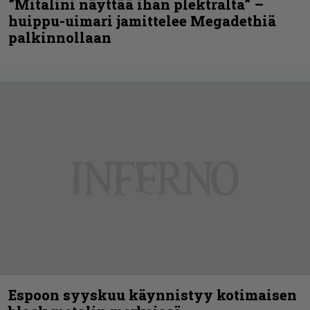
”Mitalini näyttää ihan plektralta” –
huippu-uimari jamittelee Megadethiä
palkinnollaan
Espoon syyskuu käynnistyy kotimaisen