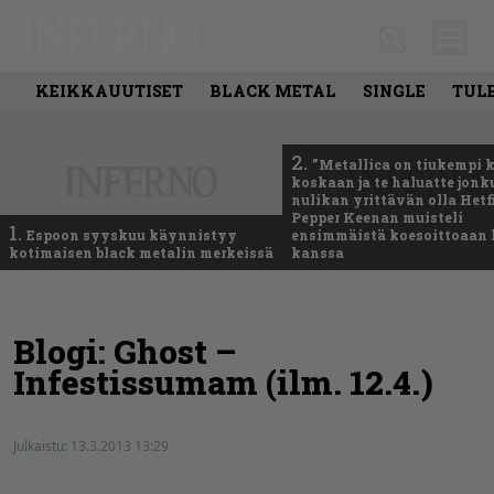
KEIKKAUUTISET
BLACK METAL
SINGLE
TUL
2.
”Metallica on tiukempi 
koskaan ja te haluatte jonk
nulikan yrittävän olla Hetfi
Pepper Keenan muisteli
1.
Espoon syyskuu käynnistyy
ensimmäistä koesoittoaan 
kotimaisen black metalin merkeissä
kanssa
Blogi: Ghost –
Infestissumam (ilm. 12.4.)
Julkaistu:
13.3.2013 13:29