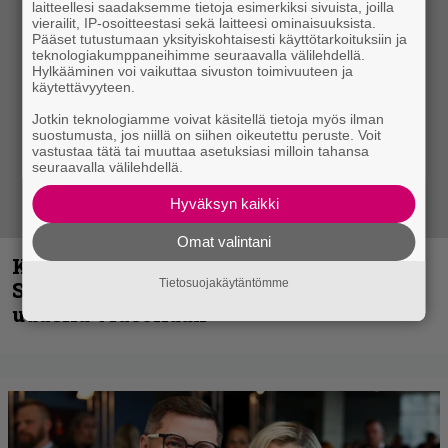
laitteellesi saadaksemme tietoja esimerkiksi sivuista, joilla
vierailit, IP-osoitteestasi sekä laitteesi ominaisuuksista.
Pääset tutustumaan yksityiskohtaisesti käyttötarkoituksiin ja
teknologiakumppaneihimme seuraavalla välilehdellä.
Hylkääminen voi vaikuttaa sivuston toimivuuteen ja
käytettävyyteen.
Jotkin teknologiamme voivat käsitellä tietoja myös ilman
suostumusta, jos niillä on siihen oikeutettu peruste. Voit
vastustaa tätä tai muuttaa asetuksiasi milloin tahansa
seuraavalla välilehdellä.
Hyväksyn kaikki
Omat valintani
Kunnianosoitus hyiselle Pohjolalle –
Tietosuojakäytäntömme
Shining hyppäsi keskelle kinoksia
uudella videollaan