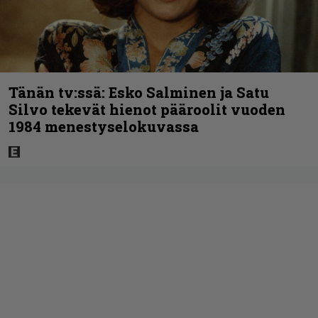
Tänän tv:ssä: Esko Salminen ja Satu
Silvo tekevät hienot pääroolit vuoden
1984 menestyselokuvassa