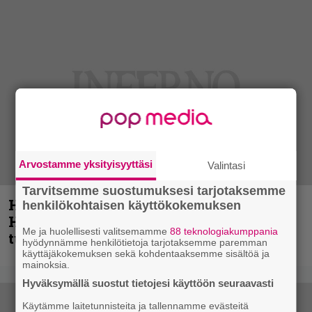
Arvostamme yksityisyyttäsi
Valintasi
Tarvitsemme suostumuksesi tarjotaksemme
Helloween- ja Gamma Ray -mies Kai
henkilökohtaisen käyttökokemuksen
Hansen julkaisi uuden maistiaisen
Me ja huolellisesti valitsemamme
88 teknologiakumppania
tulevalta soololevyltä
hyödynnämme henkilötietoja tarjotaksemme paremman
käyttäjäkokemuksen sekä kohdentaaksemme sisältöä ja
mainoksia.
Hyväksymällä suostut tietojesi käyttöön seuraavasti
Käytämme laitetunnisteita ja tallennamme evästeitä