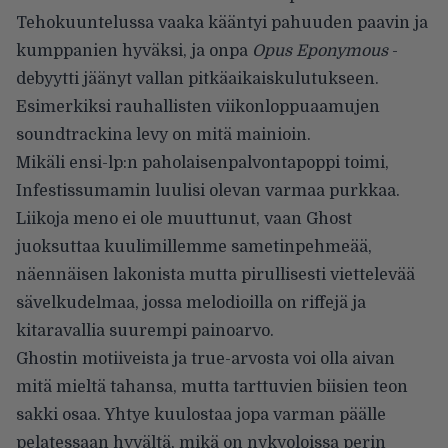
Tehokuuntelussa vaaka kääntyi pahuuden paavin ja
kumppanien hyväksi, ja onpa
Opus Eponymous
-
debyytti jäänyt vallan pitkäaikaiskulutukseen.
Esimerkiksi rauhallisten viikonloppuaamujen
soundtrackina levy on mitä mainioin.
Mikäli ensi-lp:n paholaisenpalvontapoppi toimi,
Infestissumamin luulisi olevan varmaa purkkaa.
Liikoja meno ei ole muuttunut, vaan Ghost
juoksuttaa kuulimillemme sametinpehmeää,
näennäisen lakonista mutta pirullisesti viettelevää
sävelkudelmaa, jossa melodioilla on riffejä ja
kitaravallia suurempi painoarvo.
Ghostin motiiveista ja true-arvosta voi olla aivan
mitä mieltä tahansa, mutta tarttuvien biisien teon
sakki osaa. Yhtye kuulostaa jopa varman päälle
pelatessaan hyvältä, mikä on nykyoloissa perin