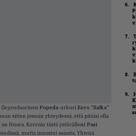
K
P
k
v
T
r
k
v
k
B
t
K
m
sä (legendaarinen
Popeda
-urkuri
Eero ”Safka”
s
uan sitten jossain yhteydessä, että pitäisi olla
on Huora. Kerroin tästä ystävälle
ni Pasi
ä bändissä, mutta innostui asiasta. Yhtenä