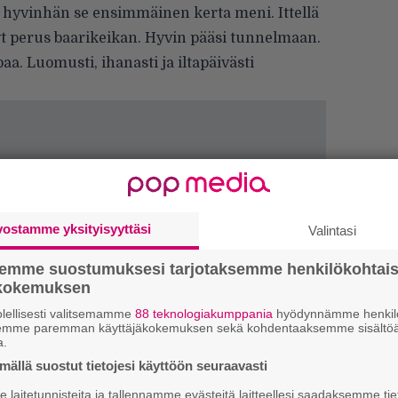
ta hyvinhän se ensimmäinen kerta meni. Ittellä
tänyt perus baarikeikan. Hyvin pääsi tunnelmaan.
. Luomusti, ihanasti ja iltapäivästi
vostamme yksityisyyttäsi
Valintasi
semme suostumuksesi tarjotaksemme henkilökohtai
ökokemuksen
lellisesti valitsemamme
88 teknologiakumppania
hyödynnämme henkilö
semme paremman käyttäjäkokemuksen sekä kohdentaaksemme sisältöä
k
a.
m
ällä suostut tietojesi käyttöön seuraavasti
laitetunnisteita ja tallennamme evästeitä laitteellesi saadaksemme tie