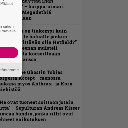
Mitalini näyttää ihan
. Pääset
lektralta” – huippu-uimari
e
amittelee Megadethiä
alkinnollaan
n siihen
Metallica on tiukempi kuin
uraavalla
oskaan ja te haluatte jonkun
ulikan yrittävän olla Hetfield?”
 Pepper Keenan muisteli
nsimmäistä koesoittoaan
evijätin kanssa
äytäntömme
äin lähtee Ghostin Tobias
orgelta Accept – menossa
ukana myös Anthrax- ja Korn-
iehistöä
He ovat tuoneet soittoon jotain
utta” – Sepulturan Andreas Kisser
imeää bändin, jonka riffit ovat
ehneet vaikutuksen