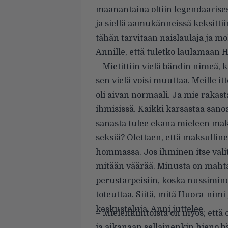
maanantaina oltiin legendaaris
ja siellä aamukänneissä keksittiin
tähän tarvitaan naislaulaja ja m
Annille, että tuletko laulamaan
– Mietittiin vielä bändin nimeä, ku
sen vielä voisi muuttaa. Meille it
oli aivan normaali. Ja mie rakast
ihmisissä. Kaikki karsastaa sanoa 
sanasta tulee ekana mieleen mak
seksiä? Olettaen, että maksullin
hommassa. Jos ihminen itse valits
mitään väärää. Minusta on mahtav
perustarpeisiin, koska nussimine
toteuttaa. Siitä, mitä Huora-nimi
keskusteluja, Anni juttelee.
– Mielenkiintoista on myös, että
ja aikanaan sellainenkin hieno 