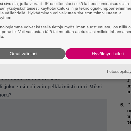
”
i sivuista, joilla vierailit, IP-osoitteestasi sekä laitteesi ominaisuuksista
p
an yksityiskohtaisesti käyttötarkoituksiin ja teknologiakumppaneihimm
j
la välilehdellä. Hylkääminen voi vaikuttaa sivuston toimivuuteen ja
p
yyteen.
knologiamme voivat käsitellä tietoja myös ilman suostumusta, jos niillä o
”
u peruste. Voit vastustaa tätä tai muuttaa asetuksiasi milloin tahansa se
lä.
k
erustaja, kitaristi
Paavo Pekkonen
.
n
orukkaa. Ollaan vedetty noita puolen yön
–
Omat valintani
Hyväksyn kaikki
kka on kunnon tuiskeessa ja on hirveen kova
e
h
tteli ja itte olin, että tykkääköhän ne edes,
se täällä perjantaina kahden aikaan kattomassa
Tietosuojak
N
lä minäkin vaan kattelisin.
F
m
, joka ensin oli vain pelkkä siisti nimi. Miksi
m
uora?
”
u
n
t