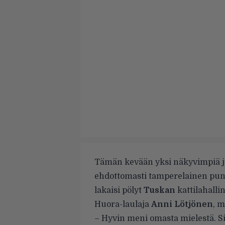
Tämän kevään yksi näkyvimpiä ja
ehdottomasti tamperelainen punk
lakaisi pölyt
Tuskan
kattilahalli
Huora-laulaja
Anni Lötjönen
, 
– Hyvin meni omasta mielestä. Sit