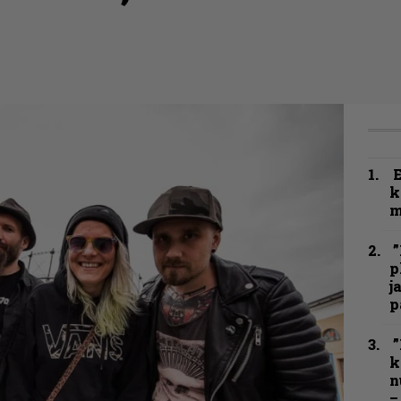
k
m
”
p
j
p
”
k
n
–