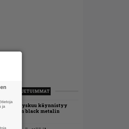
sen
LUETUIMMAT
tietoja
Espoon syyskuu käynnistyy
 ja
otimaisen black metalin
erkeissä
toja