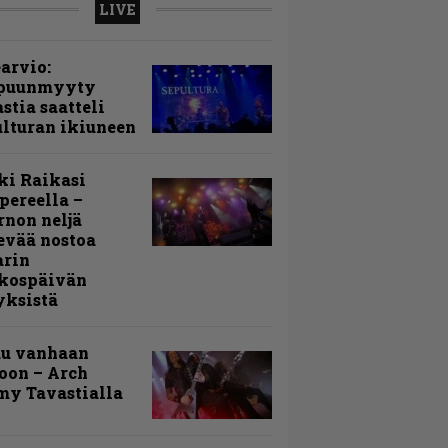
LIVE
arvio:
puunmyyty
stia saatteli
lturan ikiuneen
ki Raikasi
ereella –
rnon neljä
evää nostoa
arin
kospäivän
yksistä
uu vanhaan
toon – Arch
my Tavastialla