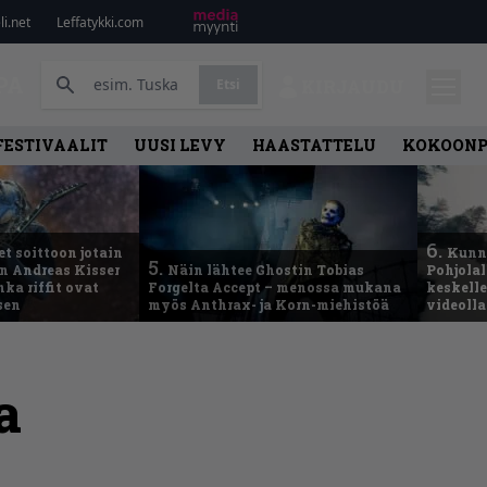
i.net
Leffatykki.com
PA
Etsi
KIRJAUDU
FESTIVAALIT
UUSI LEVY
HAASTATTELU
KOKOON
6.
t soittoon jotain
Kunni
5.
an Andreas Kisser
Näin lähtee Ghostin Tobias
Pohjolal
ka riffit ovat
Forgelta Accept – menossa mukana
keskelle
sen
myös Anthrax- ja Korn-miehistöä
videoll
a