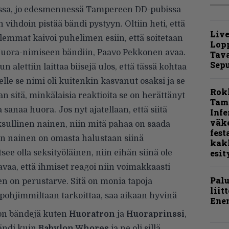
essa, jo edesmennessä Tampereen DD-pubissa
 vihdoin pistää bändi pystyyn. Oltiin heti, että
Live
olemmat kaivoi puhelimen esiin, että soitetaan
Lop
 Huora-nimiseen bändiin, Paavo Pekkonen avaa.
Tava
Sepu
n alettiin laittaa biisejä ulos, että tässä kohtaa
telle se nimi oli kuitenkin kasvanut osaksi ja se
Rok
an sitä, minkälaisia reaktioita se on herättänyt
Tamp
sanaa huora. Jos nyt ajatellaan, että siitä
Infe
väk
sullinen nainen, niin mitä pahaa on saada
fest
en nainen on omasta halustaan siinä
kak
esit
ee olla seksityöläinen, niin eihän siinä ole
aa, että ihmiset reagoi niin voimakkaasti
Pal
n on perustarve. Sitä on monia tapoja
liit
 pohjimmiltaan tarkoittaa, saa aikaan hyvinä
Ene
 on bändejä kuten
Huoratron
ja
Huoraprinssi
,
bändi kuin
Babylon Whores
ja ne oli sillä