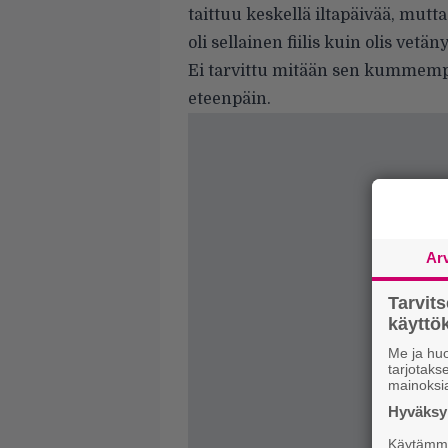
taittuu keskellä iltapäivää, mut
oli sellainen fiilis kuin olis ve
Ei tarvittu mitään sen kummempaa
eteenpäin.
Ar
Tarvit
käytt
Me ja huo
tarjotak
mainoksi
Hyväksym
Käytämme 