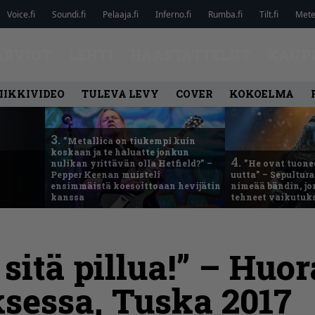
Voice.fi
Soundi.fi
Pelaaja.fi
Inferno.fi
Rumba.fi
Tilt.fi
Metel
ARVIOT
LEHTI
HAASTATTELUT
KAUP
IIKKIVIDEO
TULEVA LEVY
COVER
KOKOELMA
3.
”Metallica on tiukempi kuin
koskaan ja te haluatte jonkun
4.
nulikan yrittävän olla Hetfield?” –
”He ovat tuonee
Pepper Keenan muisteli
uutta” – Sepultur
ensimmäistä koesoittoaan hevijätin
nimeää bändin, jon
kanssa
tehneet vaikutuk
sitä pillua!” – Huor
sessa, Tuska 2017