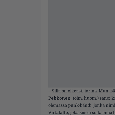
– Sillä on oikeasti tarina. Mun i
Pekkonen
, toim. huom.) sanoi ka
olemassa punk-bändi, jonka nimi 
Viitalalle
, joka siis ei soita enä