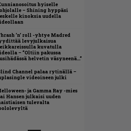
unnianosoitus hyiselle
ohjolalle – Shining hyppäsi
eskelle kinoksia uudella
ideollaan
hrash ’n’ roll -yhtye Madred
yydittää levyjulkaisua
eikkareissulla kuvatulla
ideolla – ”Oltiin pakussa
usihädässä helvetin väsyneenä…”
lind Channel palaa rytinällä –
uplasingle videoineen julki
Helloween- ja Gamma Ray -mies
ai Hansen julkaisi uuden
aistiaisen tulevalta
oololevyltä