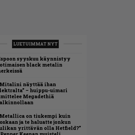
LUETUIMMAT NYT
Espoon syyskuu käynnistyy
otimaisen black metalin
erkeissä
Mitalini näyttää ihan
lektralta” – huippu-uimari
amittelee Megadethiä
alkinnollaan
Metallica on tiukempi kuin
oskaan ja te haluatte jonkun
ulikan yrittävän olla Hetfield?”
 Pepper Keenan muisteli