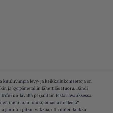
 kuuluvimpia levy- ja keikkailukomeettoja on
in ja kyrpämetallin lähettiläs
Huora
. Bändi
n
Inferno
-lavalta perjantain festariavauksessa.
miten meni noin niinku omasta mielestä?
ä jännitin pitkin viikkoa, että miten keikka