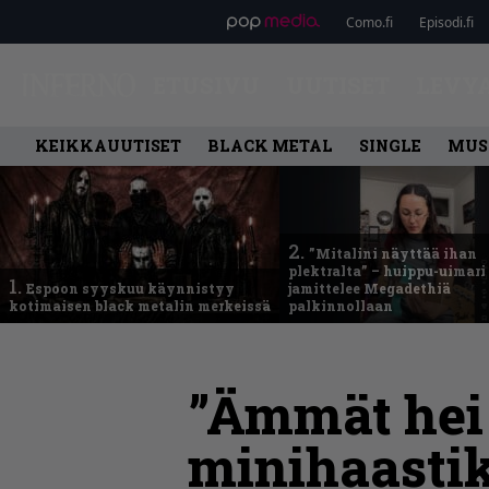
Como.fi
Episodi.fi
ETUSIVU
UUTISET
LEVY
KEIKKAUUTISET
BLACK METAL
SINGLE
MUS
2.
”Mitalini näyttää ihan
plektralta” – huippu-uimari
1.
Espoon syyskuu käynnistyy
jamittelee Megadethiä
kotimaisen black metalin merkeissä
palkinnollaan
”Ämmät hei 
minihaastik