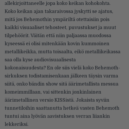
allekirjoittaneelle jopa koko keikan kohokohta.
Koko keikan ajan takaraivossa jyskytti se ajatus,
mitä jos Behemothin ympäriltä otettaisiin pois
kaikki visuaaliset tehosteet, puvustukset ja muut
tilpehöörit. Väitän että niin paljaassa muodossa
kyseessä ei olisi mitenkään kovin kummoinen
metallikeikka, mutta toisaalta, eikö metallikeikassa
saa olla kyse audiovisuaalisesta
kokonaisuudesta?
En ole siis vielä koko Behemoth-
sirkuksen todistamisenkaan jälkeen täysin varma
siitä, onko bändin show sitä äärimetallista messua
komeimmillaan, vai sittenkin jonkinlainen
äärimetallinen versio KISSistä. Jokaista syviin
tunnetiloihin saattanutta hetkeä vasten Behemoth
tuntui aina lyövän aavistuksen verran liiankin
lekkeriksi.