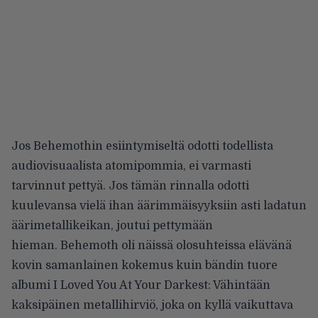
Jos Behemothin esiintymiseltä odotti todellista
audiovisuaalista atomipommia, ei varmasti
tarvinnut pettyä. Jos tämän rinnalla odotti
kuulevansa vielä ihan äärimmäisyyksiin asti ladatun
äärimetallikeikan, joutui pettymään
hieman.
Behemoth oli näissä olosuhteissa elävänä
kovin samanlainen kokemus kuin bändin tuore
albumi I Loved You At Your Darkest: Vähintään
kaksipäinen metallihirviö, joka on kyllä vaikuttava