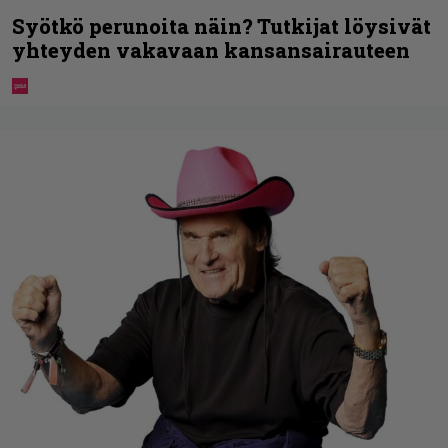
Syötkö perunoita näin? Tutkijat löysivät
yhteyden vakavaan kansansairauteen