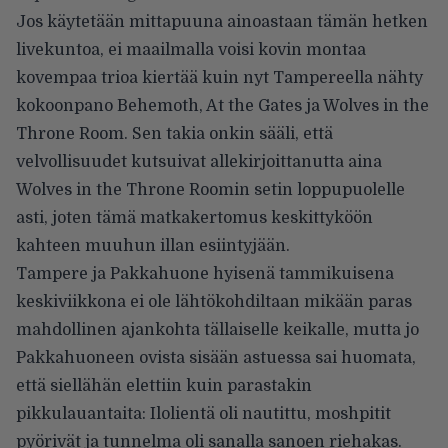
Jos käytetään mittapuuna ainoastaan tämän hetken
livekuntoa, ei maailmalla voisi kovin montaa
kovempaa trioa kiertää kuin nyt Tampereella nähty
kokoonpano Behemoth, At the Gates ja Wolves in the
Throne Room.
Sen takia onkin sääli, että
velvollisuudet kutsuivat allekirjoittanutta aina
Wolves in the Throne Roomin setin loppupuolelle
asti, joten tämä matkakertomus keskittyköön
kahteen muuhun illan esiintyjään.
Tampere ja Pakkahuone hyisenä tammikuisena
keskiviikkona ei ole lähtökohdiltaan mikään paras
mahdollinen ajankohta tällaiselle keikalle, mutta jo
Pakkahuoneen ovista sisään astuessa sai huomata,
että siellähän elettiin kuin parastakin
pikkulauantaita: Ilolientä oli nautittu, moshpitit
pyörivät ja tunnelma oli sanalla sanoen riehakas.