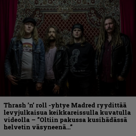
Thrash ’n’ roll -yhtye Madred ryydittää
levyjulkaisua keikkareissulla kuvatulla
videolla – ”Oltiin pakussa kusihädässä
helvetin väsyneenä…”