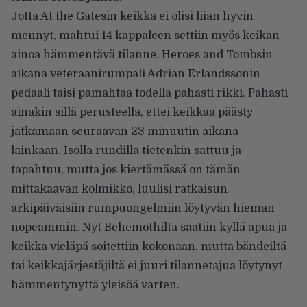
Jotta At the Gatesin keikka ei olisi liian hyvin
mennyt, mahtui 14 kappaleen settiin myös keikan
ainoa hämmentävä tilanne. Heroes and Tombsin
aikana veteraanirumpali Adrian Erlandssonin
pedaali taisi pamahtaa todella pahasti rikki. Pahasti
ainakin sillä perusteella, ettei keikkaa päästy
jatkamaan seuraavan 23 minuutin aikana
lainkaan.
Isolla rundilla tietenkin sattuu ja
tapahtuu, mutta jos kiertämässä on tämän
mittakaavan kolmikko, luulisi ratkaisun
arkipäiväisiin rumpuongelmiin löytyvän hieman
nopeammin. Nyt Behemothilta saatiin kyllä apua ja
keikka vieläpä soitettiin kokonaan, mutta bändeiltä
tai keikkajärjestäjiltä ei juuri tilannetajua löytynyt
hämmentynyttä yleisöä varten.