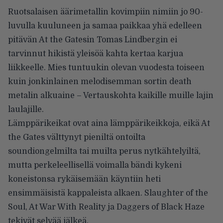
Ruotsalaisen äärimetallin kovimpiin nimiin jo 90-
luvulla kuuluneen ja samaa paikkaa yhä edelleen
pitävän At the Gatesin Tomas Lindbergin ei
tarvinnut hikistä yleisöä kahta kertaa karjua
liikkeelle. Mies tuntuukin olevan vuodesta toiseen
kuin jonkinlainen melodisemman sortin death
metalin alkuaine – Vertauskohta kaikille muille lajin
laulajille.
Lämppärikeikat ovat aina lämppärikeikkoja, eikä At
the Gates välttynyt pieniltä ontoilta
soundiongelmilta tai muilta perus nytkähtelyiltä,
mutta perkeleellisellä voimalla bändi kykeni
koneistonsa rykäisemään käyntiin heti
ensimmäisistä kappaleista alkaen. Slaughter of the
Soul, At War With Reality ja Daggers of Black Haze
tekivät selvää jälkeä.