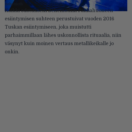
Behemoth
Kaikki odotukseni Behemothin Pakkahuoneen
esiintymisen suhteen perustuivat vuoden 2016
Tuskan esiintymiseen, joka muistutti
parhaimmillaan lähes uskonnollista rituaalia, niin
väsynyt kuin moinen vertaus metallikeikalle jo
onkin.