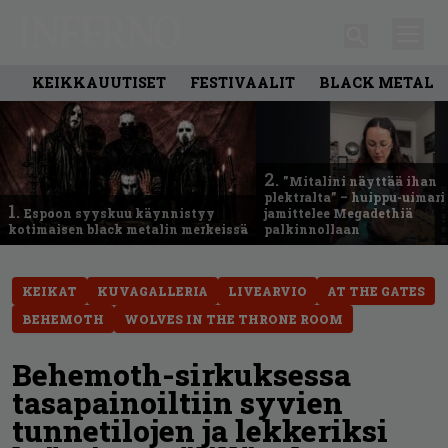
KEIKKAUUTISET
FESTIVAALIT
BLACK METAL
2.
”Mitalini näyttää ihan
plektralta” – huippu-uimari
1.
Espoon syyskuu käynnistyy
jamittelee Megadethiä
kotimaisen black metalin merkeissä
palkinnollaan
KEIKAT
KUVAGALLERIA
LIVEARVIO
AT THE GATES
BEHEMOTH
WOLVES IN THE THRONE ROOM
Behemoth-sirkuksessa
tasapainoiltiin syvien
tunnetilojen ja lekkeriksi