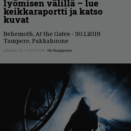
lyömisen välillä – lue
keikkaraportti ja katso
kuvat
Behemoth, At the Gates - 30.1.2019
Tampere, Pakkahuone
Julkaistu:
31.1.2019 20:59
Aki Nuopponen