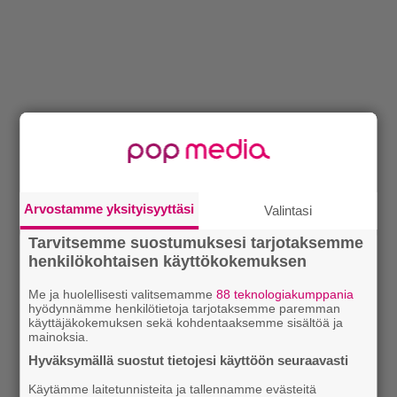
Arvostamme yksityisyyttäsi
Valintasi
Tarvitsemme suostumuksesi tarjotaksemme
henkilökohtaisen käyttökokemuksen
Me ja huolellisesti valitsemamme
88 teknologiakumppania
hyödynnämme henkilötietoja tarjotaksemme paremman
käyttäjäkokemuksen sekä kohdentaaksemme sisältöä ja
mainoksia.
Hyväksymällä suostut tietojesi käyttöön seuraavasti
Käytämme laitetunnisteita ja tallennamme evästeitä