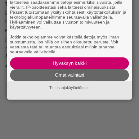
laitteellesi saadaksemme tietoja esimerkiksi sivuista, joilla
Tärkeintä on kuitenkin se, että viihdyin ja sain jo
vierailit, IP-osoitteestasi sekä laitteesi ominaisuuksista.
Pääset tutustumaan yksityiskohtaisesti käyttötarkoituksiin ja
kaksi kolmasosaa illan bändeistä todistamalla
teknologiakumppaneihimme seuraavalla välilehdellä.
narkattua tajuntani niin täyteen tyystin toisistaan
Hylkääminen voi vaikuttaa sivuston toimivuuteen ja
käytettävyyteen.
eroavaa elävän metallin energiaa, että sillä pärjää
Jotkin teknologiamme voivat käsitellä tietoja myös ilman
jälleen tovin verran eteenpäin.
suostumusta, jos niillä on siihen oikeutettu peruste. Voit
vastustaa tätä tai muuttaa asetuksiasi milloin tahansa
Alla Mikko Pylkön otoksia Behemothin keikalta
seuraavalla välilehdellä.
kuvagallerian muodossa. Klikkaa kuvaa
Hyväksyn kaikki
suuremmaksi ja navigoi nuolin.
Omat valintani
Tietosuojakäytäntömme