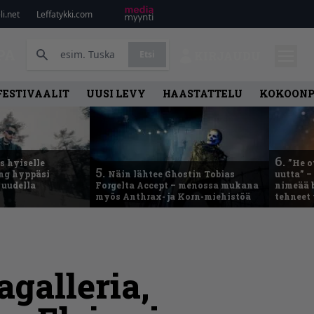
i.net
Leffatykki.com
PA
Etsi
KIRJAUDU
FESTIVAALIT
UUSI LEVY
HAASTATTELU
KOKOON
6.
 hyiselle
”He o
5.
ing hyppäsi
Näin lähtee Ghostin Tobias
uutta” –
 uudella
Forgelta Accept – menossa mukana
nimeää b
myös Anthrax- ja Korn-miehistöä
tehneet
galleria,