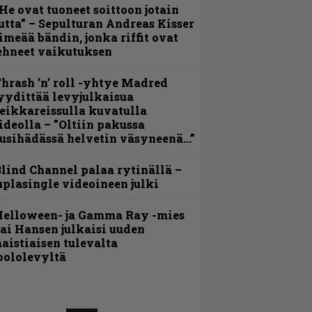
He ovat tuoneet soittoon jotain
utta” – Sepulturan Andreas Kisser
imeää bändin, jonka riffit ovat
ehneet vaikutuksen
hrash ’n’ roll -yhtye Madred
yydittää levyjulkaisua
eikkareissulla kuvatulla
ideolla – ”Oltiin pakussa
usihädässä helvetin väsyneenä…”
lind Channel palaa rytinällä –
uplasingle videoineen julki
Helloween- ja Gamma Ray -mies
ai Hansen julkaisi uuden
aistiaisen tulevalta
oololevyltä