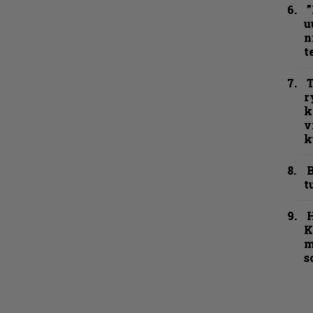
”
u
n
t
T
r
k
v
k
B
t
K
m
s