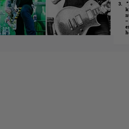
”
k
n
–
e
h