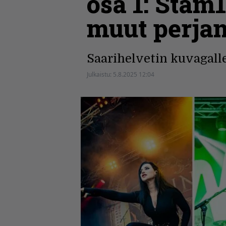
osa 1: Stam
muut perjan
Saarihelvetin kuvagalle
Julkaistu:
5.8.2025 12:04