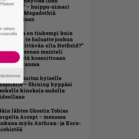
Mitalini näyttää ihan
. Pääset
lektralta” – huippu-uimari
e
amittelee Megadethiä
alkinnollaan
n siihen
Metallica on tiukempi kuin
uraavalla
oskaan ja te haluatte jonkun
ulikan yrittävän olla Hetfield?”
 Pepper Keenan muisteli
nsimmäistä koesoittoaan
evijätin kanssa
äytäntömme
unnianosoitus hyiselle
ohjolalle – Shining hyppäsi
eskelle kinoksia uudella
ideollaan
äin lähtee Ghostin Tobias
orgelta Accept – menossa
ukana myös Anthrax- ja Korn-
iehistöä