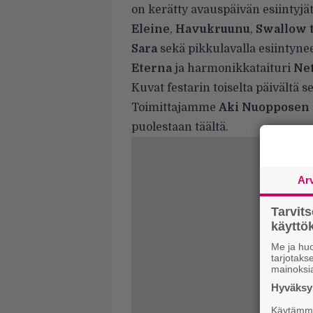
on kerätty avauspäivän esiintyjä
Eleine
,
Havukruunu
,
Swallow 
Sara
sekä pikkulavalla esiintyne
Eterna
ja harmonikkataituri
Net
Kuvat festarin toiselta päivältä s
Toimittajamme
Aki Nuopposen
puolestaan
täältä
.
Ar
Tarvit
käytt
Me ja huo
tarjotak
mainoksi
Hyväksym
Käytämme 