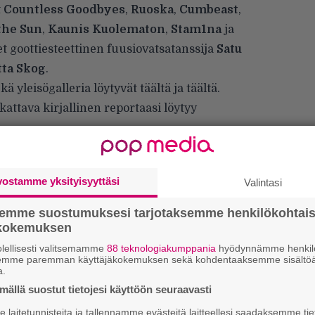
t
Countless Goodbyes
,
Ruoska
,
Cumbeast
,
the Sun
,
Kaunis Kuolematon
,
Stam1na
ja
et goottiesteettinen fuusiovatsatanssija
Satu
ta Skog
.
ekä yleisögalleria löytyvät
täältä
ja
täältä
.
kattava kirjallinen reportaasi löytyy
vostamme yksityisyyttäsi
Valintasi
semme suostumuksesi tarjotaksemme henkilökohtai
ökokemuksen
lellisesti valitsemamme
88 teknologiakumppania
hyödynnämme henkilö
semme paremman käyttäjäkokemuksen sekä kohdentaaksemme sisältöä
k
a.
m
ällä suostut tietojesi käyttöön seuraavasti
laitetunnisteita ja tallennamme evästeitä laitteellesi saadaksemme tie