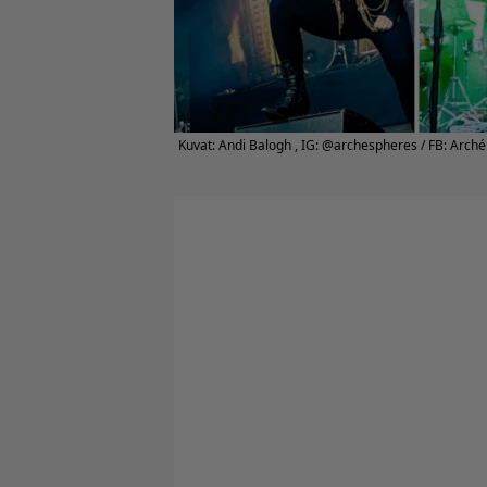
Kuvat: Andi Balogh , IG: @archespheres / FB: Arché