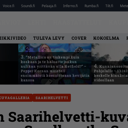
Voice.fi
Soundi.fi
Pelaaja.fi
Inferno.fi
Rumba.fi
Tilt.fi
Metel
ARVIOT
LEHTI
HAASTATTELUT
KAUP
IIKKIVIDEO
TULEVA LEVY
COVER
KOKOELMA
3.
”Metallica on tiukempi kuin
koskaan ja te haluatte jonkun
4.
nulikan yrittävän olla Hetfield?” –
Kunnianosoitus
Pepper Keenan muisteli
Pohjolalle – Shin
ensimmäistä koesoittoaan hevijätin
keskelle kinoksia
kanssa
videollaan
KUVAGALLERIA
SAARIHELVETTI
 Saarihelvetti-kuva