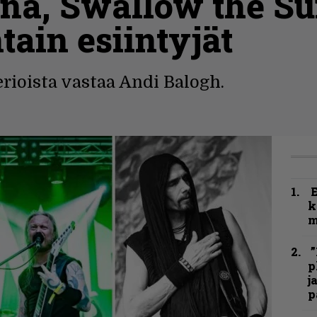
1na, Swallow the Sun
tain esiintyjät
rioista vastaa Andi Balogh.
k
m
”
p
j
p