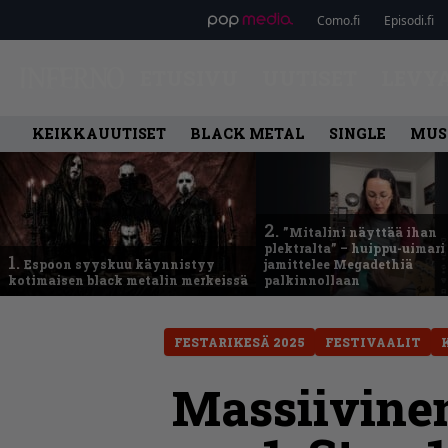
Como.fi
Episodi.fi
ETUSIVU
UUTISET
LEVY
KEIKKAUUTISET
BLACK METAL
SINGLE
MUS
2.
”Mitalini näyttää ihan
plektralta” – huippu-uimari
1.
Espoon syyskuu käynnistyy
jamittelee Megadethiä
kotimaisen black metalin merkeissä
palkinnollaan
FESTARIKESÄ 2025
FESTIVAALIT
Massiivinen