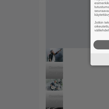
esimerkiks
tutustuma
seuraaval
käytettäv
Jotkin te
oikeutett
välilehdel
Countless
Goodbyes.
Countless
Goodbyes.