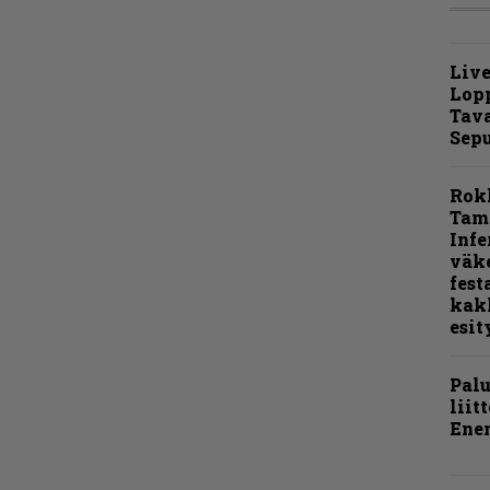
Live
Lop
Tava
Sepu
Rok
Tamp
Infe
väk
fest
kak
esit
Pal
liit
Ene