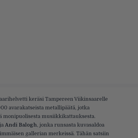
Saarihelvetti keräsi Tampereen Viikinsaarelle
0 avarakatseista metallipäätä, jotka
kä monipuolisesta musiikkikattauksesta.
ja
Andi Balogh
, jonka runsasta kuvasaldoa
mmäisen gallerian merkeissä. Tähän satsiin