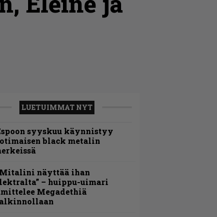
, Eleine ja
LUETUIMMAT NYT
Espoon syyskuu käynnistyy
otimaisen black metalin
erkeissä
Mitalini näyttää ihan
lektralta” – huippu-uimari
amittelee Megadethiä
alkinnollaan