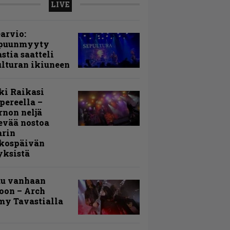
LIVE
arvio:
puunmyyty
stia saatteli
lturan ikiuneen
ki Raikasi
ereella –
rnon neljä
evää nostoa
arin
kospäivän
yksistä
uu vanhaan
toon – Arch
my Tavastialla