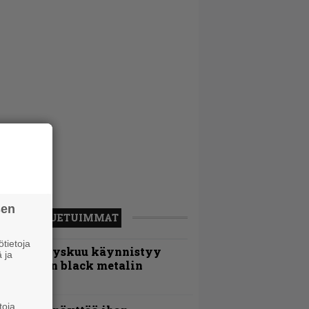
sen
LUETUIMMAT
tietoja
Espoon syyskuu käynnistyy
 ja
otimaisen black metalin
erkeissä
toja