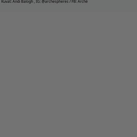
Kuvat: Andi Balogh , IG: @archespheres / FB: Arché