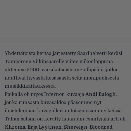
Yhdettätoista kertaa järjestetty Saarihelvetti keräsi
Tampereen Viikinsaarelle viime viikonloppuna
yhteensä 5000 avarakatseista metallipäätä, jotka
nauttivat hyvästä kesäsäästä sekä monipuolisesta
musiikkikattauksesta.
Paikalla oli myös Infernon kuvaaja
Andi Balogh
,
jonka runsasta kuvasaldoa pääsemme nyt
ihastelemaan kuvagallerian toisen osan merkeissä.
Tähän satsiin on kerätty lauantain esiintyjäkaarti eli
Khroma
,
Erja Lyytinen
,
Shereign
,
Bloodred