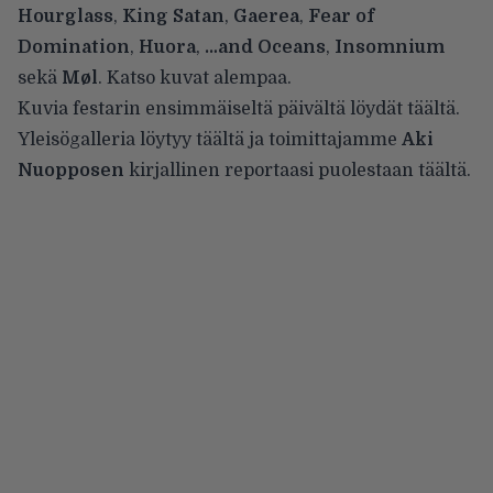
Hourglass
,
King Satan
,
Gaerea
,
Fear of
Domination
,
Huora
,
…and Oceans
,
Insomnium
sekä
Møl
. Katso kuvat alempaa.
Kuvia festarin ensimmäiseltä päivältä löydät
täältä
.
Yleisögalleria löytyy
täältä
ja toimittajamme
Aki
Nuopposen
kirjallinen reportaasi puolestaan
täältä
.