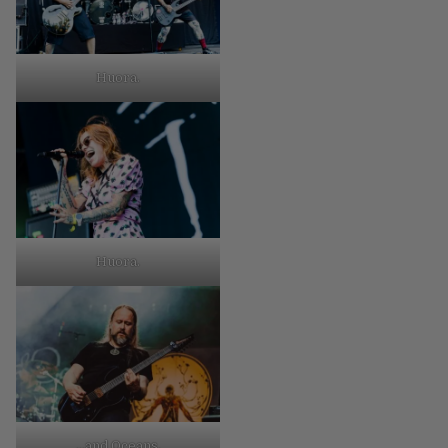
Huora.
Huora.
…and Oceans.