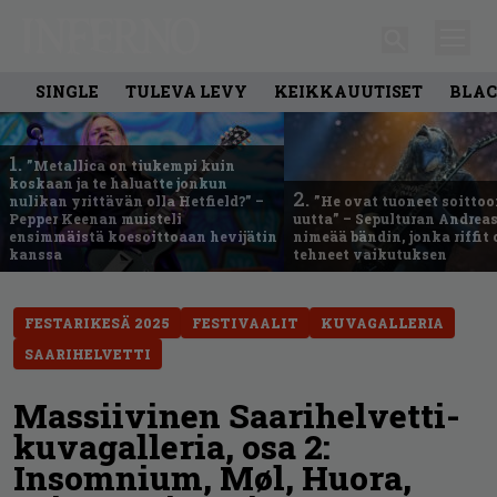
SINGLE
TULEVA LEVY
KEIKKAUUTISET
BLAC
1.
”Metallica on tiukempi kuin
koskaan ja te haluatte jonkun
2.
nulikan yrittävän olla Hetfield?” –
”He ovat tuoneet soittoo
Pepper Keenan muisteli
uutta” – Sepulturan Andreas
ensimmäistä koesoittoaan hevijätin
nimeää bändin, jonka riffit
kanssa
tehneet vaikutuksen
FESTARIKESÄ 2025
FESTIVAALIT
KUVAGALLERIA
SAARIHELVETTI
Massiivinen Saarihelvetti-
kuvagalleria, osa 2:
Insomnium, Møl, Huora,