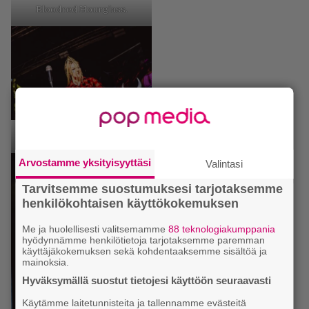
Bloodred Hourglass.
King Satan.
Arvostamme yksityisyyttäsi
Valintasi
Tarvitsemme suostumuksesi tarjotaksemme
henkilökohtaisen käyttökokemuksen
Me ja huolellisesti valitsemamme
88 teknologiakumppania
hyödynnämme henkilötietoja tarjotaksemme paremman
käyttäjäkokemuksen sekä kohdentaaksemme sisältöä ja
mainoksia.
Hyväksymällä suostut tietojesi käyttöön seuraavasti
Käytämme laitetunnisteita ja tallennamme evästeitä