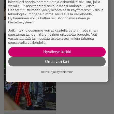
laitteellesi saadaksemme tietoja esimerkiksi sivuista, joilla
vierailit, IP-osoitteestasi sekä laitteesi ominaisuuksista.
Pääset tutustumaan yksityiskohtaisesti käyttötarkoituksiin ja
teknologiakumppaneihimme seuraavalla välilehdellä.
Hylkääminen voi vaikuttaa sivuston toimivuuteen ja
käytettävyyteen.
King Satan.
Jotkin teknologiamme voivat käsitellä tietoja myös ilman
suostumusta, jos niillä on siihen oikeutettu peruste. Voit
vastustaa tätä tai muuttaa asetuksiasi milloin tahansa
seuraavalla välilehdellä.
Hyväksyn kaikki
Omat valintani
Tietosuojakäytäntömme