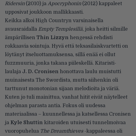
Ridersin
(2010) ja
Apocryphonin
(2012) kappaleet
upposivat joukkoon mallikkaasti.
Keikka alkoi High Countryn varsinaisella
avausraidalla
Empty Templesillä
, joka heitti silmille
ämpärillisen
Thin Lizzyn
hengessä rehdisti
rokkaavia sointuja. Hyvä että teksasilaiskvartetti on
löytänyt itseluottamuksensa, sillä enää ei ollut
fuzzmuuria, jonka takana piileskellä. Kitaristi-
laulaja
J. D. Cronisen
honottava laulu muistutti
muinaisesta The Swordista, mutta siihenkin oli
tarttunut monotonian sijaan melodioita ja väriä.
Kuten jo tuli mainittua, vanhat hitit eivät näytelleet
ohjelman parasta antia. Fokus oli uudessa
materiaalissa – kuunnellessa ja katsellessa Cronisen
ja
Kyle Shuttin
kitaroiden utuisesti tunnelmoivaa
vuoropuhelua
The Dreamthieves
-kappaleessa oli