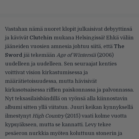
Vastahan nämä nuoret klopit julkaisivat debyyttinsä
ja kävivät
Clutchin
mukana Helsingissä! Ehkä väliin
jääneiden vuosien amnesia johtuu siitä, että
The
Sword
jäi tekemään
Age of Wintersiä
(2006)
uudelleen ja uudelleen. Sen seuraajat kenties
voittivat vision kirkastumisessa ja
määrätietoisuudessa, mutta hävisivät
kirkasotsaisessa riffien paiskonnassa ja palvonnassa.
Nyt teksasilaisbändillä on vyönsä alla kiinnostavin
albumi sitten yllä viitatun. Juuri keikan kynnyksellä
ilmestynyt
High Country
(2015) vaati kolme vuotta
kypsyäkseen, mutta se kannatti. Levy tekee
pesäeron nurkkia myöten koluttuun stonerin ja