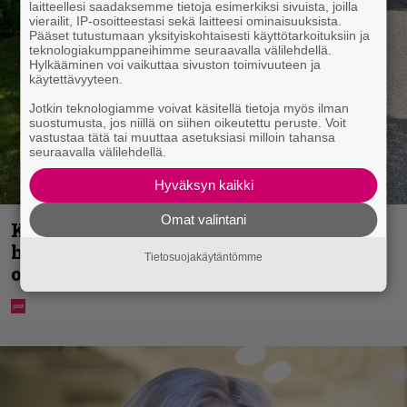
laitteellesi saadaksemme tietoja esimerkiksi sivuista, joilla
vierailit, IP-osoitteestasi sekä laitteesi ominaisuuksista.
Pääset tutustumaan yksityiskohtaisesti käyttötarkoituksiin ja
teknologiakumppaneihimme seuraavalla välilehdellä.
Hylkääminen voi vaikuttaa sivuston toimivuuteen ja
käytettävyyteen.
Jotkin teknologiamme voivat käsitellä tietoja myös ilman
suostumusta, jos niillä on siihen oikeutettu peruste. Voit
vastustaa tätä tai muuttaa asetuksiasi milloin tahansa
seuraavalla välilehdellä.
Hyväksyn kaikki
Omat valintani
Koululaisille jaetaan ilmaisia
heijastinreppuja – näin voit lunastaa
Tietosuojakäytäntömme
omasi S-marketista