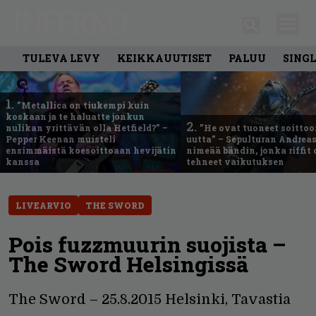
TULEVA LEVY
KEIKKAUUTISET
PALUU
SING
1.
”Metallica on tiukempi kuin
koskaan ja te haluatte jonkun
2.
nulikan yrittävän olla Hetfield?” –
”He ovat tuoneet soittoo
Pepper Keenan muisteli
uutta” – Sepulturan Andreas
ensimmäistä koesoittoaan hevijätin
nimeää bändin, jonka riffit
kanssa
tehneet vaikutuksen
LIVEARVIO
THE SWORD
Pois fuzzmuurin suojista –
The Sword Helsingissä
The Sword – 25.8.2015 Helsinki, Tavastia