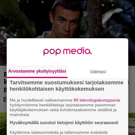
Arvostamme yksityisyyttäsi
Valintasi
Bond-luojan 68 vuotta sitten lähettämä
kirje löytyi – tältä 007-hahmon piti alun
Tarvitsemme suostumuksesi tarjotaksemme
perin näyttää
henkilökohtaisen käyttökokemuksen
Me ja huolellisesti valitsemamme
88 teknologiakumppania
hyödynnämme henkilötietoja tarjotaksemme paremman
käyttäjäkokemuksen sekä kohdentaaksemme sisältöä ja
mainoksia.
Hyväksymällä suostut tietojesi käyttöön seuraavasti
Käytämme laitetunnisteita ja tallennamme evästeitä