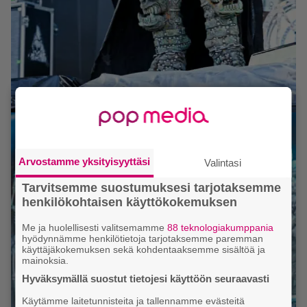
Lordi. Kuva: Jussi Niemelä
Arvostamme yksityisyyttäsi
Valintasi
Tarvitsemme suostumuksesi tarjotaksemme
henkilökohtaisen käyttökokemuksen
Me ja huolellisesti valitsemamme
88 teknologiakumppania
hyödynnämme henkilötietoja tarjotaksemme paremman
käyttäjäkokemuksen sekä kohdentaaksemme sisältöä ja
mainoksia.
Hyväksymällä suostut tietojesi käyttöön seuraavasti
Käytämme laitetunnisteita ja tallennamme evästeitä