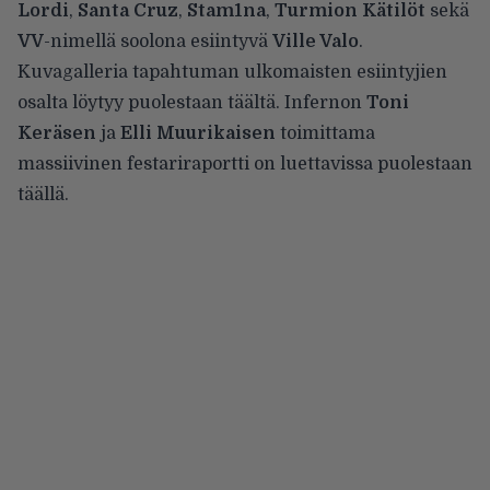
Lordi
,
Santa Cruz
,
Stam1na
,
Turmion Kätilöt
sekä
VV
-nimellä soolona esiintyvä
Ville Valo
.
Kuvagalleria tapahtuman ulkomaisten esiintyjien
osalta löytyy puolestaan
täältä
. Infernon
Toni
Keräsen
ja
Elli Muurikaisen
toimittama
massiivinen festariraportti on luettavissa puolestaan
täällä
.