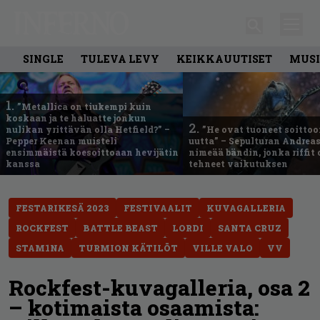
SINGLE
TULEVA LEVY
KEIKKAUUTISET
MUSI
1.
”Metallica on tiukempi kuin
koskaan ja te haluatte jonkun
2.
nulikan yrittävän olla Hetfield?” –
”He ovat tuoneet soittoo
Pepper Keenan muisteli
uutta” – Sepulturan Andreas
ensimmäistä koesoittoaan hevijätin
nimeää bändin, jonka riffit
kanssa
tehneet vaikutuksen
FESTARIKESÄ 2023
FESTIVAALIT
KUVAGALLERIA
ROCKFEST
BATTLE BEAST
LORDI
SANTA CRUZ
STAM1NA
TURMION KÄTILÖT
VILLE VALO
VV
Rockfest-kuvagalleria, osa 2
– kotimaista osaamista: