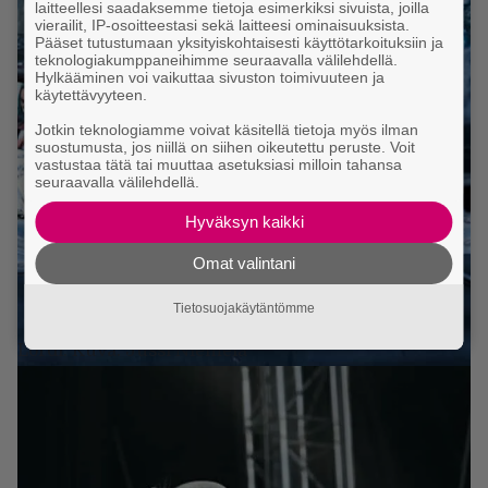
laitteellesi saadaksemme tietoja esimerkiksi sivuista, joilla
vierailit, IP-osoitteestasi sekä laitteesi ominaisuuksista.
Pääset tutustumaan yksityiskohtaisesti käyttötarkoituksiin ja
teknologiakumppaneihimme seuraavalla välilehdellä.
Hylkääminen voi vaikuttaa sivuston toimivuuteen ja
käytettävyyteen.
Jotkin teknologiamme voivat käsitellä tietoja myös ilman
suostumusta, jos niillä on siihen oikeutettu peruste. Voit
vastustaa tätä tai muuttaa asetuksiasi milloin tahansa
seuraavalla välilehdellä.
Hyväksyn kaikki
Omat valintani
Tietosuojakäytäntömme
Lordi. Kuva: Jussi Niemelä