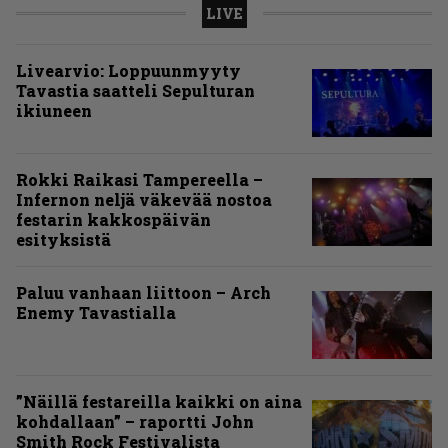
LIVE
Livearvio: Loppuunmyyty
Tavastia saatteli Sepulturan
ikiuneen
Rokki Raikasi Tampereella –
Infernon neljä väkevää nostoa
festarin kakkospäivän
esityksistä
Paluu vanhaan liittoon – Arch
Enemy Tavastialla
”Näillä festareilla kaikki on aina
kohdallaan” – raportti John
Smith Rock Festivalista