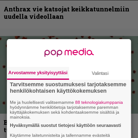
Anthrax vie katsojat keikkatunnelmiin
uudella videollaan
Arvostamme yksityisyyttäsi
Valintasi
Tarvitsemme suostumuksesi tarjotaksemme
henkilökohtaisen käyttökokemuksen
Me ja huolellisesti valitsemamme
88 teknologiakumppania
hyödynnämme henkilötietoja tarjotaksemme paremman
käyttäjäkokemuksen sekä kohdentaaksemme sisältöä ja
mainoksia.
Blind Channel palaa rytinällä –
Hyväksymällä suostut tietojesi käyttöön seuraavasti
tuplasingle videoineen julki
Käytämme laitetunnisteita ja tallennamme evästeitä