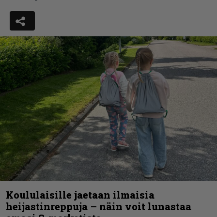
Koululaisille jaetaan ilmaisia
heijastinreppuja – näin voit lunastaa