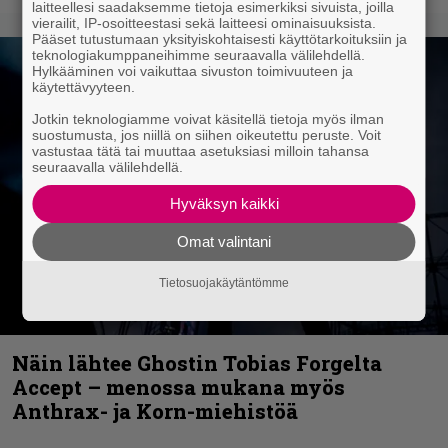
laitteellesi saadaksemme tietoja esimerkiksi sivuista, joilla
vierailit, IP-osoitteestasi sekä laitteesi ominaisuuksista.
Pääset tutustumaan yksityiskohtaisesti käyttötarkoituksiin ja
teknologiakumppaneihimme seuraavalla välilehdellä.
Hylkääminen voi vaikuttaa sivuston toimivuuteen ja
käytettävyyteen.
Jotkin teknologiamme voivat käsitellä tietoja myös ilman
suostumusta, jos niillä on siihen oikeutettu peruste. Voit
vastustaa tätä tai muuttaa asetuksiasi milloin tahansa
seuraavalla välilehdellä.
Hyväksyn kaikki
Omat valintani
Tietosuojakäytäntömme
Näin lähtee Ghostin Tobias Forgelta
Accept – menossa mukana myös
Anthrax- ja Korn-miehistöä