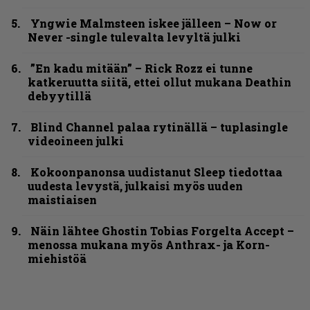
Yngwie Malmsteen iskee jälleen – Now or
Never -single tulevalta levyltä julki
”En kadu mitään” – Rick Rozz ei tunne
katkeruutta siitä, ettei ollut mukana Deathin
debyytillä
Blind Channel palaa rytinällä – tuplasingle
videoineen julki
Kokoonpanonsa uudistanut Sleep tiedottaa
uudesta levystä, julkaisi myös uuden
maistiaisen
Näin lähtee Ghostin Tobias Forgelta Accept –
menossa mukana myös Anthrax- ja Korn-
miehistöä