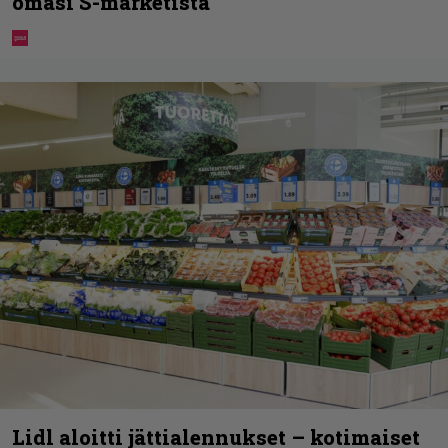
omasi S-marketista
Lidl aloitti jättialennukset – kotimaiset