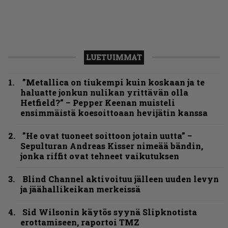
LUETUIMMAT
”Metallica on tiukempi kuin koskaan ja te
haluatte jonkun nulikan yrittävän olla
Hetfield?” – Pepper Keenan muisteli
ensimmäistä koesoittoaan hevijätin kanssa
”He ovat tuoneet soittoon jotain uutta” –
Sepulturan Andreas Kisser nimeää bändin,
jonka riffit ovat tehneet vaikutuksen
Blind Channel aktivoituu jälleen uuden levyn
ja jäähallikeikan merkeissä
Sid Wilsonin käytös syynä Slipknotista
erottamiseen, raportoi TMZ