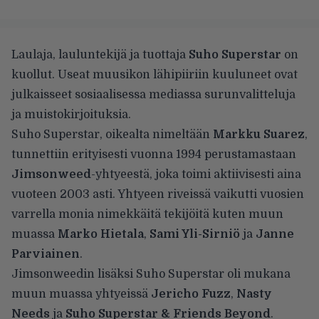
Laulaja, lauluntekijä ja tuottaja
Suho Superstar
on
kuollut. Useat muusikon lähipiiriin kuuluneet ovat
julkaisseet sosiaalisessa mediassa surunvalitteluja
ja muistokirjoituksia.
Suho Superstar, oikealta nimeltään
Markku Suarez
,
tunnettiin erityisesti vuonna 1994 perustamastaan
Jimsonweed
-yhtyeestä, joka toimi aktiivisesti aina
vuoteen 2003 asti. Yhtyeen riveissä vaikutti vuosien
varrella monia nimekkäitä tekijöitä kuten muun
muassa
Marko Hietala
,
Sami Yli-Sirniö
ja
Janne
Parviainen
.
Jimsonweedin lisäksi Suho Superstar oli mukana
muun muassa yhtyeissä
Jericho Fuzz
,
Nasty
Needs
ja
Suho Superstar & Friends Beyond
.