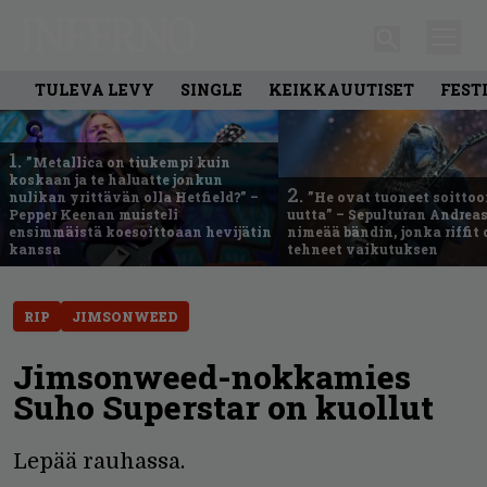
TULEVA LEVY
SINGLE
KEIKKAUUTISET
FEST
1.
”Metallica on tiukempi kuin
koskaan ja te haluatte jonkun
2.
nulikan yrittävän olla Hetfield?” –
”He ovat tuoneet soittoo
Pepper Keenan muisteli
uutta” – Sepulturan Andreas
ensimmäistä koesoittoaan hevijätin
nimeää bändin, jonka riffit
kanssa
tehneet vaikutuksen
RIP
JIMSONWEED
Jimsonweed-nokkamies
Suho Superstar on kuollut
Lepää rauhassa.