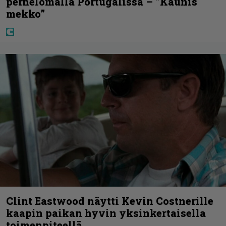
perhelomalla Portugalissa – ”Kaunis
mekko”
Clint Eastwood näytti Kevin Costnerille
kaapin paikan hyvin yksinkertaisella
toimenpiteellä