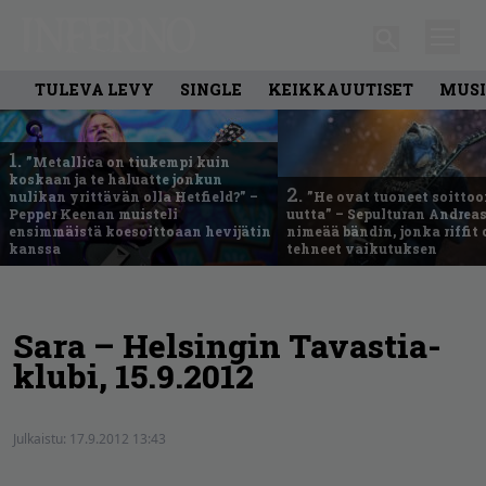
TULEVA LEVY
SINGLE
KEIKKAUUTISET
MUSI
1.
”Metallica on tiukempi kuin
koskaan ja te haluatte jonkun
2.
nulikan yrittävän olla Hetfield?” –
”He ovat tuoneet soittoo
Pepper Keenan muisteli
uutta” – Sepulturan Andreas
ensimmäistä koesoittoaan hevijätin
nimeää bändin, jonka riffit
kanssa
tehneet vaikutuksen
Sara – Helsingin Tavastia-
klubi, 15.9.2012
Julkaistu:
17.9.2012 13:43