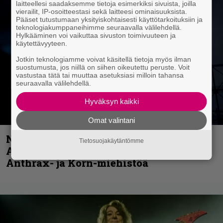
laitteellesi saadaksemme tietoja esimerkiksi sivuista, joilla
vierailit, IP-osoitteestasi sekä laitteesi ominaisuuksista.
Pääset tutustumaan yksityiskohtaisesti käyttötarkoituksiin ja
teknologiakumppaneihimme seuraavalla välilehdellä.
Hylkääminen voi vaikuttaa sivuston toimivuuteen ja
käytettävyyteen.
Jotkin teknologiamme voivat käsitellä tietoja myös ilman
suostumusta, jos niillä on siihen oikeutettu peruste. Voit
vastustaa tätä tai muuttaa asetuksiasi milloin tahansa
seuraavalla välilehdellä.
Hyväksyn kaikki
Omat valintani
Näin lähtee Ghostin Tobias Forgelta
Tietosuojakäytäntömme
Accept – menossa mukana myös
Anthrax- ja Korn-miehistöä