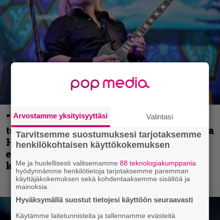
Arvostamme yksityisyyttäsi
”Metallica on tiukempi kuin koskaan ja
Valintasi
te haluatte jonkun nulikan yrittävän olla
Tarvitsemme suostumuksesi tarjotaksemme
Hetfield?” – Pepper Keenan muisteli
henkilökohtaisen käyttökokemuksen
ensimmäistä koesoittoaan hevijätin
kanssa
Me ja huolellisesti valitsemamme
88 teknologiakumppania
hyödynnämme henkilötietoja tarjotaksemme paremman
käyttäjäkokemuksen sekä kohdentaaksemme sisältöä ja
mainoksia.
Hyväksymällä suostut tietojesi käyttöön seuraavasti
Käytämme laitetunnisteita ja tallennamme evästeitä