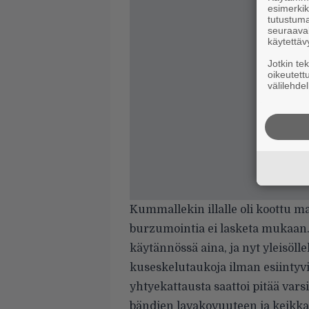
esimerkiks
tutustuma
seuraaval
käytettäv
Jotkin te
oikeutett
välilehdel
Kummallekin illalle oli koottu mal
burzumointia ei lasketa mukaan. M
käytännössä aina, ja nyt yleisöll
kuseskelutaukoja ilman esiintyvie
yhtyekattausta saattoi pitää vars
bändien lavakovuuteen ja keikka