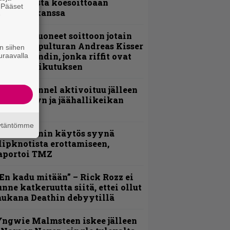
nsimmäistä koesoittoaan
. Pääset
evijätin kanssa
e
He ovat tuoneet soittoon jotain
utta” – Sepulturan Andreas Kisser
n siihen
imeää bändin, jonka riffit ovat
uraavalla
ehneet vaikutuksen
lind Channel aktivoituu jälleen
uden levyn ja jäähallikeikan
erkeissä
äytäntömme
id Wilsonin käytös syynä
lipknotista erottamiseen,
aportoi TMZ
En kadu mitään” – Rick Rozz ei
unne katkeruutta siitä, ettei ollut
ukana Deathin debyytillä
ngwie Malmsteen iskee jälleen