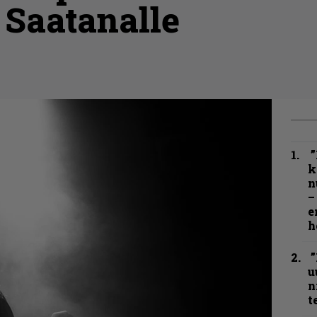
 Saatanalle
”
k
n
–
e
h
”
u
n
t