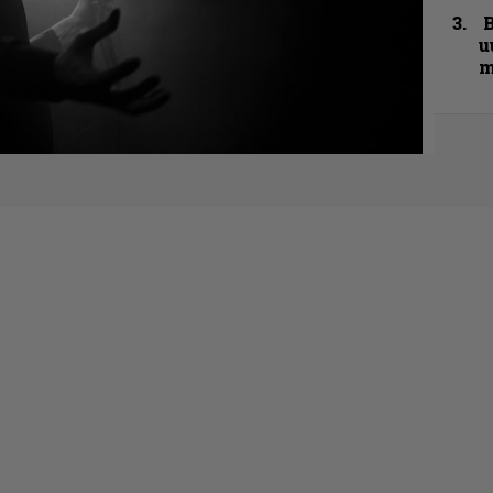
B
u
m