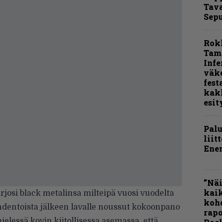
Tava
Sepu
Rok
Tamp
Infe
väk
fest
kak
esit
Pal
liit
Ene
”Näi
kaik
rjosi black metalinsa milteipä vuosi vuodelta
kohd
hdentoista jälkeen lavalle noussut kokoonpano
rapo
ielessä kovin kiitollisessa asemassa, että