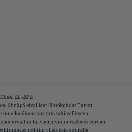
Klubi, 21.–22.2.
oa. Siinäpä oivalliset lähtökohdat Turku
a musikaalinen tarjonta tahi vallitseva
onkaan arvailun tai väärinymmärryksen varaan.
apahtumassa nähtiin ylistyksiä suurelle