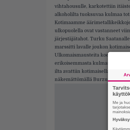
vihtahousulle, karkotettiin itäist
alkoholilta tuoksuvaa kulmaa tot
Kotimaamme äärimetallikeikkojen
ulkopuolella ovat vastanneet vi
järjestäjätahot. Turku Saatanalle
marssitti lavalle joukon kotimais
Ulkomaismausteita koettiin tällä
erikoisemmasta kulmasta. Tarjoll
ilta avattiin kotimaisella black
Ar
näkemättömällä Burzum-kunnian
Tarvit
käytt
Me ja huo
tarjotak
mainoksi
Hyväksym
Käytämme 