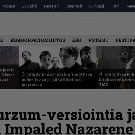
Voice.fi
Soundi.fi
Pelaaja.fi
Inferno.fi
Rumba.fi
Tilt.fi
Metel
ARVIOT
LEHTI
HAASTATTELUT
KAUP
LE
KOKOONPANOMUUTOS
ERO
POTKUT
FESTIV
n jotain
3.
4.
 Kisser
Blind Channel aktivoituu jälleen
Sid Wilsonin 
 ovat
uuden levyn ja jäähallikeikan
Slipknotista erot
merkeissä
TMZ
rzum-versiointia j
 Impaled Nazarene