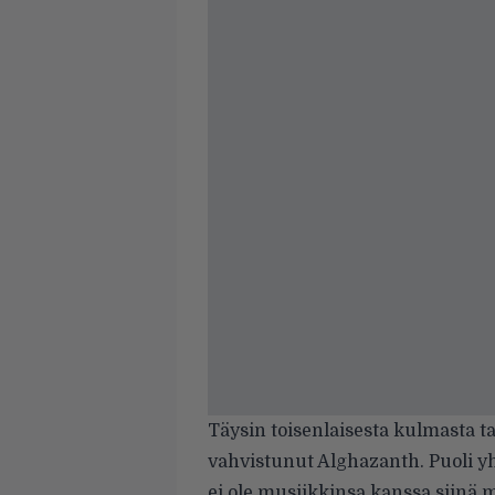
Täysin toisenlaisesta kulmasta ta
vahvistunut Alghazanth. Puoli y
ei ole musiikkinsa kanssa siinä m