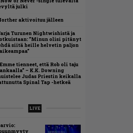
 Now or Never -single tulevalta
evyltä julki
orther aktivoituu jälleen
arja Turunen Nightwishistä ja
otkuistaan: ”Minun olisi pitänyt
ehdä siitä heille helvetin paljon
aikeampaa”
Emme tienneet, että Rob oli taju
ankaalla” – K.K. Downing
uistelee Judas Priestin keikalla
attunutta Spinal Tap -hetkeä
LIVE
arvio:
puunmyyty