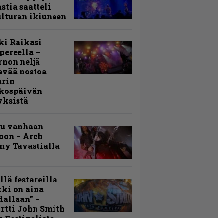
stia saatteli
lturan ikiuneen
ki Raikasi
ereella –
rnon neljä
evää nostoa
arin
kospäivän
yksistä
uu vanhaan
toon – Arch
my Tavastialla
llä festareilla
ki on aina
allaan” –
rtti John Smith