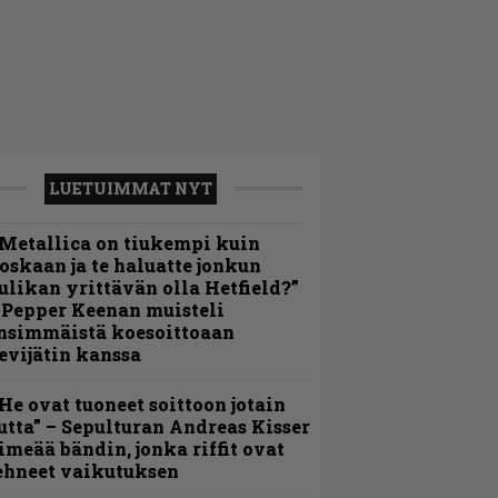
LUETUIMMAT NYT
Metallica on tiukempi kuin
oskaan ja te haluatte jonkun
ulikan yrittävän olla Hetfield?”
 Pepper Keenan muisteli
nsimmäistä koesoittoaan
evijätin kanssa
He ovat tuoneet soittoon jotain
utta” – Sepulturan Andreas Kisser
imeää bändin, jonka riffit ovat
ehneet vaikutuksen