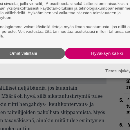
e
i sivuista, joilla vierailit, IP-osoitteestasi sekä laitteesi ominaisuuksista
h
an yksityiskohtaisesti käyttötarkoituksiin ja teknologiakumppaneihimm
la välilehdellä. Hylkääminen voi vaikuttaa sivuston toimivuuteen ja
yyteen.
”
u
knologiamme voivat käsitellä tietoja myös ilman suostumusta, jos niillä o
n
u peruste. Voit vastustaa tätä tai muuttaa asetuksiasi milloin tahansa se
lä.
t
B
Omat valintani
Hyväksyn kaikki
u
m
Tietosuojak
S
S
r
tilliset neljä bändiä, jos lauantain
äärä oli hyvä, sillä aikataulusiirtymiä tulee
”
ekin riitti hengähdys-, keuhkontervaus- ja
t
m
n taiteilijoiden pakollista skippaamista. Myös
in tasaväkisenä, ainakin mitä tulee esiintyvien
Y
puolen antiin.