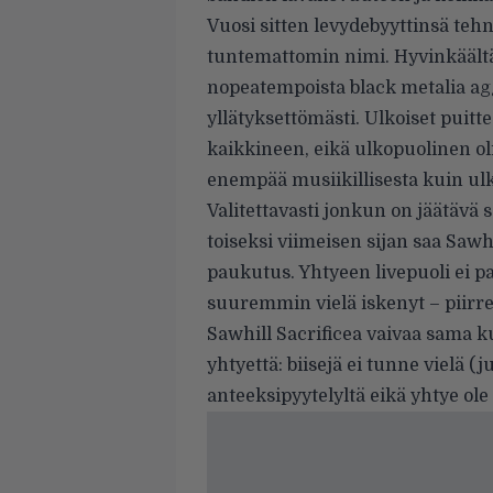
Vuosi sitten levydebyyttinsä teh
tuntemattomin nimi. Hyvinkäältä
nopeatempoista black metalia aggr
yllätyksettömästi. Ulkoiset puitte
kaikkineen, eikä ulkopuolinen ol
enempää musiikillisesta kuin ulk
Valitettavasti jonkun on jäätävä
toiseksi viimeisen sijan saa Saw
paukutus. Yhtyeen livepuoli ei 
suuremmin vielä iskenyt – piirre, 
Sawhill Sacrificea vaivaa sama
yhtyettä: biisejä ei tunne vielä 
anteeksipyytelyltä eikä yhtye ol