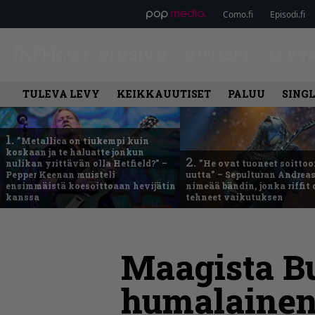
Como.fi
Episodi.fi
ETUSIVU
UUTISET
LEVY
TULEVA LEVY
KEIKKAUUTISET
PALUU
SING
1.
”Metallica on tiukempi kuin
koskaan ja te haluatte jonkun
2.
nulikan yrittävän olla Hetfield?” –
”He ovat tuoneet soittoo
Pepper Keenan muisteli
uutta” – Sepulturan Andreas
ensimmäistä koesoittoaan hevijätin
nimeää bändin, jonka riffit
kanssa
tehneet vaikutuksen
Maagista Bu
humalainen