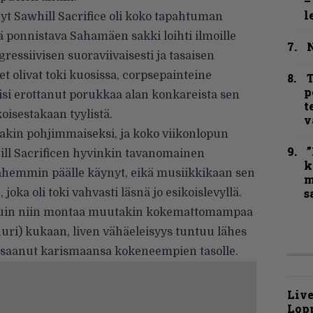
–
l
nyt Sawhill Sacrifice oli koko tapahtuman
 ponnistava Sahamäen sakki loihti ilmoille
N
essiivisen suoraviivaisesti ja tasaisen
et olivat toki kuosissa, corpsepainteine
T
p
isi erottanut porukkaa alan konkareista sen
t
oisestakaan tyylistä.
v
 sakin pohjimmaiseksi, ja koko viikonlopun
”
hill Sacrificen hyvinkin tavanomainen
k
pahemmin päälle käynyt, eikä musiikkikaan sen
m
s
joka oli toki vahvasti läsnä jo esikoislevyllä.
 kuin niin montaa muutakin kokemattomampaa
(juuri) kukaan, liven vähäeleisyys tuntuu lähes
e saanut karismaansa kokeneempien tasolle.
Live
Lop