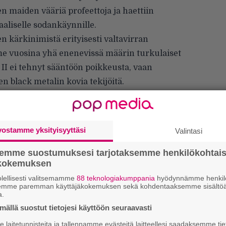
en maiden vääriä profeettoja ja haettiin
aaliselle sodankäynnille.
 kärkinimistä erityisesti valtavirran
ime vuosina yhä enenevissä määrin turkulaiset
 II ei tehnyt sääntöön poikkeusta, vaan
en black metalin kovia tekijöitä.
 erää vain yhden bändin voimin, joskin sitäkin
a oli toinenkin erikoiskattaus, kun lauantai-
 metal -dokumentilla sekä aiemmin
vostamme yksityisyyttäsi
Valintasi
osoituksella.
semme suostumuksesi tarjotaksemme henkilökohtai
ökokemuksen
lellisesti valitsemamme
88 teknologiakumppania
hyödynnämme henkilö
semme paremman käyttäjäkokemuksen sekä kohdentaaksemme sisältöä
”
a.
k
n
ällä suostut tietojesi käyttöön seuraavasti
–
laitetunnisteita ja tallennamme evästeitä laitteellesi saadaksemme tie