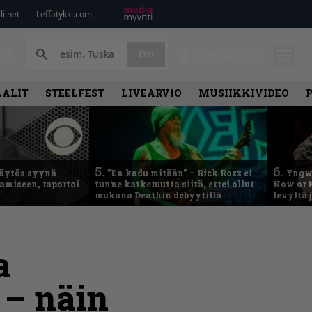
i.net
Leffatykki.com
PA
Etsi
KIRJAUDU
AALIT
STEELFEST
LIVEARVIO
MUSIIKKIVIDEO
5.
6.
käytös syynä
”En kadu mitään” – Rick Rozz ei
Yngwi
tamiseen, raportoi
tunne katkeruutta siitä, ettei ollut
Now or N
mukana Deathin debyytillä
levyltä 
a
 – näin