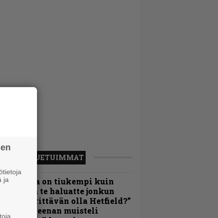
sen
LUETUIMMAT
tietoja
 ja
Metallica on tiukempi kuin
oskaan ja te haluatte jonkun
ulikan yrittävän olla Hetfield?”
 Pepper Keenan muisteli
toja