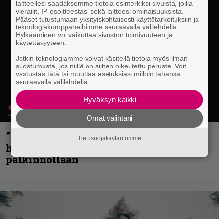
laitteellesi saadaksemme tietoja esimerkiksi sivuista, joilla
vierailit, IP-osoitteestasi sekä laitteesi ominaisuuksista.
Pääset tutustumaan yksityiskohtaisesti käyttötarkoituksiin ja
teknologiakumppaneihimme seuraavalla välilehdellä.
Hylkääminen voi vaikuttaa sivuston toimivuuteen ja
käytettävyyteen.
Jotkin teknologiamme voivat käsitellä tietoja myös ilman
suostumusta, jos niillä on siihen oikeutettu peruste. Voit
vastustaa tätä tai muuttaa asetuksiasi milloin tahansa
seuraavalla välilehdellä.
Hyväksyn kaikki
Omat valintani
”Mitalini näyttää ihan plektralta” –
Tietosuojakäytäntömme
huippu-uimari jamittelee Megadethiä
palkinnollaan