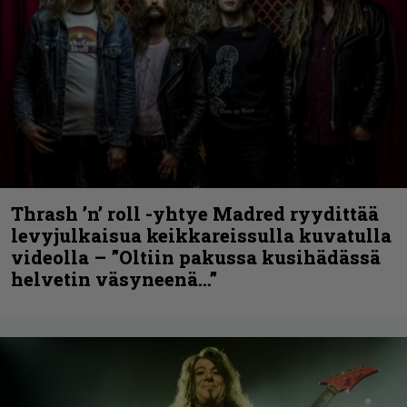
Thrash ’n’ roll -yhtye Madred ryydittää
levyjulkaisua keikkareissulla kuvatulla
videolla – ”Oltiin pakussa kusihädässä
helvetin väsyneenä…”