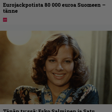
Eurojackpotista 80 000 euroa Suomeen –
tänne
Tänän tv:ssä: Esko Salminen ja Satu