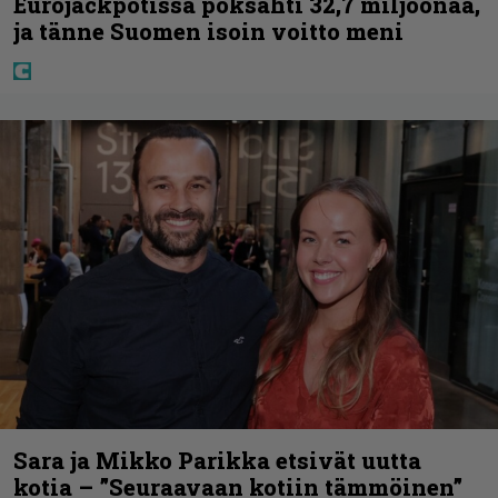
Eurojackpotissa poksahti 32,7 miljoonaa,
ja tänne Suomen isoin voitto meni
Sara ja Mikko Parikka etsivät uutta
kotia – ”Seuraavaan kotiin tämmöinen”