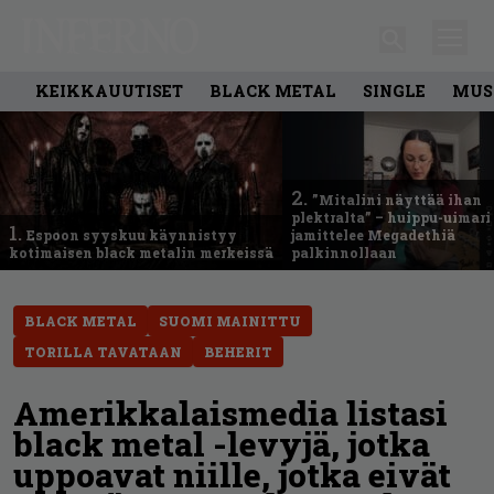
KEIKKAUUTISET
BLACK METAL
SINGLE
MUS
2.
”Mitalini näyttää ihan
plektralta” – huippu-uimari
1.
Espoon syyskuu käynnistyy
jamittelee Megadethiä
kotimaisen black metalin merkeissä
palkinnollaan
BLACK METAL
SUOMI MAINITTU
TORILLA TAVATAAN
BEHERIT
Amerikkalaismedia listasi
black metal -levyjä, jotka
uppoavat niille, jotka eivät