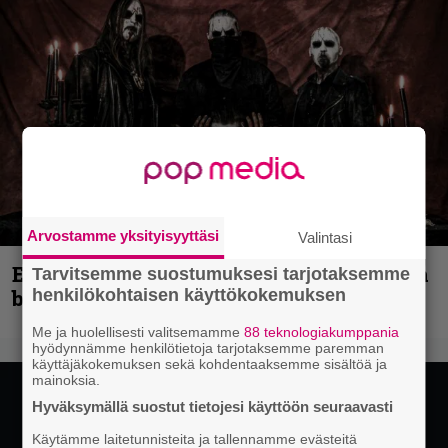
Arvostamme yksityisyyttäsi
Valintasi
Espoon syyskuu käynnistyy kotimaisen
Tarvitsemme suostumuksesi tarjotaksemme
black metalin merkeissä
henkilökohtaisen käyttökokemuksen
Me ja huolellisesti valitsemamme
88 teknologiakumppania
hyödynnämme henkilötietoja tarjotaksemme paremman
käyttäjäkokemuksen sekä kohdentaaksemme sisältöä ja
mainoksia.
Hyväksymällä suostut tietojesi käyttöön seuraavasti
Käytämme laitetunnisteita ja tallennamme evästeitä