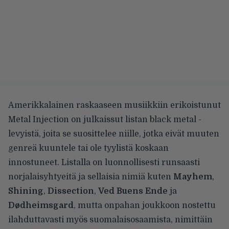
Amerikkalainen raskaaseen musiikkiin erikoistunut
Metal Injection
on julkaissut listan
black metal -
levyistä, joita se suosittelee niille, jotka eivät muuten
genreä kuuntele tai ole tyylistä koskaan
innostuneet. Listalla on luonnollisesti runsaasti
norjalaisyhtyeitä ja sellaisia nimiä kuten
Mayhem
,
Shining
,
Dissection
,
Ved Buens Ende
ja
Dødheimsgard
, mutta onpahan joukkoon nostettu
ilahduttavasti myös suomalaisosaamista, nimittäin