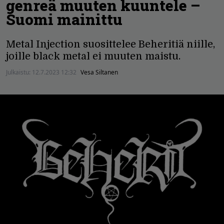
genreä muuten kuuntele –
Suomi mainittu
Metal Injection suosittelee Beheritiä niille,
joille black metal ei muuten maistu.
Julkaistu:
12.7.2023 12:32
Vesa Siltanen