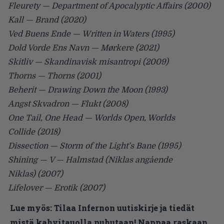
Fleurety — Department of Apocalyptic Affairs (2000)
Kall — Brand (2020)
Ved Buens Ende — Written in Waters (1995)
Dold Vorde Ens Navn — Mørkere (2021)
Skitliv — Skandinavisk misantropi (2009)
Thorns — Thorns (2001)
Beherit — Drawing Down the Moon (1993)
Angst Skvadron — Flukt (2008)
One Tail, One Head — Worlds Open, Worlds
Collide (2018)
Dissection — Storm of the Light’s Bane (1995)
Shining — V — Halmstad (Niklas angående
Niklas) (2007)
Lifelover — Erotik (2007)
Lue myös:
Tilaa Infernon uutiskirje ja tiedät
mistä kahvitauolla puhutaan! Nappaa raskaan