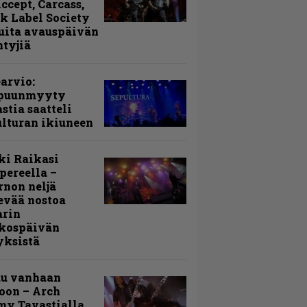
Accept, Carcass,
k Label Society
uita avauspäivän
ntyjiä
arvio:
puunmyyty
stia saatteli
lturan ikiuneen
ki Raikasi
ereella –
rnon neljä
evää nostoa
arin
kospäivän
yksistä
uu vanhaan
toon – Arch
my Tavastialla