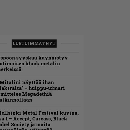
LUETUIMMAT NYT
Espoon syyskuu käynnistyy
otimaisen black metalin
erkeissä
Mitalini näyttää ihan
lektralta” – huippu-uimari
amittelee Megadethiä
alkinnollaan
ellsinki Metal Festival kuvina,
sa 1 – Accept, Carcass, Black
abel Society ja muita