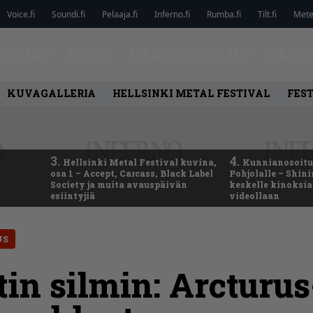
Voice.fi
Soundi.fi
Pelaaja.fi
Inferno.fi
Rumba.fi
Tilt.fi
Metel
ARVIOT
LEHTI
HAASTATTELUT
KAUP
KUVAGALLERIA
HELLSINKI METAL FESTIVAL
FEST
3.
4.
Hellsinki Metal Festival kuvina,
Kunnianosoitus
osa 1 – Accept, Carcass, Black Label
Pohjolalle – Shin
Society ja muita avauspäivän
keskelle kinoksia
esiintyjiä
videollaan
US
istin silmin: Arctur