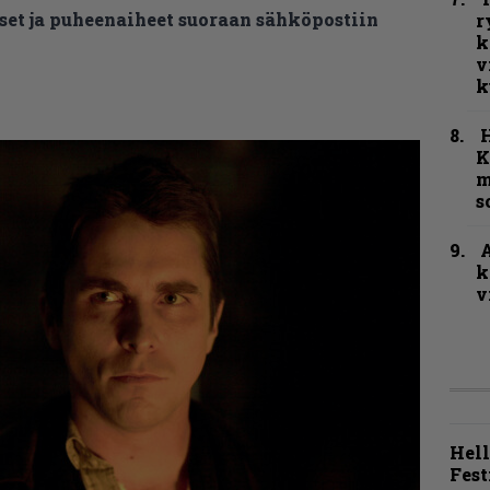
et ja puheenaiheet suoraan sähköpostiin
r
k
v
k
K
m
s
A
k
v
Hell
Fest