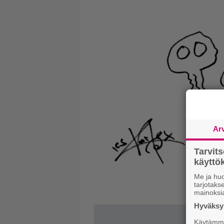
Ar
Tarvit
käytt
Me ja huo
tarjotak
mainoksi
Hyväksym
Käytämme 