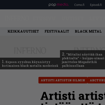
Como.fi
Episodi.fi
ETUSIVU
UUTISET
LEVY
KEIKKAUUTISET
FESTIVAALIT
BLACK METAL
2.
”Mitalini näyttää ihan
plektralta” – huippu-uimari
1.
Espoon syyskuu käynnistyy
jamittelee Megadethiä
kotimaisen black metalin merkeissä
palkinnollaan
ARTISTI ARTISTIN SILMIN
ARCTUR
Artisti art