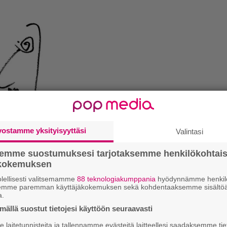
vostamme yksityisyyttäsi
Valintasi
semme suostumuksesi tarjotaksemme henkilökohtai
ökokemuksen
k
lellisesti valitsemamme
88 teknologiakumppania
hyödynnämme henkilö
m
semme paremman käyttäjäkokemuksen sekä kohdentaaksemme sisältöä
a.
”
ällä suostut tietojesi käyttöön seuraavasti
p
laitetunnisteita ja tallennamme evästeitä laitteellesi saadaksemme tie