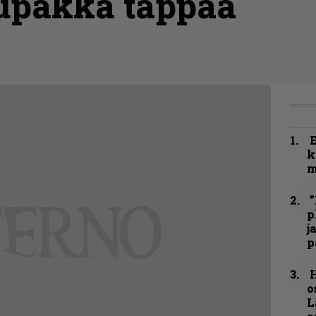
 tupakka tappaa
k
m
”
p
j
p
H
o
L