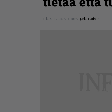
tietää että
Julkaistu:
20.4.2016 10:30
Jukka Hätinen