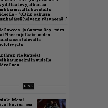
yydittää levyjulkaisua
eikkareissulla kuvatulla
ideolla – ”Oltiin pakussa
usihädässä helvetin väsyneenä…”
Helloween- ja Gamma Ray -mies
ai Hansen julkaisi uuden
aistiaisen tulevalta
oololevyltä
nthrax vie katsojat
eikkatunnelmiin uudella
ideollaan
LIVE
sinki Metal
ival kuvina, osa