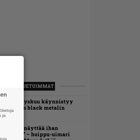
LUETUIMMAT
sen
Espoon syyskuu käynnistyy
otimaisen black metalin
tietoja
erkeissä
 ja
Mitalini näyttää ihan
lektralta” – huippu-uimari
toja