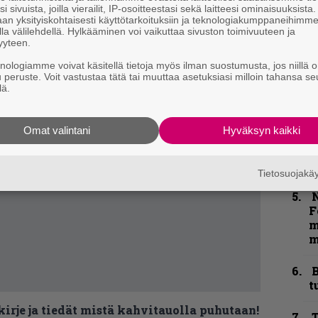
j
i sivuista, joilla vierailit, IP-osoitteestasi sekä laitteesi ominaisuuksista
p
an yksityiskohtaisesti käyttötarkoituksiin ja teknologiakumppaneihimm
la välilehdellä. Hylkääminen voi vaikuttaa sivuston toimivuuteen ja
yyteen.
H
o
knologiamme voivat käsitellä tietoja myös ilman suostumusta, jos niillä o
L
u peruste. Voit vastustaa tätä tai muuttaa asetuksiasi milloin tahansa se
lä.
a
K
Omat valintani
Hyväksyn kaikki
P
k
v
Tietosuojak
N
F
m
m
B
t
kirje ja tiedät mistä kahvitauolla puhutaan!
T