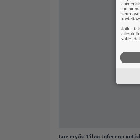
esimerkiks
tutustuma
seuraaval
käytettäv
Jotkin te
oikeutett
välilehdel
Lue myös:
Tilaa Infernon uutis