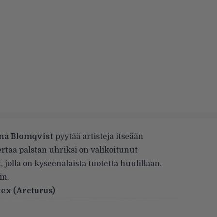
na Blomqvist
pyytää artisteja itseään
taa palstan uhriksi on valikoitunut
x
, jolla on kyseenalaista tuotetta huulillaan.
in.
rtex (Arcturus)