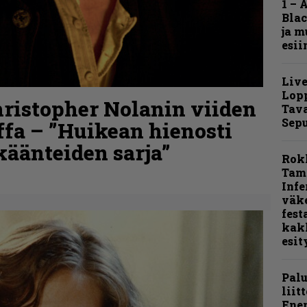
1 – 
Blac
ja m
esii
Live
Lop
hristopher Nolanin viiden
Tava
Sepu
ffa – ”Huikean hienosti
skäänteiden sarja”
Rok
Tamp
Infe
väk
fest
kak
esit
Pal
liit
Ene