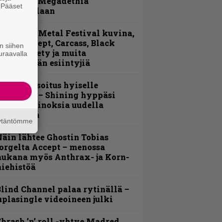
amittelee Megadethiä
. Pääset
alkinnollaan
e
ellsinki Metal Festival kuvina,
sa 1 – Accept, Carcass, Black
n siihen
abel Society ja muita
uraavalla
vauspäivän esiintyjiä
unnianosoitus hyiselle
ohjolalle – Shining hyppäsi
eskelle kinoksia uudella
ideollaan
äytäntömme
äin lähtee Ghostin Tobias
orgelta Accept – menossa
ukana myös Anthrax- ja Korn-
iehistöä
lind Channel palaa rytinällä –
uplasingle videoineen julki
hrash ’n’ roll -yhtye Madred