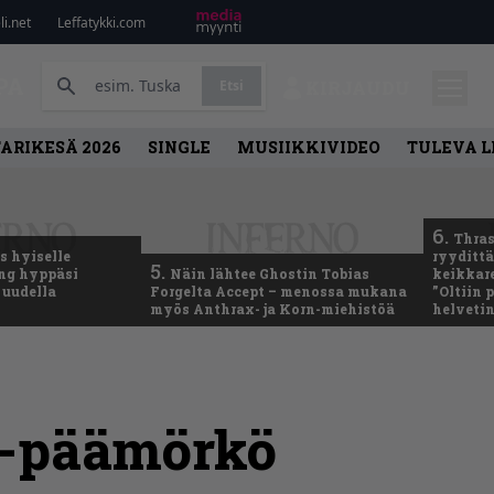
i.net
Leffatykki.com
PA
Etsi
KIRJAUDU
ARIKESÄ 2026
SINGLE
MUSIIKKIVIDEO
TULEVA 
6.
Thras
 hyiselle
ryydittä
5.
ing hyppäsi
Näin lähtee Ghostin Tobias
keikkare
 uudella
Forgelta Accept – menossa mukana
”Oltiin
myös Anthrax- ja Korn-miehistöä
helveti
us-päämörkö