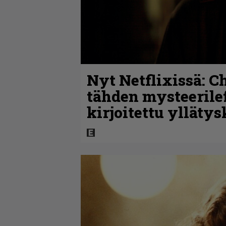
Nyt Netflixissä: C
tähden mysteerile
kirjoitettu ylläty