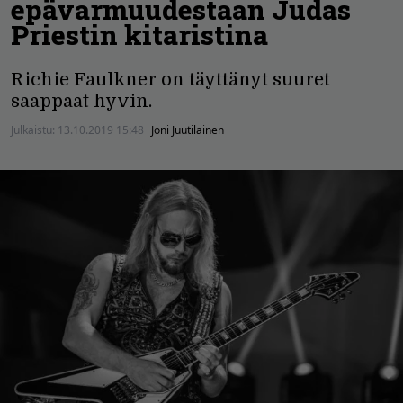
epävarmuudestaan Judas
Priestin kitaristina
Richie Faulkner on täyttänyt suuret
saappaat hyvin.
Julkaistu:
13.10.2019 15:48
Joni Juutilainen