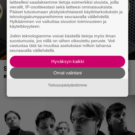
laitteellesi saadaksemme tietoja esimerkiksi sivuista, joilla
vierailit, IP-osoitteestasi sekä laitteesi ominaisuuksista.
Pääset tutustumaan yksityiskohtaisesti käyttötarkoituksiin ja
teknologiakumppaneihimme seuraavalla välilehdellä.
Hylkääminen voi vaikuttaa sivuston toimivuuteen ja
käytettävyyteen.
Jotkin teknologiamme voivat käsitellä tietoja myös ilman
suostumusta, jos niillä on siihen oikeutettu peruste. Voit
vastustaa tätä tai muuttaa asetuksiasi milloin tahansa
seuraavalla välilehdellä.
Hyväksyn kaikki
Sid Wilsonin käytös syynä Slipknotista
Omat valintani
erottamiseen, raportoi TMZ
Tietosuojakäytäntömme