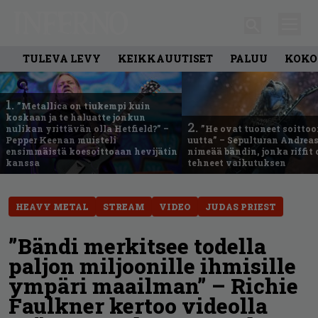
TULEVA LEVY
KEIKKAUUTISET
PALUU
KOKO
1.
”Metallica on tiukempi kuin
koskaan ja te haluatte jonkun
2.
nulikan yrittävän olla Hetfield?” –
”He ovat tuoneet soittoo
Pepper Keenan muisteli
uutta” – Sepulturan Andreas
ensimmäistä koesoittoaan hevijätin
nimeää bändin, jonka riffit
kanssa
tehneet vaikutuksen
HEAVY METAL
STREAM
VIDEO
JUDAS PRIEST
”Bändi merkitsee todella
paljon miljoonille ihmisille
ympäri maailman” – Richie
Faulkner kertoo videolla