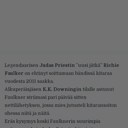
Legendaarisen
Judas Priestin
”uusi jätkä”
Richie
Faulker
on ehtinyt soittamaan bändissä kitaraa
vuodesta 2011 saakka.
Alkuperäisjäsen
K.K. Downingin
tilalle astunut
Faulkner striimasi pari päivää sitten
nettilähetyksen, jossa mies jutusteli kitaransoiton
ohessa niitä ja näitä.
Eräs kysymys koski Faulknerin suurimpia