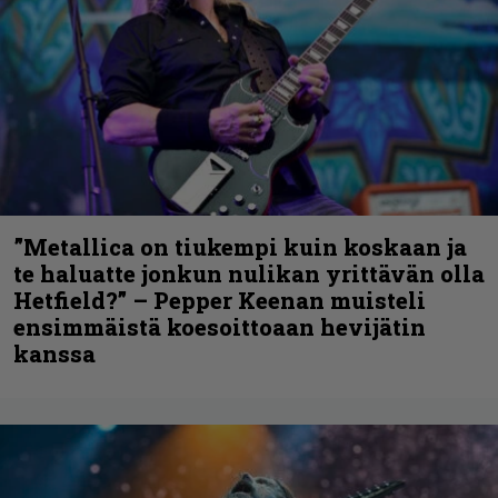
”Metallica on tiukempi kuin koskaan ja
te haluatte jonkun nulikan yrittävän olla
Hetfield?” – Pepper Keenan muisteli
ensimmäistä koesoittoaan hevijätin
kanssa