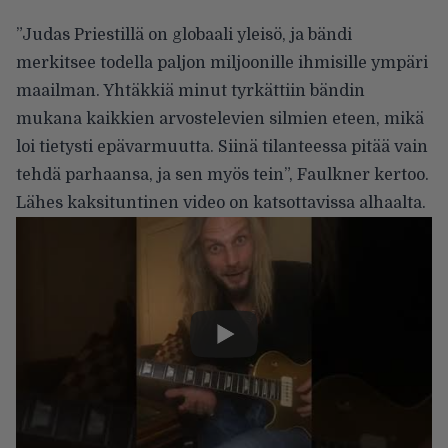
”Judas Priestillä on globaali yleisö, ja bändi
merkitsee todella paljon miljoonille ihmisille ympäri
maailman. Yhtäkkiä minut tyrkättiin bändin
mukana kaikkien arvostelevien silmien eteen, mikä
loi tietysti epävarmuutta. Siinä tilanteessa pitää vain
tehdä parhaansa, ja sen myös tein”, Faulkner kertoo.
Lähes kaksituntinen video on katsottavissa alhaalta.