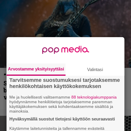
Arvostamme yksityisyyttäsi
Valintasi
”He ovat tuoneet soittoon jotain uutta” –
Tarvitsemme suostumuksesi tarjotaksemme
Sepulturan Andreas Kisser nimeää
henkilökohtaisen käyttökokemuksen
bändin, jonka riffit ovat tehneet
vaikutuksen
Me ja huolellisesti valitsemamme
88 teknologiakumppania
hyödynnämme henkilötietoja tarjotaksemme paremman
käyttäjäkokemuksen sekä kohdentaaksemme sisältöä ja
mainoksia.
Hyväksymällä suostut tietojesi käyttöön seuraavasti
Käytämme laitetunnisteita ja tallennamme evästeitä