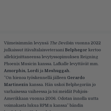
Viimeisimmän levynsä
The Devils
in vuonna 2022
julkaissut itävaltalaisveteraani
Belphegor
kertoo
allekirjoittaneensa levytyssopimuksen Reigning
Phoenix Musicin kanssa. Lafkalle levyttävät mm.
Amorphis, Lordi
ja
Meshuggah
.
”On hienoa työskennellä jälleen
Gerardo
Martinezin
kanssa. Hän uskoi Belphegoriin jo
varhaisessa vaiheessa ja toi meidät Pohjois-
Amerikkaan vuonna 2006. Odotan innolla uutta
voimakasta lukua RPM:n kanssa” bändin