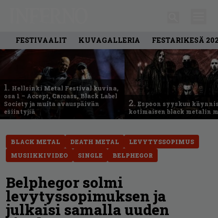
FESTIVAALIT
KUVAGALLERIA
FESTARIKESÄ 20
1.
Hellsinki Metal Festival kuvina,
osa 1 – Accept, Carcass, Black Label
2.
Society ja muita avauspäivän
Espoon syyskuu käynni
esiintyjiä
kotimaisen black metalin m
BLACK METAL
DEATH METAL
LEVYTYSSOPIMUS
MUSIIKKIVIDEO
SINGLE
BELPHEGOR
Belphegor solmi
levytyssopimuksen ja
julkaisi samalla uuden