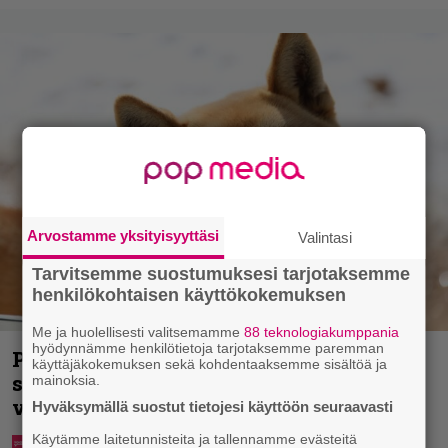
Arvostamme yksityisyyttäsi
Valintasi
Tarvitsemme suostumuksesi tarjotaksemme
henkilökohtaisen käyttökokemuksen
Me ja huolellisesti valitsemamme
88 teknologiakumppania
hyödynnämme henkilötietoja tarjotaksemme paremman
Pohjois-Korea neuvoo kansalaisiaan
käyttäjäkokemuksen sekä kohdentaaksemme sisältöä ja
selviämään helteistä syömällä
mainoksia.
viilentävää koiraa
Hyväksymällä suostut tietojesi käyttöön seuraavasti
Käytämme laitetunnisteita ja tallennamme evästeitä