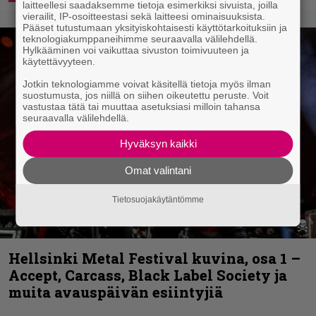
laitteellesi saadaksemme tietoja esimerkiksi sivuista, joilla
vierailit, IP-osoitteestasi sekä laitteesi ominaisuuksista.
Pääset tutustumaan yksityiskohtaisesti käyttötarkoituksiin ja
teknologiakumppaneihimme seuraavalla välilehdellä.
Hylkääminen voi vaikuttaa sivuston toimivuuteen ja
käytettävyyteen.
Jotkin teknologiamme voivat käsitellä tietoja myös ilman
suostumusta, jos niillä on siihen oikeutettu peruste. Voit
vastustaa tätä tai muuttaa asetuksiasi milloin tahansa
seuraavalla välilehdellä.
Hyväksyn kaikki
Omat valintani
Tietosuojakäytäntömme
Hellsinki Metal Festival kuvina, osa 1 –
Accept, Carcass, Black Label Society ja
muita avauspäivän esiintyjiä