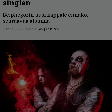
singlen
Belphegorin uusi kappale ennakoi
seuraavaa albumia.
Julkaistu:
6.8.2025 18:01
Joni Juutilainen