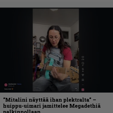
”Mitalini näyttää ihan plektralta” –
huippu-uimari jamittelee Megadethiä
palkinnollaan