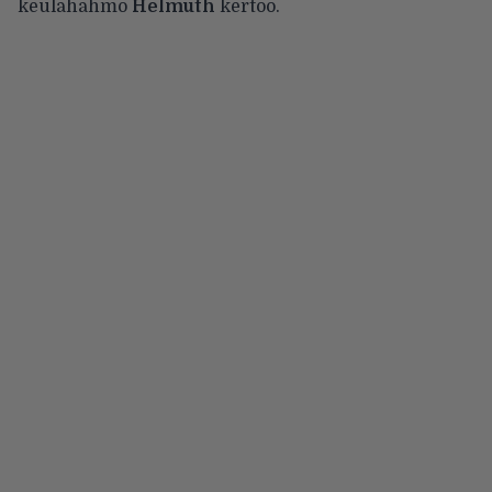
keulahahmo
Helmuth
kertoo.