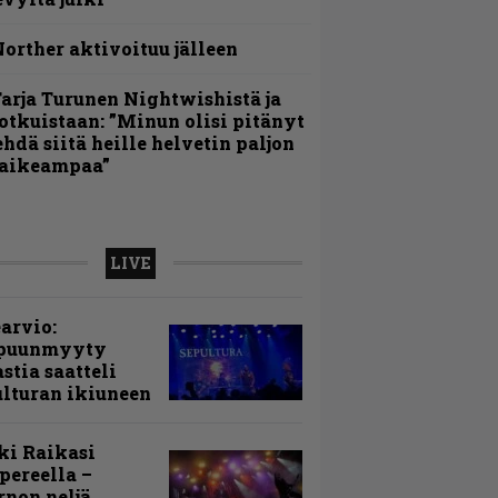
orther aktivoituu jälleen
arja Turunen Nightwishistä ja
otkuistaan: ”Minun olisi pitänyt
ehdä siitä heille helvetin paljon
aikeampaa”
LIVE
arvio:
puunmyyty
stia saatteli
lturan ikiuneen
ki Raikasi
ereella –
rnon neljä