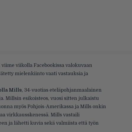
 viime viikolla Facebookissa valokuvaan
rätetty mielenkiinto vaati vastauksia ja
lla Mills
, 34-vuotias eteläpohjanmaalainen
a. Millsin esikoisteos, vuosi sitten julkaistu
vuonna myös Pohjois-Amerikassa ja Mills onkin
a virkkausskenessä. Mills vastaili
ja lähetti kuvia sekä valmiista että työn