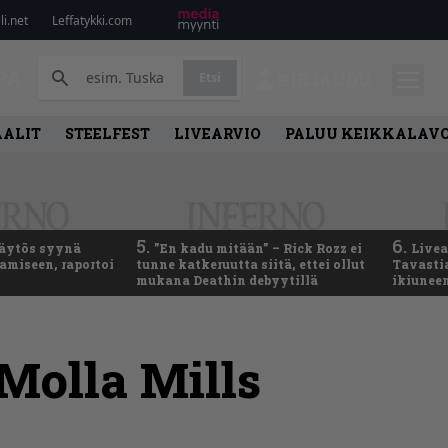
i.net
Leffatykki.com
PA
Etsi
KIRJAUDU
AALIT
STEELFEST
LIVEARVIO
PALUU KEIKKALAVO
5.
6.
käytös syynä
”En kadu mitään” – Rick Rozz ei
Live
tamiseen, raportoi
tunne katkeruutta siitä, ettei ollut
Tavastia
mukana Deathin debyytillä
ikiunee
Molla Mills