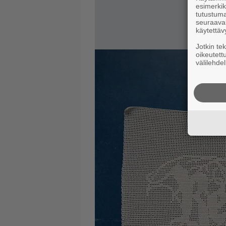
esimerkiks
tutustuma
seuraaval
käytettäv
Jotkin te
oikeutett
välilehdel