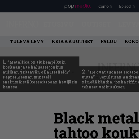
Como.fi
Episodi.fi
ETUSIVU
UUTISET
LEVY
TULEVA LEVY
KEIKKAUUTISET
PALUU
KOKO
1.
”Metallica on tiukempi kuin
koskaan ja te haluatte jonkun
2.
nulikan yrittävän olla Hetfield?” –
”He ovat tuoneet soittoo
Pepper Keenan muisteli
uutta” – Sepulturan Andreas
ensimmäistä koesoittoaan hevijätin
nimeää bändin, jonka riffit
kanssa
tehneet vaikutuksen
Black metal
tahtoo kou