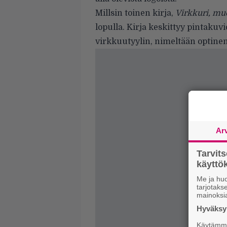
Millsin toinen kirja,
Virkkuri, muo
lopulla. Kirja keskittyy pintakuv
virkkuutyylin, nimeltään optinen
Ar
Tarvit
käytt
Me ja huo
tarjotak
mainoksi
Hyväksym
Käytämme 