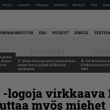
Voice.fi
Soundi.fi
Pelaaja.fi
Inferno.fi
Rumba.fi
Tilt.fi
Metel
ARVIOT
LEHTI
HAASTATTELUT
KAUP
ONPANOMUUTOS
ERO
POTKUT
SINGLE
FESTIV
n jotain
3.
4.
 Kisser
Blind Channel aktivoituu jälleen
Sid Wilsonin 
 ovat
uuden levyn ja jäähallikeikan
Slipknotista erot
merkeissä
TMZ
 -logoja virkkaava 
kuttaa myös miehet