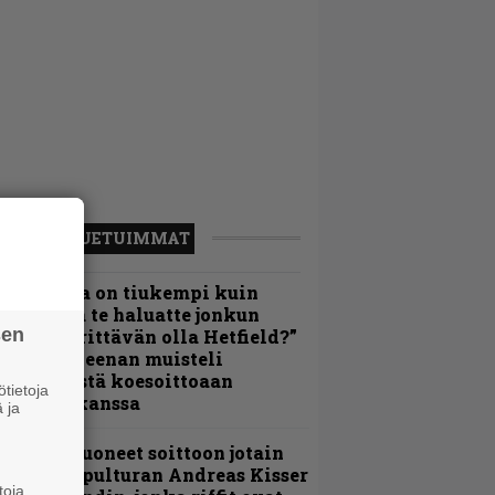
LUETUIMMAT
Metallica on tiukempi kuin
oskaan ja te haluatte jonkun
sen
ulikan yrittävän olla Hetfield?”
 Pepper Keenan muisteli
nsimmäistä koesoittoaan
tietoja
evijätin kanssa
 ja
He ovat tuoneet soittoon jotain
utta” – Sepulturan Andreas Kisser
toja