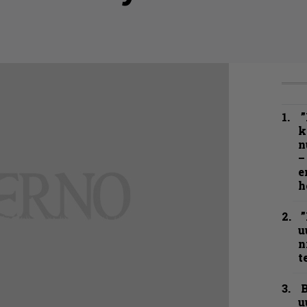
”
k
n
–
e
h
”
u
n
t
B
u