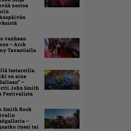
evää nostoa
arin
kospäivän
yksistä
uu vanhaan
toon – Arch
my Tavastialla
llä festareilla
ki on aina
allaan” –
rtti John Smith
 Festivalista
n Smith Rock
ivalin
sögalleria –
aatko itsesi tai