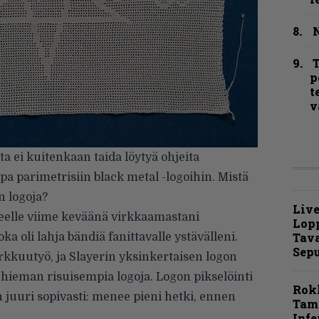
N
T
p
t
v
ta ei kuitenkaan taida löytyä ohjeita
pa parimetrisiin black metal -logoihin. Mistä
n logoja?
Live
keelle viime keväänä virkkaamastani
Lop
Tava
joka oli lahja bändiä fanittavalle ystävälleni.
Sepu
irkkuutyö, ja Slayerin yksinkertaisen logon
hieman risuisempia logoja. Logon pikselöinti
Rok
 juuri sopivasti: menee pieni hetki, ennen
Tamp
.
Infe