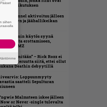
imeää bändin, jonka riffit ovat
. Pääset
ehneet vaikutuksen
e
lind Channel aktivoituu jälleen
uden levyn ja jäähallikeikan
n siihen
erkeissä
uraavalla
id Wilsonin käytös syynä
lipknotista erottamiseen,
aportoi TMZ
En kadu mitään” – Rick Rozz ei
äytäntömme
unne katkeruutta siitä, ettei ollut
ukana Deathin debyytillä
Livearvio: Loppuunmyyty
avastia saatteli Sepulturan
kiuneen
ngwie Malmsteen iskee jälleen
 Now or Never -single tulevalta
evyltä julki