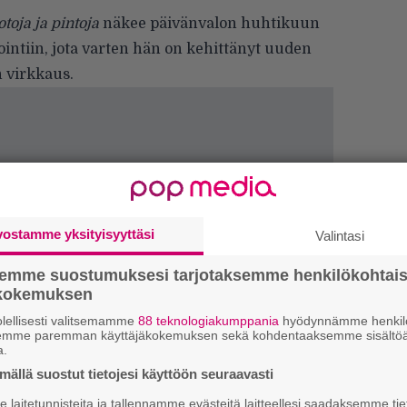
toja ja pintoja
näkee päivänvalon huhtikuun
iointiin, jota varten hän on kehittänyt uuden
 virkkaus.
vostamme yksityisyyttäsi
Valintasi
”
k
semme suostumuksesi tarjotaksemme henkilökohtai
n
ökokemuksen
–
e
lellisesti valitsemamme
88 teknologiakumppania
hyödynnämme henkilö
h
semme paremman käyttäjäkokemuksen sekä kohdentaaksemme sisältöä
a.
”
ällä suostut tietojesi käyttöön seuraavasti
u
laitetunnisteita ja tallennamme evästeitä laitteellesi saadaksemme tie