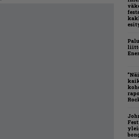
väk
fest
kak
esit
Pal
liit
Ene
”Näi
kaik
kohd
rapo
Rock
Joh
Fest
ylei
bong