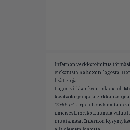
Infernon verkkotoimitus törmäsi
virkatusta
Behexen
-logosta. He
lisätietoja.
Logon virkkauksen takana oli
Mo
käsityökirjailija ja virkkausohjaaj
Virkkuri
-kirja julkaistaan tänä 
ilmeisesti melko kuumaa valuutta
muutamaan Infernon kysymykseen 
alla olevista logoista.