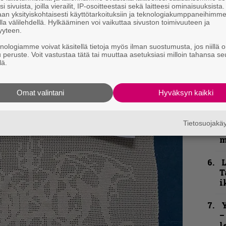
n
i sivuista, joilla vierailit, IP-osoitteestasi sekä laitteesi ominaisuuksista
t
an yksityiskohtaisesti käyttötarkoituksiin ja teknologiakumppaneihimm
la välilehdellä. Hylkääminen voi vaikuttaa sivuston toimivuuteen ja
yyteen.
B
u
knologiamme voivat käsitellä tietoja myös ilman suostumusta, jos niillä o
m
u peruste. Voit vastustaa tätä tai muuttaa asetuksiasi milloin tahansa se
lä.
S
S
Omat valintani
Hyväksyn kaikki
r
”
Tietosuojak
t
m
T
i
Y
–
l