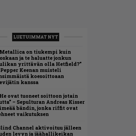
LUETUIMMAT NYT
Metallica on tiukempi kuin
oskaan ja te haluatte jonkun
ulikan yrittävän olla Hetfield?”
 Pepper Keenan muisteli
nsimmäistä koesoittoaan
evijätin kanssa
He ovat tuoneet soittoon jotain
utta” – Sepulturan Andreas Kisser
imeää bändin, jonka riffit ovat
ehneet vaikutuksen
lind Channel aktivoituu jälleen
uden levyn ja jäähallikeikan