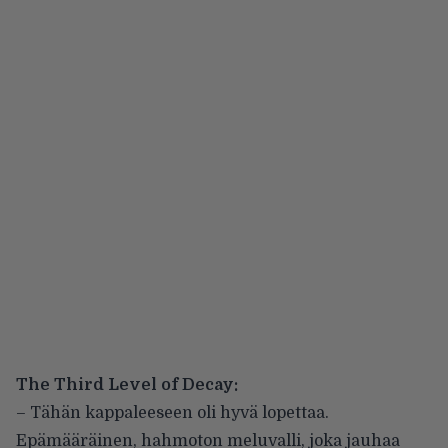
The Third Level of Decay:
– Tähän kappaleeseen oli hyvä lopettaa.
Epämääräinen, hahmoton meluvalli, joka jauhaa