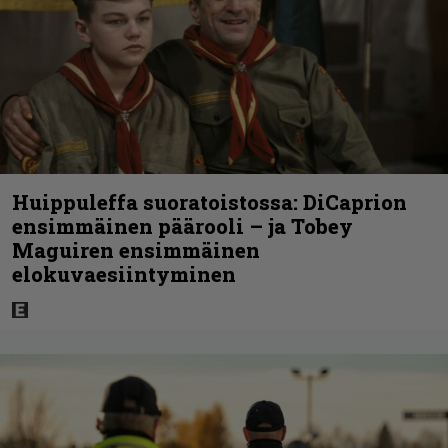
Huippuleffa suoratoistossa: DiCaprion
ensimmäinen päärooli – ja Tobey
Maguiren ensimmäinen
elokuvaesiintyminen