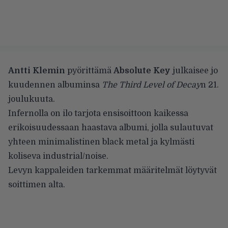
Antti Klemin
pyörittämä
Absolute Key
julkaisee jo
kuudennen albuminsa
The Third Level of Decay
n 21.
joulukuuta.
Infernolla on ilo tarjota ensisoittoon kaikessa
erikoisuudessaan haastava albumi, jolla sulautuvat
yhteen minimalistinen black metal ja kylmästi
koliseva industrial/noise.
Levyn kappaleiden tarkemmat määritelmät löytyvät
soittimen alta.