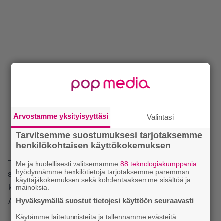
Arvostamme yksityisyyttäsi
Valintasi
Tarvitsemme suostumuksesi tarjotaksemme
henkilökohtaisen käyttökokemuksen
– Elämän paino pureutuu hartioihin, ja vaikka
Me ja huolellisesti valitsemamme
88 teknologiakumppania
hyödynnämme henkilötietoja tarjotaksemme paremman
selkäranka taipuukin, tämä matka kuljetaan
käyttäjäkokemuksen sekä kohdentaaksemme sisältöä ja
mainoksia.
katkeraan loppuun asti.
Hyväksymällä suostut tietojesi käyttöön seuraavasti
A Cellar Door:
Käytämme laitetunnisteita ja tallennamme evästeitä