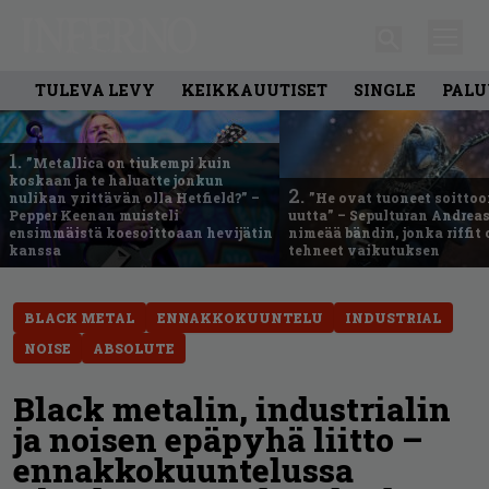
TULEVA LEVY
KEIKKAUUTISET
SINGLE
PALU
1.
”Metallica on tiukempi kuin
koskaan ja te haluatte jonkun
2.
nulikan yrittävän olla Hetfield?” –
”He ovat tuoneet soittoo
Pepper Keenan muisteli
uutta” – Sepulturan Andreas
ensimmäistä koesoittoaan hevijätin
nimeää bändin, jonka riffit
kanssa
tehneet vaikutuksen
BLACK METAL
ENNAKKOKUUNTELU
INDUSTRIAL
NOISE
ABSOLUTE
Black metalin, industrialin
ja noisen epäpyhä liitto –
ennakkokuuntelussa