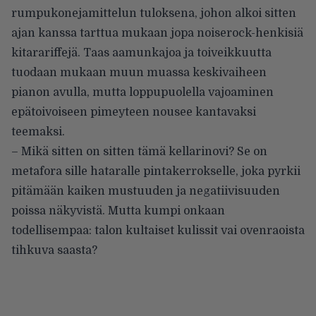
rumpukonejamittelun tuloksena, johon alkoi sitten
ajan kanssa tarttua mukaan jopa noiserock-henkisiä
kitarariffejä. Taas aamunkajoa ja toiveikkuutta
tuodaan mukaan muun muassa keskivaiheen
pianon avulla, mutta loppupuolella vajoaminen
epätoivoiseen pimeyteen nousee kantavaksi
teemaksi.
– Mikä sitten on sitten tämä kellarinovi? Se on
metafora sille hataralle pintakerrokselle, joka pyrkii
pitämään kaiken mustuuden ja negatiivisuuden
poissa näkyvistä. Mutta kumpi onkaan
todellisempaa: talon kultaiset kulissit vai ovenraoista
tihkuva saasta?