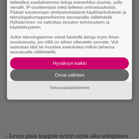
laitteellesi saadaksemme tietoja esimerkiksi sivuista, joilla
vierailit, IP-osoitteestasi sekä laitteesi ominaisuuksista.
Pääset tutustumaan yksityiskohtaisesti käyttötarkoituksiin ja
teknologiakumppaneihimme seuraavalla välilehdellä.
Hylkääminen voi vaikuttaa sivuston toimivuuteen ja
käytettävyyteen.
Jotkin teknologiamme voivat käsitellä tietoja myös ilman
suostumusta, jos niillä on siihen oikeutettu peruste. Voit
vastustaa tätä tai muuttaa asetuksiasi milloin tahansa
seuraavalla välilehdellä.
Hyväksyn kaikki
Omat valintani
Tietosuojakäytäntömme
– Levyn pisin kappale syntyi myös aika sekopäisen