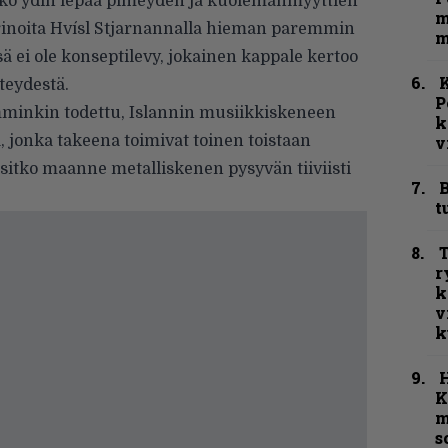
oko ydin lepää pimeyden ja kuolemanmyyttien
m
arinoita Hvísl Stjarnannalla hieman paremmin
m
ä ei ole konseptilevy, jokainen kappale kertoo
K
hteydestä.
P
mminkin todettu, Islannin musiikkiskeneen
k
a, jonka takeena toimivat toinen toistaan
v
sitko maanne metalliskenen pysyvän tiiviisti
B
t
T
r
k
v
k
K
m
s