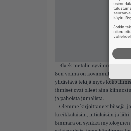
esimerkiks
tutustuma
seuraaval
käytettäv
Jotkin te
oikeutett
välilehdel
– Black metalin syvimmässä ytim
Sen voima on kovimmillaan jotain 
yhdistävä tekijä myös koko ihmi
ihmiset ovat olleet aina kiinnost
ja pahoista jumalista.
– Olemme kirjoittaneet biisejä, 
kreikkalaisiin, intialaisiin ja l
Sinmara on synkkä mytologinen ol