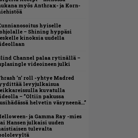
ukana myös Anthrax- ja Korn-
iehistöä
unnianosoitus hyiselle
ohjolalle – Shining hyppäsi
eskelle kinoksia uudella
ideollaan
lind Channel palaa rytinällä –
uplasingle videoineen julki
hrash ’n’ roll -yhtye Madred
yydittää levyjulkaisua
eikkareissulla kuvatulla
ideolla – ”Oltiin pakussa
usihädässä helvetin väsyneenä…”
Helloween- ja Gamma Ray -mies
ai Hansen julkaisi uuden
aistiaisen tulevalta
oololevyltä