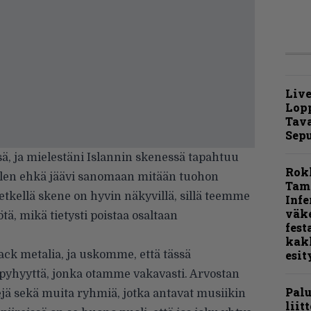
Live
Lop
Tava
Sepu
sä, ja mielestäni Islannin skenessä tapahtuu
Rok
 Olen ehkä jäävi sanomaan mitään tuohon
Tamp
etkellä skene on hyvin näkyvillä, sillä teemme
Infe
väk
tä, mikä tietysti poistaa osaltaan
fest
kak
esit
ack metalia, ja uskomme, että tässä
pyhyyttä, jonka otamme vakavasti. Arvostan
Pal
jä sekä muita ryhmiä, jotka antavat musiikin
liit