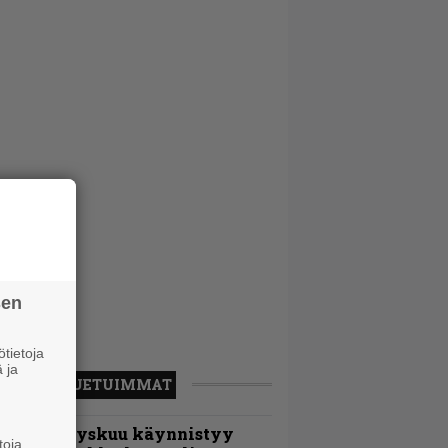
sen
tietoja
 ja
LUETUIMMAT
Espoon syyskuu käynnistyy
toja