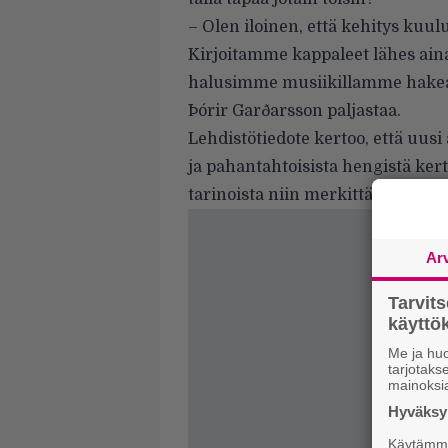
– Olen iloinen, että kehitys kuul
Kirjoitamme kappaleet lähes aina
halusimme musiikillamme hakea, o
Þórir Garðarsson paljastaa.
Lehdistötiedote kertoo, että uus
ja pahantahtoisista hengistä ker
tarinoista niin merkittäviä, että 
Ar
Tarvit
käytt
Me ja huo
tarjotak
mainoksi
Hyväksym
Käytämme 