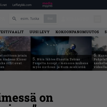
i.net
Leffatykki.com
PA
Etsi
KIRJAUDU
FESTIVAALIT
UUSI LEVY
KOKOONPANOMUUTOS
S
6.
t soittoon jotain
Kunni
5.
an Andreas Kisser
Näin lähtee Ghostin Tobias
Pohjolal
ka riffit ovat
Forgelta Accept – menossa mukana
keskelle
sen
myös Anthrax- ja Korn-miehistöä
videoll
imessä on