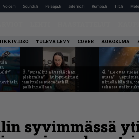
Voice.fi
Soundi.fi
Pelaaja.fi
Inferno.fi
Rumba.fi
Tilt.fi
Metel
ARVIOT
LEHTI
HAASTATTELUT
KAUP
IIKKIVIDEO
TULEVA LEVY
COVER
KOKOELMA
kuin
un
3.
4.
eld?” –
”Mitalini näyttää ihan
”He ovat tuonee
plektralta” – huippu-uimari
uutta” – Sepultur
hevijätin
jamittelee Megadethiä
nimeää bändin, jon
palkinnollaan
tehneet vaikutuk
alin syvimmässä yt