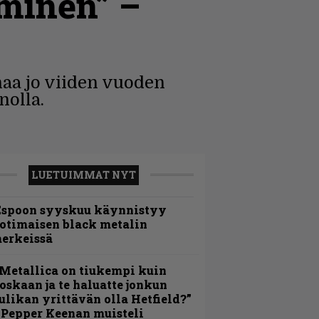
iminen” –
naa jo viiden vuoden
nolla.
LUETUIMMAT NYT
Espoon syyskuu käynnistyy
otimaisen black metalin
erkeissä
Metallica on tiukempi kuin
oskaan ja te haluatte jonkun
ulikan yrittävän olla Hetfield?”
 Pepper Keenan muisteli