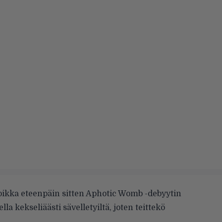
oikka eteenpäin sitten Aphotic Womb -debyytin
la kekseliäästi sävelletyiltä, joten teittekö