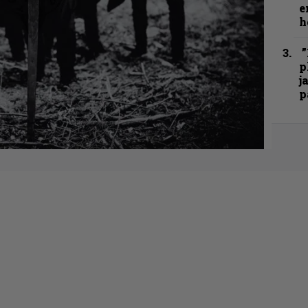
e
h
”
p
j
p