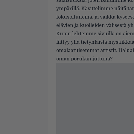
salaisuuksia, joten bändimme k
ympärillä. Käsittelimme näitä t
fokusoituneina, ja vaikka kyseess
elävien ja kuolleiden välisestä y
Kuten lehtemme sivuilla on aie
liittyy yhä tietynlaista mystiikka
omalaatuisemmat artistit. Haluai
oman porukan juttuna?