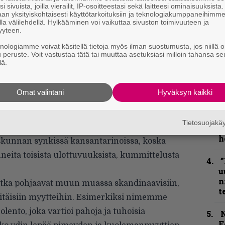
k
i sivuista, joilla vierailit, IP-osoitteestasi sekä laitteesi ominaisuuksista
m
an yksityiskohtaisesti käyttötarkoituksiin ja teknologiakumppaneihimm
la välilehdellä. Hylkääminen voi vaikuttaa sivuston toimivuuteen ja
yyteen.
”
p
knologiamme voivat käsitellä tietoja myös ilman suostumusta, jos niillä o
j
u peruste. Voit vastustaa tätä tai muuttaa asetuksiasi milloin tahansa se
lä.
p
”
Omat valintani
Hyväksyn kaikki
k
n
essä on aina täydellisen pimeyden etsiminen.
–
Tietosuojak
tuonpuoleista ja epäinhimillistä, ja se on
e
h
skunnan synkissä kansantarinoissa, koska
uneita toisista ulottuvuuksista, kummittelusta
”
u
n
jotka pohjaavat muun muassa skandinaavisiin,
t
ähi-itäisiin myytteihin. Esimerkiksi nimemme
ento, joka vartioi pahoja ja tuhoisia
N
F