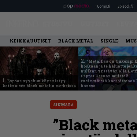
Como.fi
Episodi.fi
ETUSIVU
UUTISET
LEVY
KEIKKAUUTISET
BLACK METAL
SINGLE
MUS
2.
”Metallica on tiukempi 
koskaan ja te haluatte jonk
nulikan yrittävän olla Hetfi
Pepper Keenan muisteli
1.
Espoon syyskuu käynnistyy
ensimmäistä koesoittoaan 
kotimaisen black metalin merkeissä
kanssa
SINMARA
”Black met