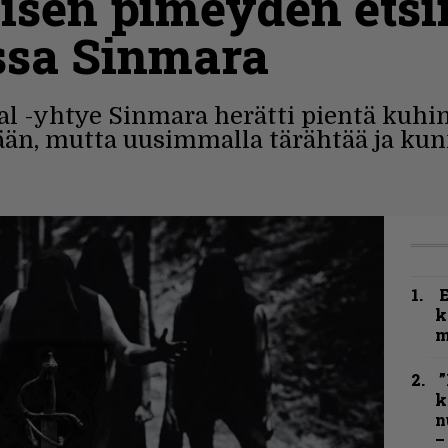
lisen pimeyden ets
ssa Sinmara
al -yhtye Sinmara herätti pientä kuhi
lään, mutta uusimmalla tärähtää ja kun
k
m
”
k
n
–