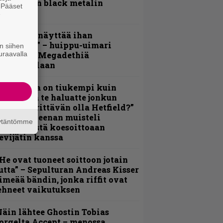
otimaisen black metalin
. Pääset
erkeissä
e
Mitalini näyttää ihan
lektralta” – huippu-uimari
n siihen
amittelee Megadethiä
uraavalla
alkinnollaan
Metallica on tiukempi kuin
oskaan ja te haluatte jonkun
ulikan yrittävän olla Hetfield?”
 Pepper Keenan muisteli
äytäntömme
nsimmäistä koesoittoaan
evijätin kanssa
He ovat tuoneet soittoon jotain
utta” – Sepulturan Andreas Kisser
imeää bändin, jonka riffit ovat
ehneet vaikutuksen
äin lähtee Ghostin Tobias
orgelta Accept – menossa