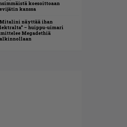
nsimmäistä koesoittoaan
evijätin kanssa
Mitalini näyttää ihan
lektralta” – huippu-uimari
amittelee Megadethiä
alkinnollaan