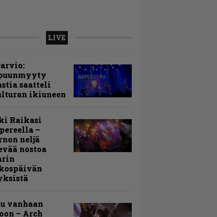
LIVE
arvio:
puunmyyty
stia saatteli
lturan ikiuneen
ki Raikasi
ereella –
rnon neljä
evää nostoa
arin
kospäivän
yksistä
uu vanhaan
toon – Arch