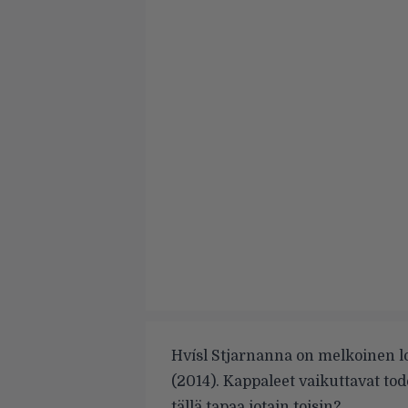
Hvísl
Stjarnanna on melkoinen l
(2014). Kappaleet vaikuttavat todel
tällä tapaa jotain toisin?