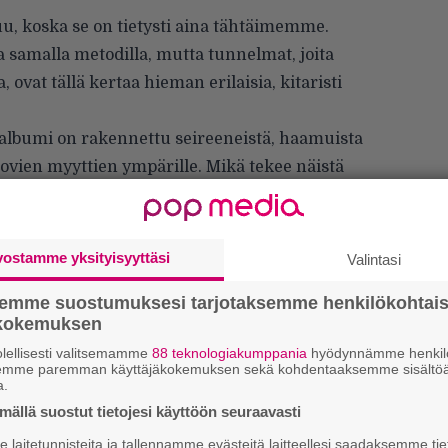
uu, koska se on tietysti aina tähtäimemme.
 samalla metodilla, mutta tunnelmat, joita
vat tällä kertaa hieman erilaisia, kitaristi
i albumi on rakennettu seireeneistä, haamuista
tovien myyttien ympärille. Mikä tekee näistä
päätitte kasata niistä kokonaisen levyn?
vostamme yksityisyyttäsi
Valintasi
semme suostumuksesi tarjotaksemme henkilökohtai
ökokemuksen
lellisesti valitsemamme
88 teknologiakumppania
hyödynnämme henkilö
semme paremman käyttäjäkokemuksen sekä kohdentaaksemme sisältöä
a.
ällä suostut tietojesi käyttöön seuraavasti
laitetunnisteita ja tallennamme evästeitä laitteellesi saadaksemme tie