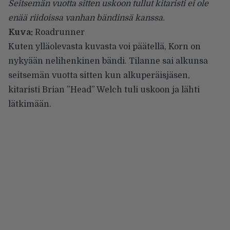
Seitsemän vuotta sitten uskoon tullut kitaristi ei ole
enää riidoissa vanhan bändinsä kanssa.
Kuva:
Roadrunner
Kuten ylläolevasta kuvasta voi päätellä,
Korn
on
nykyään nelihenkinen bändi. Tilanne sai alkunsa
seitsemän vuotta sitten kun alkuperäisjäsen,
kitaristi Brian ”Head” Welch tuli uskoon ja lähti
lätkimään.