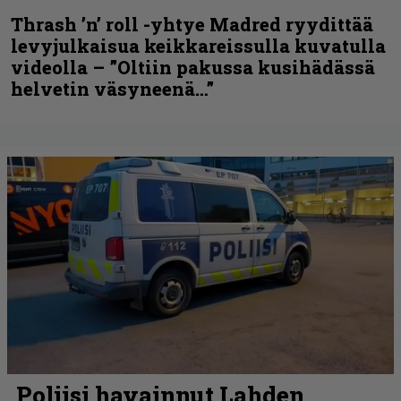
Thrash ’n’ roll -yhtye Madred ryydittää
levyjulkaisua keikkareissulla kuvatulla
videolla – ”Oltiin pakussa kusihädässä
helvetin väsyneenä…”