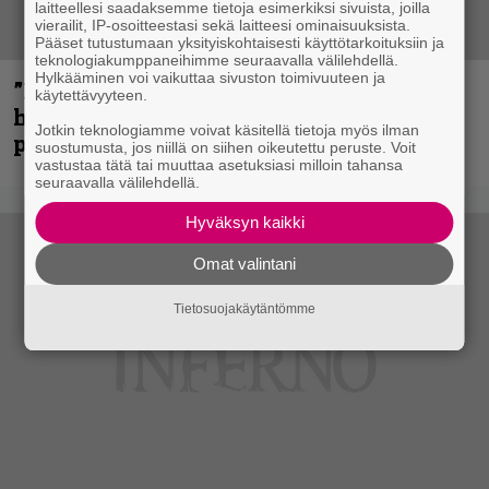
laitteellesi saadaksemme tietoja esimerkiksi sivuista, joilla
vierailit, IP-osoitteestasi sekä laitteesi ominaisuuksista.
Pääset tutustumaan yksityiskohtaisesti käyttötarkoituksiin ja
teknologiakumppaneihimme seuraavalla välilehdellä.
Hylkääminen voi vaikuttaa sivuston toimivuuteen ja
”Mitalini näyttää ihan plektralta” –
käytettävyyteen.
huippu-uimari jamittelee Megadethiä
Jotkin teknologiamme voivat käsitellä tietoja myös ilman
palkinnollaan
suostumusta, jos niillä on siihen oikeutettu peruste. Voit
vastustaa tätä tai muuttaa asetuksiasi milloin tahansa
seuraavalla välilehdellä.
Hyväksyn kaikki
Omat valintani
Tietosuojakäytäntömme