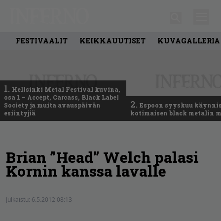
FESTIVAALIT
KEIKKAUUTISET
KUVAGALLERIA
1.
Hellsinki Metal Festival kuvina,
osa 1 – Accept, Carcass, Black Label
2.
Society ja muita avauspäivän
Espoon syyskuu käynni
esiintyjiä
kotimaisen black metalin m
Brian ”Head” Welch palasi
Kornin kanssa lavalle
Julkaistu:
6.5.2012 08:13