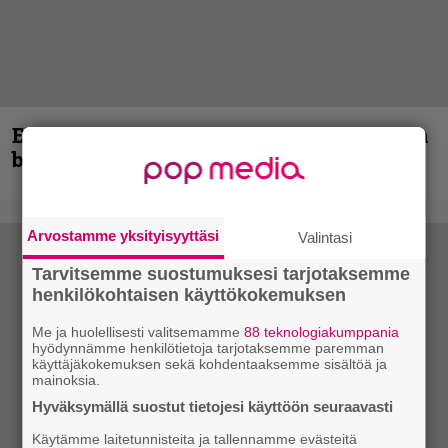
Espoon syyskuu käynnistyy kotimaisen
black metalin merkeissä
Arvostamme yksityisyyttäsi
Valintasi
Tarvitsemme suostumuksesi tarjotaksemme
henkilökohtaisen käyttökokemuksen
Me ja huolellisesti valitsemamme
88 teknologiakumppania
hyödynnämme henkilötietoja tarjotaksemme paremman
käyttäjäkokemuksen sekä kohdentaaksemme sisältöä ja
mainoksia.
Hyväksymällä suostut tietojesi käyttöön seuraavasti
Käytämme laitetunnisteita ja tallennamme evästeitä