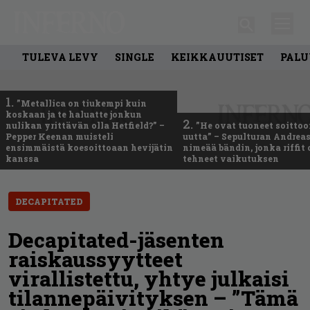
TULEVA LEVY
SINGLE
KEIKKAUUTISET
PALU
1.
”Metallica on tiukempi kuin
koskaan ja te haluatte jonkun
2.
nulikan yrittävän olla Hetfield?” –
”He ovat tuoneet soittoo
Pepper Keenan muisteli
uutta” – Sepulturan Andreas
ensimmäistä koesoittoaan hevijätin
nimeää bändin, jonka riffit
kanssa
tehneet vaikutuksen
DECAPITATED
Decapitated-jäsenten
raiskaussyytteet
virallistettu, yhtye julkaisi
tilannepäivityksen – ”Tämä