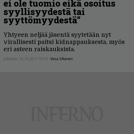
ei ole tuomio eikä osoitus
syyllisyydestä tai
syyttömyydestä”
Yhtyeen neljää jäsentä syytetään nyt
virallisesti paitsi kidnappauksesta, myös
eri asteen raiskauksista.
Julkaistu:
16.10.2017 16:15
Vesa Siltanen