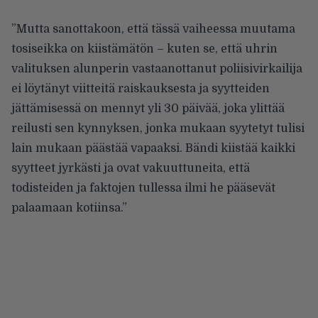
”Mutta sanottakoon, että tässä vaiheessa muutama
tosiseikka on kiistämätön – kuten se, että uhrin
valituksen alunperin vastaanottanut poliisivirkailija
ei löytänyt viitteitä raiskauksesta ja syytteiden
jättämisessä on mennyt yli 30 päivää, joka ylittää
reilusti sen kynnyksen, jonka mukaan syytetyt tulisi
lain mukaan päästää vapaaksi. Bändi kiistää kaikki
syytteet jyrkästi ja ovat vakuuttuneita, että
todisteiden ja faktojen tullessa ilmi he pääsevät
palaamaan kotiinsa.”