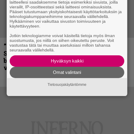
laitteellesi saadaksemme tietoja esimerkiksi sivuista, joilla
vierailit, IP-osoitteestasi sekä laitteesi ominaisuuksista.
Pääset tutustumaan yksityiskohtaisesti käyttötarkoituksiin ja
teknologiakumppaneihimme seuraavalla välilehdellä.
Hylkääminen voi vaikuttaa sivuston toimivuuteen ja
käytettävyyteen.
Jotkin teknologiamme voivat käsitellä tietoja myös ilman
suostumusta, jos niillä on siihen oikeutettu peruste. Voit
”He ovat tuoneet soittoon jotain uutta” –
vastustaa tätä tai muuttaa asetuksiasi milloin tahansa
seuraavalla välilehdellä.
Sepulturan Andreas Kisser nimeää
bändin, jonka riffit ovat tehneet
Hyväksyn kaikki
vaikutuksen
Omat valintani
Tietosuojakäytäntömme