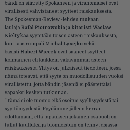
bändi on siirretty Spokaneen ja viranomaiset ovat
virallisesti vahvistaneet syytteet raiskauksesta.
The Spokesman-Review
-lehden mukaan
laulaja
Rafal Piotrowskia ja kitaristi Waclaw
Kieltykaa
syytetään toisen asteen raiskauksesta,
kun taas rumpali
Michal Lysejko
sekä
basisti
Hubert Wiecek
ovat saaneet syytteet
kolmannen eli kaikkein vakavimman asteen
raiskauksesta. Yhtye on julkaissut tiedotteen, jossa
nämä toteavat, että syyte on muodollisuuden vuoksi
virallistettu, jotta bändin jäseniä ei päästettäisi
vapaaksi kesken tutkinnan.
”Tämä ei ole tuomio eikä osoitus syyllisyydestä tai
syyttömyydestä. Pyydämme jälleen kerran
odottamaan, että tapauksen jokainen osapuoli on
tullut kuulluksi ja tuomioistuin on tehnyt asiassa