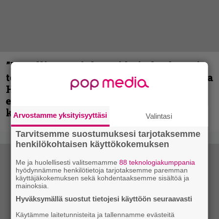
”Metallica on tiukempi kuin koskaan ja
te haluatte jonkun nulikan yrittävän olla
Hetfield?” – Pepper Keenan muisteli
ensimmäistä koesoittoaan hevijätin
kanssa
Arvostamme yksityisyyttäsi
Valintasi
Tarvitsemme suostumuksesi tarjotaksemme
henkilökohtaisen käyttökokemuksen
Me ja huolellisesti valitsemamme
88 teknologiakumppania
hyödynnämme henkilötietoja tarjotaksemme paremman
käyttäjäkokemuksen sekä kohdentaaksemme sisältöä ja
mainoksia.
Hyväksymällä suostut tietojesi käyttöön seuraavasti
Käytämme laitetunnisteita ja tallennamme evästeitä