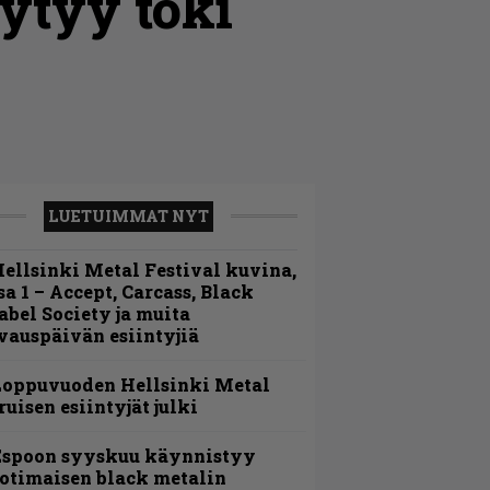
öytyy toki
LUETUIMMAT NYT
ellsinki Metal Festival kuvina,
sa 1 – Accept, Carcass, Black
abel Society ja muita
vauspäivän esiintyjiä
Loppuvuoden Hellsinki Metal
ruisen esiintyjät julki
Espoon syyskuu käynnistyy
otimaisen black metalin