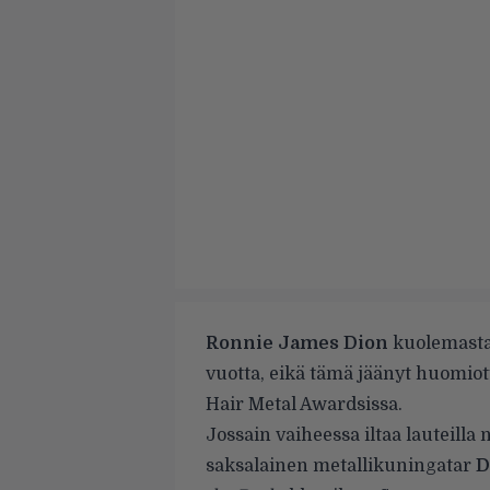
Ronnie James Dion
kuolemasta 
vuotta, eikä tämä jäänyt huomio
Hair Metal Awardsissa.
Jossain vaiheessa iltaa lauteill
saksalainen metallikuningatar
D