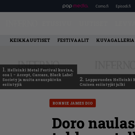
Como.fi
Episodi.fi
ETUSIVU
UUTISET
LEVY
KEIKKAUUTISET
FESTIVAALIT
KUVAGALLERIA
1.
Hellsinki Metal Festival kuvina,
osa 1 – Accept, Carcass, Black Label
2.
Society ja muita avauspäivän
Loppuvuoden Hellsinki 
esiintyjiä
Cruisen esiintyjät julki
RONNIE JAMES DIO
Doro naulas