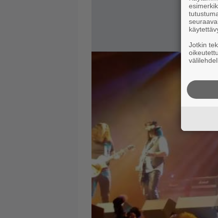
esimerkiks
tutustuma
seuraaval
käytettäv
Jotkin te
oikeutett
välilehdel