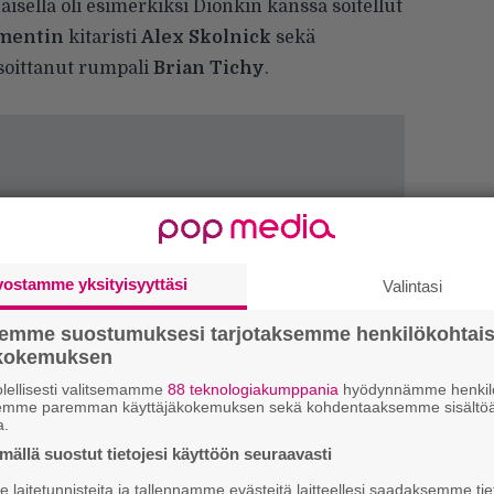
isella oli esimerkiksi Dionkin kanssa soitellut
mentin
kitaristi
Alex Skolnick
sekä
 soittanut rumpali
Brian Tichy
.
vostamme yksityisyyttäsi
Valintasi
semme suostumuksesi tarjotaksemme henkilökohtai
ökokemuksen
lellisesti valitsemamme
88 teknologiakumppania
hyödynnämme henkilö
H
semme paremman käyttäjäkokemuksen sekä kohdentaaksemme sisältöä
o
a.
L
ällä suostut tietojesi käyttöön seuraavasti
a
laitetunnisteita ja tallennamme evästeitä laitteellesi saadaksemme tie