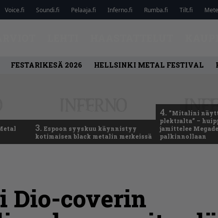
Voice.fi
Soundi.fi
Pelaaja.fi
Inferno.fi
Rumba.fi
Tilt.fi
Metel
ARVIOT
LEHTI
HAASTATTELUT
KAUP
FESTARIKESÄ 2026
HELLSINKI METAL FESTIVAL
4.
”Mitalini näyt
plektralta” – hui
3.
Metal
Espoon syyskuu käynnistyy
jamittelee Megad
kotimaisen black metalin merkeissä
palkinnollaan
i Dio-coverin