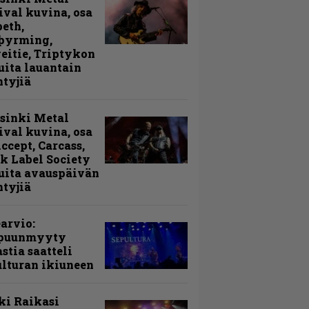
ival kuvina, osa
peth,
þyrming,
eitie, Triptykon
uita lauantain
ntyjiä
sinki Metal
ival kuvina, osa
Accept, Carcass,
k Label Society
uita avauspäivän
ntyjiä
arvio:
puunmyyty
stia saatteli
lturan ikiuneen
ki Raikasi