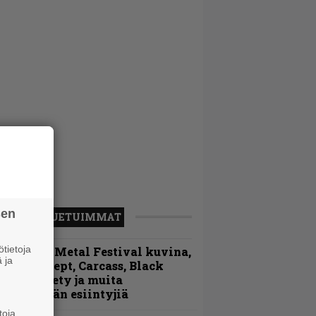
sen
LUETUIMMAT
tietoja
ellsinki Metal Festival kuvina,
 ja
sa 1 – Accept, Carcass, Black
abel Society ja muita
vauspäivän esiintyjiä
toja