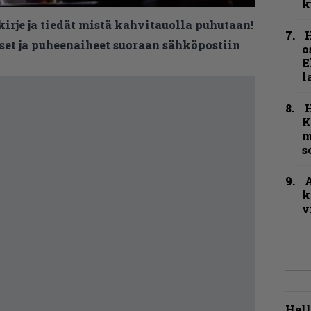
k
kirje ja tiedät mistä kahvitauolla puhutaan!
H
et ja puheenaiheet suoraan sähköpostiin
o
E
l
K
m
s
A
k
v
Hell