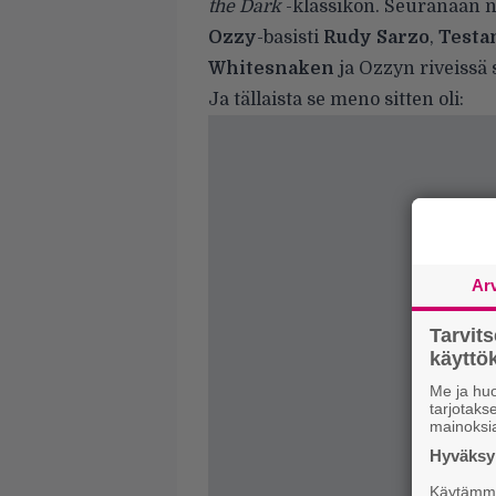
the Dark
-klassikon. Seuranaan na
Ozzy
-basisti
Rudy Sarzo
,
Testa
Whitesnaken
ja Ozzyn riveissä
Ja tällaista se meno sitten oli:
Ar
Tarvit
käytt
Me ja huo
tarjotak
mainoksi
Hyväksym
Käytämme 