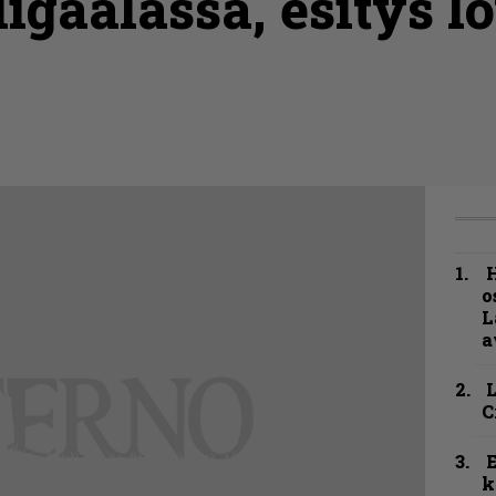
igaalassa, esitys l
H
o
L
a
C
k