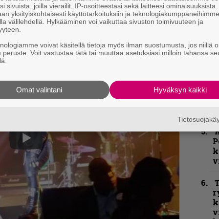
i sivuista, joilla vierailit, IP-osoitteestasi sekä laitteesi ominaisuuksista
an yksityiskohtaisesti käyttötarkoituksiin ja teknologiakumppaneihimm
C
la välilehdellä. Hylkääminen voi vaikuttaa sivuston toimivuuteen ja
yyteen.
knologiamme voivat käsitellä tietoja myös ilman suostumusta, jos niillä o
k
u peruste. Voit vastustaa tätä tai muuttaa asetuksiasi milloin tahansa se
m
lä.
”
p
Omat valintani
Hyväksyn kaikki
j
p
Tietosuojak
K
P
k
v
T
r
k
v