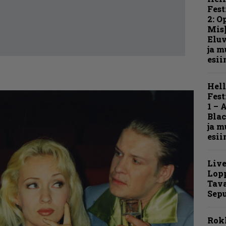
Fest
2: O
Mis
Eluv
ja m
esii
Hell
Fest
1 – 
Blac
ja m
esii
Live
Lop
Tava
Sepu
Rok