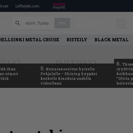
i.net
Leffatykki.com
PA
Etsi
KIRJAUDU
HELLSINKI METAL CRUISE
RISTEILY
BLACK METAL
6.
Thras
5.
tää ihan
Kunnianosoitus hyiselle
ryydittä
ppu-uimari
Pohjolalle – Shining hyppäsi
keikkare
ethiä
keskelle kinoksia uudella
”Oltiin
videollaan
helveti