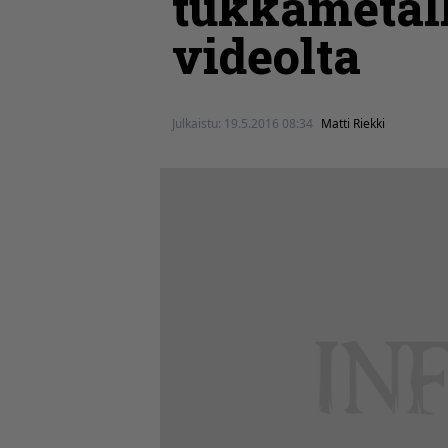
tukkametall
videolta
Julkaistu:
19.5.2016 08:34
Matti Riekki