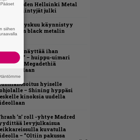
Loppuvuoden Hellsinki Metal
. Pääset
e
ruisen esiintyjät julki
Espoon syyskuu käynnistyy
n siihen
otimaisen black metalin
uraavalla
erkeissä
Mitalini näyttää ihan
lektralta” – huippu-uimari
amittelee Megadethiä
alkinnollaan
äytäntömme
unnianosoitus hyiselle
ohjolalle – Shining hyppäsi
eskelle kinoksia uudella
ideollaan
hrash ’n’ roll -yhtye Madred
yydittää levyjulkaisua
eikkareissulla kuvatulla
ideolla – ”Oltiin pakussa