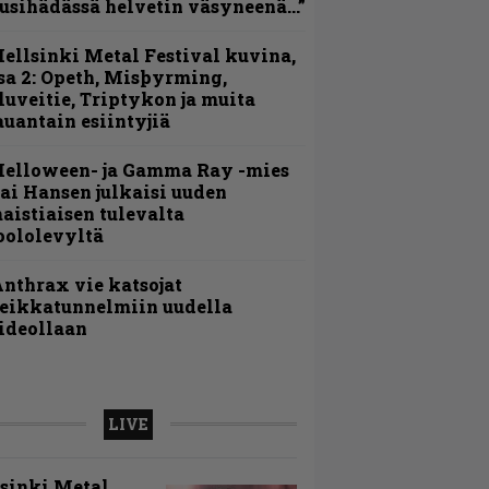
usihädässä helvetin väsyneenä…”
ellsinki Metal Festival kuvina,
sa 2: Opeth, Misþyrming,
luveitie, Triptykon ja muita
auantain esiintyjiä
Helloween- ja Gamma Ray -mies
ai Hansen julkaisi uuden
aistiaisen tulevalta
oololevyltä
nthrax vie katsojat
eikkatunnelmiin uudella
ideollaan
LIVE
sinki Metal