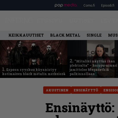
Como.fi
Episodi.fi
ETUSIVU
UUTISET
LEVY
KEIKKAUUTISET
BLACK METAL
SINGLE
MUS
2.
”Mitalini näyttää ihan
plektralta” – huippu-uimari
1.
Espoon syyskuu käynnistyy
jamittelee Megadethiä
kotimaisen black metalin merkeissä
palkinnollaan
AKUSTINEN
ENSINÄYTTÖ
ENSISO
Ensinäyttö: