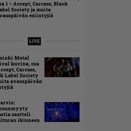
sa 1 – Accept, Carcass, Black
abel Society ja muita
vauspäivän esiintyjiä
LIVE
sinki Metal
ival kuvina, osa
Accept, Carcass,
k Label Society
uita avauspäivän
ntyjiä
arvio:
puunmyyty
stia saatteli
lturan ikiuneen