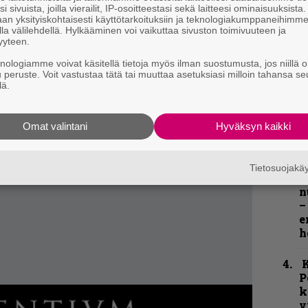
i sivuista, joilla vierailit, IP-osoitteestasi sekä laitteesi ominaisuuksista
an yksityiskohtaisesti käyttötarkoituksiin ja teknologiakumppaneihimm
la välilehdellä. Hylkääminen voi vaikuttaa sivuston toimivuuteen ja
yyteen.
k
m
knologiamme voivat käsitellä tietoja myös ilman suostumusta, jos niillä o
u peruste. Voit vastustaa tätä tai muuttaa asetuksiasi milloin tahansa se
lä.
”
p
j
Omat valintani
Hyväksyn kaikki
p
”
Tietosuojak
k
n
–
e
h
K
P
k
v