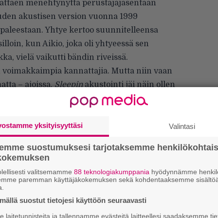
lättäen menehtynyttä
perustajajäsentään
uden akustisen version vuonna 1999
paleestaan. Yhtye kertoo suunnitelleensa
illoin, kun Aikio, joka oli yhtyeessä sen
a, vielä vaikutti bändin riveissä.
n voimakkaimpia kannattajia. Mutta niin vaan
matta – ajoissa.
Sleepin
akustointi jäi näin ollen
itelmien joukkoon. Joten vaikka se ei sama
idän vietävä se maaliin. Joten miten olisi
n kerran!” kuvailee kappaleen säveltänyt
vostamme yksityisyyttäsi
Valintasi
semme suostumuksesi tarjotaksemme henkilökohtai
ilmestyy virallisesti singlenä tulevana
ökokemuksen
ustoilla.
Anniina Rytkösen
toteuttama
lellisesti valitsemamme
88 teknologiakumppania
hyödynnämme henkilö
esityksensä nyt Infernon välityksellä ja sen
semme paremman käyttäjäkokemuksen sekä kohdentaaksemme sisältöä
a.
ällä suostut tietojesi käyttöön seuraavasti
laitetunnisteita ja tallennamme evästeitä laitteellesi saadaksemme tie