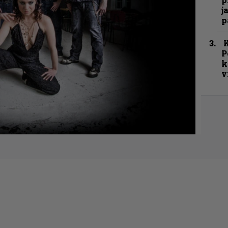
j
p
K
P
k
v