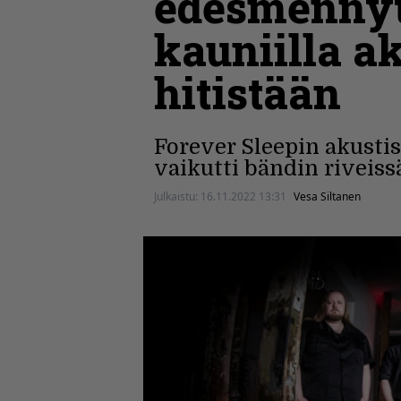
edesmennyt
kauniilla a
hitistään
Forever Sleepin akustist
vaikutti bändin riveiss
Julkaistu:
16.11.2022 13:31
Vesa Siltanen