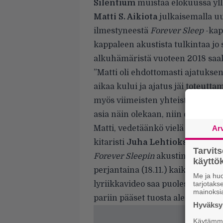
Silentium
muistaa elokuussa
yl
Matti S. Aikiota
julkaisemalla u
ilmestyneestä
Forever Sleep
-kap
kappaleen akustista tulkintaa jo s
alkuhämäristä vuoteen 2018 saakk
”Matti oli ehdottomasti ajatukse
aikaa kului ja ajatus jäi toteutta
myös viimeisten yhteisten suunn
asia näin olekaan, niin olihan me
Matti, vedetäänkö vielä viimeise
Ar
kitaristi
Juha Lehtioksa
.
Tarvit
Forever Sleepin
akustinen versio 
käytt
perjantaina (18.11.) kaikilla digial
Me ja huo
lyriikkavideo saa puolestaan ensi
tarjotak
mainoksi
pariin pääset tuosta alempaa.
Hyväksym
Käytämme 