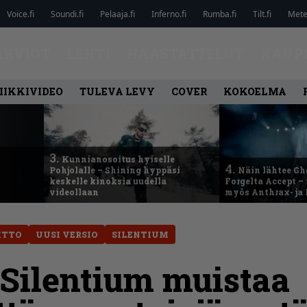
Voice.fi
Soundi.fi
Pelaaja.fi
Inferno.fi
Rumba.fi
Tilt.fi
Metel
ARVIOT
LEHTI
HAASTATTELUT
KAUP
IIKKIVIDEO
TULEVA LEVY
COVER
KOKOELMA
3.
Kunnianosoitus hyiselle
4.
Pohjolalle – Shining hyppäsi
Näin lähtee Gh
keskelle kinoksia uudella
Forgelta Accept 
videollaan
myös Anthrax- ja
ITTO
UUSI VERSIO
SILENTIUM
 Silentium muistaa