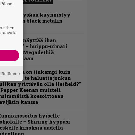
. Pääset
e
Espoon syyskuu käynnistyy
otimaisen black metalin
erkeissä
n siihen
uraavalla
Mitalini näyttää ihan
lektralta” – huippu-uimari
amittelee Megadethiä
alkinnollaan
Metallica on tiukempi kuin
äytäntömme
oskaan ja te haluatte jonkun
ulikan yrittävän olla Hetfield?”
 Pepper Keenan muisteli
nsimmäistä koesoittoaan
evijätin kanssa
unnianosoitus hyiselle
ohjolalle – Shining hyppäsi
eskelle kinoksia uudella
ideollaan