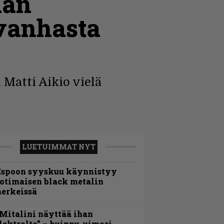
ään
 vanhasta
 Matti Aikio vielä
LUETUIMMAT NYT
Espoon syyskuu käynnistyy
otimaisen black metalin
erkeissä
Mitalini näyttää ihan
lektralta” – huippu-uimari