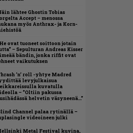
äin lähtee Ghostin Tobias
orgelta Accept – menossa
ukana myös Anthrax- ja Korn-
iehistöä
He ovat tuoneet soittoon jotain
utta” – Sepulturan Andreas Kisser
imeää bändin, jonka riffit ovat
ehneet vaikutuksen
hrash ’n’ roll -yhtye Madred
yydittää levyjulkaisua
eikkareissulla kuvatulla
ideolla – ”Oltiin pakussa
usihädässä helvetin väsyneenä…”
lind Channel palaa rytinällä –
uplasingle videoineen julki
ellsinki Metal Festival kuvina,