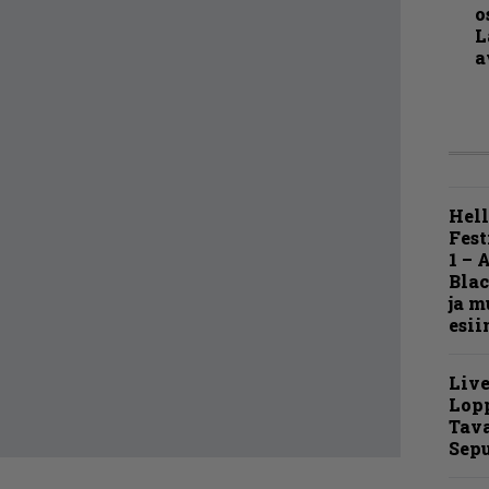
o
L
a
Hell
Fest
1 – 
Blac
ja m
esii
Live
Lop
Tava
Sepu