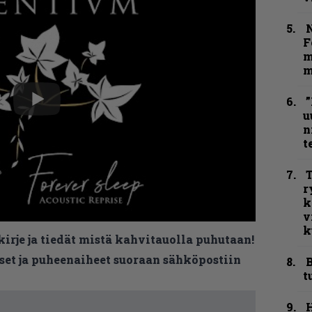
N
F
m
m
”
u
n
t
T
r
k
v
k
kirje ja tiedät mistä kahvitauolla puhutaan!
et ja puheenaiheet suoraan sähköpostiin
B
t
H