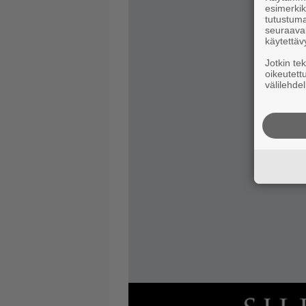
esimerkiks
tutustuma
seuraaval
käytettäv
Jotkin te
oikeutett
välilehdel