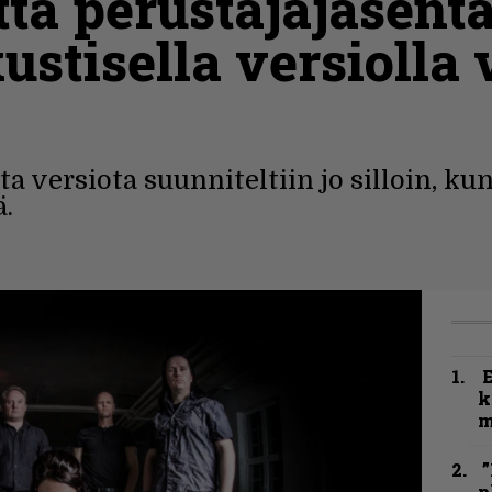
tä perustajajäsent
kustisella versiolla
a versiota suunniteltiin jo silloin, kun
ä.
k
m
”
p