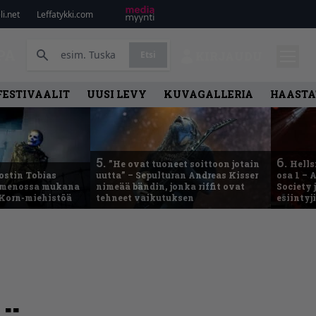
i.net
Leffatykki.com
PA
Etsi
KIRJAUDU
FESTIVAALIT
UUSI LEVY
KUVAGALLERIA
HAASTA
5.
6.
”He ovat tuoneet soittoon jotain
Hells
ostin Tobias
uutta” – Sepulturan Andreas Kisser
osa 1 – 
– menossa mukana
nimeää bändin, jonka riffit ovat
Society 
 Korn-miehistöä
tehneet vaikutuksen
esiintyj