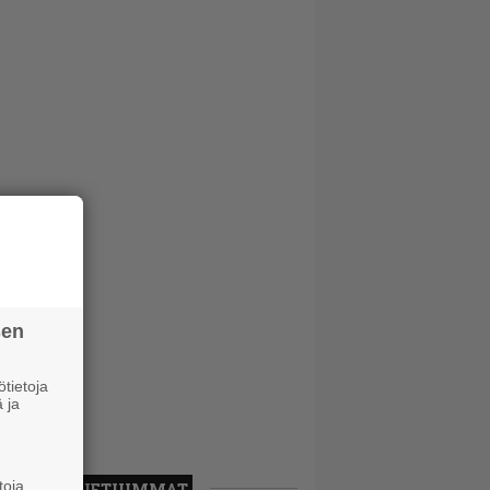
sen
tietoja
 ja
toja
LUETUIMMAT